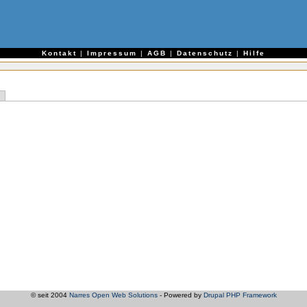
e
Kontakt
|
Impressum
|
AGB
|
Datenschutz
|
Hilfe
© seit 2004
Narres Open Web Solutions
- Powered by
Drupal PHP Framework