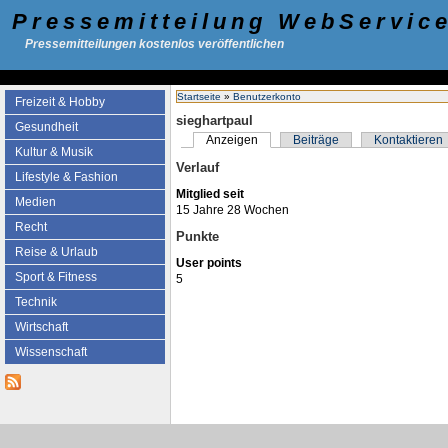
Pressemitteilung WebServic
Pressemitteilungen kostenlos veröffentlichen
Startseite
»
Benutzerkonto
Freizeit & Hobby
sieghartpaul
Gesundheit
Anzeigen
Beiträge
Kontaktieren
Kultur & Musik
Verlauf
Lifestyle & Fashion
Mitglied seit
Medien
15 Jahre 28 Wochen
Recht
Punkte
Reise & Urlaub
User points
Sport & Fitness
5
Technik
Wirtschaft
Wissenschaft