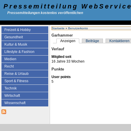
Pressemitteilung WebServic
Pressemitteilungen kostenlos veröffentlichen
Startseite
»
Benutzerkonto
Freizeit & Hobby
Garhammer
Gesundheit
Anzeigen
Beiträge
Kontaktieren
Kultur & Musik
Verlauf
Lifestyle & Fashion
Mitglied seit
Medien
16 Jahre 33 Wochen
Recht
Punkte
Reise & Urlaub
User points
Sport & Fitness
5
Technik
Wirtschaft
Wissenschaft