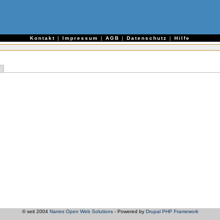
e
Kontakt
|
Impressum
|
AGB
|
Datenschutz
|
Hilfe
© seit 2004
Narres Open Web Solutions
- Powered by
Drupal PHP Framework