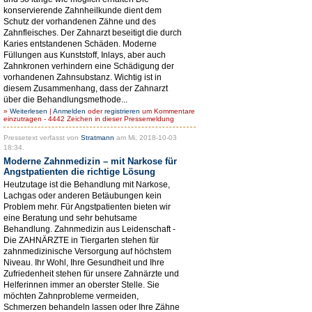
konservierende Zahnheilkunde dient dem
Schutz der vorhandenen Zähne und des
Zahnfleisches. Der Zahnarzt beseitigt die durch
Karies entstandenen Schäden. Moderne
Füllungen aus Kunststoff, Inlays, aber auch
Zahnkronen verhindern eine Schädigung der
vorhandenen Zahnsubstanz. Wichtig ist in
diesem Zusammenhang, dass der Zahnarzt
über die Behandlungsmethode...
»
Weiterlesen
|
Anmelden
oder
registrieren
um Kommentare
einzutragen - 4442 Zeichen in dieser Pressemeldung
Pressetext verfasst von
Stratmann
am Mi, 2018-10-03
18:34.
Moderne Zahnmedizin – mit Narkose für
Angstpatienten die richtige Lösung
Heutzutage ist die Behandlung mit Narkose,
Lachgas oder anderen Betäubungen kein
Problem mehr. Für Angstpatienten bieten wir
eine Beratung und sehr behutsame
Behandlung. Zahnmedizin aus Leidenschaft -
Die ZAHNÄRZTE in Tiergarten stehen für
zahnmedizinische Versorgung auf höchstem
Niveau. Ihr Wohl, Ihre Gesundheit und Ihre
Zufriedenheit stehen für unsere Zahnärzte und
Helferinnen immer an oberster Stelle. Sie
möchten Zahnprobleme vermeiden,
Schmerzen behandeln lassen oder Ihre Zähne