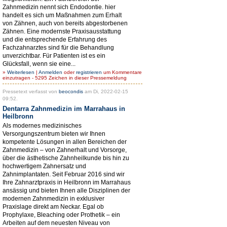
Zahnmedizin nennt sich Endodontie. hier
handelt es sich um Maßnahmen zum Erhalt
von Zähnen, auch von bereits abgestorbenen
Zähnen. Eine modernste Praxisausstattung
und die entsprechende Erfahrung des
Fachzahnarztes sind für die Behandlung
unverzichtbar. Für Patienten ist es ein
Glücksfall, wenn sie eine...
»
Weiterlesen
|
Anmelden
oder
registrieren
um Kommentare
einzutragen - 5295 Zeichen in dieser Pressemeldung
Pressetext verfasst von
beocondis
am Di, 2022-02-15
09:52.
Dentarra Zahnmedizin im Marrahaus in
Heilbronn
Als modernes medizinisches
Versorgungszentrum bieten wir Ihnen
kompetente Lösungen in allen Bereichen der
Zahnmedizin – von Zahnerhalt und Vorsorge,
über die ästhetische Zahnheilkunde bis hin zu
hochwertigem Zahnersatz und
Zahnimplantaten. Seit Februar 2016 sind wir
Ihre Zahnarztpraxis in Heilbronn im Marrahaus
ansässig und bieten Ihnen alle Disziplinen der
modernen Zahnmedizin in exklusiver
Praxislage direkt am Neckar. Egal ob
Prophylaxe, Bleaching oder Prothetik – ein
Arbeiten auf dem neuesten Niveau von