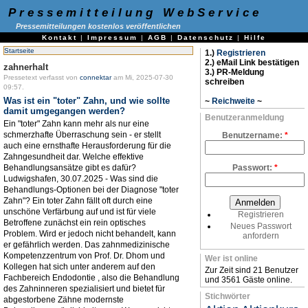
Pressemitteilung WebService
Pressemitteilungen kostenlos veröffentlichen
Kontakt
|
Impressum
|
AGB
|
Datenschutz
|
Hilfe
Startseite
1.)
Registrieren
2.) eMail Link bestätigen
zahnerhalt
3.) PR-Meldung
Pressetext verfasst von
connektar
am Mi, 2025-07-30
schreiben
09:57.
Was ist ein "toter" Zahn, und wie sollte
~
Reichweite
~
damit umgegangen werden?
Benutzeranmeldung
Ein "toter" Zahn kann mehr als nur eine
schmerzhafte Überraschung sein - er stellt
Benutzername:
*
auch eine ernsthafte Herausforderung für die
Zahngesundheit dar. Welche effektive
Behandlungsansätze gibt es dafür?
Passwort:
*
Ludwigshafen, 30.07.2025 - Was sind die
Behandlungs-Optionen bei der Diagnose "toter
Zahn"? Ein toter Zahn fällt oft durch eine
unschöne Verfärbung auf und ist für viele
Registrieren
Betroffene zunächst ein rein optisches
Neues Passwort
Problem. Wird er jedoch nicht behandelt, kann
anfordern
er gefährlich werden. Das zahnmedizinische
Kompetenzzentrum von Prof. Dr. Dhom und
Wer ist online
Kollegen hat sich unter anderem auf den
Zur Zeit sind 21 Benutzer
Fachbereich Endodontie , also die Behandlung
und 3561 Gäste online.
des Zahninneren spezialisiert und bietet für
Stichwörter
abgestorbene Zähne modernste