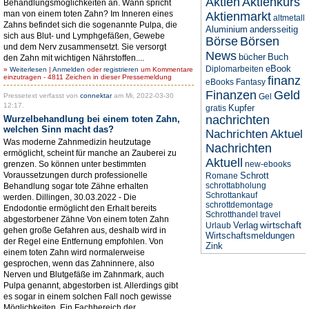
Aktien
Aktienkurs
Behandlungsmöglichkeiten an. Wann spricht
man von einem toten Zahn? Im Inneren eines
Aktienmarkt
altmetall
Zahns befindet sich die sogenannte Pulpa, die
Aluminium
andersseitig
sich aus Blut- und Lymphgefäßen, Gewebe
Börse
Börsen
und dem Nerv zusammensetzt. Sie versorgt
News
bücher
Buch
den Zahn mit wichtigen Nährstoffen....
eBook
Diplomarbeiten
»
Weiterlesen
|
Anmelden
oder
registrieren
um Kommentare
einzutragen - 4811 Zeichen in dieser Pressemeldung
finanz
eBooks
Fantasy
Finanzen
Geld
Pressetext verfasst von
connektar
am Mi, 2022-03-30
Gel
12:17.
Kupfer
gratis
nachrichten
Wurzelbehandlung bei einem toten Zahn,
welchen Sinn macht das?
Nachrichten Aktuel
Was moderne Zahnmedizin heutzutage
Nachrichten
ermöglicht, scheint für manche an Zauberei zu
Aktuell
grenzen. So können unter bestimmten
new-ebooks
Voraussetzungen durch professionelle
Schrott
Romane
schrottabholung
Behandlung sogar tote Zähne erhalten
Schrottankauf
werden. Dillingen, 30.03.2022 - Die
schrottdemontage
Endodontie ermöglicht den Erhalt bereits
Schrotthandel
travel
abgestorbener Zähne Von einem toten Zahn
wirtschaft
Verlag
Urlaub
gehen große Gefahren aus, deshalb wird in
Wirtschaftsmeldungen
der Regel eine Entfernung empfohlen. Von
Zink
einem toten Zahn wird normalerweise
gesprochen, wenn das Zahninnere, also
Nerven und Blutgefäße im Zahnmark, auch
Pulpa genannt, abgestorben ist. Allerdings gibt
es sogar in einem solchen Fall noch gewisse
Möglichkeiten. Ein Fachbereich der