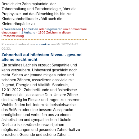
Bereich der Zahnimplantate, der
Zahnerhaltung und Parodontologie, über die
Prophylaxe und das Bleaching bis hin zur
Kinderzahnheilkunde zählt auch die
Kieferorthopädie zu...
»
Weiterlesen
|
Anmelden
oder
registrieren
um Kommentare
einzutragen |
1 Anhang
- 1169 Zeichen in dieser
Pressemeldung
Pressetext verfasst von
connektar
am Mi, 2022-01-12
09:33.
Zahnerhalt auf höchstem Niveau - gesund
alleine reicht nicht
Ein schönes Lächeln erzeugt Sympathie und
kann verzaubern. Unbewusst geschieht noch
mehr. Sehen wir jemand mit gesunden und
schönen Zähnen, assoziieren das viele mit
Jugend, Energie und Vitalität. Saarlouis,
12.01.2022 - Zahnheilkunde und ästhetische
Zahnmedizin , das starke Duo. Unsere Zähne
sind ständig im Einsatz und tragen zu unserem
Wohlbefinden bei, indem sie beispielsweise
das Beißen oder eine bessere Aussprache
ermöglichen und verhelfen uns zu einem
ästhetischen und sympathischen Lächeln.
Deshalb ist es wünschenswert, einen
möglichst langen und gesunden Zahnerhalt zu
erreichen. Gesunde und schöne Zähen...