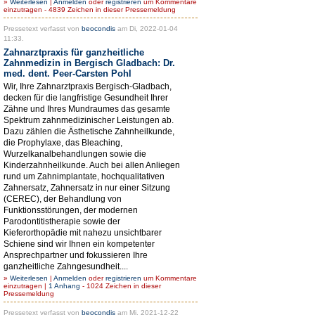
»
Weiterlesen
|
Anmelden
oder
registrieren
um Kommentare
einzutragen - 4839 Zeichen in dieser Pressemeldung
Pressetext verfasst von
beocondis
am Di, 2022-01-04
11:33.
Zahnarztpraxis für ganzheitliche
Zahnmedizin in Bergisch Gladbach: Dr.
med. dent. Peer-Carsten Pohl
Wir, Ihre Zahnarztpraxis Bergisch-Gladbach,
decken für die langfristige Gesundheit Ihrer
Zähne und Ihres Mundraumes das gesamte
Spektrum zahnmedizinischer Leistungen ab.
Dazu zählen die Ästhetische Zahnheilkunde,
die Prophylaxe, das Bleaching,
Wurzelkanalbehandlungen sowie die
Kinderzahnheilkunde. Auch bei allen Anliegen
rund um Zahnimplantate, hochqualitativen
Zahnersatz, Zahnersatz in nur einer Sitzung
(CEREC), der Behandlung von
Funktionsstörungen, der modernen
Parodontitistherapie sowie der
Kieferorthopädie mit nahezu unsichtbarer
Schiene sind wir Ihnen ein kompetenter
Ansprechpartner und fokussieren Ihre
ganzheitliche Zahngesundheit....
»
Weiterlesen
|
Anmelden
oder
registrieren
um Kommentare
einzutragen |
1 Anhang
- 1024 Zeichen in dieser
Pressemeldung
Pressetext verfasst von
beocondis
am Mi, 2021-12-22