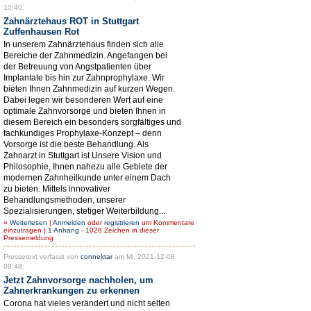
10:40.
Zahnärztehaus ROT in Stuttgart
Zuffenhausen Rot
In unserem Zahnärztehaus finden sich alle
Bereiche der Zahnmedizin. Angefangen bei
der Betreuung von Angstpatienten über
Implantate bis hin zur Zahnprophylaxe. Wir
bieten Ihnen Zahnmedizin auf kurzen Wegen.
Dabei legen wir besonderen Wert auf eine
optimale Zahnvorsorge und bieten Ihnen in
diesem Bereich ein besonders sorgfältiges und
fachkundiges Prophylaxe-Konzept – denn
Vorsorge ist die beste Behandlung. Als
Zahnarzt in Stuttgart ist Unsere Vision und
Philosophie, Ihnen nahezu alle Gebiete der
modernen Zahnheilkunde unter einem Dach
zu bieten. Mittels innovativer
Behandlungsmethoden, unserer
Spezialisierungen, stetiger Weiterbildung...
»
Weiterlesen
|
Anmelden
oder
registrieren
um Kommentare
einzutragen |
1 Anhang
- 1028 Zeichen in dieser
Pressemeldung
Pressetext verfasst von
connektar
am Mi, 2021-12-08
09:48.
Jetzt Zahnvorsorge nachholen, um
Zahnerkrankungen zu erkennen
Corona hat vieles verändert und nicht selten