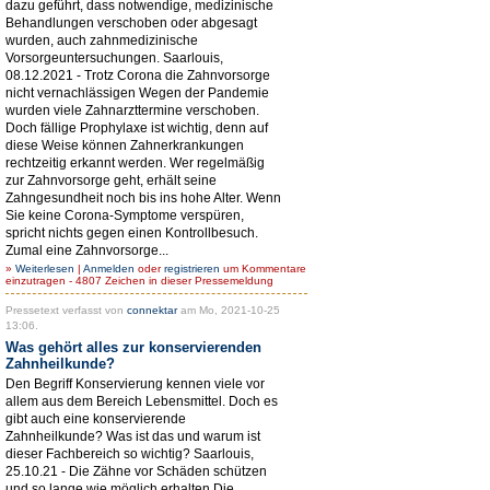
dazu geführt, dass notwendige, medizinische
Behandlungen verschoben oder abgesagt
wurden, auch zahnmedizinische
Vorsorgeuntersuchungen. Saarlouis,
08.12.2021 - Trotz Corona die Zahnvorsorge
nicht vernachlässigen Wegen der Pandemie
wurden viele Zahnarzttermine verschoben.
Doch fällige Prophylaxe ist wichtig, denn auf
diese Weise können Zahnerkrankungen
rechtzeitig erkannt werden. Wer regelmäßig
zur Zahnvorsorge geht, erhält seine
Zahngesundheit noch bis ins hohe Alter. Wenn
Sie keine Corona-Symptome verspüren,
spricht nichts gegen einen Kontrollbesuch.
Zumal eine Zahnvorsorge...
»
Weiterlesen
|
Anmelden
oder
registrieren
um Kommentare
einzutragen - 4807 Zeichen in dieser Pressemeldung
Pressetext verfasst von
connektar
am Mo, 2021-10-25
13:06.
Was gehört alles zur konservierenden
Zahnheilkunde?
Den Begriff Konservierung kennen viele vor
allem aus dem Bereich Lebensmittel. Doch es
gibt auch eine konservierende
Zahnheilkunde? Was ist das und warum ist
dieser Fachbereich so wichtig? Saarlouis,
25.10.21 - Die Zähne vor Schäden schützen
und so lange wie möglich erhalten Die