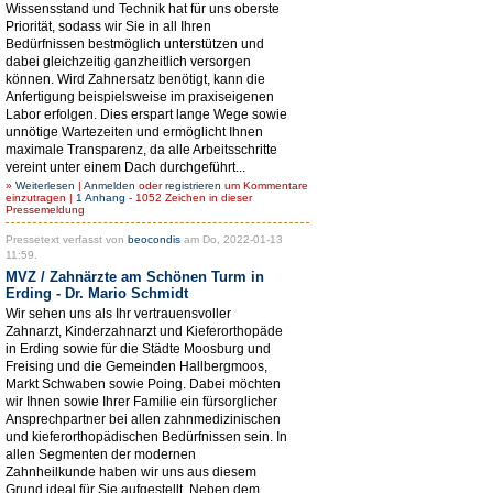
Wissensstand und Technik hat für uns oberste
Priorität, sodass wir Sie in all Ihren
Bedürfnissen bestmöglich unterstützen und
dabei gleichzeitig ganzheitlich versorgen
können. Wird Zahnersatz benötigt, kann die
Anfertigung beispielsweise im praxiseigenen
Labor erfolgen. Dies erspart lange Wege sowie
unnötige Wartezeiten und ermöglicht Ihnen
maximale Transparenz, da alle Arbeitsschritte
vereint unter einem Dach durchgeführt...
»
Weiterlesen
|
Anmelden
oder
registrieren
um Kommentare
einzutragen |
1 Anhang
- 1052 Zeichen in dieser
Pressemeldung
Pressetext verfasst von
beocondis
am Do, 2022-01-13
11:59.
MVZ / Zahnärzte am Schönen Turm in
Erding - Dr. Mario Schmidt
Wir sehen uns als Ihr vertrauensvoller
Zahnarzt, Kinderzahnarzt und Kieferorthopäde
in Erding sowie für die Städte Moosburg und
Freising und die Gemeinden Hallbergmoos,
Markt Schwaben sowie Poing. Dabei möchten
wir Ihnen sowie Ihrer Familie ein fürsorglicher
Ansprechpartner bei allen zahnmedizinischen
und kieferorthopädischen Bedürfnissen sein. In
allen Segmenten der modernen
Zahnheilkunde haben wir uns aus diesem
Grund ideal für Sie aufgestellt. Neben dem