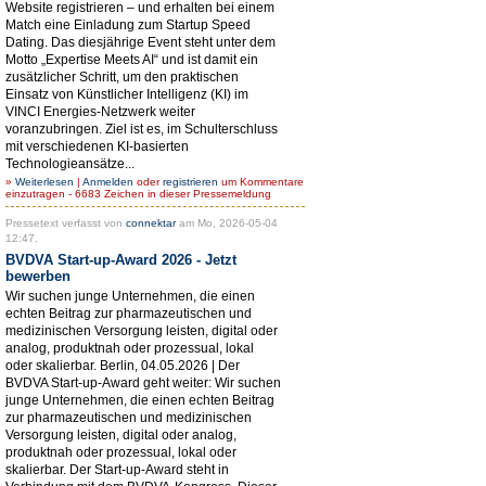
Website registrieren – und erhalten bei einem
Match eine Einladung zum Startup Speed
Dating. Das diesjährige Event steht unter dem
Motto „Expertise Meets AI“ und ist damit ein
zusätzlicher Schritt, um den praktischen
Einsatz von Künstlicher Intelligenz (KI) im
VINCI Energies-Netzwerk weiter
voranzubringen. Ziel ist es, im Schulterschluss
mit verschiedenen KI-basierten
Technologieansätze...
»
Weiterlesen
|
Anmelden
oder
registrieren
um Kommentare
einzutragen - 6683 Zeichen in dieser Pressemeldung
Pressetext verfasst von
connektar
am Mo, 2026-05-04
12:47.
BVDVA Start-up-Award 2026 - Jetzt
bewerben
Wir suchen junge Unternehmen, die einen
echten Beitrag zur pharmazeutischen und
medizinischen Versorgung leisten, digital oder
analog, produktnah oder prozessual, lokal
oder skalierbar. Berlin, 04.05.2026 | Der
BVDVA Start-up-Award geht weiter: Wir suchen
junge Unternehmen, die einen echten Beitrag
zur pharmazeutischen und medizinischen
Versorgung leisten, digital oder analog,
produktnah oder prozessual, lokal oder
skalierbar. Der Start-up-Award steht in