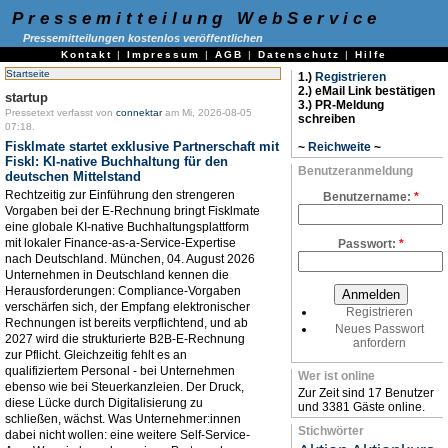
Pressemitteilung WebService
Pressemitteilungen kostenlos veröffentlichen
Kontakt
|
Impressum
|
AGB
|
Datenschutz
|
Hilfe
Startseite
1.)
Registrieren
2.) eMail Link bestätigen
startup
3.) PR-Meldung
Pressetext verfasst von
connektar
am Mi, 2026-08-05
schreiben
07:18.
Fisklmate startet exklusive Partnerschaft mit
~
Reichweite
~
Fiskl: KI-native Buchhaltung für den
Benutzeranmeldung
deutschen Mittelstand
Rechtzeitig zur Einführung den strengeren
Benutzername:
*
Vorgaben bei der E-Rechnung bringt Fisklmate
eine globale KI-native Buchhaltungsplattform
mit lokaler Finance-as-a-Service-Expertise
Passwort:
*
nach Deutschland. München, 04. August 2026
Unternehmen in Deutschland kennen die
Herausforderungen: Compliance-Vorgaben
verschärfen sich, der Empfang elektronischer
Registrieren
Rechnungen ist bereits verpflichtend, und ab
Neues Passwort
2027 wird die strukturierte B2B-E-Rechnung
anfordern
zur Pflicht. Gleichzeitig fehlt es an
qualifiziertem Personal - bei Unternehmen
Wer ist online
ebenso wie bei Steuerkanzleien. Der Druck,
Zur Zeit sind 17 Benutzer
diese Lücke durch Digitalisierung zu
und 3381 Gäste online.
schließen, wächst. Was Unternehmer:innen
Stichwörter
dabei nicht wollen: eine weitere Self-Service-