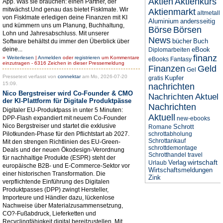
Aktien
Aktienkurs
App. Was sie brauchen: einen Partner, der
mitwächst.Und genau das bietet Fisklmate. Wir
Aktienmarkt
altmetall
von Fisklmate erledigen deine Finanzen mit KI
Aluminium
andersseitig
und kümmern uns um Planung, Buchhaltung,
Börse
Börsen
Lohn und Jahresabschluss. Mit unserer
News
bücher
Buch
Software behältst du immer den Überblick über
deine...
eBook
Diplomarbeiten
finanz
»
Weiterlesen
|
Anmelden
oder
registrieren
um Kommentare
eBooks
Fantasy
einzutragen - 6316 Zeichen in dieser Pressemeldung
Finanzen
Geld
Gel
Pressetext verfasst von
connektar
am Mo, 2026-07-20
Kupfer
gratis
15:09.
nachrichten
Nico Bergstreiser wird Co-Founder & CMO
Nachrichten Aktuel
der KI-Plattform für Digitale Produktpässe
Nachrichten
Digitaler EU-Produktpass in unter 5 Minuten:
Aktuell
DPP-Flash expandiert mit neuem Co-Founder
new-ebooks
Nico Bergstreiser und startet die exklusive
Schrott
Romane
Pilotkunden-Phase für den Pflichtstart ab 2027.
schrottabholung
Schrottankauf
Mit den strengen Richtlinien des EU-Green-
schrottdemontage
Deals und der neuen Ökodesign-Verordnung
Schrotthandel
travel
für nachhaltige Produkte (ESPR) steht der
wirtschaft
Verlag
Urlaub
europäische B2B- und E-Commerce-Sektor vor
Wirtschaftsmeldungen
einer historischen Transformation. Die
Zink
verpflichtende Einführung des Digitalen
Produktpasses (DPP) zwingt Hersteller,
Importeure und Händler dazu, lückenlose
Nachweise über Materialzusammensetzung,
CO?-Fußabdruck, Lieferketten und
Recyclingfähigkeit digital bereitzustellen. Mit