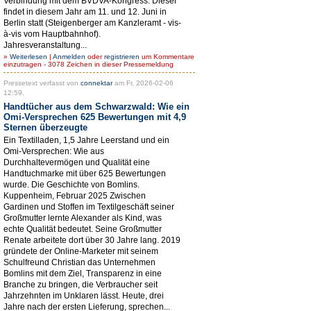
Verbindung mit dem BVDVA-Kongress. Dieser
findet in diesem Jahr am 11. und 12. Juni in
Berlin statt (Steigenberger am Kanzleramt - vis-
à-vis vom Hauptbahnhof).
Jahresveranstaltung...
»
Weiterlesen
|
Anmelden
oder
registrieren
um Kommentare
einzutragen - 3078 Zeichen in dieser Pressemeldung
Pressetext verfasst von
connektar
am Fr, 2026-02-06
12:59.
Handtücher aus dem Schwarzwald: Wie ein
Omi-Versprechen 625 Bewertungen mit 4,9
Sternen überzeugte
Ein Textilladen, 1,5 Jahre Leerstand und ein
Omi-Versprechen: Wie aus
Durchhaltevermögen und Qualität eine
Handtuchmarke mit über 625 Bewertungen
wurde. Die Geschichte von Bomlins.
Kuppenheim, Februar 2025 Zwischen
Gardinen und Stoffen im Textilgeschäft seiner
Großmutter lernte Alexander als Kind, was
echte Qualität bedeutet. Seine Großmutter
Renate arbeitete dort über 30 Jahre lang. 2019
gründete der Online-Marketer mit seinem
Schulfreund Christian das Unternehmen
Bomlins mit dem Ziel, Transparenz in eine
Branche zu bringen, die Verbraucher seit
Jahrzehnten im Unklaren lässt. Heute, drei
Jahre nach der ersten Lieferung, sprechen...