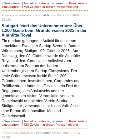
»
Weiterlesen
|
Anmelden
oder
registrieren
um Kommentare
einzutragen - 5796 Zeichen in dieser Pressemeldung
Pressetext verfasst von
connektar
am Do, 2025-10-09
12:19.
Stuttgart feiert das Unternehmertum: Über
1.200 Gäste beim Gründerwasen 2025 in der
Almhütte Royal
Ein rundum gelungener Auftakt für das neue
Leuchtturm-Event der Startup-Szene in Baden-
Württemberg Stuttgart, 09. Oktober 2025 - Am
Dienstag, den 08. Oktober, wurde die Almhütte
Royal auf dem Cannstatter Volksfest zum
pulsierenden Zentrum des baden-
württembergischen Startup-Ökosystems: Der
erste Gründerwasen lockte über 1.200
Gründer:innen, Investor:innen, Corporates und
Politikvertreter:innen ins Festzelt - ein Fest der
Begegnung, des Austauschs und der
gemeinsamen Vision. Veranstaltet vom am
Gemeinwohl orientierten Verein Startup
Stuttgart e.V., verwandelte sich das Volksfest in
eine Bühne für Innovation, Mut und
Gemeinschaft....
»
Weiterlesen
|
Anmelden
oder
registrieren
um Kommentare
einzutragen - 4423 Zeichen in dieser Pressemeldung
Pressetext verfasst von
connektar
am Mo, 2025-07-14
07:08.