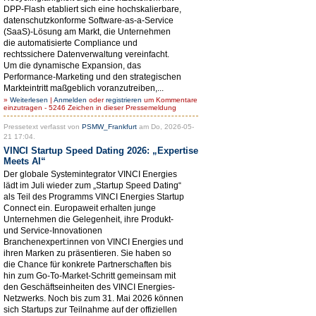
DPP-Flash etabliert sich eine hochskalierbare,
datenschutzkonforme Software-as-a-Service
(SaaS)-Lösung am Markt, die Unternehmen
die automatisierte Compliance und
rechtssichere Datenverwaltung vereinfacht.
Um die dynamische Expansion, das
Performance-Marketing und den strategischen
Markteintritt maßgeblich voranzutreiben,...
»
Weiterlesen
|
Anmelden
oder
registrieren
um Kommentare
einzutragen - 5246 Zeichen in dieser Pressemeldung
Pressetext verfasst von
PSMW_Frankfurt
am Do, 2026-05-
21 17:04.
VINCI Startup Speed Dating 2026: „Expertise
Meets AI“
Der globale Systemintegrator VINCI Energies
lädt im Juli wieder zum „Startup Speed Dating“
als Teil des Programms VINCI Energies Startup
Connect ein. Europaweit erhalten junge
Unternehmen die Gelegenheit, ihre Produkt-
und Service-Innovationen
Branchenexpert:innen von VINCI Energies und
ihren Marken zu präsentieren. Sie haben so
die Chance für konkrete Partnerschaften bis
hin zum Go-To-Market-Schritt gemeinsam mit
den Geschäftseinheiten des VINCI Energies-
Netzwerks. Noch bis zum 31. Mai 2026 können
sich Startups zur Teilnahme auf der offiziellen