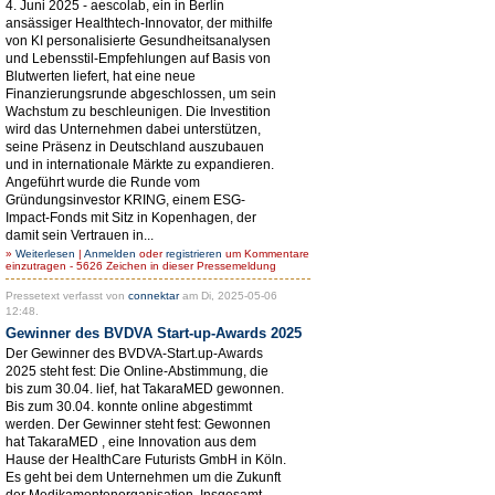
4. Juni 2025 - aescolab, ein in Berlin
ansässiger Healthtech-Innovator, der mithilfe
von KI personalisierte Gesundheitsanalysen
und Lebensstil-Empfehlungen auf Basis von
Blutwerten liefert, hat eine neue
Finanzierungsrunde abgeschlossen, um sein
Wachstum zu beschleunigen. Die Investition
wird das Unternehmen dabei unterstützen,
seine Präsenz in Deutschland auszubauen
und in internationale Märkte zu expandieren.
Angeführt wurde die Runde vom
Gründungsinvestor KRING, einem ESG-
Impact-Fonds mit Sitz in Kopenhagen, der
damit sein Vertrauen in...
»
Weiterlesen
|
Anmelden
oder
registrieren
um Kommentare
einzutragen - 5626 Zeichen in dieser Pressemeldung
Pressetext verfasst von
connektar
am Di, 2025-05-06
12:48.
Gewinner des BVDVA Start-up-Awards 2025
Der Gewinner des BVDVA-Start.up-Awards
2025 steht fest: Die Online-Abstimmung, die
bis zum 30.04. lief, hat TakaraMED gewonnen.
Bis zum 30.04. konnte online abgestimmt
werden. Der Gewinner steht fest: Gewonnen
hat TakaraMED , eine Innovation aus dem
Hause der HealthCare Futurists GmbH in Köln.
Es geht bei dem Unternehmen um die Zukunft
der Medikamentenorganisation. Insgesamt