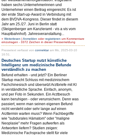
haben sechs Unternehmerinnen und
Unternehmer einen Beitrag eingereicht. Es ist
der erste Start-up-Award in Verbindung mit
dem BVDVA-Kongress. Dieser findet in diesem
Jahr am 25./27. Juni in Berlin statt
(Steigenberger am Kanzleramt - vis a vis vom
Hauptbahnhof). Jahresveranstaltung...
»
Weiterlesen
|
Anmelden
oder
registrieren
um Kommentare
einzutragen - 3372 Zeichen in dieser Pressemeldung
Pressetext verfasst von
connektar
am Mo, 2025-03-10
16:51.
Deutsches Startup nutzt künstliche
Intelligenz um medizinische Befunde
verständlich zu machen
Befund erhalten - und jetzt? Ein Berliner
Startup macht Schluss mit medizinischem
Fachchinesisch und übersetzt Arztbriefe mit KI
in verständliche Sprache. Einfach, anonym,
und per Foto in Sekunden. Ein Arztbesuch
kann beruhigen - oder verunsichern. Denn was
passiert, wenn man seinen eigenen Befund
nicht versteht oder sehr lange auf einen
Arzttermin warten muss? Wenn Fachbegriffe
wie "subdurales Hämatom" oder "maligne
Neoplasie" mehr Fragen aufwerfen als
Antworten liefern? Studien zeigen:
Medizinische Fachsprache stellt für viele