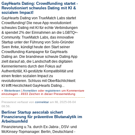
GayHearts Dating: Crowdfunding startet -
Revolutioniert schwules Dating mit KI &
sozialem Impact!
GayHearts Dating von TrueMatch Labs startet
Crowdfunding! Die neue App revolutioniert
schwules Dating mit KI für echte Verbindungen
& spendet 2% der Einnahmen an die LGBTQ+-
Community. TrueMatch Labs, das innovative
Startup unter der Führung von Solo-Gründer
Sven Ihrke, kündigt heute den Start seiner
Crowdfunding-Kampagne für GayHearts
Dating an. Die brandneue schwule Dating App
zielt darauf ab, die Landschaft des digitalen
Kennenlernens durch den Fokus auf
Authentizität, KI-gestützte Kompatibilität und
einen festen sozialen Impact zu
revolutionieren. Schluss mit Oberflächlichkeit:
KI trifft Herzlichkeit GayHearts Dating...
»
Weiterlesen
|
Anmelden
oder
registrieren
um Kommentare
einzutragen - 4933 Zeichen in dieser Pressemeldung
Pressetext verfasst von
connektar
am Mi, 2025-06-04
08:56.
Berliner Startup aescolab sichert
Finanzierung für präventive Blutanalytik im
Arbeitsumfeld
Finanzierung u.?a. durch Ex-Jabra-, DSV- und
McKinsey-Topmanager. Berlin, Deutschland -