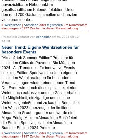
unverzichtbarer Höhepunkt im
gesellschaftlichen Kalender etabliert. Unter
den rund 700 Gästen tummelten und tanzten
viele prominente...
»
Weiterlesen
|
Anmelden
oder
registrieren
um Kommentare
einzutragen - 5277 Zeichen in dieser Pressemeldung
Pressetext verfasst von
connektar
am Mi, 2024-06-12
14:18.
Neuer Trend: Eigene Weinkreationen für
besondere Events
"Almauftrieb Summer Edition" Premiere für
limitierten Côtes de Provence Bio München
2024 - Als Trendsetter für innovative Events
setzt die Edition Sportiva mit seinen eigenen
limitierten Weinkreationen für besondere
Veranstaltungen wieder einen neuen Trend.
Der Event wird durch diese speziell kreierten
Weine noch exklusiver und die Gäste erhalten
die Möglichkeit, einzigartige und seltene
Weine zu genießen und zu kaufen. Bereits bei
der Wiesn 2023 überzeugte der limitierte
Almauftrieb Grauburgunder und wurde ein
Mega-Erfolg. Mit dem Almauftrieb Rosé feiert
die Edition Sportiva jetzt beim Almauftrieb
Summer Edition 2024 Premiere...
»
Weiterlesen
|
Anmelden
oder
registrieren
um Kommentare
einzutragen - 3387 Zeichen in dieser Pressemeldung