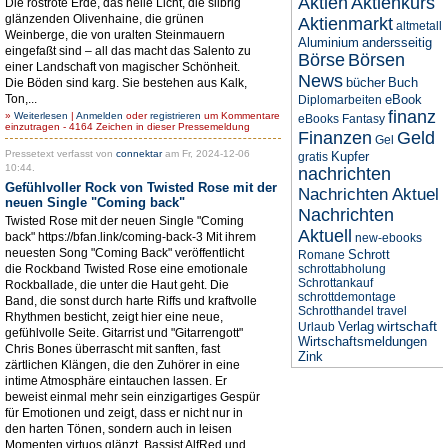
Aktien
Aktienkurs
Die rostrote Erde, das helle Licht, die silbrig
glänzenden Olivenhaine, die grünen
Aktienmarkt
altmetall
Weinberge, die von uralten Steinmauern
Aluminium
andersseitig
eingefaßt sind – all das macht das Salento zu
Börse
Börsen
einer Landschaft von magischer Schönheit.
News
bücher
Buch
Die Böden sind karg. Sie bestehen aus Kalk,
Ton,...
eBook
Diplomarbeiten
finanz
»
Weiterlesen
|
Anmelden
oder
registrieren
um Kommentare
eBooks
Fantasy
einzutragen - 4164 Zeichen in dieser Pressemeldung
Finanzen
Geld
Gel
Pressetext verfasst von
connektar
am Fr, 2024-12-06
Kupfer
gratis
10:44.
nachrichten
Gefühlvoller Rock von Twisted Rose mit der
Nachrichten Aktuel
neuen Single "Coming back"
Nachrichten
Twisted Rose mit der neuen Single "Coming
Aktuell
back" https://bfan.link/coming-back-3 Mit ihrem
new-ebooks
neuesten Song "Coming Back" veröffentlicht
Schrott
Romane
die Rockband Twisted Rose eine emotionale
schrottabholung
Schrottankauf
Rockballade, die unter die Haut geht. Die
schrottdemontage
Band, die sonst durch harte Riffs und kraftvolle
Schrotthandel
travel
Rhythmen besticht, zeigt hier eine neue,
wirtschaft
Verlag
Urlaub
gefühlvolle Seite. Gitarrist und "Gitarrengott"
Wirtschaftsmeldungen
Chris Bones überrascht mit sanften, fast
Zink
zärtlichen Klängen, die den Zuhörer in eine
intime Atmosphäre eintauchen lassen. Er
beweist einmal mehr sein einzigartiges Gespür
für Emotionen und zeigt, dass er nicht nur in
den harten Tönen, sondern auch in leisen
Momenten virtuos glänzt. Bassist AlfRed und