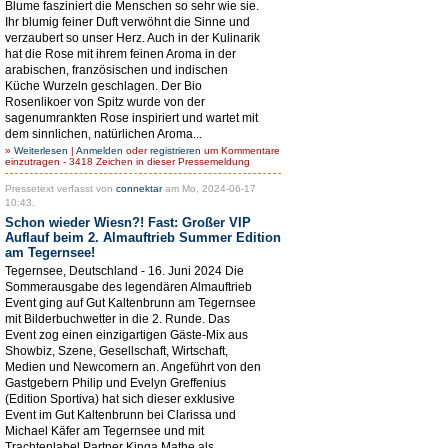
Blume fasziniert die Menschen so sehr wie sie.
Ihr blumig feiner Duft verwöhnt die Sinne und
verzaubert so unser Herz. Auch in der Kulinarik
hat die Rose mit ihrem feinen Aroma in der
arabischen, französischen und indischen
Küche Wurzeln geschlagen. Der Bio
Rosenlikoer von Spitz wurde von der
sagenumrankten Rose inspiriert und wartet mit
dem sinnlichen, natürlichen Aroma...
»
Weiterlesen
|
Anmelden
oder
registrieren
um Kommentare
einzutragen - 3418 Zeichen in dieser Pressemeldung
Pressetext verfasst von
connektar
am Mo, 2024-06-17
10:43.
Schon wieder Wiesn?! Fast: Großer VIP
Auflauf beim 2. Almauftrieb Summer Edition
am Tegernsee!
Tegernsee, Deutschland - 16. Juni 2024 Die
Sommerausgabe des legendären Almauftrieb
Event ging auf Gut Kaltenbrunn am Tegernsee
mit Bilderbuchwetter in die 2. Runde. Das
Event zog einen einzigartigen Gäste-Mix aus
Showbiz, Szene, Gesellschaft, Wirtschaft,
Medien und Newcomern an. Angeführt von den
Gastgebern Philip und Evelyn Greffenius
(Edition Sportiva) hat sich dieser exklusive
Event im Gut Kaltenbrunn bei Clarissa und
Michael Käfer am Tegernsee und mit
Trachtenlabel Partner Kinga Mathe als