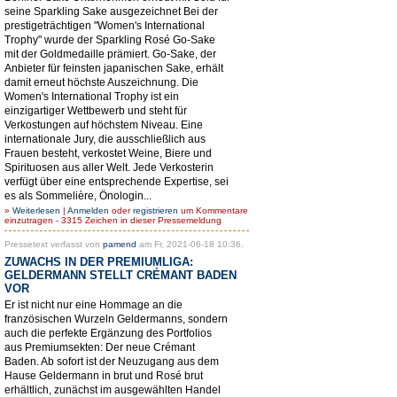
seine Sparkling Sake ausgezeichnet Bei der
prestigeträchtigen "Women's International
Trophy" wurde der Sparkling Rosé Go-Sake
mit der Goldmedaille prämiert. Go-Sake, der
Anbieter für feinsten japanischen Sake, erhält
damit erneut höchste Auszeichnung. Die
Women's International Trophy ist ein
einzigartiger Wettbewerb und steht für
Verkostungen auf höchstem Niveau. Eine
internationale Jury, die ausschließlich aus
Frauen besteht, verkostet Weine, Biere und
Spirituosen aus aller Welt. Jede Verkosterin
verfügt über eine entsprechende Expertise, sei
es als Sommelière, Önologin...
»
Weiterlesen
|
Anmelden
oder
registrieren
um Kommentare
einzutragen - 3315 Zeichen in dieser Pressemeldung
Pressetext verfasst von
pamend
am Fr, 2021-06-18 10:36.
ZUWACHS IN DER PREMIUMLIGA:
GELDERMANN STELLT CRÉMANT BADEN
VOR
Er ist nicht nur eine Hommage an die
französischen Wurzeln Geldermanns, sondern
auch die perfekte Ergänzung des Portfolios
aus Premiumsekten: Der neue Crémant
Baden. Ab sofort ist der Neuzugang aus dem
Hause Geldermann in brut und Rosé brut
erhältlich, zunächst im ausgewählten Handel