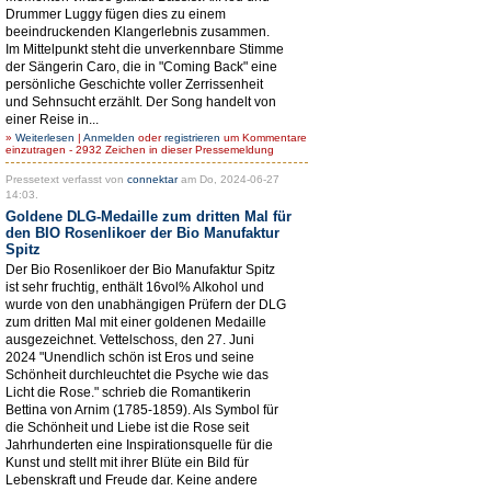
Drummer Luggy fügen dies zu einem
beeindruckenden Klangerlebnis zusammen.
Im Mittelpunkt steht die unverkennbare Stimme
der Sängerin Caro, die in "Coming Back" eine
persönliche Geschichte voller Zerrissenheit
und Sehnsucht erzählt. Der Song handelt von
einer Reise in...
»
Weiterlesen
|
Anmelden
oder
registrieren
um Kommentare
einzutragen - 2932 Zeichen in dieser Pressemeldung
Pressetext verfasst von
connektar
am Do, 2024-06-27
14:03.
Goldene DLG-Medaille zum dritten Mal für
den BIO Rosenlikoer der Bio Manufaktur
Spitz
Der Bio Rosenlikoer der Bio Manufaktur Spitz
ist sehr fruchtig, enthält 16vol% Alkohol und
wurde von den unabhängigen Prüfern der DLG
zum dritten Mal mit einer goldenen Medaille
ausgezeichnet. Vettelschoss, den 27. Juni
2024 "Unendlich schön ist Eros und seine
Schönheit durchleuchtet die Psyche wie das
Licht die Rose." schrieb die Romantikerin
Bettina von Arnim (1785-1859). Als Symbol für
die Schönheit und Liebe ist die Rose seit
Jahrhunderten eine Inspirationsquelle für die
Kunst und stellt mit ihrer Blüte ein Bild für
Lebenskraft und Freude dar. Keine andere