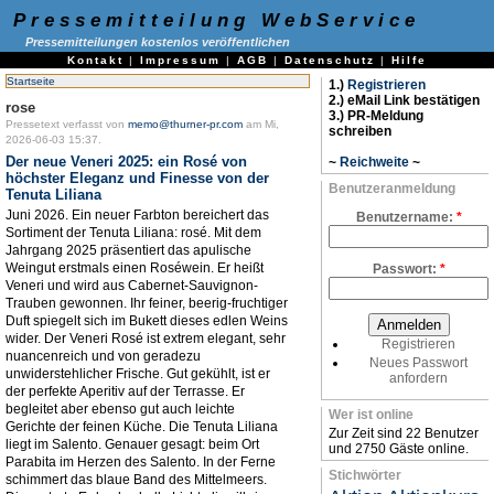
Pressemitteilung WebService
Pressemitteilungen kostenlos veröffentlichen
Kontakt
|
Impressum
|
AGB
|
Datenschutz
|
Hilfe
Startseite
1.)
Registrieren
2.) eMail Link bestätigen
rose
3.) PR-Meldung
Pressetext verfasst von
memo@thurner-pr.com
am Mi,
schreiben
2026-06-03 15:37.
Der neue Veneri 2025: ein Rosé von
~
Reichweite
~
höchster Eleganz und Finesse von der
Benutzeranmeldung
Tenuta Liliana
Juni 2026. Ein neuer Farbton bereichert das
Benutzername:
*
Sortiment der Tenuta Liliana: rosé. Mit dem
Jahrgang 2025 präsentiert das apulische
Weingut erstmals einen Roséwein. Er heißt
Passwort:
*
Veneri und wird aus Cabernet-Sauvignon-
Trauben gewonnen. Ihr feiner, beerig-fruchtiger
Duft spiegelt sich im Bukett dieses edlen Weins
wider. Der Veneri Rosé ist extrem elegant, sehr
Registrieren
nuancenreich und von geradezu
Neues Passwort
unwiderstehlicher Frische. Gut gekühlt, ist er
anfordern
der perfekte Aperitiv auf der Terrasse. Er
begleitet aber ebenso gut auch leichte
Wer ist online
Gerichte der feinen Küche. Die Tenuta Liliana
Zur Zeit sind 22 Benutzer
liegt im Salento. Genauer gesagt: beim Ort
und 2750 Gäste online.
Parabita im Herzen des Salento. In der Ferne
Stichwörter
schimmert das blaue Band des Mittelmeers.