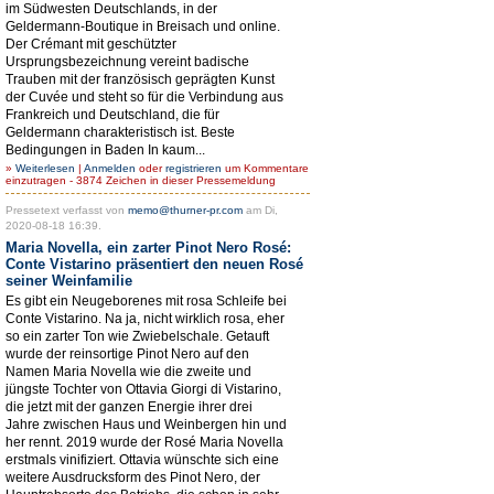
im Südwesten Deutschlands, in der
Geldermann-Boutique in Breisach und online.
Der Crémant mit geschützter
Ursprungsbezeichnung vereint badische
Trauben mit der französisch geprägten Kunst
der Cuvée und steht so für die Verbindung aus
Frankreich und Deutschland, die für
Geldermann charakteristisch ist. Beste
Bedingungen in Baden In kaum...
»
Weiterlesen
|
Anmelden
oder
registrieren
um Kommentare
einzutragen - 3874 Zeichen in dieser Pressemeldung
Pressetext verfasst von
memo@thurner-pr.com
am Di,
2020-08-18 16:39.
Maria Novella, ein zarter Pinot Nero Rosé:
Conte Vistarino präsentiert den neuen Rosé
seiner Weinfamilie
Es gibt ein Neugeborenes mit rosa Schleife bei
Conte Vistarino. Na ja, nicht wirklich rosa, eher
so ein zarter Ton wie Zwiebelschale. Getauft
wurde der reinsortige Pinot Nero auf den
Namen Maria Novella wie die zweite und
jüngste Tochter von Ottavia Giorgi di Vistarino,
die jetzt mit der ganzen Energie ihrer drei
Jahre zwischen Haus und Weinbergen hin und
her rennt. 2019 wurde der Rosé Maria Novella
erstmals vinifiziert. Ottavia wünschte sich eine
weitere Ausdrucksform des Pinot Nero, der