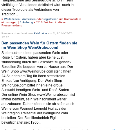
Hauptrebsorte des Betriebs, die schon in sehr
vielfältigen Variationen dekliniert wird, auch in
dieser Typologie als Verbindung von
Tradition...
»
Weiterlesen
|
Anmelden
oder
registrieren
um Kommentare
einzutragen |
1 Anhang
- 3518 Zeichen in dieser
Pressemeldung
Pressetext verfasst von
Pairfusion
am Fr, 2014-03-28
12:35.
Den passenden Wein für Ostern finden sie
im Wein Shop WeinGrube.com!
Sie brauchen einen passenden Wein oder
Rosè für Ostern, haben aber keine Lust
stundenlang durch die Geschäfte zu gehen?
Bestellen Sie bequem von zu Hause aus. Der
Wein Shop www.Weingrube.com steht Ihnen
24 Stunden am Tag für ihren stressfreien
Einkauf zur Verfügung. Der Wein Shop
Weingrube.com bittet Ihnen eine große
Auswahl trendigen Wein- und Rosè-Sorten.
Der online Wein Shop www.Weingrube.com ist
immer bemüht, sein Weinsortiment weiter
auszubauen. Daher können sie ab sofort auch
Weine vom Weingut Leopold Figl aus der
Weinregion Traisental auf Weingrube.com
bestellen. Der Familienbetrieb Figl
bewirtschaftet seit 1960...
»
Weiterlesen
|
Anmelden
oder
registrieren
um Kommentare