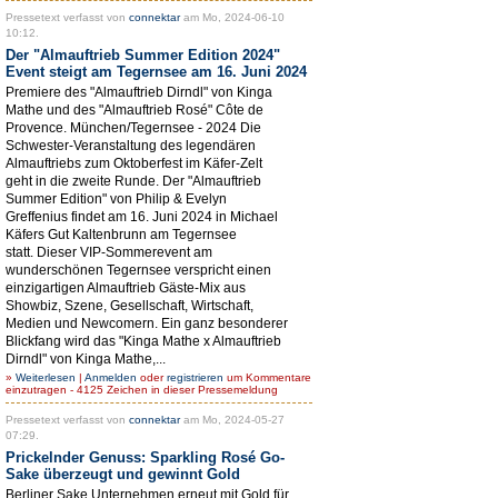
Pressetext verfasst von
connektar
am Mo, 2024-06-10
10:12.
Der "Almauftrieb Summer Edition 2024"
Event steigt am Tegernsee am 16. Juni 2024
Premiere des "Almauftrieb Dirndl" von Kinga
Mathe und des "Almauftrieb Rosé" Côte de
Provence. München/Tegernsee - 2024 Die
Schwester-Veranstaltung des legendären
Almauftriebs zum Oktoberfest im Käfer-Zelt
geht in die zweite Runde. Der "Almauftrieb
Summer Edition" von Philip & Evelyn
Greffenius findet am 16. Juni 2024 in Michael
Käfers Gut Kaltenbrunn am Tegernsee
statt. Dieser VIP-Sommerevent am
wunderschönen Tegernsee verspricht einen
einzigartigen Almauftrieb Gäste-Mix aus
Showbiz, Szene, Gesellschaft, Wirtschaft,
Medien und Newcomern. Ein ganz besonderer
Blickfang wird das "Kinga Mathe x Almauftrieb
Dirndl" von Kinga Mathe,...
»
Weiterlesen
|
Anmelden
oder
registrieren
um Kommentare
einzutragen - 4125 Zeichen in dieser Pressemeldung
Pressetext verfasst von
connektar
am Mo, 2024-05-27
07:29.
Prickelnder Genuss: Sparkling Rosé Go-
Sake überzeugt und gewinnt Gold
Berliner Sake Unternehmen erneut mit Gold für