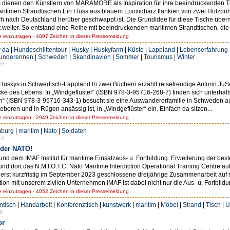
dienen den Künstlern von MARAMORE als Inspiration für ihre beeindruckenden Ti
aritimen Strandtischen Ein Fluss aus blauem Epoxidharz flankiert von zwei Holzbohl
ch nach Deutschland herüber geschwappt ist. Die Grundidee für diese Tische übe
ter. So entstand eine Reihe mit beeindruckenden maritimen Strandtischen, die je
einzutragen - 4097 Zeichen in dieser Pressemeldung
 da
|
Hundeschlittentour
|
Husky
|
Huskyfarm
|
Küste
|
Lappland
|
Lebenserfahrung
hunderennen
|
Schweden
|
Skandinavien
|
Sommer
|
Tourismus
|
Winter
22.
skys in Schwedisch-Lappland In zwei Büchern erzählt reisefreudige Autorin JuSch
ricke des Lebens: In „Windgeflüster“ (ISBN 978-3-95716-268-7) finden sich unterha
den“ (ISBN 978-3-95716-343-1) besucht sie eine Auswandererfamilie in Schweden 
oren und in Rügen ansässig ist, in „Windgeflüster“ ein. Einfach da sitzen...
einzutragen - 2949 Zeichen in dieser Pressemeldung
burg
|
maritim
|
Nato
|
Soldaten
12.
 der NATO!
d dem IMAF Institut für maritime Einsatzaus- u. Fortbildung. Erweiterung der be
d dort das N.M.I.O.T.C. Nato Maritime Interdiction Operational Training Centre 
 die erst kurzfristig im September 2023 geschlossene dreijährige Zusammenarbeit au
on mit unserem zivilen Unternehmen IMAF ist dabei nicht nur die Aus- u. Fortbildun
einzutragen - 4052 Zeichen in dieser Pressemeldung
ntisch
|
Handarbeit
|
Konferenztisch
|
kunstwerk
|
maritim
|
Möbel
|
Strand
|
Tisch
|
U
5.
or