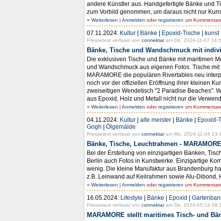
andere Künstler aus. Handgefertigte Bänke und 
zum Vorbild genommen, um daraus nicht nur Kunst
»
Weiterlesen
|
Anmelden
oder
registrieren
um Kommentare 
07.11.2024:
Kultur
|
Bänke
|
Epoxid-Tische
|
kunst
Pressetext verfasst von
connektar
am Do, 2024-11-07 14:5
Bänke, Tische und Wandschmuck mit indi
Die exklusiven Tische und Bänke mit maritimen 
und Wandschmuck aus eigenen Fotos. Tische mit M
MARAMORE die populären Rivertables neu interpret
noch vor der offiziellen Eröffnung ihrer kleinen K
zweiseitigen Wendetisch "2 Paradise Beaches". We
aus Epoxid, Holz und Metall nicht nur die Verwe
»
Weiterlesen
|
Anmelden
oder
registrieren
um Kommentare 
04.11.2024:
Kultur
|
alte meister
|
Bänke
|
Epoxid-T
Gogh
|
Ölgemälde
Pressetext verfasst von
connektar
am Mo, 2024-11-04 13:
Bänke, Tische, Leuchtrahmen - MARAMORE 
Bei der Erstellung von einzigartigen Bänken, Ti
Berlin auch Fotos in Kunstwerke. Einzigartige 
wenig. Die kleine Manufaktur aus Brandenburg hat
z.B. Leinwand auf Keilrahmen sowie Alu-Dibond, 
»
Weiterlesen
|
Anmelden
oder
registrieren
um Kommentare 
16.05.2024:
Lifestyle
|
Bänke
|
Epoxid
|
Gartenban
Pressetext verfasst von
connektar
am Do, 2024-05-16 08:
MARAMORE stellt maritimes Tisch- und Bän