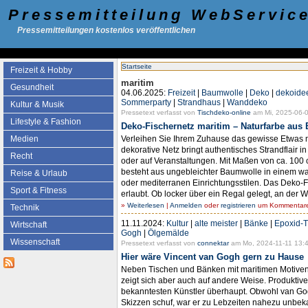
Pressemitteilung WebServic
Pressemitteilungen kostenlos veröffentlichen
Startseite
Freizeit & Hobby
maritim
Gesundheit
04.06.2025:
Freizeit
|
Baumwolle
|
Deko
|
dekoide
Sommerparty
|
Strandhaus
|
Wanddeko
Kultur & Musik
Pressetext verfasst von
Tischdeko-online
am Mi, 2025-06-0
Lifestyle & Fashion
Deko-Fischernetz maritim – Naturfarbe aus
Verleihen Sie Ihrem Zuhause das gewisse Etwas m
Medien
dekorative Netz bringt authentisches Strandflair i
Recht
oder auf Veranstaltungen. Mit Maßen von ca. 100
besteht aus ungebleichter Baumwolle in einem wa
Reise & Urlaub
oder mediterranen Einrichtungsstilen. Das Deko-F
Sport & Fitness
erlaubt. Ob locker über ein Regal gelegt, an der W
»
Weiterlesen
|
Anmelden
oder
registrieren
um Kommentare 
Technik
11.11.2024:
Kultur
|
alte meister
|
Bänke
|
Epoxid-T
Wirtschaft
Gogh
|
Ölgemälde
Wissenschaft
Pressetext verfasst von
connektar
am Mo, 2024-11-11 13:4
Hier wäre Vincent van Gogh gern zu Hause
Neben Tischen und Bänken mit maritimen Motiven
zeigt sich aber auch auf andere Weise. Produktive
bekanntesten Künstler überhaupt. Obwohl van Go
Skizzen schuf, war er zu Lebzeiten nahezu unbeka