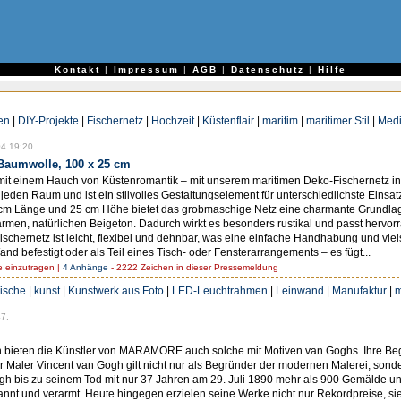
e
Kontakt
|
Impressum
|
AGB
|
Datenschutz
|
Hilfe
en
|
DIY-Projekte
|
Fischernetz
|
Hochzeit
|
Küstenflair
|
maritim
|
maritimer Stil
|
Medi
4 19:20.
 Baumwolle, 100 x 25 cm
it einem Hauch von Küstenromantik – mit unserem maritimen Deko-Fischernetz in 
n jeden Raum und ist ein stilvolles Gestaltungselement für unterschiedlichste Eins
 cm Länge und 25 cm Höhe bietet das grobmaschige Netz eine charmante Grundlage
rmen, natürlichen Beigeton. Dadurch wirkt es besonders rustikal und passt hervo
ischernetz ist leicht, flexibel und dehnbar, was eine einfache Handhabung und vie
and befestigt oder als Teil eines Tisch- oder Fensterarrangements – es fügt...
einzutragen |
4 Anhänge
- 2222 Zeichen in dieser Pressemeldung
ische
|
kunst
|
Kunstwerk aus Foto
|
LED-Leuchtrahmen
|
Leinwand
|
Manufaktur
|
m
7.
 bieten die Künstler von MARAMORE auch solche mit Motiven van Goghs. Ihre Beg
r Maler Vincent van Gogh gilt nicht nur als Begründer der modernen Malerei, sonde
gh bis zu seinem Tod mit nur 37 Jahren am 29. Juli 1890 mehr als 900 Gemälde 
nnt und verarmt. Heute hingegen erzielen seine Werke nicht nur Rekordpreise, si