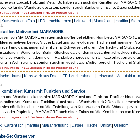
Tische aus Epoxid, Holz und Metall So haben sich auch die Künstler von MARAM
werke für die Wände zu gestalten, sondern auch Bänke und Tische. Dabei setzten
einzutragen - 4923 Zeichen in dieser Pressemeldung
|
Kunstwerk aus Foto
|
LED-Leuchtrahmen
|
Leinwand
|
Manufaktur
|
maritim
|
Ster
1.
viduellen Motiven bei MARAMORE
Motiven von MARAMORE erfreuen sich großer Beliebtheit. Nun bietet MARAMORE au
eeresmotiven beliebt Mit der Erstellung von exklusiven Tischen mit maritimen Mo
iert und damit augenscheinlich ins Schwarze getroffen. Die Tisch- und Sitzbänke
unstgalerie in Wandlitz bei Berlin. Gleiches galt für den imposanten achteckigen B
nig verwunderlich, denn die in Handarbeit hergestellten Unikate erlauben aufgru
ndung in Wohnräumen, sondern auch im geschützten Außenbereich. Tische und Sitzb
einzutragen - 4192 Zeichen in dieser Pressemeldung
ische
|
kunst
|
Kunstwerk aus Foto
|
LED-Leuchtrahmen
|
Leinwand
|
Manufaktur
|
m
44.
kombiniert Kunst mit Funktion und Service
schen und Wandkunst kombiniert MARAMORE Kunst und Funktion. Darüber hinaus ve
Kombination von Kunst und Funktion Kunst nur als Wandschmuck? Das allein ersch
 sich nämlich nicht nur auf die Erstellung von Kunstwerken für die Wände spezial
Holz oder Papier legt MARAMORE auch einen Fokus auf die Kombination von Kunst u
einzutragen - 3897 Zeichen in dieser Pressemeldung
k
|
Gartentisch
|
maritim
|
Maßanfertigung
|
Ostsee
|
Tische
|
Unikat
|
Usedom
16.
ke-Set Ostsee vor