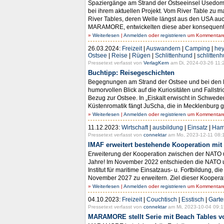
Spaziergänge am Strand der Ostseeinsel Usedom 
bei ihrem aktuellen Projekt. Vom River Table zu m
River Tables, deren Welle längst aus den USA au
MARAMORE, entwickelten diese aber konsequent wei
»
Weiterlesen
|
Anmelden
oder
registrieren
um Kommentare 
26.03.2024:
Freizeit
|
Auswandern
|
Camping
|
hey
Ostsee
|
Reise
|
Rügen
|
Schlittenhund
|
schlitten
Pressetext verfasst von
VerlagKern
am Di, 2024-03-26 11:
Buchtipp: Reisegeschichten
Begegnungen am Strand der Ostsee und bei den Hu
humorvollen Blick auf die Kuriositäten und Fallst
Bezug zur Ostsee. In „Eiskalt erwischt in Schwe
Küstenromatik fängt JuScha, die in Mecklenburg geb
»
Weiterlesen
|
Anmelden
oder
registrieren
um Kommentare 
11.12.2023:
Wirtschaft
|
ausbildung
|
Einsatz
|
Ham
Pressetext verfasst von
connektar
am Mo, 2023-12-11 08:
IMAF erweitert bestehende Kooperation mit
Erweiterung der Kooperation zwischen der NATO un
Jahre! Im November 2022 entschieden die NATO un
Institut für maritime Einsatzaus- u. Fortbildung,
November 2027 zu erweitern. Ziel dieser Kooperati
»
Weiterlesen
|
Anmelden
oder
registrieren
um Kommentare 
04.10.2023:
Freizeit
|
Couchtisch
|
Esstisch
|
Garte
Pressetext verfasst von
connektar
am Mi, 2023-10-04 09:1
MARAMORE stellt Serie mit Beach Tables v