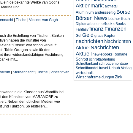
ORE einige bekannte Werke van Goghs
Aktienmarkt
altmetall
 Marina und...
Börse
Aluminium
andersseitig
Börsen News
bücher
Buch
nennacht
|
Tische
|
Vincent van Gogh
eBook
Diplomarbeiten
eBooks
finanz
Finanzen
Fantasy
Geld
Kupfer
ch die Erstellung von Tischen, Bänken
Gel
gratis
tiven haben die Künstler von
nachrichten
Nachrichten
-Serie "Ostsee" war schon verkauft
Nachrichten
Aktuel
each Table Octagon sowie für den
Aktuell
new-ebooks
Romane
nd ihrer widerstandsfähigen Ausführung
Schrott
änke mit...
schrottabholung
Schrottankauf
schrottdemontage
Verlag
Schrotthandel
travel
Urlaub
aritim
|
Sternennacht
|
Tische
|
Vincent van
wirtschaft
Wirtschaftsmeldungen
Zink
rwandeln die Künstler aus Wandlitz bei
eint den Künstlern von MARAMORE zu
isiert. Neben den üblichen Medien wie
nd Funktion. So erstellen...