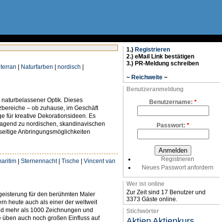
1.)
Registrieren
2.) eMail Link bestätigen
3.) PR-Meldung schreiben
terran
|
Naturfarben
|
nordisch
|
~
Reichweite
~
Benutzeranmeldung
naturbelassener Optik. Dieses
Benutzername:
*
atzbereiche – ob zuhause, im Geschäft
 für kreative Dekorationsideen. Es
rragend zu nordischen, skandinavischen
Passwort:
*
lseitige Anbringungsmöglichkeiten
Registrieren
aritim
|
Sternennacht
|
Tische
|
Vincent van
Neues Passwort anfordern
Wer ist online
Zur Zeit sind 17 Benutzer und
eisterung für den berühmten Maler
3373 Gäste online.
rn heute auch als einer der weltweit
und mehr als 1000 Zeichnungen und
Stichwörter
e üben auch noch großen Einfluss auf
Aktien
Aktienkurs