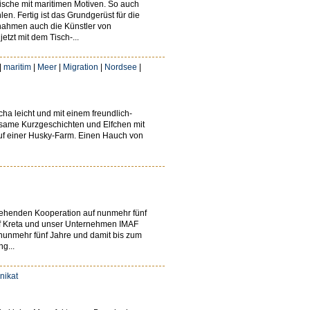
sche mit maritimen Motiven. So auch
en. Fertig ist das Grundgerüst für die
rnahmen auch die Künstler von
tzt mit dem Tisch-...
|
maritim
|
Meer
|
Migration
|
Nordsee
|
a leicht und mit einem freundlich-
ltsame Kurzgeschichten und Elfchen mit
auf einer Husky-Farm. Einen Hauch von
stehenden Kooperation auf nunmehr fünf
auf Kreta und unser Unternehmen IMAF
f nunmehr fünf Jahre und damit bis zum
g...
nikat