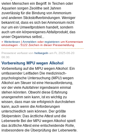
vielen Menschen ein Begriff. In Teichen oder
Aquarien sorgen Zeolithe seit Jahren
zuverlässig für die Bindung von Ammonium
und anderen Stickstoffverbindungen. Weniger
bekannt ist, dass es sich bei Ammonium nicht
nur um ein Umweltproblem handelt, sondern
auch um ein körpereigenes Abfallprodukt, das
unser Organismus selbst...
»
Weiterlesen
|
Anmelden
oder
registrieren
um Kommentare
einzutragen - 5122 Zeichen in dieser Pressemeldung
Pressetext verfasst von
helisegeln
am Fr, 2025-06-20
06:30.
Vorbereitung MPU wegen Alkohol
Vorbereitung auf die MPU wegen Alkohol: Ein
umfassender Leitfaden Die medizinisch-
psychologische Untersuchung (MPU) wegen
Alkohol am Steuer ist eine Herausforderung,
vor der viele Autofahrer irgendwann einmal
stehen könnten. Obwohl diese Erfahrung
unangenehm sein kann, ist es wichtig zu
wissen, dass man sie erfolgreich durchstehen
kann, auch wenn die Anforderungen
unterschiedlich sein können. Der größte
Stolperstein: Das ärztliche Attest und die
Leberwerte Bei der MPU wegen Alkohol spielt
das ärztliche Attest eine entscheidende Rolle,
insbesondere die Überprüfung der Leberwerte.