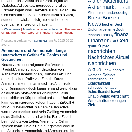
Aktien
Aktienkurs
bei anderen Zivilisationserkrankungen wie
Diabetes, Adipositas, neurodegenerativen
Aktienmarkt
altmetall
Erkrankungen oder Herz-Kreislauf-Leiden. Die
Aluminium
andersseitig
Gemeinsamkeit: Sie entstehen nicht plötzlich,
Börse
Börsen
sondern entwickeln sich, meist unbemerkt,
News
bücher
Buch
über Jahre hinweg und haben...
eBook
Diplomarbeiten
»
Weiterlesen
|
Anmelden
oder
registrieren
um Kommentare
einzutragen - 7804 Zeichen in dieser Pressemeldung
finanz
eBooks
Fantasy
Finanzen
Geld
Pressetext verfasst von
connektar
am Fr, 2025-09-26
Gel
10:40.
Kupfer
gratis
Ammonium und Ammoniak - lange
nachrichten
unterschätzte Gefahr für Gehirn und
Nachrichten Aktuel
Gesundheit
Nachrichten
Neues zum körpereigenen Stoffwechsel-
Aktuell
Produkt Ammonium, den Ursachen von
new-ebooks
Alzheimer, Depressionen, Diabetes etc. und
Schrott
Romane
der hilfreichen Rolle von Zeolith-Kuren
schrottabholung
Schrottankauf
Ammonium kennt man meist aus Aquaristik
schrottdemontage
und Reinigung - doch kaum jemand weiß, dass
Schrotthandel
travel
es auch als Stoffwechsel-Abfallprodukt im
wirtschaft
Verlag
Urlaub
menschlichen Körper selbst entsteht. Und dort
Wirtschaftsmeldungen
kann es gravierende Folgen haben. ZEOLITH
Zink
WISSEN beleuchtet in einem neuen Artikel,
warum Ammonium und sein Zwilling Ammoniak
so gefährlich sind - und welche Rolle Zeolith
beim Schutz von Leber, Nieren und Gehirn
spielen kann. Ob als Reinigungsmittel oder in
der Aquaristik: Ammoniak und Ammonium sind