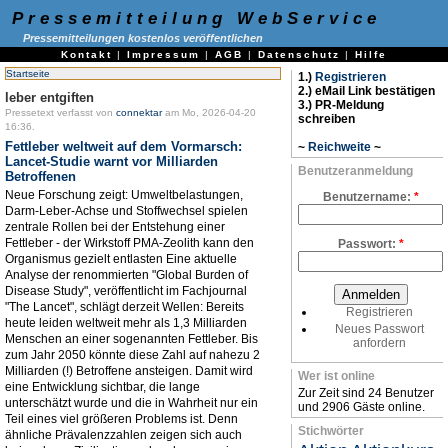
Pressemitteilung WebService
Pressemitteilungen kostenlos veröffentlichen
Kontakt
|
Impressum
|
AGB
|
Datenschutz
|
Hilfe
Startseite
1.)
Registrieren
2.) eMail Link bestätigen
leber entgiften
3.) PR-Meldung
Pressetext verfasst von
connektar
am Mo, 2026-04-20
schreiben
16:36.
Fettleber weltweit auf dem Vormarsch:
~
Reichweite
~
Lancet-Studie warnt vor Milliarden
Benutzeranmeldung
Betroffenen
Neue Forschung zeigt: Umweltbelastungen,
Benutzername:
*
Darm-Leber-Achse und Stoffwechsel spielen
zentrale Rollen bei der Entstehung einer
Fettleber - der Wirkstoff PMA-Zeolith kann den
Passwort:
*
Organismus gezielt entlasten Eine aktuelle
Analyse der renommierten "Global Burden of
Disease Study", veröffentlicht im Fachjournal
"The Lancet", schlägt derzeit Wellen: Bereits
Registrieren
heute leiden weltweit mehr als 1,3 Milliarden
Neues Passwort
Menschen an einer sogenannten Fettleber. Bis
anfordern
zum Jahr 2050 könnte diese Zahl auf nahezu 2
Milliarden (!) Betroffene ansteigen. Damit wird
Wer ist online
eine Entwicklung sichtbar, die lange
Zur Zeit sind 24 Benutzer
unterschätzt wurde und die in Wahrheit nur ein
und 2906 Gäste online.
Teil eines viel größeren Problems ist. Denn
Stichwörter
ähnliche Prävalenzzahlen zeigen sich auch