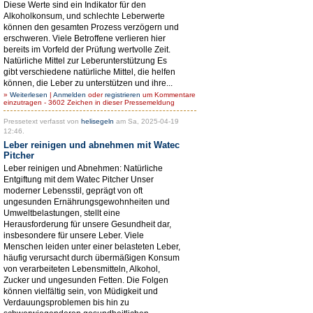
Diese Werte sind ein Indikator für den
Alkoholkonsum, und schlechte Leberwerte
können den gesamten Prozess verzögern und
erschweren. Viele Betroffene verlieren hier
bereits im Vorfeld der Prüfung wertvolle Zeit.
Natürliche Mittel zur Leberunterstützung Es
gibt verschiedene natürliche Mittel, die helfen
können, die Leber zu unterstützen und ihre...
»
Weiterlesen
|
Anmelden
oder
registrieren
um Kommentare
einzutragen - 3602 Zeichen in dieser Pressemeldung
Pressetext verfasst von
helisegeln
am Sa, 2025-04-19
12:46.
Leber reinigen und abnehmen mit Watec
Pitcher
Leber reinigen und Abnehmen: Natürliche
Entgiftung mit dem Watec Pitcher Unser
moderner Lebensstil, geprägt von oft
ungesunden Ernährungsgewohnheiten und
Umweltbelastungen, stellt eine
Herausforderung für unsere Gesundheit dar,
insbesondere für unsere Leber. Viele
Menschen leiden unter einer belasteten Leber,
häufig verursacht durch übermäßigen Konsum
von verarbeiteten Lebensmitteln, Alkohol,
Zucker und ungesunden Fetten. Die Folgen
können vielfältig sein, von Müdigkeit und
Verdauungsproblemen bis hin zu