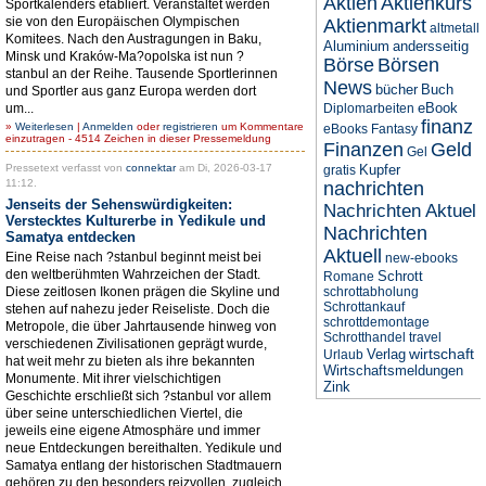
Aktien
Aktienkurs
Sportkalenders etabliert. Veranstaltet werden
sie von den Europäischen Olympischen
Aktienmarkt
altmetall
Komitees. Nach den Austragungen in Baku,
Aluminium
andersseitig
Minsk und Kraków-Ma?opolska ist nun ?
Börse
Börsen
stanbul an der Reihe. Tausende Sportlerinnen
News
bücher
Buch
und Sportler aus ganz Europa werden dort
eBook
um...
Diplomarbeiten
finanz
»
Weiterlesen
|
Anmelden
oder
registrieren
um Kommentare
eBooks
Fantasy
einzutragen - 4514 Zeichen in dieser Pressemeldung
Finanzen
Geld
Gel
Pressetext verfasst von
connektar
am Di, 2026-03-17
Kupfer
gratis
11:12.
nachrichten
Jenseits der Sehenswürdigkeiten:
Nachrichten Aktuel
Verstecktes Kulturerbe in Yedikule und
Nachrichten
Samatya entdecken
Aktuell
Eine Reise nach ?stanbul beginnt meist bei
new-ebooks
den weltberühmten Wahrzeichen der Stadt.
Schrott
Romane
Diese zeitlosen Ikonen prägen die Skyline und
schrottabholung
Schrottankauf
stehen auf nahezu jeder Reiseliste. Doch die
schrottdemontage
Metropole, die über Jahrtausende hinweg von
Schrotthandel
travel
verschiedenen Zivilisationen geprägt wurde,
wirtschaft
Verlag
Urlaub
hat weit mehr zu bieten als ihre bekannten
Wirtschaftsmeldungen
Monumente. Mit ihrer vielschichtigen
Zink
Geschichte erschließt sich ?stanbul vor allem
über seine unterschiedlichen Viertel, die
jeweils eine eigene Atmosphäre und immer
neue Entdeckungen bereithalten. Yedikule und
Samatya entlang der historischen Stadtmauern
gehören zu den besonders reizvollen, zugleich