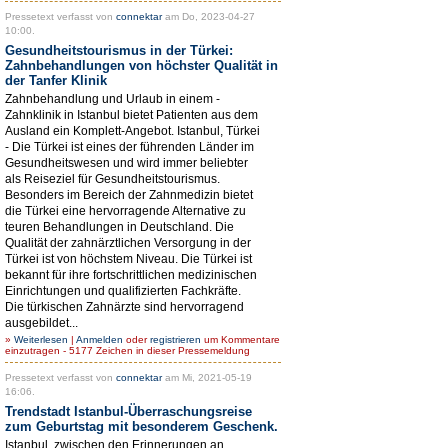
Pressetext verfasst von
connektar
am Do, 2023-04-27
10:00.
Gesundheitstourismus in der Türkei:
Zahnbehandlungen von höchster Qualität in
der Tanfer Klinik
Zahnbehandlung und Urlaub in einem -
Zahnklinik in Istanbul bietet Patienten aus dem
Ausland ein Komplett-Angebot. Istanbul, Türkei
- Die Türkei ist eines der führenden Länder im
Gesundheitswesen und wird immer beliebter
als Reiseziel für Gesundheitstourismus.
Besonders im Bereich der Zahnmedizin bietet
die Türkei eine hervorragende Alternative zu
teuren Behandlungen in Deutschland. Die
Qualität der zahnärztlichen Versorgung in der
Türkei ist von höchstem Niveau. Die Türkei ist
bekannt für ihre fortschrittlichen medizinischen
Einrichtungen und qualifizierten Fachkräfte.
Die türkischen Zahnärzte sind hervorragend
ausgebildet...
»
Weiterlesen
|
Anmelden
oder
registrieren
um Kommentare
einzutragen - 5177 Zeichen in dieser Pressemeldung
Pressetext verfasst von
connektar
am Mi, 2021-05-19
16:06.
Trendstadt Istanbul-Überraschungsreise
zum Geburtstag mit besonderem Geschenk.
Istanbul, zwischen den Erinnerungen an