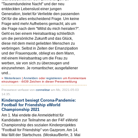
"Tausendundeine Nacht" und der neu
entdeckten Lebenslust einer jungen
Generation, bietet für Verliebte den passenden
Ort für die alles entscheidend Frage. Um keine
Frage wird mehr Aufhebens gemacht, als um
die Frage nach dem "Willst du mich heiraten?".
Geht es bei einem Heiratsantrag schließlich
um die persönliche Zukunft und das Glück,
diese mit dem meist geliebten Menschen zu
verbringen. Selbst in Zeiten der Emanzipation
und der Frauenquote, obliegt es dem Mann,
mit einem Heiratsantrag um die Frau zu
werben, sie von sich zu überzeugen und
einzunehmen. Je romantischer, ausgefallener
und...
»
Weiterlesen
|
Anmelden
oder
registrieren
um Kommentare
einzutragen - 4439 Zeichen in dieser Pressemeldung
Pressetext verfasst von
connektar
am Mo, 2021-05-03
14:35.
Kindersport besiegt Corona-Pandemie:
Football for Friendship eWorld
Championship 2021
Am 1. Mai endete die Anmeldefrist für
Kandidaten zur Teilnahme an der F4F eWorld
Championship des sozialen Kinderprojektes
"Football for Friendship" von Gazprom. Am 14.
Mai fällt der Startschuss. (Moskau/Berlin, 3. Mai