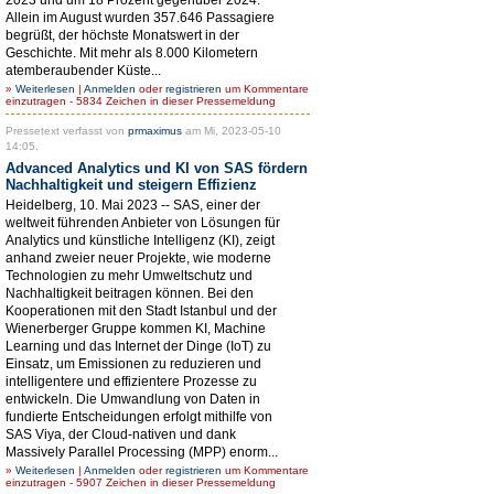
Allein im August wurden 357.646 Passagiere
begrüßt, der höchste Monatswert in der
Geschichte. Mit mehr als 8.000 Kilometern
atemberaubender Küste...
»
Weiterlesen
|
Anmelden
oder
registrieren
um Kommentare
einzutragen - 5834 Zeichen in dieser Pressemeldung
Pressetext verfasst von
prmaximus
am Mi, 2023-05-10
14:05.
Advanced Analytics und KI von SAS fördern
Nachhaltigkeit und steigern Effizienz
Heidelberg, 10. Mai 2023 -- SAS, einer der
weltweit führenden Anbieter von Lösungen für
Analytics und künstliche Intelligenz (KI), zeigt
anhand zweier neuer Projekte, wie moderne
Technologien zu mehr Umweltschutz und
Nachhaltigkeit beitragen können. Bei den
Kooperationen mit den Stadt Istanbul und der
Wienerberger Gruppe kommen KI, Machine
Learning und das Internet der Dinge (IoT) zu
Einsatz, um Emissionen zu reduzieren und
intelligentere und effizientere Prozesse zu
entwickeln. Die Umwandlung von Daten in
fundierte Entscheidungen erfolgt mithilfe von
SAS Viya, der Cloud-nativen und dank
Massively Parallel Processing (MPP) enorm...
»
Weiterlesen
|
Anmelden
oder
registrieren
um Kommentare
einzutragen - 5907 Zeichen in dieser Pressemeldung