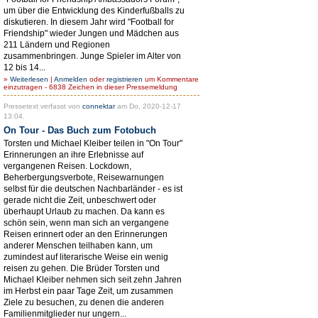
um über die Entwicklung des Kinderfußballs zu
diskutieren. In diesem Jahr wird "Football for
Friendship" wieder Jungen und Mädchen aus
211 Ländern und Regionen
zusammenbringen. Junge Spieler im Alter von
12 bis 14...
»
Weiterlesen
|
Anmelden
oder
registrieren
um Kommentare
einzutragen - 6838 Zeichen in dieser Pressemeldung
Pressetext verfasst von
connektar
am Do, 2020-12-17
13:04.
On Tour - Das Buch zum Fotobuch
Torsten und Michael Kleiber teilen in "On Tour"
Erinnerungen an ihre Erlebnisse auf
vergangenen Reisen. Lockdown,
Beherbergungsverbote, Reisewarnungen
selbst für die deutschen Nachbarländer - es ist
gerade nicht die Zeit, unbeschwert oder
überhaupt Urlaub zu machen. Da kann es
schön sein, wenn man sich an vergangene
Reisen erinnert oder an den Erinnerungen
anderer Menschen teilhaben kann, um
zumindest auf literarische Weise ein wenig
reisen zu gehen. Die Brüder Torsten und
Michael Kleiber nehmen sich seit zehn Jahren
im Herbst ein paar Tage Zeit, um zusammen
Ziele zu besuchen, zu denen die anderen
Familienmitglieder nur ungern...