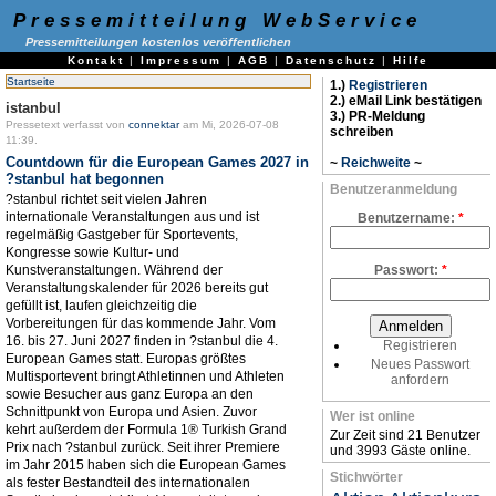
Pressemitteilung WebService
Pressemitteilungen kostenlos veröffentlichen
Kontakt
|
Impressum
|
AGB
|
Datenschutz
|
Hilfe
Startseite
1.)
Registrieren
2.) eMail Link bestätigen
istanbul
3.) PR-Meldung
Pressetext verfasst von
connektar
am Mi, 2026-07-08
schreiben
11:39.
Countdown für die European Games 2027 in
~
Reichweite
~
?stanbul hat begonnen
Benutzeranmeldung
?stanbul richtet seit vielen Jahren
internationale Veranstaltungen aus und ist
Benutzername:
*
regelmäßig Gastgeber für Sportevents,
Kongresse sowie Kultur- und
Kunstveranstaltungen. Während der
Passwort:
*
Veranstaltungskalender für 2026 bereits gut
gefüllt ist, laufen gleichzeitig die
Vorbereitungen für das kommende Jahr. Vom
16. bis 27. Juni 2027 finden in ?stanbul die 4.
Registrieren
European Games statt. Europas größtes
Neues Passwort
Multisportevent bringt Athletinnen und Athleten
anfordern
sowie Besucher aus ganz Europa an den
Schnittpunkt von Europa und Asien. Zuvor
Wer ist online
kehrt außerdem der Formula 1® Turkish Grand
Zur Zeit sind 21 Benutzer
Prix nach ?stanbul zurück. Seit ihrer Premiere
und 3993 Gäste online.
im Jahr 2015 haben sich die European Games
Stichwörter
als fester Bestandteil des internationalen