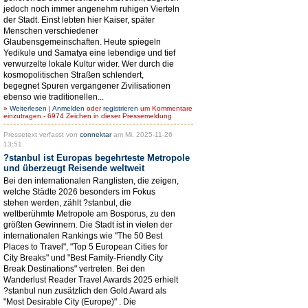
jedoch noch immer angenehm ruhigen Vierteln
der Stadt. Einst lebten hier Kaiser, später
Menschen verschiedener
Glaubensgemeinschaften. Heute spiegeln
Yedikule und Samatya eine lebendige und tief
verwurzelte lokale Kultur wider. Wer durch die
kosmopolitischen Straßen schlendert,
begegnet Spuren vergangener Zivilisationen
ebenso wie traditionellen...
»
Weiterlesen
|
Anmelden
oder
registrieren
um Kommentare
einzutragen - 6974 Zeichen in dieser Pressemeldung
Pressetext verfasst von
connektar
am Mi, 2025-11-26
13:51.
?stanbul ist Europas begehrteste Metropole
und überzeugt Reisende weltweit
Bei den internationalen Ranglisten, die zeigen,
welche Städte 2026 besonders im Fokus
stehen werden, zählt ?stanbul, die
weltberühmte Metropole am Bosporus, zu den
größten Gewinnern. Die Stadt ist in vielen der
internationalen Rankings wie "The 50 Best
Places to Travel", "Top 5 European Cities for
City Breaks" und "Best Family-Friendly City
Break Destinations" vertreten. Bei den
Wanderlust Reader Travel Awards 2025 erhielt
?stanbul nun zusätzlich den Gold Award als
"Most Desirable City (Europe)" . Die