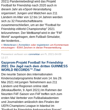
2021) Pandemiebedingt wird das Projekt
Football for Friendship nach 2020 auch in
diesem Jahr als eSport-Veranstaltung
organisiert. Jungen und Mädchen aus 211
Ländern im Alter von 12 bis 14 Jahren werden
sich zu 32 Freundschaftsteams
zusammenschließen, um an der "Football for
Friendship eWorld Championship" 2021
teilzunehmen. Der Wettkampf wird in der "F4F
World" ausgetragen, dem Fußball-Simulator,
der kostenlos...
»
Weiterlesen
|
Anmelden
oder
registrieren
um Kommentare
einzutragen - 8344 Zeichen in dieser Pressemeldung
Pressetext verfasst von
connektar
am Fr, 2021-04-09
12:27.
Gazprom-Projekt Football for Friendship
2021: Die Jagd nach dem dritten GUINNESS
WORLD RECORDS™-Titel
Die neunte Saison des internationalen
Kindersozialprogramms findet vom 14. bis 29.
Mai 2021 mit jungen Teilnehmern aus 211
Ländern und Regionen online statt.
(Moskau/Berlin, 9. April 2021) Im Rahmen der
Neunten F4F-Saison von F4F treffen sich zum
ersten Mal Vertreter von Fußballakademien
und Journalisten anlässlich des Finales der
UEFA Champions League in Istanbul im
"Football for Friendship Ambassadors Forum",