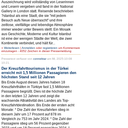
Auszeichnung wird vollständig von Leserinnen
und Lesern vergeben und fand in der National
Gallery in London statt. Reisende beschrieben
?stanbul als eine Stadt, die sie "mit jedem
Besuch aufs Neue überrascht" und ihre
zeitlose, vielfältige und lebendige Atmosphäre
immer wieder unter Beweis stellt. Ein Mosaik
aus Geschichte, Moderne und Kultur Istanbul
ist eine der wenigen Städte der Welt, die zwei
Kontinente verbindet, und hält für...
»
Weiterlesen
|
Anmelden
oder
registrieren
um Kommentare
einzutragen - 4052 Zeichen in dieser Pressemeldung
Pressetext verfasst von
connektar
am Mi, 2025-10-08
10:21.
Der Kreuzfahrttourismus in der Türkei
erreicht mit 1,5 Millionen Passagieren den
höchsten Stand seit 12 Jahren
Bis Ende August dieses Jahres haben 18
Kreuzfahrthäfen in Türkiye fast 1,5 Millionen
Passagiere begrüßt. Dies ist die höchste Zahl
in den letzten 12 Jahren und zeigt die
wachsende Attraktivität des Landes als Top-
Kreuzfahrtdestination. Bis Ende der ersten acht
Monate: * Die Zahl der Kreuzfahrten stieg in
diesem Jahr um 17 Prozent auf 878 im
Vergleich zu 753 im Jahr 2024. * Die Zahl der
Passagiere stieg um 56 Prozent gegenüber
2023 und um 18 Prozent gegenüber 2024. *