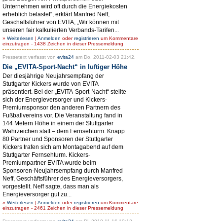
Unternehmen wird oft durch die Energiekosten
erheblich belastet“, erklärt Manfred Neff,
Geschäftsführer von EVITA, „Wir können mit
unseren fair kalkulierten Verbands-Tarifen...
»
Weiterlesen
|
Anmelden
oder
registrieren
um Kommentare
einzutragen - 1438 Zeichen in dieser Pressemeldung
Pressetext verfasst von
evita24
am Do, 2011-02-03 21:42.
Die „EVITA-Sport-Nacht“ in luftiger Höhe
Der diesjährige Neujahrsempfang der
Stuttgarter Kickers wurde von EVITA
präsentiert. Bei der „EVITA-Sport-Nacht“ stellte
sich der Energieversorger und Kickers-
Premiumsponsor den anderen Partnern des
Fußballvereins vor. Die Veranstaltung fand in
144 Metern Höhe in einem der Stuttgarter
Wahrzeichen statt – dem Fernsehturm. Knapp
80 Partner und Sponsoren der Stuttgarter
Kickers trafen sich am Montagabend auf dem
Stuttgarter Fernsehturm. Kickers-
Premiumpartner EVITA wurde beim
Sponsoren-Neujahrsempfang durch Manfred
Neff, Geschäftsführer des Energieversorgers,
vorgestellt. Neff sagte, dass man als
Energieversorger gut zu...
»
Weiterlesen
|
Anmelden
oder
registrieren
um Kommentare
einzutragen - 2461 Zeichen in dieser Pressemeldung