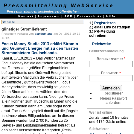
Pressemitteilung WebService
Pressemitteilungen kostenlos veröffentlichen
Kontakt
|
Impressum
|
AGB
|
Datenschutz
|
Hilfe
Startseite
1.)
Registrieren
2.) eMail Link bestätigen
günstiger Stromlieferant
3.) PR-Meldung
Pressetext verfasst von
astridruhland
am Do, 2013-10-17
schreiben
11:45.
Focus Money Studie 2013 erklärt Stromio
~
Reichweite
~
und Grünwelt Energie mit zu den fairsten
Benutzeranmeldung
Stromanbietern Deutschlands.
Kaarst, 17.10.2013 – Das Wirtschaftsmagazin
Benutzername:
*
Focus Money hat die deutschen Verbraucher
zur Fairness der größten Energieanbieter
befragt. Stromio und Grünwelt Energie sind
Passwort:
*
zum zweiten Mal durch die Verbraucher mit der
Gesamtnote „ gut“ bewertet worden. Focus
Money schreibt, dass es wichtig sei, einen
fairen Stromanbieter zu wählen, dem der
Registrieren
Verbraucher vertrauen kann. Niedrige Preise
Neues Passwort
allein könnten zum Trugschluss führen und die
anfordern
Kunden zahlten dann am Ende sogar noch
drauf. Focus Money spielt damit auf die jüngste
Wer ist online
Insolvenz eines Billiganbieters an. In diesem
Zur Zeit sind 19 Benutzer
Sommer wurden fast 2700 Kunden zu 25
und 4172 Gäste online.
Service- und Leistungsmerkmalen befragt. Es
Stichwörter
gab sechs verschiedene Kategorien „Preis-