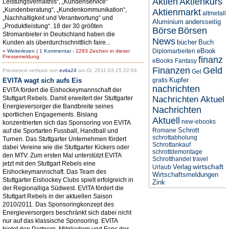
Aktien
Aktienkurs
Leistungsverhältnis“, „Kundenservice“
„Kundenberatung“, „Kundenkommunikation“,
Aktienmarkt
altmetall
„Nachhaltigkeit und Verantwortung“ und
Aluminium
andersseitig
„Produktleistung“. 18 der 30 größten
Börse
Börsen
Stromanbieter in Deutschland haben die
News
bücher
Buch
Kunden als überdurchschnittlich faire...
eBook
Diplomarbeiten
»
Weiterlesen
|
1 Kommentar
- 2293 Zeichen in dieser
Pressemeldung
finanz
eBooks
Fantasy
Finanzen
Geld
Pressetext verfasst von
evita24
am Di, 2011-03-15 22:04.
Gel
Kupfer
EVITA wagt sich aufs Eis
gratis
nachrichten
EVITA fördert die Eishockeymannschaft der
Stuttgart Rebels. Damit erweitert der Stuttgarter
Nachrichten Aktuel
Energieversorger die Bandbreite seines
Nachrichten
sportlichen Engagements. Bislang
Aktuell
new-ebooks
konzentrierten sich das Sponsoring von EVITA
Schrott
Romane
auf die Sportarten Fussball, Handball und
schrottabholung
Turnen. Das Stuttgarter Unternehmen fördert
Schrottankauf
dabei Vereine wie die Stuttgarter Kickers oder
schrottdemontage
den MTV. Zum ersten Mal unterstützt EVITA
Schrotthandel
travel
jetzt mit den Stuttgart Rebels eine
wirtschaft
Verlag
Urlaub
Eishockeymannschaft. Das Team des
Wirtschaftsmeldungen
Stuttgarter Eishockey Clubs spielt erfolgreich in
Zink
der Regionalliga Südwest. EVITA fördert die
Stuttgart Rebels in der aktuellen Saison
2010/2011. Das Sponsoringkonzept des
Energieversorgers beschränkt sich dabei nicht
nur auf das klassische Sponsoring. EVITA
bietet den Partnern, Mitgliedern und Fans des