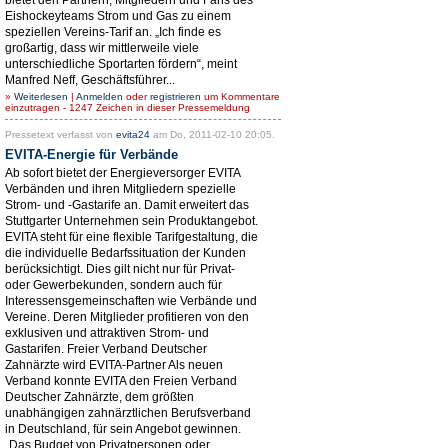
Eishockeyteams Strom und Gas zu einem
speziellen Vereins-Tarif an. „Ich finde es
großartig, dass wir mittlerweile viele
unterschiedliche Sportarten fördern“, meint
Manfred Neff, Geschäftsführer...
»
Weiterlesen
|
Anmelden
oder
registrieren
um Kommentare
einzutragen - 1247 Zeichen in dieser Pressemeldung
Pressetext verfasst von
evita24
am Do, 2011-02-10 20:05.
EVITA-Energie für Verbände
Ab sofort bietet der Energieversorger EVITA
Verbänden und ihren Mitgliedern spezielle
Strom- und -Gastarife an. Damit erweitert das
Stuttgarter Unternehmen sein Produktangebot.
EVITA steht für eine flexible Tarifgestaltung, die
die individuelle Bedarfssituation der Kunden
berücksichtigt. Dies gilt nicht nur für Privat-
oder Gewerbekunden, sondern auch für
Interessensgemeinschaften wie Verbände und
Vereine. Deren Mitglieder profitieren von den
exklusiven und attraktiven Strom- und
Gastarifen. Freier Verband Deutscher
Zahnärzte wird EVITA-Partner Als neuen
Verband konnte EVITA den Freien Verband
Deutscher Zahnärzte, dem größten
unabhängigen zahnärztlichen Berufsverband
in Deutschland, für sein Angebot gewinnen.
„Das Budget von Privatpersonen oder