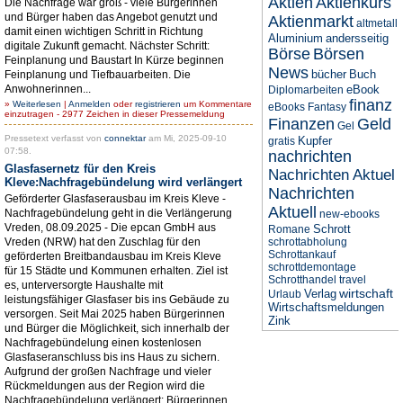
Aktien
Aktienkurs
Die Nachfrage war groß - viele Bürgerinnen
und Bürger haben das Angebot genutzt und
Aktienmarkt
altmetall
damit einen wichtigen Schritt in Richtung
Aluminium
andersseitig
digitale Zukunft gemacht. Nächster Schritt:
Börse
Börsen
Feinplanung und Baustart In Kürze beginnen
News
bücher
Buch
Feinplanung und Tiefbauarbeiten. Die
Anwohnerinnen...
eBook
Diplomarbeiten
finanz
»
Weiterlesen
|
Anmelden
oder
registrieren
um Kommentare
eBooks
Fantasy
einzutragen - 2977 Zeichen in dieser Pressemeldung
Finanzen
Geld
Gel
Pressetext verfasst von
connektar
am Mi, 2025-09-10
Kupfer
gratis
07:58.
nachrichten
Glasfasernetz für den Kreis
Nachrichten Aktuel
Kleve:Nachfragebündelung wird verlängert
Nachrichten
Geförderter Glasfaserausbau im Kreis Kleve -
Aktuell
Nachfragebündelung geht in die Verlängerung
new-ebooks
Vreden, 08.09.2025 - Die epcan GmbH aus
Schrott
Romane
Vreden (NRW) hat den Zuschlag für den
schrottabholung
Schrottankauf
geförderten Breitbandausbau im Kreis Kleve
schrottdemontage
für 15 Städte und Kommunen erhalten. Ziel ist
Schrotthandel
travel
es, unterversorgte Haushalte mit
wirtschaft
Verlag
Urlaub
leistungsfähiger Glasfaser bis ins Gebäude zu
Wirtschaftsmeldungen
versorgen. Seit Mai 2025 haben Bürgerinnen
Zink
und Bürger die Möglichkeit, sich innerhalb der
Nachfragebündelung einen kostenlosen
Glasfaseranschluss bis ins Haus zu sichern.
Aufgrund der großen Nachfrage und vieler
Rückmeldungen aus der Region wird die
Nachfragebündelung verlängert: Bürgerinnen