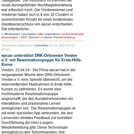
Stadtgebiet. Die Resonanz im Rahmen der
vorab durchgeführten Nachfragebündelung
war erfreulich hoch. Die Vredenerinnen und
Vredener haben sich in 8 von 10 Clustern in
ausreichender Anzahl für einen kostenlosen
Glasfaseranschluss von epcan entschieden.
Die erforderliche...
»
Weiterlesen
|
Anmelden
oder
registrieren
um Kommentare
einzutragen - 2907 Zeichen in dieser Pressemeldung
Pressetext verfasst von
connektar
am Di, 2024-04-16
15:34.
epcan unterstützt DRK-Ortsverein Vreden
e.V. mit Reanimationspuppe für Erste-Hilfe-
Kurse
Vreden, 15.04.24 - Die Firma epcan hat in der
vergangenen Woche dem DRK-Ortsverein
Vreden e.V. eine Spende überreicht, um die
lebensrettenden Maßnahmen in Erste-Hilfe-
Kursen zu optimieren. Es wurde eine
hochmoderne Reanimationspuppe
angeschafft, die den Kursteilnehmenden ein
interaktives und praxisnahes Lernen
ermöglichen soll. Die Reanimationspuppe ist
mit einer speziellen App verbunden, die den
Lernenden direktes Feedback zur korrekten
Durchführung der Herz-Lungen-
Wiederbelebung gibt. Diese Technologie
ermöglicht es den Teilnehmenden, ihre