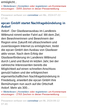
ermöglicht...
»
Weiterlesen
|
Anmelden
oder
registrieren
um Kommentare
einzutragen - 3355 Zeichen in dieser Pressemeldung
Pressetext verfasst von
connektar
am Mo, 2024-07-22
07:08.
epcan GmbH startet Nachfragebündelung in
Ardorf
Ardorf - Der Glasfaserausbau im Landkreis
Wittmund nimmt weiter Fahrt auf. Mit dem Ziel,
den Bewohnerinnen und Bewohnern der
Region eine Zukunft mit ultraschnellem und
zuverlässigem Internet zu ermöglichen, treibt
die epcan GmbH den Ausbau von Glasfaser
aktiv voran. Nach dem Erfolg der
Glasfaserförderung im Landkreis Wittmund
durch Land und Bund im letzten Jahr, bei der
zahlreiche Interessenten bereits die
Möglichkeit auf einen schnellen Anschluss
genutzt haben und der erfolgreichen
eigenwirtschaftlichen Nachfragebündelung in
Friedeburg, erweitert die epcan GmbH ihre
Bemühungen nun auch auf die Ortschaft
Ardorf. Mehr als 300...
»
Weiterlesen
|
Anmelden
oder
registrieren
um Kommentare
einzutragen - 2763 Zeichen in dieser Pressemeldung
Pressetext verfasst von
connektar
am Mi, 2024-06-12
07:40.