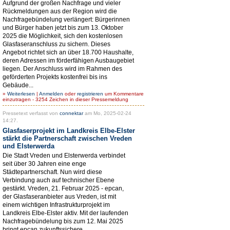
Aufgrund der großen Nachfrage und vieler
Rückmeldungen aus der Region wird die
Nachfragebündelung verlängert: Bürgerinnen
und Bürger haben jetzt bis zum 13. Oktober
2025 die Möglichkeit, sich den kostenlosen
Glasfaseranschluss zu sichern. Dieses
Angebot richtet sich an über 18.700 Haushalte,
deren Adressen im förderfähigen Ausbaugebiet
liegen. Der Anschluss wird im Rahmen des
geförderten Projekts kostenfrei bis ins
Gebäude...
»
Weiterlesen
|
Anmelden
oder
registrieren
um Kommentare
einzutragen - 3254 Zeichen in dieser Pressemeldung
Pressetext verfasst von
connektar
am Mo, 2025-02-24
14:27.
Glasfaserprojekt im Landkreis Elbe-Elster
stärkt die Partnerschaft zwischen Vreden
und Elsterwerda
Die Stadt Vreden und Elsterwerda verbindet
seit über 30 Jahren eine enge
Städtepartnerschaft. Nun wird diese
Verbindung auch auf technischer Ebene
gestärkt. Vreden, 21. Februar 2025 - epcan,
der Glasfaseranbieter aus Vreden, ist mit
einem wichtigen Infrastrukturprojekt im
Landkreis Elbe-Elster aktiv. Mit der laufenden
Nachfragebündelung bis zum 12. Mai 2025
bringt epcan zukunftssichere