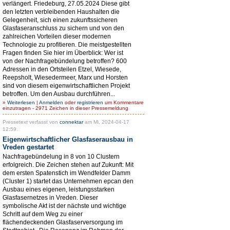
verlängert. Friedeburg, 27.05.2024 Diese gibt
den letzten verbleibenden Haushalten die
Gelegenheit, sich einen zukunftssicheren
Glasfaseranschluss zu sichern und von den
zahlreichen Vorteilen dieser modernen
Technologie zu profitieren. Die meistgestellten
Fragen finden Sie hier im Überblick: Wer ist
von der Nachfragebündelung betroffen? 600
Adressen in den Ortsteilen Etzel, Wiesede,
Reepsholt, Wiesedermeer, Marx und Horsten
sind von diesem eigenwirtschaftlichen Projekt
betroffen. Um den Ausbau durchführen...
»
Weiterlesen
|
Anmelden
oder
registrieren
um Kommentare
einzutragen - 2971 Zeichen in dieser Pressemeldung
Pressetext verfasst von
connektar
am Mi, 2024-04-17
12:59.
Eigenwirtschaftlicher Glasfaserausbau in
Vreden gestartet
Nachfragebündelung in 8 von 10 Clustern
erfolgreich. Die Zeichen stehen auf Zukunft: Mit
dem ersten Spatenstich im Wendfelder Damm
(Cluster 1) startet das Unternehmen epcan den
Ausbau eines eigenen, leistungsstarken
Glasfasernetzes in Vreden. Dieser
symbolische Akt ist der nächste und wichtige
Schritt auf dem Weg zu einer
flächendeckenden Glasfaserversorgung im