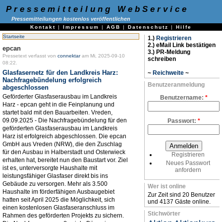
Pressemitteilung WebService
Pressemitteilungen kostenlos veröffentlichen
Kontakt
|
Impressum
|
AGB
|
Datenschutz
|
Hilfe
Startseite
1.)
Registrieren
2.) eMail Link bestätigen
epcan
3.) PR-Meldung
Pressetext verfasst von
connektar
am Mi, 2025-09-10
schreiben
08:22.
Glasfasernetz für den Landkreis Harz:
~
Reichweite
~
Nachfragebündelung erfolgreich
Benutzeranmeldung
abgeschlossen
Geförderter Glasfaserausbau im Landkreis
Benutzername:
*
Harz - epcan geht in die Feinplanung und
startet bald mit den Bauarbeiten. Vreden,
09.09.2025 - Die Nachfragebündelung für den
Passwort:
*
geförderten Glasfaserausbau im Landkreis
Harz ist erfolgreich abgeschlossen. Die epcan
GmbH aus Vreden (NRW), die den Zuschlag
für den Ausbau in Halberstadt und Osterwieck
Registrieren
erhalten hat, bereitet nun den Baustart vor. Ziel
Neues Passwort
ist es, unterversorgte Haushalte mit
anfordern
leistungsfähiger Glasfaser direkt bis ins
Gebäude zu versorgen. Mehr als 3.500
Wer ist online
Haushalte im förderfähigen Ausbaugebiet
Zur Zeit sind 20 Benutzer
hatten seit April 2025 die Möglichkeit, sich
und 4137 Gäste online.
einen kostenlosen Glasfaseranschluss im
Stichwörter
Rahmen des geförderten Projekts zu sichern.