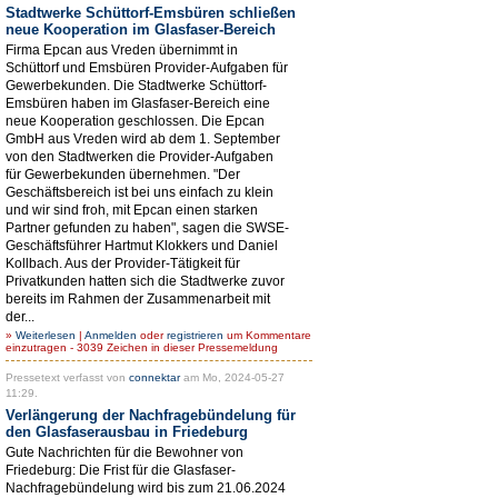
Stadtwerke Schüttorf-Emsbüren schließen
neue Kooperation im Glasfaser-Bereich
Firma Epcan aus Vreden übernimmt in
Schüttorf und Emsbüren Provider-Aufgaben für
Gewerbekunden. Die Stadtwerke Schüttorf-
Emsbüren haben im Glasfaser-Bereich eine
neue Kooperation geschlossen. Die Epcan
GmbH aus Vreden wird ab dem 1. September
von den Stadtwerken die Provider-Aufgaben
für Gewerbekunden übernehmen. "Der
Geschäftsbereich ist bei uns einfach zu klein
und wir sind froh, mit Epcan einen starken
Partner gefunden zu haben", sagen die SWSE-
Geschäftsführer Hartmut Klokkers und Daniel
Kollbach. Aus der Provider-Tätigkeit für
Privatkunden hatten sich die Stadtwerke zuvor
bereits im Rahmen der Zusammenarbeit mit
der...
»
Weiterlesen
|
Anmelden
oder
registrieren
um Kommentare
einzutragen - 3039 Zeichen in dieser Pressemeldung
Pressetext verfasst von
connektar
am Mo, 2024-05-27
11:29.
Verlängerung der Nachfragebündelung für
den Glasfaserausbau in Friedeburg
Gute Nachrichten für die Bewohner von
Friedeburg: Die Frist für die Glasfaser-
Nachfragebündelung wird bis zum 21.06.2024