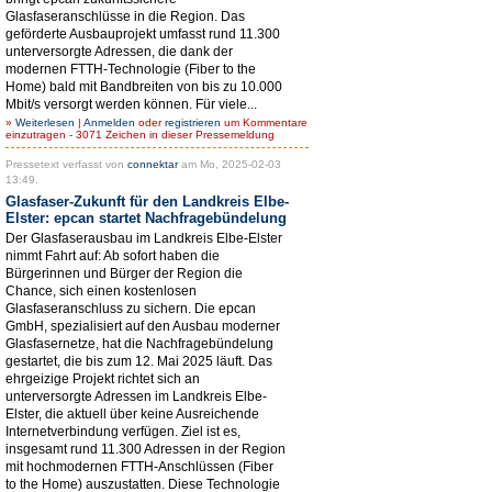
Glasfaseranschlüsse in die Region. Das
geförderte Ausbauprojekt umfasst rund 11.300
unterversorgte Adressen, die dank der
modernen FTTH-Technologie (Fiber to the
Home) bald mit Bandbreiten von bis zu 10.000
Mbit/s versorgt werden können. Für viele...
»
Weiterlesen
|
Anmelden
oder
registrieren
um Kommentare
einzutragen - 3071 Zeichen in dieser Pressemeldung
Pressetext verfasst von
connektar
am Mo, 2025-02-03
13:49.
Glasfaser-Zukunft für den Landkreis Elbe-
Elster: epcan startet Nachfragebündelung
Der Glasfaserausbau im Landkreis Elbe-Elster
nimmt Fahrt auf: Ab sofort haben die
Bürgerinnen und Bürger der Region die
Chance, sich einen kostenlosen
Glasfaseranschluss zu sichern. Die epcan
GmbH, spezialisiert auf den Ausbau moderner
Glasfasernetze, hat die Nachfragebündelung
gestartet, die bis zum 12. Mai 2025 läuft. Das
ehrgeizige Projekt richtet sich an
unterversorgte Adressen im Landkreis Elbe-
Elster, die aktuell über keine Ausreichende
Internetverbindung verfügen. Ziel ist es,
insgesamt rund 11.300 Adressen in der Region
mit hochmodernen FTTH-Anschlüssen (Fiber
to the Home) auszustatten. Diese Technologie