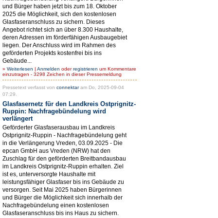
und Bürger haben jetzt bis zum 18. Oktober
2025 die Möglichkeit, sich den kostenlosen
Glasfaseranschluss zu sichern. Dieses
Angebot richtet sich an über 8.300 Haushalte,
deren Adressen im förderfähigen Ausbaugebiet
liegen. Der Anschluss wird im Rahmen des
geförderten Projekts kostenfrei bis ins
Gebäude...
»
Weiterlesen
|
Anmelden
oder
registrieren
um Kommentare
einzutragen - 3298 Zeichen in dieser Pressemeldung
Pressetext verfasst von
connektar
am Do, 2025-09-04
07:29.
Glasfasernetz für den Landkreis Ostprignitz-
Ruppin: Nachfragebündelung wird
verlängert
Geförderter Glasfaserausbau im Landkreis
Ostprignitz-Ruppin - Nachfragebündelung geht
in die Verlängerung Vreden, 03.09.2025 - Die
epcan GmbH aus Vreden (NRW) hat den
Zuschlag für den geförderten Breitbandausbau
im Landkreis Ostprignitz-Ruppin erhalten. Ziel
ist es, unterversorgte Haushalte mit
leistungsfähiger Glasfaser bis ins Gebäude zu
versorgen. Seit Mai 2025 haben Bürgerinnen
und Bürger die Möglichkeit sich innerhalb der
Nachfragebündelung einen kostenlosen
Glasfaseranschluss bis ins Haus zu sichern.