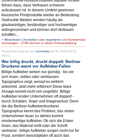
zunehmende Austauschbarkeit digitaler Inhalte
führen dazu, dass Vertrauen schwerer
aufzubauen ist. In diesem Umfeld gewinnen
klassische Printprodukte wieder an Bedeutung.
Gedruckte Medien werden häufig als
glaubwürdiger, beständiger und hochwertiger
wahrgenommen und können dort Vertrauen
schaffen,...
»
Weiterlesen
|
Anmelden
oder
registrieren
um Kommentare
einzutragen - 3789 Zeichen in dieser Pressemeldung
Pressetext verfasst von
connektar
am Fr, 2025-05-23
08:21.
Wer billig druckt, druckt doppelt: Berliner
Druckerei warnt vor Aufkleber-Fallen
Billige Aufkleber wirken nur günstig - bis sie
sich lösen, reißen oder verblassen.
Typographus zeigt, worauf es wirklich
ankommt. Jetzt mehr erfahren! Diese klare
Ansage kommt nicht von ungefähr: Billige
Aufkleber kosten Unternehmen oft doppelt -
durch Schäden, Ärger und Imageverlust. Denn
die die Berliner Aufkleberdruckerei
Typographus kennt das Problem, das vielen
Unternehmen teuer zu stehen kommt:
minderwertige Aufkleber. Ob sich die Ecken
lösen, das Material reißt oder die Schrift
verblasst - billige Aufkleber sorgen nicht nur für
Frust, sondern beschädigen oft auch das