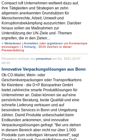
Compact ruft Unternehmen weltweit dazu auf,
ihre Tätigkeiten und Strategien an zehn
allgemein anerkannten Grundsätzen für
Menschenrechte, Arbeit, Umwelt und
Korruptionsbekämpfung auszurichten. Darüber
hinaus sollen sie Maßnahmen zur
Unterstützung der UN-Ziele und -Themen
ergreifen, die in den Zielen...
»
Weiterlesen
|
Anmelden
oder
registrieren
um Kommentare
einzutragen |
1 Anhang
- 3016 Zeichen in dieser
Pressemeldung
Pressetext verfasst von
prmaximus
am Do, 2021-10-07
09:55.
Innovative Verpackungslösungen aus Bonn
Ob CD-Mailer, Wein- oder
Geschenkverpackungen oder Transportkartons
für Kleintiere - die D+P Büropartner GmbH
bietet zahlreiche smarte Produktlösungen für
Unternehmer an. Dabei können sie auf eine
persönliche Beratung, beste Qualität und eine
schnelle Lieferung vertrauen und auf
besondere Services in Bonn und Umgebung
zählen. Damit Produkte unbeschadet beim
Endkunden ankommen, sind innovative
Verpackungslösungen gefragt. "Bei uns stehen
in diesem Bereich aber nicht nur über 1.000
Produkte zum sofortigen Versand bereit", sagt
Christian Eckhardt, Geschäftsführer der D+P