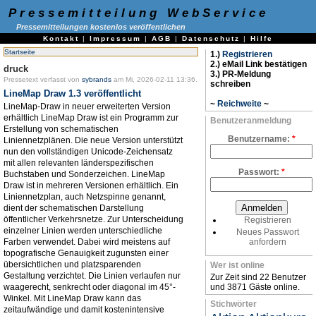
Pressemitteilung WebService
Pressemitteilungen kostenlos veröffentlichen
Kontakt
|
Impressum
|
AGB
|
Datenschutz
|
Hilfe
Startseite
1.)
Registrieren
2.) eMail Link bestätigen
druck
3.) PR-Meldung
Pressetext verfasst von
sybrands
am Mi, 2026-02-11 13:36.
schreiben
LineMap Draw 1.3 veröffentlicht
~
Reichweite
~
LineMap-Draw in neuer erweiterten Version
erhältlich LineMap Draw ist ein Programm zur
Benutzeranmeldung
Erstellung von schematischen
Benutzername:
*
Liniennetzplänen. Die neue Version unterstützt
nun den vollständigen Unicode-Zeichensatz
mit allen relevanten länderspezifischen
Passwort:
*
Buchstaben und Sonderzeichen. LineMap
Draw ist in mehreren Versionen erhältlich. Ein
Liniennetzplan, auch Netzspinne genannt,
dient der schematischen Darstellung
öffentlicher Verkehrsnetze. Zur Unterscheidung
Registrieren
einzelner Linien werden unterschiedliche
Neues Passwort
Farben verwendet. Dabei wird meistens auf
anfordern
topografische Genauigkeit zugunsten einer
übersichtlichen und platzsparenden
Wer ist online
Gestaltung verzichtet. Die Linien verlaufen nur
Zur Zeit sind 22 Benutzer
waagerecht, senkrecht oder diagonal im 45°-
und 3871 Gäste online.
Winkel. Mit LineMap Draw kann das
Stichwörter
zeitaufwändige und damit kostenintensive