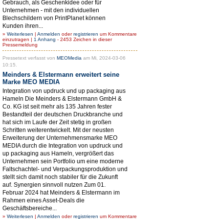
Gebrauch, als Geschenkidee oder für
Unternehmen - mit den individuellen
Blechschildern von PrintPlanet können
Kunden ihren...
»
Weiterlesen
|
Anmelden
oder
registrieren
um Kommentare
einzutragen |
1 Anhang
- 2453 Zeichen in dieser
Pressemeldung
Pressetext verfasst von
MEOMedia
am Mi, 2024-03-06
10:15.
Meinders & Elstermann erweitert seine
Marke MEO MEDIA
Integration von updruck und up packaging aus
Hameln Die Meinders & Elstermann GmbH &
Co. KG ist seit mehr als 135 Jahren fester
Bestandteil der deutschen Druckbranche und
hat sich im Laufe der Zeit stetig in großen
Schritten weiterentwickelt. Mit der neusten
Erweiterung der Unternehmensmarke MEO
MEDIA durch die Integration von updruck und
up packaging aus Hameln, vergrößert das
Unternehmen sein Portfolio um eine moderne
Faltschachtel- und Verpackungsproduktion und
stellt sich damit noch stabiler für die Zukunft
auf. Synergien sinnvoll nutzen Zum 01.
Februar 2024 hat Meinders & Elstermann im
Rahmen eines Asset-Deals die
Geschäftsbereiche...
»
Weiterlesen
|
Anmelden
oder
registrieren
um Kommentare