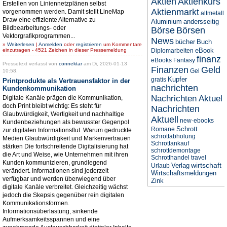
Aktien
Aktienkurs
Erstellen von Liniennetzplänen selbst
Aktienmarkt
vorgenommen werden. Damit stellt LineMap
altmetall
Draw eine effiziente Alternative zu
Aluminium
andersseitig
Bildbearbeitungs- oder
Börse
Börsen
Vektorgrafikprogrammen...
News
bücher
Buch
»
Weiterlesen
|
Anmelden
oder
registrieren
um Kommentare
eBook
einzutragen - 4521 Zeichen in dieser Pressemeldung
Diplomarbeiten
finanz
eBooks
Fantasy
Pressetext verfasst von
connektar
am Di, 2026-01-13
Finanzen
Geld
Gel
10:58.
Kupfer
gratis
Printprodukte als Vertrauensfaktor in der
nachrichten
Kundenkommunikation
Nachrichten Aktuel
Digitale Kanäle prägen die Kommunikation,
doch Print bleibt wichtig: Es steht für
Nachrichten
Glaubwürdigkeit, Wertigkeit und nachhaltige
Aktuell
new-ebooks
Kundenbeziehungen als bewusster Gegenpol
Schrott
Romane
zur digitalen Informationsflut. Warum gedruckte
schrottabholung
Medien Glaubwürdigkeit und Markenvertrauen
Schrottankauf
stärken Die fortschreitende Digitalisierung hat
schrottdemontage
die Art und Weise, wie Unternehmen mit ihren
Schrotthandel
travel
Kunden kommunizieren, grundlegend
wirtschaft
Verlag
Urlaub
verändert. Informationen sind jederzeit
Wirtschaftsmeldungen
verfügbar und werden überwiegend über
Zink
digitale Kanäle verbreitet. Gleichzeitig wächst
jedoch die Skepsis gegenüber rein digitalen
Kommunikationsformen.
Informationsüberlastung, sinkende
Aufmerksamkeitsspannen und eine