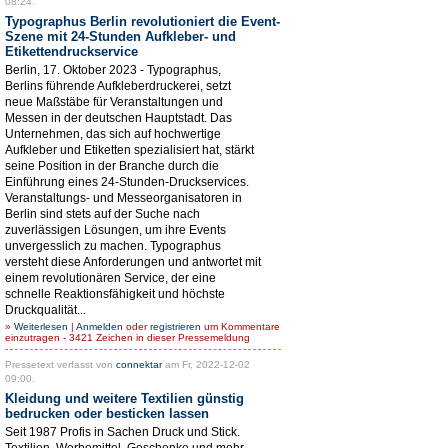
08:24.
Typographus Berlin revolutioniert die Event-
Szene mit 24-Stunden Aufkleber- und
Etikettendruckservice
Berlin, 17. Oktober 2023 - Typographus,
Berlins führende Aufkleberdruckerei, setzt
neue Maßstäbe für Veranstaltungen und
Messen in der deutschen Hauptstadt. Das
Unternehmen, das sich auf hochwertige
Aufkleber und Etiketten spezialisiert hat, stärkt
seine Position in der Branche durch die
Einführung eines 24-Stunden-Druckservices.
Veranstaltungs- und Messeorganisatoren in
Berlin sind stets auf der Suche nach
zuverlässigen Lösungen, um ihre Events
unvergesslich zu machen. Typographus
versteht diese Anforderungen und antwortet mit
einem revolutionären Service, der eine
schnelle Reaktionsfähigkeit und höchste
Druckqualität...
»
Weiterlesen
|
Anmelden
oder
registrieren
um Kommentare
einzutragen - 3421 Zeichen in dieser Pressemeldung
Pressetext verfasst von
connektar
am Fr, 2022-12-02
09:00.
Kleidung und weitere Textilien günstig
bedrucken oder besticken lassen
Seit 1987 Profis in Sachen Druck und Stick.
Textilien, Werbemittel, Geschenke und mehr