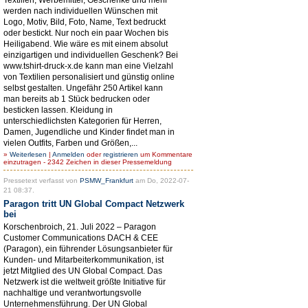
werden nach individuellen Wünschen mit
Logo, Motiv, Bild, Foto, Name, Text bedruckt
oder bestickt. Nur noch ein paar Wochen bis
Heiligabend. Wie wäre es mit einem absolut
einzigartigen und individuellen Geschenk? Bei
www.tshirt-druck-x.de kann man eine Vielzahl
von Textilien personalisiert und günstig online
selbst gestalten. Ungefähr 250 Artikel kann
man bereits ab 1 Stück bedrucken oder
besticken lassen. Kleidung in
unterschiedlichsten Kategorien für Herren,
Damen, Jugendliche und Kinder findet man in
vielen Outfits, Farben und Größen,...
»
Weiterlesen
|
Anmelden
oder
registrieren
um Kommentare
einzutragen - 2342 Zeichen in dieser Pressemeldung
Pressetext verfasst von
PSMW_Frankfurt
am Do, 2022-07-
21 08:37.
Paragon tritt UN Global Compact Netzwerk
bei
Korschenbroich, 21. Juli 2022 – Paragon
Customer Communications DACH & CEE
(Paragon), ein führender Lösungsanbieter für
Kunden- und Mitarbeiterkommunikation, ist
jetzt Mitglied des UN Global Compact. Das
Netzwerk ist die weltweit größte Initiative für
nachhaltige und verantwortungsvolle
Unternehmensführung. Der UN Global