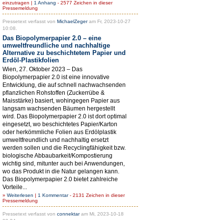
einzutragen |
1 Anhang
- 2577 Zeichen in dieser
Pressemeldung
Pressetext verfasst von
MichaelZeger
am Fr, 2023-10-27
10:08.
Das Biopolymerpapier 2.0 – eine
umweltfreundliche und nachhaltige
Alternative zu beschichtetem Papier und
Erdöl-Plastikfolien
Wien, 27. Oktober 2023 – Das
Biopolymerpapier 2.0 ist eine innovative
Entwicklung, die auf schnell nachwachsenden
pflanzlichen Rohstoffen (Zuckerrübe &
Maisstärke) basiert, wohingegen Papier aus
langsam wachsenden Bäumen hergestellt
wird. Das Biopolymerpapier 2.0 ist dort optimal
eingesetzt, wo beschichtetes Papier/Karton
oder herkömmliche Folien aus Erdölplastik
umweltfreundlich und nachhaltig ersetzt
werden sollen und die Recyclingfähigkeit bzw.
biologische Abbaubarkeit/Kompostierung
wichtig sind, mitunter auch bei Anwendungen,
wo das Produkt in die Natur gelangen kann.
Das Biopolymerpapier 2.0 bietet zahlreiche
Vorteile...
»
Weiterlesen
|
1 Kommentar
- 2131 Zeichen in dieser
Pressemeldung
Pressetext verfasst von
connektar
am Mi, 2023-10-18