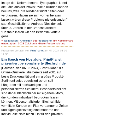
Image des Unternehmens. Typographus kennt
die Fälle aus der Praxis: "Viele Kunden landen
bei uns, weil ihre Aufkleber nicht halten oder
verblassen. Hätten sie sich vorher beraten
lassen, wären diese Probleme nie entstanden",
sagt Geschäftsführer Andreas Nies der seit
über 20 Jahren in der Branche arbeitet.
"Deshalb klären wir den Bedarf im Vorfeld
genau...
»
Weiterlesen
|
Anmelden
oder
registrieren
um Kommentare
einzutragen - 3028 Zeichen in dieser Pressemeldung
Pressetext verfasst von
PrintPlanet
am Mi, 2024-03-06
12:38.
Ein Hauch von Nostalgie: PrintPlanet
präsentiert personalisierte Blechschilder
[Garbsen, den 06.03.2024] - PrintPlanet, die
Online-Druckerei, die bereits seit 2001 auf
beste Druckqualität und ein großes Produkt-
Sortiment setzt, begeistert schon seit
Längerem mit hochwertigen und
personalisierten Schildern. Besonders beliebt
sind dabei Blechschilder mit eigenem Motiv,
die Kunden individuell bedrucken lassen
können. Mit personalisierten Blechschildern
vermitteln Kunden ein Flair vergangener Zeiten
und fügen gleichzeitig eine moderne und
individuelle Note hinzu. Ob für den privaten