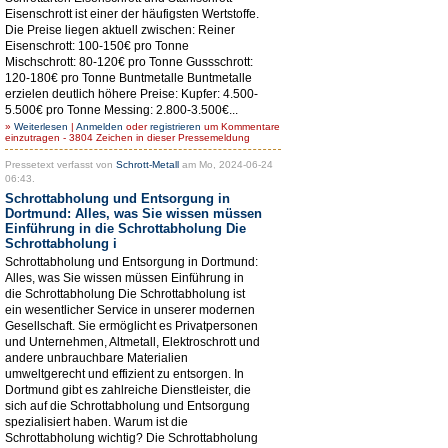
Eisenschrott ist einer der häufigsten Wertstoffe.
Die Preise liegen aktuell zwischen: Reiner
Eisenschrott: 100-150€ pro Tonne
Mischschrott: 80-120€ pro Tonne Gussschrott:
120-180€ pro Tonne Buntmetalle Buntmetalle
erzielen deutlich höhere Preise: Kupfer: 4.500-
5.500€ pro Tonne Messing: 2.800-3.500€...
»
Weiterlesen
|
Anmelden
oder
registrieren
um Kommentare
einzutragen - 3804 Zeichen in dieser Pressemeldung
Pressetext verfasst von
Schrott-Metall
am Mo, 2024-06-24
06:43.
Schrottabholung und Entsorgung in
Dortmund: Alles, was Sie wissen müssen
Einführung in die Schrottabholung Die
Schrottabholung i
Schrottabholung und Entsorgung in Dortmund:
Alles, was Sie wissen müssen Einführung in
die Schrottabholung Die Schrottabholung ist
ein wesentlicher Service in unserer modernen
Gesellschaft. Sie ermöglicht es Privatpersonen
und Unternehmen, Altmetall, Elektroschrott und
andere unbrauchbare Materialien
umweltgerecht und effizient zu entsorgen. In
Dortmund gibt es zahlreiche Dienstleister, die
sich auf die Schrottabholung und Entsorgung
spezialisiert haben. Warum ist die
Schrottabholung wichtig? Die Schrottabholung