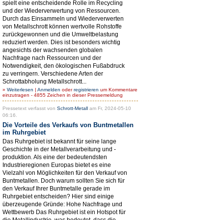
spielt eine entscheidende Rolle im Recycling
und der Wiederverwertung von Ressourcen.
Durch das Einsammeln und Wiederverwerten
von Metallschrott können wertvolle Rohstoffe
zurückgewonnen und die Umweltbelastung
reduziert werden. Dies ist besonders wichtig
angesichts der wachsenden globalen
Nachfrage nach Ressourcen und der
Notwendigkeit, den ökologischen Fußabdruck
zu verringern. Verschiedene Arten der
Schrottabholung Metallschrott...
»
Weiterlesen
|
Anmelden
oder
registrieren
um Kommentare
einzutragen - 4855 Zeichen in dieser Pressemeldung
Pressetext verfasst von
Schrott-Metall
am Fr, 2024-05-10
06:16.
Die Vorteile des Verkaufs von Buntmetallen
im Ruhrgebiet
Das Ruhrgebiet ist bekannt für seine lange
Geschichte in der Metallverarbeitung und -
produktion. Als eine der bedeutendsten
Industrieregionen Europas bietet es eine
Vielzahl von Möglichkeiten für den Verkauf von
Buntmetallen. Doch warum sollten Sie sich für
den Verkauf Ihrer Buntmetalle gerade im
Ruhrgebiet entscheiden? Hier sind einige
überzeugende Gründe: Hohe Nachfrage und
Wettbewerb Das Ruhrgebiet ist ein Hotspot für
die Metallindustrie, was bedeutet, dass die