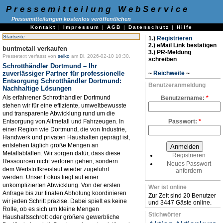
Pressemitteilung WebService
Pressemitteilungen kostenlos veröffentlichen
Kontakt
|
Impressum
|
AGB
|
Datenschutz
|
Hilfe
Startseite
1.)
Registrieren
2.) eMail Link bestätigen
buntmetall verkaufen
3.) PR-Meldung
Pressetext verfasst von
seiko
am Di, 2026-02-10 10:30.
schreiben
Schrotthändler Dortmund – Ihr
zuverlässiger Partner für professionelle
~
Reichweite
~
Entsorgung Schrotthändler Dortmund:
Benutzeranmeldung
Nachhaltige Lösungen
Als erfahrener Schrotthändler Dortmund
Benutzername:
*
stehen wir für eine effiziente, umweltbewusste
und transparente Abwicklung rund um die
Entsorgung von Altmetall und Fahrzeugen. In
Passwort:
*
einer Region wie Dortmund, die von Industrie,
Handwerk und privaten Haushalten geprägt ist,
entstehen täglich große Mengen an
Metallabfällen. Wir sorgen dafür, dass diese
Registrieren
Ressourcen nicht verloren gehen, sondern
Neues Passwort
dem Wertstoffkreislauf wieder zugeführt
anfordern
werden. Unser Fokus liegt auf einer
unkomplizierten Abwicklung. Von der ersten
Wer ist online
Anfrage bis zur finalen Abholung koordinieren
Zur Zeit sind 20 Benutzer
wir jeden Schritt präzise. Dabei spielt es keine
und 3447 Gäste online.
Rolle, ob es sich um kleine Mengen
Stichwörter
Haushaltsschrott oder größere gewerbliche