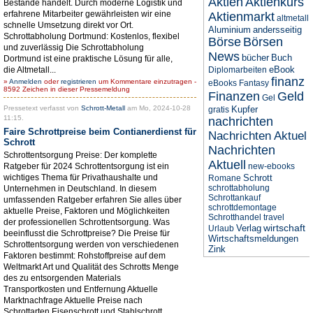
Aktien
Aktienkurs
Bestände handelt. Durch moderne Logistik und
erfahrene Mitarbeiter gewährleisten wir eine
Aktienmarkt
altmetall
schnelle Umsetzung direkt vor Ort.
Aluminium
andersseitig
Schrottabholung Dortmund: Kostenlos, flexibel
Börse
Börsen
und zuverlässig Die Schrottabholung
News
bücher
Buch
Dortmund ist eine praktische Lösung für alle,
eBook
die Altmetall...
Diplomarbeiten
finanz
»
Anmelden
oder
registrieren
um Kommentare einzutragen -
eBooks
Fantasy
8592 Zeichen in dieser Pressemeldung
Finanzen
Geld
Gel
Pressetext verfasst von
Schrott-Metall
am Mo, 2024-10-28
Kupfer
gratis
11:15.
nachrichten
Faire Schrottpreise beim Contianerdienst für
Nachrichten Aktuel
Schrott
Nachrichten
Schrottentsorgung Preise: Der komplette
Aktuell
Ratgeber für 2024 Schrottentsorgung ist ein
new-ebooks
wichtiges Thema für Privathaushalte und
Schrott
Romane
schrottabholung
Unternehmen in Deutschland. In diesem
Schrottankauf
umfassenden Ratgeber erfahren Sie alles über
schrottdemontage
aktuelle Preise, Faktoren und Möglichkeiten
Schrotthandel
travel
der professionellen Schrottentsorgung. Was
wirtschaft
Verlag
Urlaub
beeinflusst die Schrottpreise? Die Preise für
Wirtschaftsmeldungen
Schrottentsorgung werden von verschiedenen
Zink
Faktoren bestimmt: Rohstoffpreise auf dem
Weltmarkt Art und Qualität des Schrotts Menge
des zu entsorgenden Materials
Transportkosten und Entfernung Aktuelle
Marktnachfrage Aktuelle Preise nach
Schrottarten Eisenschrott und Stahlschrott