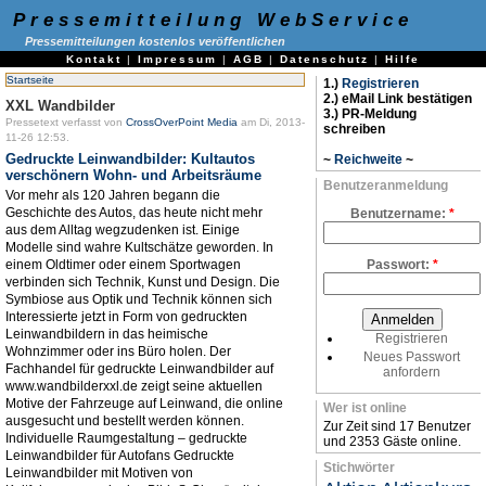
Pressemitteilung WebService
Pressemitteilungen kostenlos veröffentlichen
Kontakt
|
Impressum
|
AGB
|
Datenschutz
|
Hilfe
Startseite
1.)
Registrieren
2.) eMail Link bestätigen
XXL Wandbilder
3.) PR-Meldung
Pressetext verfasst von
CrossOverPoint Media
am Di, 2013-
schreiben
11-26 12:53.
Gedruckte Leinwandbilder: Kultautos
~
Reichweite
~
verschönern Wohn- und Arbeitsräume
Benutzeranmeldung
Vor mehr als 120 Jahren begann die
Geschichte des Autos, das heute nicht mehr
Benutzername:
*
aus dem Alltag wegzudenken ist. Einige
Modelle sind wahre Kultschätze geworden. In
einem Oldtimer oder einem Sportwagen
Passwort:
*
verbinden sich Technik, Kunst und Design. Die
Symbiose aus Optik und Technik können sich
Interessierte jetzt in Form von gedruckten
Leinwandbildern in das heimische
Registrieren
Wohnzimmer oder ins Büro holen. Der
Neues Passwort
Fachhandel für gedruckte Leinwandbilder auf
anfordern
www.wandbilderxxl.de zeigt seine aktuellen
Motive der Fahrzeuge auf Leinwand, die online
Wer ist online
ausgesucht und bestellt werden können.
Zur Zeit sind 17 Benutzer
Individuelle Raumgestaltung – gedruckte
und 2353 Gäste online.
Leinwandbilder für Autofans Gedruckte
Stichwörter
Leinwandbilder mit Motiven von