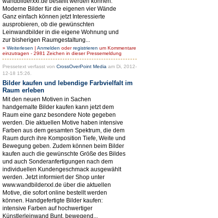
wandbilderxxl.de bestellt werden können.
Moderne Bilder für die eigenen vier Wände
Ganz einfach können jetzt Interessierte
ausprobieren, ob die gewünschten
Leinwandbilder in die eigene Wohnung und
zur bisherigen Raumgestaltung...
»
Weiterlesen
|
Anmelden
oder
registrieren
um Kommentare
einzutragen - 2981 Zeichen in dieser Pressemeldung
Pressetext verfasst von
CrossOverPoint Media
am Di, 2012-
12-18 15:26.
Bilder kaufen und lebendige Farbvielfalt im
Raum erleben
Mit den neuen Motiven in Sachen
handgemalte Bilder kaufen kann jetzt dem
Raum eine ganz besondere Note gegeben
werden. Die aktuellen Motive haben intensive
Farben aus dem gesamten Spektrum, die dem
Raum durch ihre Komposition Tiefe, Weite und
Bewegung geben. Zudem können beim Bilder
kaufen auch die gewünschte Größe des Bildes
und auch Sonderanfertigungen nach dem
individuellen Kundengeschmack ausgewählt
werden. Jetzt informiert der Shop unter
www.wandbilderxxl.de über die aktuellen
Motive, die sofort online bestellt werden
können. Handgefertigte Bilder kaufen:
intensive Farben auf hochwertiger
Künstlerleinwand Bunt, bewegend...