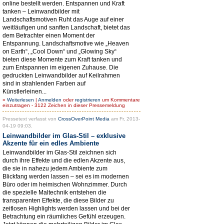
online bestellt werden. Entspannen und Kraft
tanken – Leinwandbilder mit
Landschaftsmotiven Ruht das Auge auf einer
weitläufigen und sanften Landschaft, bietet das
dem Betrachter einen Moment der
Entspannung. Landschaftsmotive wie „Heaven
on Earth“, „Cool Down“ und „Glowing Sky“
bieten diese Momente zum Kraft tanken und
zum Entspannen im eigenen Zuhause. Die
gedruckten Leinwandbilder auf Keilrahmen
sind in strahlenden Farben auf
Künstlerleinen...
»
Weiterlesen
|
Anmelden
oder
registrieren
um Kommentare
einzutragen - 3122 Zeichen in dieser Pressemeldung
Pressetext verfasst von
CrossOverPoint Media
am Fr, 2013-
04-19 09:03.
Leinwandbilder im Glas-Stil – exklusive
Akzente für ein edles Ambiente
Leinwandbilder im Glas-Stil zeichnen sich
durch ihre Effekte und die edlen Akzente aus,
die sie in nahezu jedem Ambiente zum
Blickfang werden lassen – sei es im modernen
Büro oder im heimischen Wohnzimmer. Durch
die spezielle Maltechnik entstehen die
transparenten Effekte, die diese Bilder zu
zeitlosen Highlights werden lassen und bei der
Betrachtung ein räumliches Gefühl erzeugen.