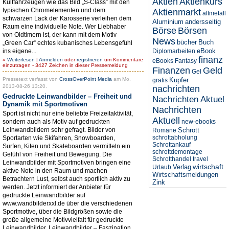
Aktien
Aktienkurs
Kultfahrzeugen wie das Bild „S-Class“ mit den
typischen Chromelementen und dem
Aktienmarkt
altmetall
schwarzen Lack der Karosserie verleihen dem
Aluminium
andersseitig
Raum eine individuelle Note. Wer Liebhaber
Börse
Börsen
von Oldtimern ist, der kann mit dem Motiv
News
bücher
Buch
„Green Car“ echtes kubanisches Lebensgefühl
eBook
ins eigene...
Diplomarbeiten
finanz
»
Weiterlesen
|
Anmelden
oder
registrieren
um Kommentare
eBooks
Fantasy
einzutragen - 3427 Zeichen in dieser Pressemeldung
Finanzen
Geld
Gel
Pressetext verfasst von
CrossOverPoint Media
am Mo,
Kupfer
gratis
2013-08-26 13:20.
nachrichten
Gedruckte Leinwandbilder – Freiheit und
Nachrichten Aktuel
Dynamik mit Sportmotiven
Nachrichten
Sport ist nicht nur eine beliebte Freizeitaktivität,
Aktuell
sondern auch als Motiv auf gedruckten
new-ebooks
Leinwandbildern sehr gefragt. Bilder von
Schrott
Romane
schrottabholung
Sportarten wie Skifahren, Snowboarden,
Schrottankauf
Surfen, Kiten und Skateboarden vermitteln ein
schrottdemontage
Gefühl von Freiheit und Bewegung. Die
Schrotthandel
travel
Leinwandbilder mit Sportmotiven bringen eine
wirtschaft
Verlag
Urlaub
aktive Note in den Raum und machen
Wirtschaftsmeldungen
Betrachtern Lust, selbst auch sportlich aktiv zu
Zink
werden. Jetzt informiert der Anbieter für
gedruckte Leinwandbilder auf
www.wandbilderxxl.de über die verschiedenen
Sportmotive, über die Bildgrößen sowie die
große allgemeine Motivvielfalt für gedruckte
Leinwandbilder. Leinwandbilder – Faszination