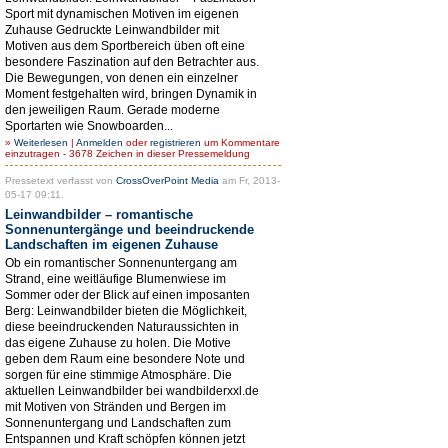
Sport mit dynamischen Motiven im eigenen
Zuhause Gedruckte Leinwandbilder mit
Motiven aus dem Sportbereich üben oft eine
besondere Faszination auf den Betrachter aus.
Die Bewegungen, von denen ein einzelner
Moment festgehalten wird, bringen Dynamik in
den jeweiligen Raum. Gerade moderne
Sportarten wie Snowboarden...
»
Weiterlesen
|
Anmelden
oder
registrieren
um Kommentare
einzutragen - 3678 Zeichen in dieser Pressemeldung
Pressetext verfasst von
CrossOverPoint Media
am Fr, 2013-
05-17 09:11.
Leinwandbilder – romantische
Sonnenuntergänge und beeindruckende
Landschaften im eigenen Zuhause
Ob ein romantischer Sonnenuntergang am
Strand, eine weitläufige Blumenwiese im
Sommer oder der Blick auf einen imposanten
Berg: Leinwandbilder bieten die Möglichkeit,
diese beeindruckenden Naturaussichten in
das eigene Zuhause zu holen. Die Motive
geben dem Raum eine besondere Note und
sorgen für eine stimmige Atmosphäre. Die
aktuellen Leinwandbilder bei wandbilderxxl.de
mit Motiven von Stränden und Bergen im
Sonnenuntergang und Landschaften zum
Entspannen und Kraft schöpfen können jetzt