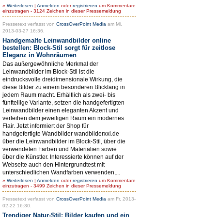
»
Weiterlesen
|
Anmelden
oder
registrieren
um Kommentare
einzutragen - 3124 Zeichen in dieser Pressemeldung
Pressetext verfasst von
CrossOverPoint Media
am Mi,
2013-03-27 16:36.
Handgemalte Leinwandbilder online
bestellen: Block-Stil sorgt für zeitlose
Eleganz in Wohnräumen
Das außergewöhnliche Merkmal der
Leinwandbilder im Block-Stil ist die
eindrucksvolle dreidimensionale Wirkung, die
diese Bilder zu einem besonderen Blickfang in
jedem Raum macht. Erhältlich als zwei- bis
fünfteilige Variante, setzen die handgefertigten
Leinwandbilder einen eleganten Akzent und
verleihen dem jeweiligen Raum ein modernes
Flair. Jetzt informiert der Shop für
handgefertigte Wandbilder wandbilderxxl.de
über die Leinwandbilder im Block-Stil, über die
verwendeten Farben und Materialien sowie
über die Künstler. Interessierte können auf der
Webseite auch den Hintergrundtest mit
unterschiedlichen Wandfarben verwenden,...
»
Weiterlesen
|
Anmelden
oder
registrieren
um Kommentare
einzutragen - 3499 Zeichen in dieser Pressemeldung
Pressetext verfasst von
CrossOverPoint Media
am Fr, 2013-
02-22 16:30.
Trendiger Natur-Stil: Bilder kaufen und ein