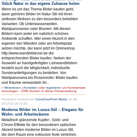
Stück Natur in das eigene Zuhause holen
Wenn es um das Thema Bilder kaufen geht,
dann gehören Bilder im Natur-Stil mit ihren
zeitlosen Motiven zu den besonders beliebten
Varianten. Ob Unterwasserwelten,
Waldpanoramen oder Blumen: Mit diesen
Bildern kann jeder ein natürlich schönes
Ambiente schaffen. Wer einen Akzent in den
eigenen vier Wänden oder am Arbeitsplatz
setzen möchte, der kann jetzt im Onlineshop
http://www.wandbilderxxl.de die
entsprechenden Bilder kaufen. Neben der
Auswahl an handgefertigten Leinwandbildern
besteht auch die Möglichkeit, individuelle
Sonderanfertigungen zu bestellen. Von
Waldpanorama bis Rosenmotiv: Bilder kaufen
und Räume verwandeln Im...
»
Weiterlesen
|
Anmelden
oder
registrieren
um Kommentare
einzutragen - 3399 Zeichen in dieser Pressemeldung
Pressetext verfasst von
CrossOverPoint Media
am Mo,
2013-02-18 14:28.
Moderne Bilder im Luxus-Stil – Eleganz für
Wohn- und Arbeitsräume
Metallisch glänzende Kupfer-, Gold- und
Chrom-Effekte für den besonderen optischen
Akzent bieten moderne Bilder im Luxus-Stil,
die dem Raum eine exklusive Note verleihen.