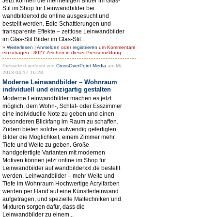
Jetzt können die mehrteiligen Bilder im Glas-
Stil im Shop für Leinwandbilder bei
wandbilderxxl.de online ausgesucht und
bestellt werden. Edle Schattierungen und
transparente Effekte – zeitlose Leinwandbilder
im Glas-Stil Bilder im Glas-Stil...
»
Weiterlesen
|
Anmelden
oder
registrieren
um Kommentare
einzutragen - 3027 Zeichen in dieser Pressemeldung
Pressetext verfasst von
CrossOverPoint Media
am Mi,
2013-04-17 16:28.
Moderne Leinwandbilder – Wohnraum
individuell und einzigartig gestalten
Moderne Leinwandbilder machen es jetzt
möglich, dem Wohn-, Schlaf- oder Esszimmer
eine individuelle Note zu geben und einen
besonderen Blickfang im Raum zu schaffen.
Zudem bieten solche aufwendig gefertigten
Bilder die Möglichkeit, einem Zimmer mehr
Tiefe und Weite zu geben. Große
handgefertigte Varianten mit modernen
Motiven können jetzt online im Shop für
Leinwandbilder auf wandbilderxxl.de bestellt
werden. Leinwandbilder – mehr Weite und
Tiefe im Wohnraum Hochwertige Acrylfarben
werden per Hand auf eine Künstlerleinwand
aufgetragen, und spezielle Maltechniken und
Mixturen sorgen dafür, dass die
Leinwandbilder zu einem...