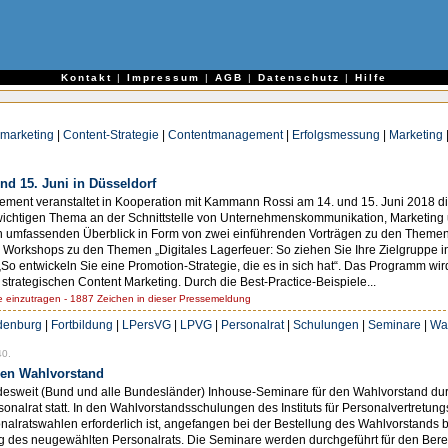
e
Kontakt
|
Impressum
|
AGB
|
Datenschutz
|
Hilfe
 marketing
|
Content-Strategie
|
Contentmanagement
|
Erfolgsmessung
|
Marketing
nd 15. Juni in Düsseldorf
ent veranstaltet in Kooperation mit Kammann Rossi am 14. und 15. Juni 2018 die
 wichtigen Thema an der Schnittstelle von Unternehmenskommunikation, Marketing 
n umfassenden Überblick in Form von zwei einführenden Vorträgen zu den Themen „
 Workshops zu den Themen „Digitales Lagerfeuer: So ziehen Sie Ihre Zielgruppe in 
 „So entwickeln Sie eine Promotion-Strategie, die es in sich hat“. Das Programm wir
 strategischen Content Marketing. Durch die Best-Practice-Beispiele...
einzutragen - 1887 Zeichen in dieser Pressemeldung
denburg
|
Fortbildung
|
LPersVG
|
LPVG
|
Personalrat
|
Schulungen
|
Seminare
|
Wa
40.
den Wahlvorstand
 bundesweit (Bund und alle Bundesländer) Inhouse-Seminare für den Wahlvorstand 
nalrat statt. In den Wahlvorstandsschulungen des Instituts für Personalvertretung
alratswahlen erforderlich ist, angefangen bei der Bestellung des Wahlvorstands 
ng des neugewählten Personalrats. Die Seminare werden durchgeführt für den B