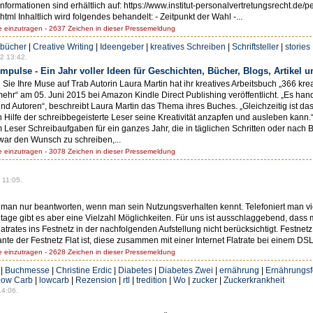
formationen sind erhältlich auf: https://www.institut-personalvertretungsrecht.de/
l Inhaltlich wird folgendes behandelt: - Zeitpunkt der Wahl -...
einzutragen - 2637 Zeichen in dieser Pressemeldung
bücher
|
Creative Writing
|
Ideengeber
|
kreatives Schreiben
|
Schriftsteller
|
stories
2 13:42.
pulse - Ein Jahr voller Ideen für Geschichten, Bücher, Blogs, Artikel 
Sie Ihre Muse auf Trab Autorin Laura Martin hat ihr kreatives Arbeitsbuch „366 krea
 mehr“ am 05. Juni 2015 bei Amazon Kindle Direct Publishing veröffentlicht. „Es ha
 und Autoren“, beschreibt Laura Martin das Thema ihres Buches. „Gleichzeitig ist da
Hilfe der schreibbegeisterte Leser seine Kreativität anzapfen und ausleben kann.“
 Leser Schreibaufgaben für ein ganzes Jahr, die in täglichen Schritten oder nach 
war den Wunsch zu schreiben,...
einzutragen - 3078 Zeichen in dieser Pressemeldung
 11:05.
n man nur beantworten, wenn man sein Nutzungsverhalten kennt. Telefoniert man v
tage gibt es aber eine Vielzahl Möglichkeiten. Für uns ist ausschlaggebend, das
atrates ins Festnetz in der nachfolgenden Aufstellung nicht berücksichtigt. Festn
iante der Festnetz Flat ist, diese zusammen mit einer Internet Flatrate bei einem DSL
einzutragen - 2628 Zeichen in dieser Pressemeldung
|
Buchmesse
|
Christine Erdic
|
Diabetes
|
Diabetes Zwei
|
ernährung
|
Ernährungsf
Low Carb
|
lowcarb
|
Rezension
|
rtl
|
tredition
|
Wo
|
zucker
|
Zuckerkrankheit
14:06.