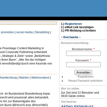
1.)
Registrieren
2.) eMail Link bestätigen
3.) PR-Meldung schreiben
|
promotion
|
social media
|
Storytelling
|
~
Reichweite
~
Benutzeranmeldung
 Praxistage Content Marketing in
Benutzername:
*
und Corporate Publishing entwickelt.
Strategie & Ziele“ sowie „Bedürfnisse
Ihren Bann“, „Wie Sie die richtigen
Passwort:
*
d vervollständigt durch eine Keynote von
Registrieren
hlanfechtung
|
Wahlen
|
Wahlvorstand
|
Neues Passwort anfordern
Wer ist online
Zur Zeit sind 22 Benutzer und
durch. Im Bundesland Brandenburg bspw.
3630 Gäste online.
srecht wird praxisnah alles behandelt,
bis hin zur Bekanntgabe des
Stichwörter
ereich Bund (BPersVG bzw. BPersVWO)
Aktien
Aktienkurs