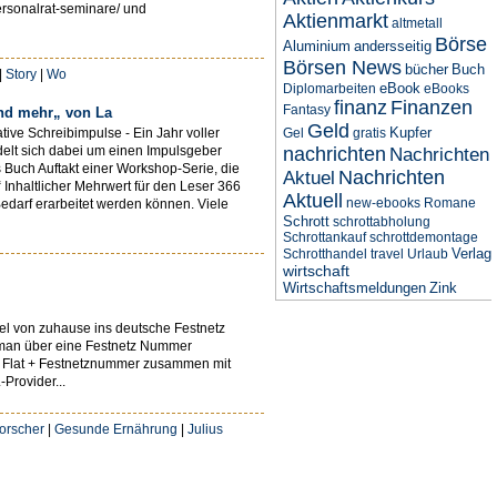
personalrat-seminare/ und
Aktienmarkt
altmetall
Börse
Aluminium
andersseitig
Börsen News
bücher
Buch
|
Story
|
Wo
eBook
Diplomarbeiten
eBooks
finanz
Finanzen
Fantasy
und mehr„ von La
Geld
Kupfer
tive Schreibimpulse - Ein Jahr voller
Gel
gratis
ndelt sich dabei um einen Impulsgeber
nachrichten
Nachrichten
s Buch Auftakt einer Workshop-Serie, die
Nachrichten
Aktuel
 Inhaltlicher Mehrwert für den Leser 366
Aktuell
new-ebooks
Romane
Bedarf erarbeitet werden können. Viele
Schrott
schrottabholung
Schrottankauf
schrottdemontage
Verlag
Schrotthandel
travel
Urlaub
wirtschaft
Wirtschaftsmeldungen
Zink
iel von zuhause ins deutsche Festnetz
s man über eine Festnetz Nummer
etz Flat + Festnetznummer zusammen mit
-Provider...
orscher
|
Gesunde Ernährung
|
Julius