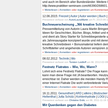
und auch im Bereich aller Bundesländer. Weitere In
http://www.praktiker-seminare.com/46390/268601.htm
»
Weiterlesen
|
Anmelden
oder
registrieren
um Kommentare 
12.06.2015:
Freizeit
|
Autor
|
Autor werden
|
Buch
|
Pressetext verfasst von
AutorLauraMartin
am Fr, 2015-06-1
Buchneuerscheinung „366 kreative Schreibim
Pressemitteilung von Autorin Laura Martin Bringen 
Ideen für Geschichten, Bücher, Blogs, Artikel und
und dient als Story Starter für Schreibbegeisterte
als Jahresausgabe konzipiert wurde und mit deren 
kreative Schreibideen + Bonusmaterial liefern dem
Schriftsteller und angehende Autoren verspüren z
»
Weiterlesen
|
Anmelden
oder
registrieren
um Kommentare 
08.02.2012:
Technik
|
Wo
Pressetext verfasst von
Torsten Leidloff
am Mi, 2012-02-08
Festnetz Flatrates – Wie, Wo, Wann?
Lohnt sich eine Festnetz Flatrate? Die Frage kan
kann man diese Frage mit JA beantworten. Heutzu
erreichbar ist. Daher werden die meisten Handy Fl
einer Internet Flatrate Die wohl verbreiteteste Var
»
Weiterlesen
|
Anmelden
oder
registrieren
um Kommentare 
16.11.2011:
Gesundheit
|
ARD
|
atkins
|
Blutzucker
Hellenthal
|
Jutta Schütz
|
Kohlenhydrate
|
LOGI
|
Pressetext verfasst von
Christine Erdic
am Mi, 2011-11-16 
Mit Querdenken gegen den Diabetes