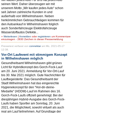
seinen Wert. Daher überzeugen wir mit
unserem Motto „Wir kaufen jedes Auto“ schon
seit Jahren zahlreiche Kunden in und
außerhalb von Wilhelmshaven. Neben
herkömmlichen Gebrauchtwägen kommen für
den Autoankauf in Wilhelmshaven folglich
auch Sonderfahrzeuge Elektrofahrzeuge
Wasserstoffautos Defekte...
»
Weiterlesen
|
Anmelden
oder
registrieren
um Kommentare
einzutragen - 2830 Zeichen in dieser Pressemeldung
Pressetext verfasst von
connektar
am Mo, 2021-05-17
12:38.
Vor-Ort Laufevent mit stimmigem Konzept
in Wilhelmshaven möglich
Gesundheitsamt Wilhelmshaven gibt grünes
Licht für Hybridkonzept des Gorch-Fock-Lauf
am 20. Juni 2021. Anmeldung für Vor-Ort-Lauf
bis 30. Mai 2021 möglich. Gute Nachrichten für
Laufbegeisterte: Das Gesundheitsamt der
Stadt Wilhelmshaven hat das eingereichte
Hygienekonzept für den "Hol-dir-deine-
Medaille" (HDDM)-Lauf im Rahmen des 16.
Gorch-Fock-Laufs offiziell genehmigt. Bei der
diesjährigen Hybrid-Ausgabe des Gorch-Fock-
Laufs haben Sportler am Sonntag, 20. Juni
2021, die Möglichkeit, sowohl virtuell als auch
real am Lauf teilnehmen. Auf Grundlage der