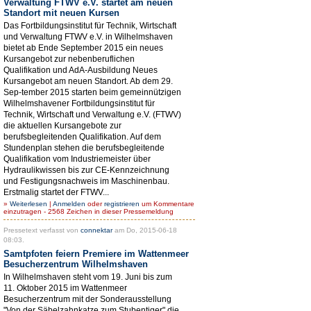
Verwaltung FTWV e.V. startet am neuen
Standort mit neuen Kursen
Das Fortbildungsinstitut für Technik, Wirtschaft
und Verwaltung FTWV e.V. in Wilhelmshaven
bietet ab Ende September 2015 ein neues
Kursangebot zur nebenberuflichen
Qualifikation und AdA-Ausbildung Neues
Kursangebot am neuen Standort. Ab dem 29.
Sep-tember 2015 starten beim gemeinnützigen
Wilhelmshavener Fortbildungsinstitut für
Technik, Wirtschaft und Verwaltung e.V. (FTWV)
die aktuellen Kursangebote zur
berufsbegleitenden Qualifikation. Auf dem
Stundenplan stehen die berufsbegleitende
Qualifikation vom Industriemeister über
Hydraulikwissen bis zur CE-Kennzeichnung
und Festigungsnachweis im Maschinenbau.
Erstmalig startet der FTWV...
»
Weiterlesen
|
Anmelden
oder
registrieren
um Kommentare
einzutragen - 2568 Zeichen in dieser Pressemeldung
Pressetext verfasst von
connektar
am Do, 2015-06-18
08:03.
Samtpfoten feiern Premiere im Wattenmeer
Besucherzentrum Wilhelmshaven
In Wilhelmshaven steht vom 19. Juni bis zum
11. Oktober 2015 im Wattenmeer
Besucherzentrum mit der Sonderausstellung
"Von der Säbelzahnkatze zum Stubentiger" die