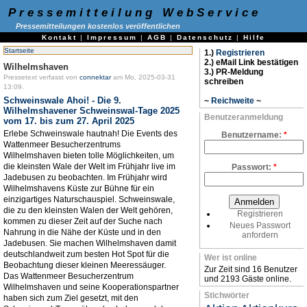
Pressemitteilung WebService
Pressemitteilungen kostenlos veröffentlichen
Kontakt
|
Impressum
|
AGB
|
Datenschutz
|
Hilfe
Startseite
1.)
Registrieren
2.) eMail Link bestätigen
Wilhelmshaven
3.) PR-Meldung
Pressetext verfasst von
connektar
am Mo, 2025-03-31
schreiben
13:09.
Schweinswale Ahoi! - Die 9.
~
Reichweite
~
Wilhelmshavener Schweinswal-Tage 2025
Benutzeranmeldung
vom 17. bis zum 27. April 2025
Erlebe Schweinswale hautnah! Die Events des
Benutzername:
*
Wattenmeer Besucherzentrums
Wilhelmshaven bieten tolle Möglichkeiten, um
die kleinsten Wale der Welt im Frühjahr live im
Passwort:
*
Jadebusen zu beobachten. Im Frühjahr wird
Wilhelmshavens Küste zur Bühne für ein
einzigartiges Naturschauspiel. Schweinswale,
die zu den kleinsten Walen der Welt gehören,
Registrieren
kommen zu dieser Zeit auf der Suche nach
Neues Passwort
Nahrung in die Nähe der Küste und in den
anfordern
Jadebusen. Sie machen Wilhelmshaven damit
deutschlandweit zum besten Hot Spot für die
Wer ist online
Beobachtung dieser kleinen Meeressäuger.
Zur Zeit sind 16 Benutzer
Das Wattenmeer Besucherzentrum
und 2193 Gäste online.
Wilhelmshaven und seine Kooperationspartner
Stichwörter
haben sich zum Ziel gesetzt, mit den