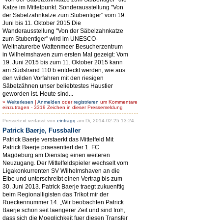
Katze im Mittelpunkt. Sonderausstellung "Von
der Säbelzahnkatze zum Stubentiger" vom 19.
Juni bis 11. Oktober 2015 Die
Wanderausstellung "Von der Säbelzahnkatze
zum Stubentiger" wird im UNESCO-
Weltnaturerbe Wattenmeer Besucherzentrum
in Wilhelmshaven zum ersten Mal gezeigt: Vom
19. Juni 2015 bis zum 11. Oktober 2015 kann
am Südstrand 110 b entdeckt werden, wie aus
den wilden Vorfahren mit den riesigen
Säbelzähnen unser beliebtestes Haustier
geworden ist. Heute sind...
»
Weiterlesen
|
Anmelden
oder
registrieren
um Kommentare
einzutragen - 3319 Zeichen in dieser Pressemeldung
Pressetext verfasst von
eintragq
am Di, 2014-02-25 13:24.
Patrick Baerje, Fussballer
Patrick Baerje verstaerkt das Mittelfeld Mit
Patrick Baerje praesentiert der 1. FC
Magdeburg am Dienstag einen weiteren
Neuzugang. Der Mittelfeldspieler wechselt vom
Ligakonkurrenten SV Wilhelmshaven an die
Elbe und unterschreibt einen Vertrag bis zum
30. Juni 2013. Patrick Baerje traegt zukuenftig
beim Regionalligisten das Trikot mir der
Rueckennummer 14. „Wir beobachten Patrick
Baerje schon seit laengerer Zeit und sind froh,
dass sich die Moeglichkeit fuer diesen Transfer