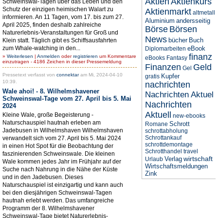
Aktien
Aktienkurs
Schweinswal-Tagen über das Leben und den
Schutz der einzigen heimischen Walart zu
Aktienmarkt
altmetall
informieren. An 11 Tagen, vom 17. bis zum 27.
Aluminium
andersseitig
April 2025, finden deshalb zahlreiche
Börse
Börsen
Naturerlebnis-Veranstaltungen für Groß und
News
bücher
Buch
Klein statt. Täglich gibt es Schiffsausfahrten
zum Whale-watching in den...
eBook
Diplomarbeiten
finanz
»
Weiterlesen
|
Anmelden
oder
registrieren
um Kommentare
eBooks
Fantasy
einzutragen - 4186 Zeichen in dieser Pressemeldung
Finanzen
Geld
Gel
Pressetext verfasst von
connektar
am Mi, 2024-04-10
Kupfer
gratis
10:39.
nachrichten
Wale ahoi! - 8. Wilhelmshavener
Nachrichten Aktuel
Schweinswal-Tage vom 27. April bis 5. Mai
Nachrichten
2024
Aktuell
Kleine Wale, große Begeisterung -
new-ebooks
Naturschauspiel hautnah erleben am
Schrott
Romane
Jadebusen in Wilhelmshaven Wilhelmshaven
schrottabholung
Schrottankauf
verwandelt sich vom 27. April bis 5. Mai 2024
schrottdemontage
in einen Hot Spot für die Beobachtung der
Schrotthandel
travel
faszinierenden Schweinswale. Die kleinen
wirtschaft
Verlag
Urlaub
Wale kommen jedes Jahr im Frühjahr auf der
Wirtschaftsmeldungen
Suche nach Nahrung in die Nähe der Küste
Zink
und in den Jadebusen. Dieses
Naturschauspiel ist einzigartig und kann auch
bei den diesjährigen Schweinswal-Tagen
hautnah erlebt werden. Das umfangreiche
Programm der 8. Wilhelmshavener
Schweinswal-Tage bietet Naturerlebnis-