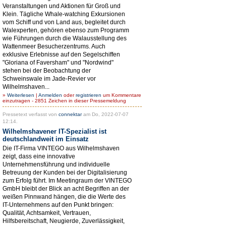
Veranstaltungen und Aktionen für Groß und
Klein. Tägliche Whale-watching Exkursionen
vom Schiff und von Land aus, begleitet durch
Walexperten, gehören ebenso zum Programm
wie Führungen durch die Walausstellung des
Wattenmeer Besucherzentrums. Auch
exklusive Erlebnisse auf den Segelschiffen
"Gloriana of Faversham" und "Nordwind"
stehen bei der Beobachtung der
Schweinswale im Jade-Revier vor
Wilhelmshaven...
»
Weiterlesen
|
Anmelden
oder
registrieren
um Kommentare
einzutragen - 2851 Zeichen in dieser Pressemeldung
Pressetext verfasst von
connektar
am Do, 2022-07-07
12:14.
Wilhelmshavener IT-Spezialist ist
deutschlandweit im Einsatz
Die IT-Firma VINTEGO aus Wilhelmshaven
zeigt, dass eine innovative
Unternehmensführung und individuelle
Betreuung der Kunden bei der Digitalisierung
zum Erfolg führt. Im Meetingraum der VINTEGO
GmbH bleibt der Blick an acht Begriffen an der
weißen Pinnwand hängen, die die Werte des
IT-Unternehmens auf den Punkt bringen:
Qualität, Achtsamkeit, Vertrauen,
Hilfsbereitschaft, Neugierde, Zuverlässigkeit,