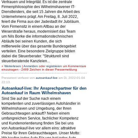
Vertrauen und Integrität. Es ist die zentrale
Firmenphilosophie des Wilhelmshavener IT-
Dienstleisters, die seit 15 Jahren die Arbeit des
Unternehmens prägt. Am Freitag, 8. Juli 2022,
feiert die Firma aus der Jadestadt ihr Jubiläum.
Vom Firmensitz in einem Altbau an der
Weserstraße heraus, modernisiert das Team
um Nils Borke die informationstechnischen
Abläufe bei seinen Kunden, die sich
mittlerweile über das gesamte Bundesgebiet
verteilen. Eine besondere Zielgruppe bilden
dabei die Steuerberater. "Strukturell sind
steuerberatende Kanzleien...
»
Weiterlesen
|
Anmelden
oder
registrieren
um Kommentare
einzutragen - 2469 Zeichen in dieser Pressemeldung
Pressetext verfasst von
autoankauf-live
am Di, 2022-01-04
22:13.
Autoankauf-live: Ihr Ansprechpartner für den
Autoankauf in Raum Wilhelmshaven
Sind Sie auf der Suche nach einem
kompetenten und zuverlässigen Autohändler in
Wilhelmshaven und Umgebung, der Ihren
Gebrauchtwagen ankauft? Neben einem
umfangreichen Service, fachlicher Kompetenz
und Kundenorientierung finden Sie bei uns
von Autoankauf-live vor allem eins: attraktive
Preise für Ihren Gebrauchtwagen. Unser Motto:
Wir kaufen jedes Auto Für uns hat jedes Auto