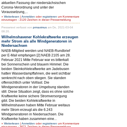
aktuellen Fassung der niedersächsischen
Corona-Verordnung und unter der
Voraussetzung,...
»
Weiterlesen
|
Anmelden
oder
registrieren
um Kommentare
einzutragen - 2120 Zeichen in dieser Pressemeldung
Pressetext verfasst von
prmaximus
am Do, 2021-03-04
08:20.
Wilhelmshavener Kohlekraftwerke erzeugen
mehr Strom als alle Windgeneratoren in
Niedersachsen
NAEB-Mitglied werden und NAEB-Rundbrief
per E-Mail empfangen [2] NAEB 2105 am 28.
Februar 2021 Mitte Februar war es bitterkalt
bei Sonnenschein und blauem Himmel. Die
beiden Steinkohlekraftwerke am Jadebusen
hatten Wasserdampffahnen, die weit sichtbar
senkrecht nach oben stiegen. Sie standen
offensichtlich unter Volllast. Die
Windgeneratoren in der Umgebung standen
still. Diese Situation zeigt, dass es ohne solche
Kraftwerke keine sichere Stromversorgung
gibt. Die beiden Kohlekraftwerke in
Wilhelmshaven haben Mitte Februar weitaus
mehr Strom erzeugt als die 6.243
Windgeneratoren in Niedersachsen. Die
Kraftwerke haben zusammen eine...
»
Weiterlesen
|
Anmelden
oder
registrieren
um Kommentare
einzutragen - 3671 Zeichen in dieser Pressemeldung