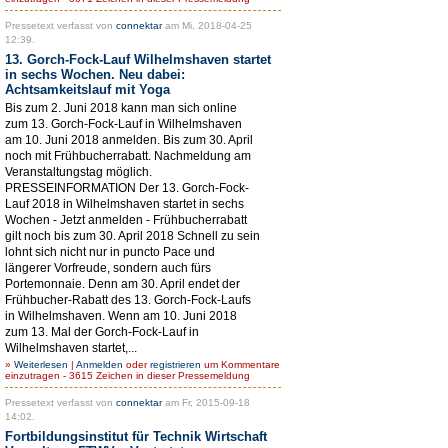
Pressetext verfasst von
connektar
am Mi, 2018-04-25
12:39.
13. Gorch-Fock-Lauf Wilhelmshaven startet
in sechs Wochen. Neu dabei:
Achtsamkeitslauf mit Yoga
Bis zum 2. Juni 2018 kann man sich online
zum 13. Gorch-Fock-Lauf in Wilhelmshaven
am 10. Juni 2018 anmelden. Bis zum 30. April
noch mit Frühbucherrabatt. Nachmeldung am
Veranstaltungstag möglich.
PRESSEINFORMATION Der 13. Gorch-Fock-
Lauf 2018 in Wilhelmshaven startet in sechs
Wochen - Jetzt anmelden - Frühbucherrabatt
gilt noch bis zum 30. April 2018 Schnell zu sein
lohnt sich nicht nur in puncto Pace und
längerer Vorfreude, sondern auch fürs
Portemonnaie. Denn am 30. April endet der
Frühbucher-Rabatt des 13. Gorch-Fock-Laufs
in Wilhelmshaven. Wenn am 10. Juni 2018
zum 13. Mal der Gorch-Fock-Lauf in
Wilhelmshaven startet,...
»
Weiterlesen
|
Anmelden
oder
registrieren
um Kommentare
einzutragen - 3615 Zeichen in dieser Pressemeldung
Pressetext verfasst von
connektar
am Fr, 2015-09-18
14:02.
Fortbildungsinstitut für Technik Wirtschaft