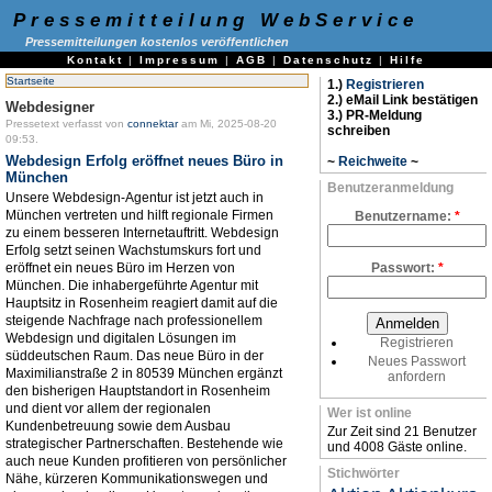
Pressemitteilung WebService
Pressemitteilungen kostenlos veröffentlichen
Kontakt
|
Impressum
|
AGB
|
Datenschutz
|
Hilfe
Startseite
1.)
Registrieren
2.) eMail Link bestätigen
Webdesigner
3.) PR-Meldung
Pressetext verfasst von
connektar
am Mi, 2025-08-20
schreiben
09:53.
Webdesign Erfolg eröffnet neues Büro in
~
Reichweite
~
München
Benutzeranmeldung
Unsere Webdesign-Agentur ist jetzt auch in
München vertreten und hilft regionale Firmen
Benutzername:
*
zu einem besseren Internetauftritt. Webdesign
Erfolg setzt seinen Wachstumskurs fort und
eröffnet ein neues Büro im Herzen von
Passwort:
*
München. Die inhabergeführte Agentur mit
Hauptsitz in Rosenheim reagiert damit auf die
steigende Nachfrage nach professionellem
Webdesign und digitalen Lösungen im
Registrieren
süddeutschen Raum. Das neue Büro in der
Neues Passwort
Maximilianstraße 2 in 80539 München ergänzt
anfordern
den bisherigen Hauptstandort in Rosenheim
und dient vor allem der regionalen
Wer ist online
Kundenbetreuung sowie dem Ausbau
Zur Zeit sind 21 Benutzer
strategischer Partnerschaften. Bestehende wie
und 4008 Gäste online.
auch neue Kunden profitieren von persönlicher
Stichwörter
Nähe, kürzeren Kommunikationswegen und