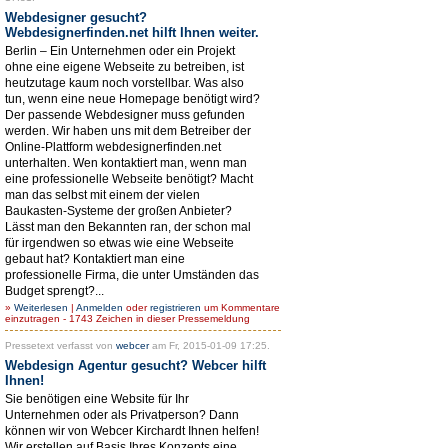
Webdesigner gesucht?
Webdesignerfinden.net hilft Ihnen weiter.
Berlin – Ein Unternehmen oder ein Projekt
ohne eine eigene Webseite zu betreiben, ist
heutzutage kaum noch vorstellbar. Was also
tun, wenn eine neue Homepage benötigt wird?
Der passende Webdesigner muss gefunden
werden. Wir haben uns mit dem Betreiber der
Online-Plattform webdesignerfinden.net
unterhalten. Wen kontaktiert man, wenn man
eine professionelle Webseite benötigt? Macht
man das selbst mit einem der vielen
Baukasten-Systeme der großen Anbieter?
Lässt man den Bekannten ran, der schon mal
für irgendwen so etwas wie eine Webseite
gebaut hat? Kontaktiert man eine
professionelle Firma, die unter Umständen das
Budget sprengt?...
»
Weiterlesen
|
Anmelden
oder
registrieren
um Kommentare
einzutragen - 1743 Zeichen in dieser Pressemeldung
Pressetext verfasst von
webcer
am Fr, 2015-01-09 17:25.
Webdesign Agentur gesucht? Webcer hilft
Ihnen!
Sie benötigen eine Website für Ihr
Unternehmen oder als Privatperson? Dann
können wir von Webcer Kirchardt Ihnen helfen!
Wir erstellen auf Basis Ihres Konzepts eine