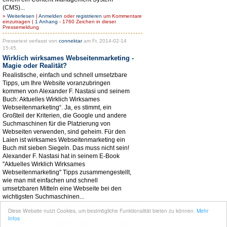
(CMS)...
»
Weiterlesen
|
Anmelden
oder
registrieren
um Kommentare
einzutragen |
1 Anhang
- 1760 Zeichen in dieser
Pressemeldung
Pressetext verfasst von
connektar
am Fr, 2014-02-14
15:45.
Wirklich wirksames Webseitenmarketing -
Magie oder Realität?
Realistische, einfach und schnell umsetzbare
Tipps, um Ihre Website voranzubringen
kommen von Alexander F. Nastasi und seinem
Buch: Aktuelles Wirklich Wirksames
Webseitenmarketing“. Ja, es stimmt, ein
Großteil der Kriterien, die Google und andere
Suchmaschinen für die Platzierung von
Webseiten verwenden, sind geheim. Für den
Laien ist wirksames Webseitenmarketing ein
Buch mit sieben Siegeln. Das muss nicht sein!
Alexander F. Nastasi hat in seinem E-Book
"Aktuelles Wirklich Wirksames
Webseitenmarketing" Tipps zusammengestellt,
wie man mit einfachen und schnell
umsetzbaren Mitteln eine Webseite bei den
wichtigsten Suchmaschinen...
»
Weiterlesen
|
Anmelden
oder
registrieren
um Kommentare
Diese Website nutzt Cookies, um bestmögliche Funktionalität bieten zu können.
Mehr
einzutragen - 2784 Zeichen in dieser Pressemeldung
Infos
1
2
3
4
nächste Seite ›
letzte Seite