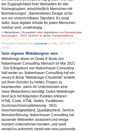
die Zugänglichkeit ihrer Webseiten für alle
Nutzergruppen, einschließlich Menschen mit
Behinderungen. „Barrierefreies Design ist für
uns ein unverzichtbarer Standard. Es sorgt
dafür, dass digitale Inhalte für jeden Menschen
nutzbar sind, unabhängig...
»
Weiterlesen
|
Anmelden
oder
registrieren
um Kommentare
einzutragen - 1910 Zeichen in dieser Pressemeldung
Pressetext verfasst von
connektar
am Mo, 2021-05-17
13:01.
Sein eigener Webdesigner sein
Webdesign Ideen im Gratis E-Book von
Nabenhauer Consulting Steinach im Mai 2021
- Der Erfolgskurs von Nabenhauer Consulting
hält weiter an. Nabenhauer Consulting hat ein
neues E-Book "Webdesign-Checkliste" erstellt,
um ihren Kunden zu helfen, Fragen zu
beantworten, wenn ihr Unternehmen eine
neue Webpräsenz benötigt. Gutes Webdesign
lässt sich mit folgenden Punkten erklären:
HTML-Code, HTML-Seiten, Funktionen,
Suchmaschinenoptimierung - SEO,
Geschwindigkeitstest, Qualitätscheck, Service,
Benutzerführung. Nabenhauer Consulting hat
tausende Webseiten analysiert und einige
hundert Unternehmen beraten, und weiß
worauf es ankommt, damit man eine passende