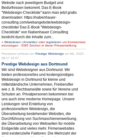
Website nach jeweiligem Budget und
Bedürfnissen bekommt. Das E-Book
"Webdesign-Checkliste" kann man jetzt gratis
downloaden: https://nabenhauer-
consulting.com/webangebote/webdesign-
checkliste/ Das E-Book "Webdesign-
Checkliste" von Nabenhauer Consulting
besticht durch die Inhalte zum...
»
Weiterlesen
|
Anmelden
oder
registrieren
um Kommentare
einzutragen - 3385 Zeichen in dieser Pressemeldung
Pressetext verfasst von
Prestige Webdesign
am Mo, 2020-
08-17 20:07.
Prestige Webdesign aus Dortmund
Wir sind Webdesigner aus Dortmund. Wir
bieten professionelles und kostengünstiges
Webdesign in Dortmund für kleine und
mittelständische Unternehmen, Freiberufler
wie z. B. Rechtsanwälte sowie für Vereine und
Schulen an. Privatpersonen bekommen bei
uns auch eine moderne Homepage. Unsere
Leistungen sind Erstellung von
professionellem Webdesign, die
Überarbeitung bestehender Websites, die
Durchführung von Suchmaschienenwerbung,
die Überarbeitung von Webseiten für mobile
Endgeräte und vieles mehr. Firmenwebsites
sind existenzielle Faktoren: Die Mehrzahl der