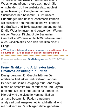
Website und pflegen diese auch noch. Sie
entscheiden, ob Ihre Website dazu noch ein
gutes Ranking in Google und anderen
Suchmaschinen bekommt. Durch unsere
Erfahrungen und unser Geschmack, können
wir zwischen den "Zeilen" lesen. Wir können
die Grafiken und Texte pass genau und perfekt
für die Website nutzen und verwenden. Warum
wir von Webcer Kirchardt die Besten im
Geschäft sind? Ganz einfach! Wir übernehmen
alles, wirklich alles. Von den Grafiken bis zur
Pflege...
»
Weiterlesen
|
Anmelden
oder
registrieren
um Kommentare
einzutragen - 876 Zeichen in dieser Pressemeldung
Pressetext verfasst von
Grafikdesigner
am Fr, 2014-07-04
15:52.
Freier Grafiker und Artdirektor bietet
Creative-Consulting für Firmen
Designberatung für Geschäftsführer Der
erfahrene Artdirektor und Grafiker Stephan
Bender und seine Designagentur Bendesign
bieten ab sofort im Raum München und Bayern
eine kreative Designberatung für Firmen an.
Hierbei wird die visuelle Kommunikation
anhand bestimmter Fakten eingängig
analysiert und ausgewertet. Anschließend wird
mit praktischen Ratschlägen dabei geholfen