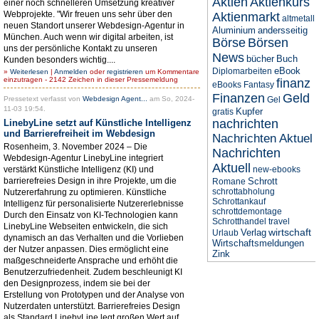
Aktien
Aktienkurs
einer noch schnelleren Umsetzung kreativer
Webprojekte. "Wir freuen uns sehr über den
Aktienmarkt
altmetall
neuen Standort unserer Webdesign-Agentur in
Aluminium
andersseitig
München. Auch wenn wir digital arbeiten, ist
Börse
Börsen
uns der persönliche Kontakt zu unseren
News
bücher
Buch
Kunden besonders wichtig....
eBook
Diplomarbeiten
»
Weiterlesen
|
Anmelden
oder
registrieren
um Kommentare
einzutragen - 2142 Zeichen in dieser Pressemeldung
finanz
eBooks
Fantasy
Finanzen
Geld
Pressetext verfasst von
Webdesign Agent...
am So, 2024-
Gel
11-03 19:54.
Kupfer
gratis
nachrichten
LinebyLine setzt auf Künstliche Intelligenz
und Barrierefreiheit im Webdesign
Nachrichten Aktuel
Rosenheim, 3. November 2024 – Die
Nachrichten
Webdesign-Agentur LinebyLine integriert
Aktuell
verstärkt Künstliche Intelligenz (KI) und
new-ebooks
barrierefreies Design in ihre Projekte, um die
Schrott
Romane
schrottabholung
Nutzererfahrung zu optimieren. Künstliche
Schrottankauf
Intelligenz für personalisierte Nutzererlebnisse
schrottdemontage
Durch den Einsatz von KI-Technologien kann
Schrotthandel
travel
LinebyLine Webseiten entwickeln, die sich
wirtschaft
Verlag
Urlaub
dynamisch an das Verhalten und die Vorlieben
Wirtschaftsmeldungen
der Nutzer anpassen. Dies ermöglicht eine
Zink
maßgeschneiderte Ansprache und erhöht die
Benutzerzufriedenheit. Zudem beschleunigt KI
den Designprozess, indem sie bei der
Erstellung von Prototypen und der Analyse von
Nutzerdaten unterstützt. Barrierefreies Design
als Standard LinebyLine legt großen Wert auf