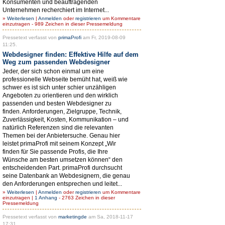
Konsumenten und beauftragenden
Unternehmen recherchiert im Internet...
»
Weiterlesen
|
Anmelden
oder
registrieren
um Kommentare
einzutragen - 989 Zeichen in dieser Pressemeldung
Pressetext verfasst von
primaProfi
am Fr, 2019-08-09
11:25.
Webdesigner finden: Effektive Hilfe auf dem
Weg zum passenden Webdesigner
Jeder, der sich schon einmal um eine
professionelle Webseite bemüht hat, weiß wie
schwer es ist sich unter schier unzähligen
Angeboten zu orientieren und den wirklich
passenden und besten Webdesigner zu
finden. Anforderungen, Zielgruppe, Technik,
Zuverlässigkeit, Kosten, Kommunikation – und
natürlich Referenzen sind die relevanten
Themen bei der Anbietersuche. Genau hier
leistet primaProfi mit seinem Konzept „Wir
finden für Sie passende Profis, die Ihre
Wünsche am besten umsetzen können“ den
entscheidenden Part. primaProfi durchsucht
seine Datenbank an Webdesignern, die genau
den Anforderungen entsprechen und leitet...
»
Weiterlesen
|
Anmelden
oder
registrieren
um Kommentare
einzutragen |
1 Anhang
- 2763 Zeichen in dieser
Pressemeldung
Pressetext verfasst von
marketingde
am Sa, 2018-11-17
17:31.