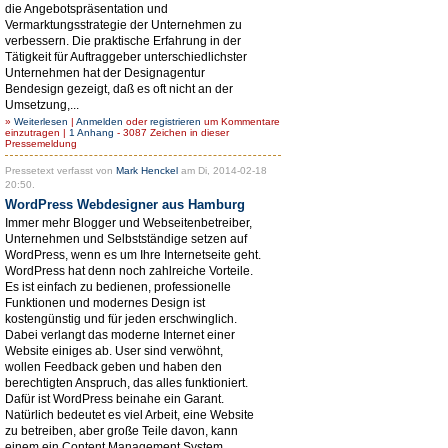
die Angebotspräsentation und
Vermarktungsstrategie der Unternehmen zu
verbessern. Die praktische Erfahrung in der
Tätigkeit für Auftraggeber unterschiedlichster
Unternehmen hat der Designagentur
Bendesign gezeigt, daß es oft nicht an der
Umsetzung,...
»
Weiterlesen
|
Anmelden
oder
registrieren
um Kommentare
einzutragen |
1 Anhang
- 3087 Zeichen in dieser
Pressemeldung
Pressetext verfasst von
Mark Henckel
am Di, 2014-02-18
20:50.
WordPress Webdesigner aus Hamburg
Immer mehr Blogger und Webseitenbetreiber,
Unternehmen und Selbstständige setzen auf
WordPress, wenn es um Ihre Internetseite geht.
WordPress hat denn noch zahlreiche Vorteile.
Es ist einfach zu bedienen, professionelle
Funktionen und modernes Design ist
kostengünstig und für jeden erschwinglich.
Dabei verlangt das moderne Internet einer
Website einiges ab. User sind verwöhnt,
wollen Feedback geben und haben den
berechtigten Anspruch, das alles funktioniert.
Dafür ist WordPress beinahe ein Garant.
Natürlich bedeutet es viel Arbeit, eine Website
zu betreiben, aber große Teile davon, kann
einem ein Content Management System