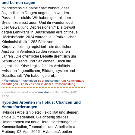
und Lernen sagen
"Mindestens die halbe Stadt wusste, dass
Jugendlichen Drogen angeboten wurden.
Passiert ist: nichts. Wir haben gelernt, dem
System zu misstrauen. Und ihr wundert euch
über Gewalt und Depressionen?" Die Gewalt
gegen Lehrkräfte in Deutschland erreicht neue
Höchststände. 2024 wurden laut Polizeilicher
Kriminalstatistik 1.283 Fälle von
Körperverletzung registriert - ein deutlicher
Anstieg im Vergleich zu den vergangenen
Jahren . Die öffentliche Debatte dreht sich um
Schutzkonzepte und Sanktionen. Doch die
eigentliche Krise liegt tiefer - im Verhältnis
zwischen Jugendlichen, Bildungssystem und
Gesellschaft. "Wir haben gelernt,...
»
Weiterlesen
|
Anmelden
oder
registrieren
um Kommentare
einzutragen - 4515 Zeichen in dieser Pressemeldung
Pressetext verfasst von
connektar
am Do, 2026-04-02
12:50.
Hybrides Arbeiten im Fokus: Chancen und
Herausforderungen
Hybrides Arbeiten bietet Flexibilität und steigert
oft die Zufriedenheit. Gleichzeitig stellt es
Unternehmen vor neue Herausforderungen in
Kommunikation, Teamarbeit und Arbeitsklima.
Freiburg, 02. April 2026 - Hybrides Arbeiten