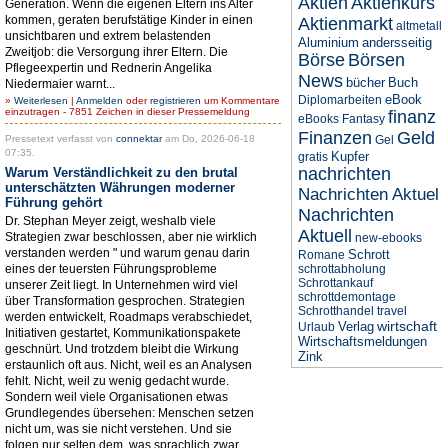
Aktien
Aktienkurs
Generation. Wenn die eigenen Eltern ins Alter
kommen, geraten berufstätige Kinder in einen
Aktienmarkt
altmetall
unsichtbaren und extrem belastenden
Aluminium
andersseitig
Zweitjob: die Versorgung ihrer Eltern. Die
Börse
Börsen
Pflegeexpertin und Rednerin Angelika
News
bücher
Buch
Niedermaier warnt...
eBook
Diplomarbeiten
»
Weiterlesen
|
Anmelden
oder
registrieren
um Kommentare
einzutragen - 7851 Zeichen in dieser Pressemeldung
finanz
eBooks
Fantasy
Finanzen
Geld
Pressetext verfasst von
connektar
am Do, 2026-06-18
Gel
07:35.
Kupfer
gratis
nachrichten
Warum Verständlichkeit zu den brutal
unterschätzten Währungen moderner
Nachrichten Aktuel
Führung gehört
Nachrichten
Dr. Stephan Meyer zeigt, weshalb viele
Aktuell
Strategien zwar beschlossen, aber nie wirklich
new-ebooks
verstanden werden " und warum genau darin
Schrott
Romane
eines der teuersten Führungsprobleme
schrottabholung
Schrottankauf
unserer Zeit liegt. In Unternehmen wird viel
schrottdemontage
über Transformation gesprochen. Strategien
Schrotthandel
travel
werden entwickelt, Roadmaps verabschiedet,
wirtschaft
Verlag
Urlaub
Initiativen gestartet, Kommunikationspakete
Wirtschaftsmeldungen
geschnürt. Und trotzdem bleibt die Wirkung
Zink
erstaunlich oft aus. Nicht, weil es an Analysen
fehlt. Nicht, weil zu wenig gedacht wurde.
Sondern weil viele Organisationen etwas
Grundlegendes übersehen: Menschen setzen
nicht um, was sie nicht verstehen. Und sie
folgen nur selten dem, was sprachlich zwar