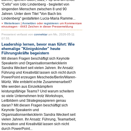
"Cello" von Udo Lindenberg - begleitet von
singenden Menschen zwischen 8 und 90
Jahren. Unter dem Titel "Von Bach bis
Lindenberg" gestalteten Lucia-Maria Ramme...
»
Weiterlesen
|
Anmelden
oder
registrieren
um Kommentare
einzutragen - 4443 Zeichen in dieser Pressemeldung
Pressetext verfasst von
connektar
am Mo, 2026-05-11
07:55.
Leadership lernen, bevor man führt: Wie
ehemalige "Königskinder" heute
Führungskräfte begeistern
Mit diesen Fragen beschäftigt sich Keynote
Speakerin und Organisationsentwicklerin
Sandra Weckert seit vielen Jahren. Ihr Ansatz:
Führung und Kreativität lassen sich nicht durch
PowerPoint erzeugen Meschede/Berlin/Waren-
Müritz. Wie entsteht echte Zusammenarbeit?
Wie werden aus Einzelkämpfern
leistungsfähige Teams? Und warum scheitern
so viele Unternehmen trotz Workshops,
Leitbildern und Strategiepapieren genau
daran? Mit diesen Fragen beschäftigt sich
Keynote Speakerin und
Organisationsentwicklerin Sandra Weckert seit
vielen Jahren. Ihr Ansatz: Führung, Teamarbeit,
Innovation und Kreativität lassen sich nicht
durch PowerPoint...