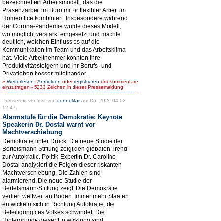
bezeichnet ein Arbeitsmodell, das die
Präsenzarbeit im Büro mit ortflexibler Arbeit im
Homeoffice kombiniert. Insbesondere während
der Corona-Pandemie wurde dieses Modell,
wo möglich, verstärkt eingesetzt und machte
deutlich, welchen Einfluss es auf die
Kommunikation im Team und das Arbeitsklima
hat. Viele Arbeitnehmer konnten ihre
Produktivität steigern und ihr Berufs- und
Privatleben besser miteinander...
»
Weiterlesen
|
Anmelden
oder
registrieren
um Kommentare
einzutragen - 5233 Zeichen in dieser Pressemeldung
Pressetext verfasst von
connektar
am Do, 2026-04-02
12:47.
Alarmstufe für die Demokratie: Keynote
Speakerin Dr. Dostal warnt vor
Machtverschiebung
Demokratie unter Druck: Die neue Studie der
Bertelsmann-Stiftung zeigt den globalen Trend
zur Autokratie. Politik-Expertin Dr. Caroline
Dostal analysiert die Folgen dieser riskanten
Machtverschiebung. Die Zahlen sind
alarmierend. Die neue Studie der
Bertelsmann-Stiftung zeigt: Die Demokratie
verliert weltweit an Boden. Immer mehr Staaten
entwickeln sich in Richtung Autokratie, die
Beteiligung des Volkes schwindet. Die
Hintergründe dieser Entwicklung sind