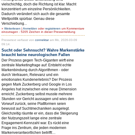
vielschichtig, doch die Richtung ist klar. Macht
konzentriert um einzelne Persönlichkeiten.
Dadurch verändert sich auch die gesamte
Weltpolitik spürbar. Genau diese
Verschiebung...
»
Weiterlesen
|
Anmelden
oder
registrieren
um Kommentare
einzutragen - 5205 Zeichen in dieser Pressemeldung
Pressetext verfasst von
connektar
am Mo, 2026-03-09
09:14.
Sucht oder Sehnsucht? Wahre Markenstärke
braucht keine neurologischen Fallen
Der Prozess gegen Tech-Giganten wirft eine
zentrale Marketingfrage auf: Entsteht echte
Markenbindung durch Algorithmen - oder
durch Vertrauen, Relevanz und ein
emotionales Kundenerlebnis? Der Prozess
gegen Mark Zuckerberg und Google in Los
Angeles hat inzwischen eine neue Dimension
erreicht: Zuckerberg selbst musste mehrere
Stunden vor Gericht aussagen und wies den
Vorwurf zurück, seine Plattformen seien
bewusst auf Suchtmechaniken ausgelegt.
Gleichzeitig räumte er ein, dass die Steigerung
der Nutzungszeit lange eine zentrale
Engagement-Kennzahl war. Es rückt eine
Frage ins Zentrum, die jeden modernen
Markenverantwortlichen betrifft:...