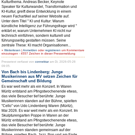
Kulturthema. Andreas Becker, Keynote
Speaker für Kulturwandel, Transformation und
KI-Kultur, greift diese Entwicklung in einem
neuen Fachartikel auf seiner Website auf.
Unter dem Titel " KI und Kultur: Warum
künstliche Intelligenz zur Führungsfrage wird "
erklärt er, warum Unternehmen KI nicht nur
technisch einführen, sondern kulturell und
führungsseitig gestalten müssen. Seine
zentrale These: KI macht Organisationen...
»
Weiterlesen
|
Anmelden
oder
registrieren
um Kommentare
einzutragen - 4557 Zeichen in dieser Pressemeldung
Pressetext verfasst von
connektar
am Di, 2026-05-26
09:05.
Von Bach bis Lindenberg: Junge
Musikerinnen aus MV setzen Zeichen für
Gemeinschaft und Bildung
Es war weit mehr als ein Konzert. In Waren
Müritz entstand am Pfingstwochenende etwas,
das viele Besucher tief berührte: Junge
Musikerinnen standen auf der Bühne, spielten
"Cello" von Udo Lindenberg Waren (Müritz),
Mai 2026. Es war weit mehr als ein Konzert. Im
Skulpturengarten Poppe in Waren an der
Müritz entstand am Pfingstwochenende etwas,
das viele Besucher tief berührte: Junge
Musikerinnen standen gemeinsam auf der
Bühne, spielten Bach, Jazz, Pop und am Ende