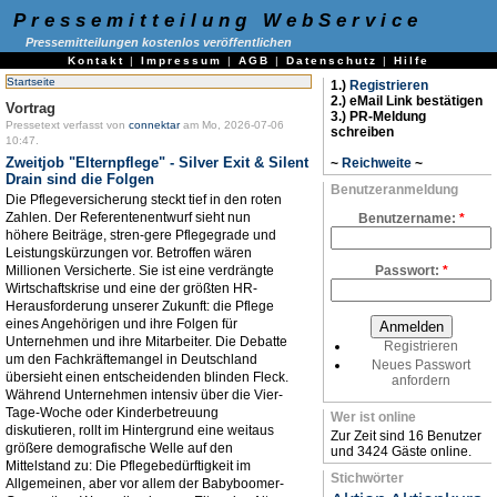
Pressemitteilung WebService
Pressemitteilungen kostenlos veröffentlichen
Kontakt
|
Impressum
|
AGB
|
Datenschutz
|
Hilfe
Startseite
1.)
Registrieren
2.) eMail Link bestätigen
Vortrag
3.) PR-Meldung
Pressetext verfasst von
connektar
am Mo, 2026-07-06
schreiben
10:47.
Zweitjob "Elternpflege" - Silver Exit & Silent
~
Reichweite
~
Drain sind die Folgen
Benutzeranmeldung
Die Pflegeversicherung steckt tief in den roten
Zahlen. Der Referentenentwurf sieht nun
Benutzername:
*
höhere Beiträge, stren-gere Pflegegrade und
Leistungskürzungen vor. Betroffen wären
Millionen Versicherte. Sie ist eine verdrängte
Passwort:
*
Wirtschaftskrise und eine der größten HR-
Herausforderung unserer Zukunft: die Pflege
eines Angehörigen und ihre Folgen für
Unternehmen und ihre Mitarbeiter. Die Debatte
Registrieren
um den Fachkräftemangel in Deutschland
Neues Passwort
übersieht einen entscheidenden blinden Fleck.
anfordern
Während Unternehmen intensiv über die Vier-
Tage-Woche oder Kinderbetreuung
Wer ist online
diskutieren, rollt im Hintergrund eine weitaus
Zur Zeit sind 16 Benutzer
größere demografische Welle auf den
und 3424 Gäste online.
Mittelstand zu: Die Pflegebedürftigkeit im
Stichwörter
Allgemeinen, aber vor allem der Babyboomer-