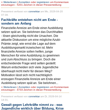
»
Weiterlesen
|
Anmelden
oder
registrieren
um Kommentare
einzutragen - 5201 Zeichen in dieser Pressemeldung
Pressetext verfasst von
connektar
am Mo, 2026-04-20
07:39.
Fachkräfte entstehen nicht am Ende -
sondern am Anfang
Finanzielle Anreize am Ende einer Ausbildung
setzen spät an. Sie belohnen das Durchhalten
- lösen gleichzeitig nicht die Ursachen. Die
aktuelle Diskussion um eine mögliche Azubi-
Prämie zeigt, wie ernst die Lage auf dem
Ausbildungsmarkt inzwischen ist. Mehr
finanzielle Anreize sollen helfen, junge
Menschen für eine Ausbildung zu gewinnen
und zum Abschluss zu bringen. Doch die
entscheidende Frage wird selten gestellt:
Warum entscheiden sich viele Jugendliche
überhaupt nicht mehr für diesen Weg?
Motivation lässt sich nicht nachträglich
erzeugen Finanzielle Anreize am Ende einer
Ausbildung setzen spät an. Sie belohnen...
»
Weiterlesen
|
Anmelden
oder
registrieren
um Kommentare
einzutragen - 4733 Zeichen in dieser Pressemeldung
Pressetext verfasst von
connektar
am Di, 2026-04-14
14:31.
Gewalt gegen Lehrkräfte nimmt zu - was
Jugendliche wirklich über Bildung, Krise