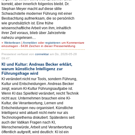
korrekt, aber innerlich folgenlos bleibt. Dr.
Stephan Meyer macht auf diese stille
Schwachstelle moderner Führung mit einer
Beobachtung aufmerksam, die so persönlich
wie grundsätzlich ist. Eine frühe
wissenschaftliche Arbeit von ihm, inhaltlich
ihrer Zeit voraus, blieb über Jahrzehnte
nahezu ungelesen....
»
Weiterlesen
|
Anmelden
oder
registrieren
um Kommentare
einzutragen - 6436 Zeichen in dieser Pressemeldung
Pressetext verfasst von
connektar
am Do, 2026-05-28
09:47.
KI und Kultur: Andreas Becker erklärt,
warum künstliche Intelligenz zur
Führungsfrage wird
KI verändert nicht nur Tools, sondern Führung,
Kultur und Entscheidungen. Andreas Becker
zeigt, warum KI-Kultur Führungsaufgabe ist.
Wenn KI das Spielfeld verändert, reicht Technik
nicht aus: Unternehmen brauchen eine KI-
Kultur, die Verantwortung, Lernen und
Entscheidungen neu organisiert. Künstliche
Intelligenz wird aktuell nicht mehr nur als
Technologiethema diskutiert. Spätestens seit
auch der Vatikan Fragen nach KI,
Menschenwürde, Arbeit und Verantwortung
öffentlich aufgreift, wird deutlich: KI ist ein