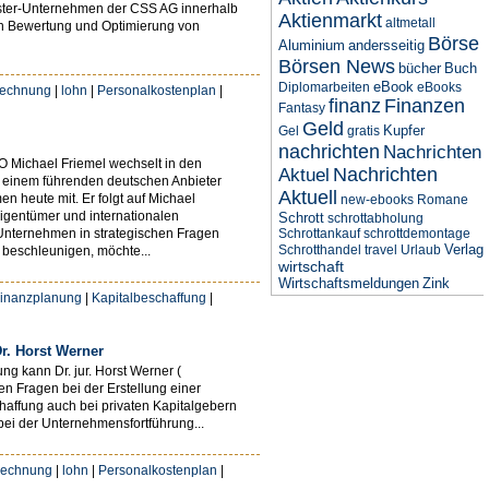
ester-Unternehmen der CSS AG innerhalb
Aktienmarkt
altmetall
en Bewertung und Optimierung von
Börse
Aluminium
andersseitig
Börsen News
bücher
Buch
eBook
Diplomarbeiten
eBooks
rechnung
|
lohn
|
Personalkostenplan
|
finanz
Finanzen
Fantasy
Geld
Kupfer
Gel
gratis
nachrichten
Nachrichten
O Michael Friemel wechselt in den
Nachrichten
Aktuel
, einem führenden deutschen Anbieter
Aktuell
 heute mit. Er folgt auf Michael
new-ebooks
Romane
eigentümer und internationalen
Schrott
schrottabholung
 Unternehmen in strategischen Fragen
Schrottankauf
schrottdemontage
Verlag
Schrotthandel
travel
Urlaub
 beschleunigen, möchte...
wirtschaft
Wirtschaftsmeldungen
Zink
inanzplanung
|
Kapitalbeschaffung
|
r. Horst Werner
ng kann Dr. jur. Horst Werner (
n Fragen bei der Erstellung einer
chaffung auch bei privaten Kapitalgebern
ei der Unternehmensfortführung...
rechnung
|
lohn
|
Personalkostenplan
|