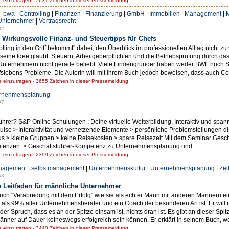
einzutragen - 5631 Zeichen in dieser Pressemeldung
|
bwa
|
Controlling
|
Finanzen
|
Finanzierung
|
GmbH
|
Immobilien
|
Management
|
M
Unternehmer
|
Vertragsrecht
32.
 Wirkungsvolle Finanz- und Steuertipps für Chefs
lling in den Griff bekommt" dabei, den Überblick im professionellen Alltag nicht z
eine Idee glaubt. Steuern, Arbeitgeberpflichten und die Betriebsprüfung durch das
Unternehmern nicht gerade beliebt. Viele Firmengründer haben weder BWL noch St
lebens Probleme. Die Autorin will mit ihrem Buch jedoch beweisen, dass auch Contr
einzutragen - 3655 Zeichen in dieser Pressemeldung
rnehmensplanung
07.
hrer? S&P Online Schulungen : Deine virtuelle Weiterbildung. Interaktiv und spa
pulse > Interaktivität und vernetzende Elemente > persönliche Problemstellungen d
kus > kleine Gruppen > keine Reisekosten > spare Reisezeit Mit dem Seminar Gesc
petenzen: > Geschäftsführer-Kompetenz zu Unternehmensplanung und...
einzutragen - 2399 Zeichen in dieser Pressemeldung
anagement
|
selbstmanagement
|
Unternehmenskultur
|
Unternehmensplanung
|
Ze
48.
e Leitfaden für männliche Unternehmer
ch "Verabredung mit dem Erfolg" wie sie als echter Mann mit anderen Männern ein
ist als 99% aller Unternehmensberater und ein Coach der besonderen Art ist. Er wi
r Spruch, dass es an der Spitze einsam ist, nichts dran ist. Es gibt an dieser Sp
änner auf Dauer keineswegs erfolgreich sein können. Er erklärt in seinem Buch, w
einzutragen - 3440 Zeichen in dieser Pressemeldung