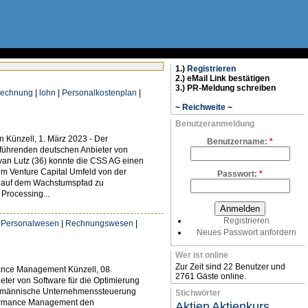
1.)
Registrieren
2.) eMail Link bestätigen
3.) PR-Meldung schreiben
rechnung
|
lohn
|
Personalkostenplan
|
~
Reichweite
~
Benutzeranmeldung
 Künzell, 1. März 2023 - Der
Benutzername:
*
m führenden deutschen Anbieter von
an Lutz (36) konnte die CSS AG einen
m Venture Capital Umfeld von der
Passwort:
*
en auf dem Wachstumspfad zu
 Processing...
Registrieren
|
Personalwesen
|
Rechnungswesen
|
Neues Passwort anfordern
Wer ist online
Zur Zeit sind 22 Benutzer und
ance Management Künzell, 08.
2761 Gäste online.
ter von Software für die Optimierung
kaufmännische Unternehmenssteuerung
Stichwörter
formance Management den
Aktien
Aktienkurs