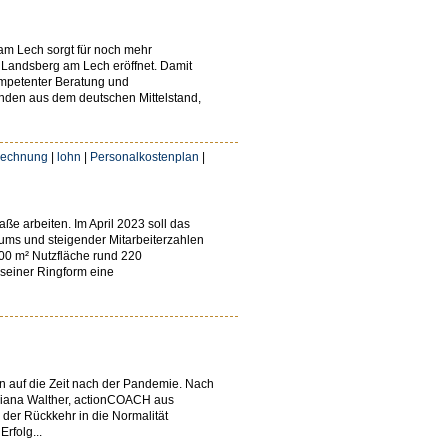
 am Lech sorgt für noch mehr
 Landsberg am Lech eröffnet. Damit
ompetenter Beratung und
unden aus dem deutschen Mittelstand,
rechnung
|
lohn
|
Personalkostenplan
|
e arbeiten. Im April 2023 soll das
ums und steigender Mitarbeiterzahlen
00 m² Nutzfläche rund 220
 seiner Ringform eine
n auf die Zeit nach der Pandemie. Nach
 Diana Walther, actionCOACH aus
 der Rückkehr in die Normalität
rfolg...