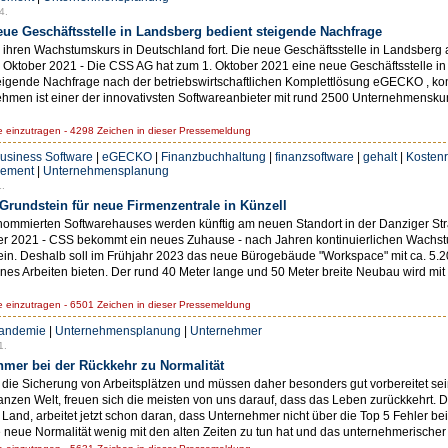
4.
e Geschäftsstelle in Landsberg bedient steigende Nachfrage
 ihren Wachstumskurs in Deutschland fort. Die neue Geschäftsstelle in Landsberg
Oktober 2021 - Die CSS AG hat zum 1. Oktober 2021 eine neue Geschäftsstelle in
teigende Nachfrage nach der betriebswirtschaftlichen Komplettlösung eGECKO , k
ehmen ist einer der innovativsten Softwareanbieter mit rund 2500 Unternehmensk
einzutragen - 4298 Zeichen in dieser Pressemeldung
usiness Software
|
eGECKO
|
Finanzbuchhaltung
|
finanzsoftware
|
gehalt
|
Kosten
ement
|
Unternehmensplanung
.
Grundstein für neue Firmenzentrale in Künzell
nommierten Softwarehauses werden künftig am neuen Standort in der Danziger Straß
er 2021 - CSS bekommt ein neues Zuhause - nach Jahren kontinuierlichen Wachst
ein. Deshalb soll im Frühjahr 2023 das neue Bürogebäude "Workspace" mit ca. 5.2
nes Arbeiten bieten. Der rund 40 Meter lange und 50 Meter breite Neubau wird mit
einzutragen - 6501 Zeichen in dieser Pressemeldung
andemie
|
Unternehmensplanung
|
Unternehmer
1.
hmer bei der Rückkehr zu Normalität
die Sicherung von Arbeitsplätzen und müssen daher besonders gut vorbereitet sei
anzen Welt, freuen sich die meisten von uns darauf, dass das Leben zurückkehrt.
and, arbeitet jetzt schon daran, dass Unternehmer nicht über die Top 5 Fehler bei
e neue Normalität wenig mit den alten Zeiten zu tun hat und das unternehmerischer E