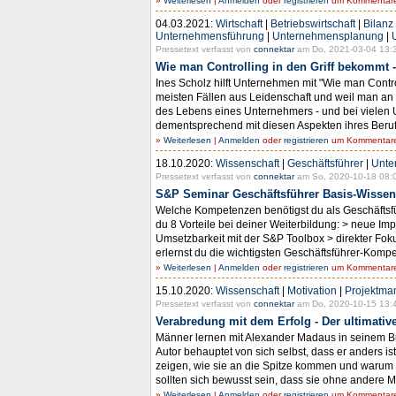
»
Weiterlesen
|
Anmelden
oder
registrieren
um Kommentare 
04.03.2021:
Wirtschaft
|
Betriebswirtschaft
|
Bilanz
Unternehmensführung
|
Unternehmensplanung
|
Pressetext verfasst von
connektar
am Do, 2021-03-04 13:
Wie man Controlling in den Griff bekommt -
Ines Scholz hilft Unternehmen mit "Wie man Contro
meisten Fällen aus Leidenschaft und weil man an s
des Lebens eines Unternehmers - und bei vielen 
dementsprechend mit diesen Aspekten ihres Berufs
»
Weiterlesen
|
Anmelden
oder
registrieren
um Kommentare 
18.10.2020:
Wissenschaft
|
Geschäftsführer
|
Unte
Pressetext verfasst von
connektar
am So, 2020-10-18 08:
S&P Seminar Geschäftsführer Basis-Wissen
Welche Kompetenzen benötigst du als Geschäftsfü
du 8 Vorteile bei deiner Weiterbildung: > neue Im
Umsetzbarkeit mit der S&P Toolbox > direkter Fo
erlernst du die wichtigsten Geschäftsführer-Kom
»
Weiterlesen
|
Anmelden
oder
registrieren
um Kommentare 
15.10.2020:
Wissenschaft
|
Motivation
|
Projektm
Pressetext verfasst von
connektar
am Do, 2020-10-15 13:
Verabredung mit dem Erfolg - Der ultimativ
Männer lernen mit Alexander Madaus in seinem Bu
Autor behauptet von sich selbst, dass er anders 
zeigen, wie sie an die Spitze kommen und warum de
sollten sich bewusst sein, dass sie ohne andere M
»
Weiterlesen
|
Anmelden
oder
registrieren
um Kommentare 