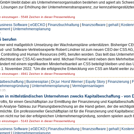
 GmbH bleibt dabei als Unternehmensorganisation bestehen und agiert als Schw
tet Lösungen zur Erhöhung der Unternehmenstransparenz, zur kennzahlengestützt
einzutragen - 5548 Zeichen in dieser Pressemeldung
usiness Software
|
eGECKO
|
Finanzbuchhaltung
|
finanzsoftware
|
gehalt
|
Kosten
ement
|
Unternehmensplanung
7.
 berufen
dner wird maßgeblich Umsetzung der Wachstumspläne unterstützen. Bisheriger CE
loud- und Software-Vertriebsexperte Robert Lindner ist zum neuen CEO der CSS AG
ntrolling und Human Resources (HR), berufen worden. Das teilt das Unternehmen
 Aufsichtsrat der CSS AG wechseln wird. Michael Friemel wird neben dem Mehrheits
ert mit einem signifikanten Minderheitsanteil an CSS beteiligt bleiben und das
m 1. November 2022. "Um die erfolgreiche Entwicklung von CSS am Markt weiter zu
einzutragen - 4941 Zeichen in dieser Pressemeldung
albeschaffung
|
Businessplan
|
Dr.jur. Horst Werner
|
Equity Story
|
Finanzierung
|
F
nehmensgründung
|
Unternehmensplanung
|
Vermögensanlagen
0:35.
plan in mittelständischen Unternehmen zwecks Kapitalbeschaffung - von D
fils, für einen Geschäftsplan zur Ermittlung der Finanzierung und Kapitalbeschaffu
in Analyse-Tableau zur Planungsberechnung an die Hand geben, der die wichtigste
öchte. Ein professioneller Geschäftsplan ist für die Finanzierung und Kapitalbes
nen nicht nur bei der erfolgreichen Unternehmensgründung, sondern spielen auch b
einzutragen - 5143 Zeichen in dieser Pressemeldung
usiness Software
|
eGECKO
|
Finanzbuchhaltung
|
finanzsoftware
|
gehalt
|
Kosten
ement
|
Unternehmensplanung