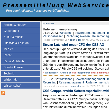
Pressemitteilung WebServic
Pressemitteilungen kostenlos veröffentlichen
Startseite
Freizeit & Hobby
Unternehmensplanung
Gesundheit
01.03.2023:
Wirtschaft
|
Bewerbermanagement
|
B
Personalwesen
|
Rechnungswesen
|
Reisemanag
Kultur & Musik
Pressetext verfasst von
connektar
am Mi, 2023-03-01 23:2
Lifestyle & Fashion
Stevan Lutz wird neuer CFO der CSS AG
Der Start-up-Experte verstärkt künftig das CSS-
Medien
langjährige Start-up-Experte Stevan Lutz wird mi
Recht
Unternehmenssoftware für Rechnungswesen, Contr
erfahrenen Finanzexperten als neuen Chief Finan
Reise & Urlaub
Gründung zum Börsengang begleiten durfte, finde
Sport & Fitness
unterstützen." Für die CSS AG zeichnet Stevan Lutz
»
Weiterlesen
|
Anmelden
oder
registrieren
um Kommentare 
Technik
08.12.2022:
Wirtschaft
|
Bewerbermanagement
|
B
Wirtschaft
Recruiting
|
Reisemanagement
|
Unternehmenspl
Wissenschaft
Pressetext verfasst von
connektar
am Do, 2022-12-08 13:
CSS Gruppe erwirbt Softwarespezialist ev
Akquisition erweitert bisherigen CSS-Fokus um 
Dezember 2022 - Die CSS Gruppe hat mit sofortig
von Geschäftsmodellen (Digital Management). Zie
anzubieten und durch innovative Lösungen rund