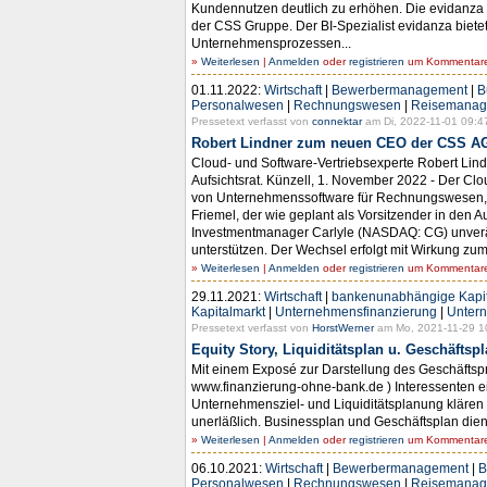
Kundennutzen deutlich zu erhöhen. Die evidanza
der CSS Gruppe. Der BI-Spezialist evidanza bie
Unternehmensprozessen...
»
Weiterlesen
|
Anmelden
oder
registrieren
um Kommentare 
01.11.2022:
Wirtschaft
|
Bewerbermanagement
|
B
Personalwesen
|
Rechnungswesen
|
Reisemanag
Pressetext verfasst von
connektar
am Di, 2022-11-01 09:4
Robert Lindner zum neuen CEO der CSS AG
Cloud- und Software-Vertriebsexperte Robert Lin
Aufsichtsrat. Künzell, 1. November 2022 - Der C
von Unternehmenssoftware für Rechnungswesen, Co
Friemel, der wie geplant als Vorsitzender in den
Investmentmanager Carlyle (NASDAQ: CG) unveränd
unterstützen. Der Wechsel erfolgt mit Wirkung zu
»
Weiterlesen
|
Anmelden
oder
registrieren
um Kommentare 
29.11.2021:
Wirtschaft
|
bankenunabhängige Kapit
Kapitalmarkt
|
Unternehmensfinanzierung
|
Unter
Pressetext verfasst von
HorstWerner
am Mo, 2021-11-29 1
Equity Story, Liquiditätsplan u. Geschäfts
Mit einem Exposé zur Darstellung des Geschäftspro
www.finanzierung-ohne-bank.de ) Interessenten e
Unternehmensziel- und Liquiditätsplanung klären m
unerläßlich. Businessplan und Geschäftsplan die
»
Weiterlesen
|
Anmelden
oder
registrieren
um Kommentare 
06.10.2021:
Wirtschaft
|
Bewerbermanagement
|
B
Personalwesen
|
Rechnungswesen
|
Reisemanag