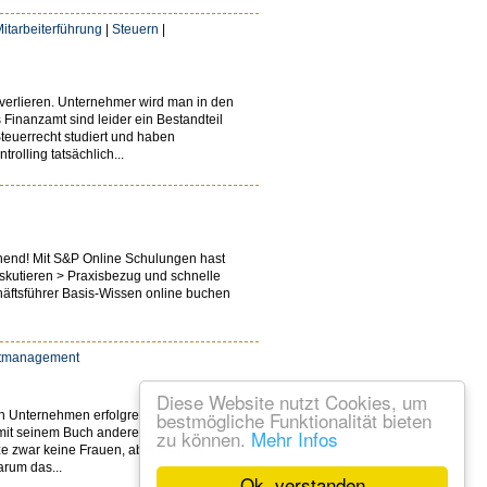
itarbeiterführung
|
Steuern
|
u verlieren. Unternehmer wird man in den
 Finanzamt sind leider ein Bestandteil
euerrecht studiert und haben
olling tatsächlich...
nnend! Mit S&P Online Schulungen hast
iskutieren > Praxisbezug und schnelle
häftsführer Basis-Wissen online buchen
itmanagement
Diese Website nutzt Cookies, um
bestmögliche Funktionalität bieten
 Unternehmen erfolgreich leiten. Der
ll mit seinem Buch anderen Männern nun
zu können.
Mehr Infos
itze zwar keine Frauen, aber Männer
arum das...
Ok, verstanden