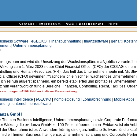
e
Kontakt
|
Impressum
|
AGB
|
Datenschutz
|
Hilfe
usiness Software
|
eGECKO
|
Finanzbuchhaltung
|
finanzsoftware
|
gehalt
|
Kosten
ement
|
Unternehmensplanung
1.
Führungsteam und wird die Umsetzung der Wachstumspläne maßgeblich vorantreiben
t Wirkung zum 1. März 2023 neuer Chief Financial Officer (CFO) der CSS AG, eine
olling und Human Resources (HR). Das teilt das Unternehmen heute mit. Mit Stev
cial Officer (CFO) gewinnen: "Nachdem ich ein schnell wachsendes Unternehmen i
 ich es nun äußerst spannend, ein bereits etabliertes und profitables Unternehm
 nun verantwortlich für die Bereiche Finanzen, Controlling, Recht, Facilities, Order
einzutragen - 4169 Zeichen in dieser Pressemeldung
usiness Intelligence
|
eGECKO
|
Komplettlösung
|
Lohnabrechnung
|
Mobile Apps
anung
|
unternehmenssoftware
48.
idanza GmbH
die Themen Business Intelligence, Unternehmensplanung sowie Corporate Perform
er Wirkung die evidanza GmbH zu 100 Prozent übernommen. Evidanza ist ein Anbie
l der Übernahme ist es, Anwendern künftig eine ganzheitliche Software für die 
 um die Themen Business Intelligence, Unternehmensplanung und Corporate Per