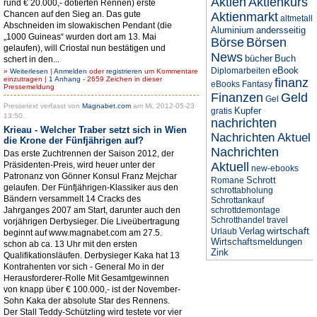
Aktien
Aktienkurs
rund € 20.000,- dotierten Rennen) erste
Chancen auf den Sieg an. Das gute
Aktienmarkt
altmetall
Abschneiden im slowakischen Pendant (die
Aluminium
andersseitig
„1000 Guineas“ wurden dort am 13. Mai
Börse
Börsen
gelaufen), will Criostal nun bestätigen und
News
bücher
Buch
schert in den...
eBook
Diplomarbeiten
»
Weiterlesen
|
Anmelden
oder
registrieren
um Kommentare
einzutragen |
1 Anhang
- 2659 Zeichen in dieser
finanz
eBooks
Fantasy
Pressemeldung
Finanzen
Geld
Gel
Pressetext verfasst von
Magnabet.com
am Mi, 2012-05-23
Kupfer
gratis
13:50.
nachrichten
Krieau - Welcher Traber setzt sich in Wien
Nachrichten Aktuel
die Krone der Fünfjährigen auf?
Nachrichten
Das erste Zuchtrennen der Saison 2012, der
Präsidenten-Preis, wird heuer unter der
Aktuell
new-ebooks
Patronanz von Gönner Konsul Franz Mejchar
Schrott
Romane
gelaufen. Der Fünfjährigen-Klassiker aus den
schrottabholung
Bändern versammelt 14 Cracks des
Schrottankauf
Jahrganges 2007 am Start, darunter auch den
schrottdemontage
Schrotthandel
travel
vorjährigen Derbysieger. Die Liveübertragung
wirtschaft
Verlag
Urlaub
beginnt auf www.magnabet.com am 27.5.
Wirtschaftsmeldungen
schon ab ca. 13 Uhr mit den ersten
Zink
Qualifikationsläufen. Derbysieger Kaka hat 13
Kontrahenten vor sich - General Mo in der
Herausforderer-Rolle Mit Gesamtgewinnen
von knapp über € 100.000,- ist der November-
Sohn Kaka der absolute Star des Rennens.
Der Stall Teddy-Schützling wird testete vor vier