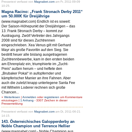
Pressetext verfasst von
Magnabet.com
am Fr, 2011-09-09
10:25.
Magna Racino: „Frank Stronach Derby 2011“
um 50.000€ für Dreijährige
(www.magnabet.com) Endlich ist es soweit:
Der Saison-Höhepunkt der Dreijährigen – das
13. Frank Stronach Derby – kommt zur
Austragung. Zwölf Vertreter des Jahrgangs
2008 sind für dieses Zuchtrennen
eingeschrieben. Xea Venus gilt mit Gerhard
Mayr als große Favoritin auf den Sieg. Sie
bestritt heuer alle bislang ausgetragenen
Zuchtrennbewerbe, kam in den ersten beiden
am Ehrenplatz ein, triumphierte im „Zucht-
Preis“ außen herum – und heftete den
„Brubaker Pokal“ in aufopfernder und
kämpferischer Manier an ihre Fahnen. Aber
auch die zuletzt knapp unterlegene Santa Fee
mit Wilhelm Loderer rechnen sich große
Chancen...
»
Weiterlesen
|
Anmelden
oder
registrieren
um Kommentare
einzutragen |
1 Anhang
- 3307 Zeichen in dieser
Pressemeldung
Pressetext verfasst von
Magnabet.com
am Di, 2011-06-21
14:15.
143. Österreichisches Galopperderby an
Noble Champion und Terrence Hellier
(www.magnabet.com) - Noble Champion aus