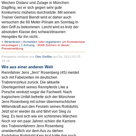
Wochen Distanz und Zulage in München-
Daglfing, wo er sich gegen sehr gute
Konkurrenz mühelos durchsetzte. Mit seinem
Trainer Gerhard Biendl wird er daher auch
versuchen die 60 Meter-Pönale am Sonntag in
den Griff zu bekommen. Leicht wird es trotz der
absoluten Klasse des schwarzbraunen
Hengstes für ihn nicht...
»
Weiterlesen
|
Anmelden
oder
registrieren
um Kommentare
einzutragen |
1 Anhang
- 3048 Zeichen in dieser
Pressemeldung
Pressetext verfasst von
Otto Geißler
am Sa, 2012-02-25
15:19.
Wie aus einer anderen Welt
Rennfahrer Jens „Jero“ Rosenberg (45) meldet
sich mit Fabelzeiten im deutschen
Trabrennzirkus zurück. Die aktuelle
Überlegenheit seines Rennpferds Like a
Porsche verdutzt sogar die Fachwelt. Nach
tragischem Unfall befreite sich der Münchner
Jens Rosenberg mit schier übermenschlicher
Willenskraft aus den Fesseln seines Rollstuhls.
Jetzt ist er wieder da und fährt von Sieg zu
Sieg. Es liest sich wie ein schlimmes Märchen:
Noch vor ein paar Jahren schien die Karriere
des Trabrennfahrers Jens Rosenberg
unwiderruflich vor dem Aus zu stehen.
Endstation Rollstuhl! Kein Arzt hätte ihm noch