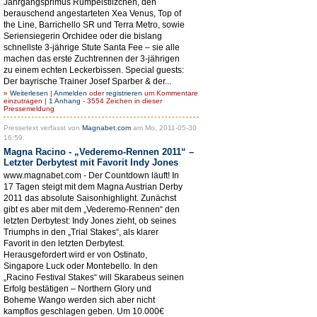
Jahrgangsprimus Rumpelstilzchen, den
berauschend angestarteten Xea Venus, Top of
the Line, Barrichello SR und Terra Metro, sowie
Seriensiegerin Orchidee oder die bislang
schnellste 3-jährige Stute Santa Fee – sie alle
machen das erste Zuchtrennen der 3-jährigen
zu einem echten Leckerbissen. Special guests:
Der bayrische Trainer Josef Sparber & der...
»
Weiterlesen
|
Anmelden
oder
registrieren
um Kommentare
einzutragen |
1 Anhang
- 3554 Zeichen in dieser
Pressemeldung
Pressetext verfasst von
Magnabet.com
am Mo, 2011-05-30
16:59.
Magna Racino - „Vederemo-Rennen 2011“ –
Letzter Derbytest mit Favorit Indy Jones
www.magnabet.com - Der Countdown läuft! In
17 Tagen steigt mit dem Magna Austrian Derby
2011 das absolute Saisonhighlight. Zunächst
gibt es aber mit dem „Vederemo-Rennen“ den
letzten Derbytest: Indy Jones zieht, ob seines
Triumphs in den „Trial Stakes“, als klarer
Favorit in den letzten Derbytest.
Herausgefordert wird er von Ostinato,
Singapore Luck oder Montebello. In den
„Racino Festival Stakes“ will Skarabeus seinen
Erfolg bestätigen – Northern Glory und
Boheme Wango werden sich aber nicht
kampflos geschlagen geben. Um 10.000€