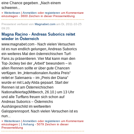
eine Chance gegeben. „Nach einem
schweren...
»
Weiterlesen
|
Anmelden
oder
registrieren
um Kommentare
einzutragen - 3600 Zeichen in dieser Pressemeldung
Pressetext verfasst von
Magnabet.com
am Di, 2011-10-25
09:20.
Magna Racino - Andreas Suborics reitet
wieder in Österreich
www.magnabet.com - Nach vielen Versuchen
ist es nun endlich gelungen, Andreas Suborics
ein weiteres Mal den österreichischen Turf-
Fans zu präsentieren. Vier Mal kann man den
Top-Jockey bei der „Arbeit“ bewundern – in
allen Rennen sollte er über gute Chancen
verfügen. Im „Internationalen Austria Preis“
reitet er Salenaera – im „Preis der Diana“
wurde er mit Lady Alida gepaart. Start der
Rennen ist am Österreichischen
Nationalfeiertag(Mittwoch, 26.10.) um 13 Uhr
und alle Turffans freuen sich schon auf
Andreas Suborics – Österreichs
Aushängeschild im weltweiten
Galopprennsport. Nach vielen Versuchen ist es
nun...
»
Weiterlesen
|
Anmelden
oder
registrieren
um Kommentare
einzutragen |
1 Anhang
- 5079 Zeichen in dieser
Pressemeldung