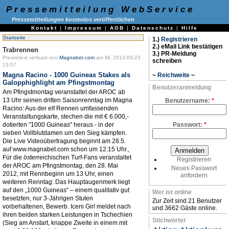
Pressemitteilung WebService
Pressemitteilungen kostenlos veröffentlichen
Kontakt
|
Impressum
|
AGB
|
Datenschutz
|
Hilfe
Startseite
1.)
Registrieren
2.) eMail Link bestätigen
Trabrennen
3.) PR-Meldung
Pressetext verfasst von
Magnabet.com
am Mi, 2012-05-23
schreiben
13:57.
Magna Racino - 1000 Guineas Stakes als
~
Reichweite
~
Galopphighlight am Pfingstmontag
Benutzeranmeldung
Am Pfingstmontag veranstaltet der AROC ab
13 Uhr seinen dritten Saisonrenntag im Magna
Benutzername:
*
Racino: Aus der elf Rennen umfassenden
Veranstaltungskarte, stechen die mit € 6.000,-
dotierten "1000 Guineas" heraus - in der
Passwort:
*
sieben Vollblutdamen um den Sieg kämpfen.
Die Live Videoübertragung beginnt am 28.5.
auf www.magnabet.com schon um 12:15 Uhr.‚
Für die österreichischen Turf-Fans veranstaltet
Registrieren
der AROC am Pfingstmontag, den 28. Mai
Neues Passwort
2012, mit Rennbeginn um 13 Uhr, einen
anfordern
weiteren Renntag: Das Hauptaugenmerk liegt
auf den „1000 Guineas“ – einem qualitativ gut
Wer ist online
besetzten, nur 3-Jährigen Stuten
Zur Zeit sind 21 Benutzer
vorbehaltenen, Bewerb. Iceni Girl meldet nach
und 3662 Gäste online.
ihren beiden starken Leistungen in Tschechien
Stichwörter
(Sieg am Anstart, knappe Zweite in einem mit