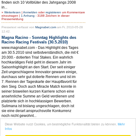
finden sich 10 Vollblüter des Jahrgangs 2008
in...
»
Weiterlesen
|
Anmelden
oder
registrieren
um Kommentare
einzutragen |
1 Anhang
- 3188 Zeichen in dieser
Pressemeldung
Pressetext verfasst von
Magnabet.com
am Fr, 2010-05-28
12:42.
Magna Racino - Sonntag Highlights des
Racino Racing Festivals (30.5.2010)
www.magnabet.com - Das Highlight des Tages
am 30.5.2010 sind selbstverständlich, die mit €
20.000.- dotierten Trial Stakes. Ein wahrlich
hochkarätiges Feld geht in diesem Jahr im
Saisonhighlight an den Start. Der seit einiger
Zeit ungeschlagene Innovator gewann einige,
durchaus sehr gut dotierte Rennen und ist im
7. Rennen der Tageskarte der Hauptfavorit für
den Sieg. Doch auch Miracle Match konnte in
seiner bisweilen kurzen Karriere schon eine
ansehnliche Summe an Geld verdienen und
platzierte sich in hochklassigen Bewerben.
Sulimana ist bislang ungeschlagen, doch ist
sie eine derart anspruchsvolle Konkurrenz
noch nicht gewohnt...
»
Weiterlesen
|
Anmelden
oder
registrieren
um Kommentare
Diese Website nutzt Cookies, um bestmögliche Funktionalität bieten zu können.
Mehr
einzutragen - 2992 Zeichen in dieser Pressemeldung
Infos
1
2
3
nächste Seite ›
letzte Seite