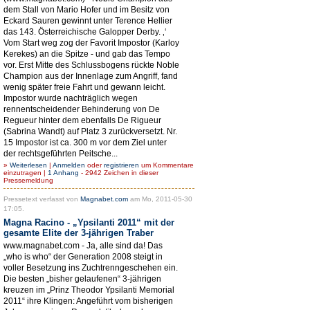
dem Stall von Mario Hofer und im Besitz von
Eckard Sauren gewinnt unter Terence Hellier
das 143. Österreichische Galopper Derby. ‚‘
Vom Start weg zog der Favorit Impostor (Karloy
Kerekes) an die Spitze - und gab das Tempo
vor. Erst Mitte des Schlussbogens rückte Noble
Champion aus der Innenlage zum Angriff, fand
wenig später freie Fahrt und gewann leicht.
Impostor wurde nachträglich wegen
rennentscheidender Behinderung von De
Regueur hinter dem ebenfalls De Rigueur
(Sabrina Wandt) auf Platz 3 zurückversetzt. Nr.
15 Impostor ist ca. 300 m vor dem Ziel unter
der rechtsgeführten Peitsche...
»
Weiterlesen
|
Anmelden
oder
registrieren
um Kommentare
einzutragen |
1 Anhang
- 2942 Zeichen in dieser
Pressemeldung
Pressetext verfasst von
Magnabet.com
am Mo, 2011-05-30
17:05.
Magna Racino - „Ypsilanti 2011“ mit der
gesamte Elite der 3-jährigen Traber
www.magnabet.com - Ja, alle sind da! Das
„who is who“ der Generation 2008 steigt in
voller Besetzung ins Zuchtrenngeschehen ein.
Die besten „bisher gelaufenen“ 3-jährigen
kreuzen im „Prinz Theodor Ypsilanti Memorial
2011“ ihre Klingen: Angeführt vom bisherigen