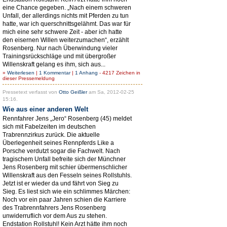
eine Chance gegeben. „Nach einem schweren
Unfall, der allerdings nichts mit Pferden zu tun
hatte, war ich querschnittsgelähmt. Das war für
mich eine sehr schwere Zeit - aber ich hatte
den eisernen Willen weiterzumachen“, erzählt
Rosenberg. Nur nach Überwindung vieler
Trainingsrückschläge und mit übergroßer
Willenskraft gelang es ihm, sich aus...
»
Weiterlesen
|
1 Kommentar
|
1 Anhang
- 4217 Zeichen in
dieser Pressemeldung
Pressetext verfasst von
Otto Geißler
am Sa, 2012-02-25
15:16.
Wie aus einer anderen Welt
Rennfahrer Jens „Jero“ Rosenberg (45) meldet
sich mit Fabelzeiten im deutschen
Trabrennzirkus zurück. Die aktuelle
Überlegenheit seines Rennpferds Like a
Porsche verdutzt sogar die Fachwelt. Nach
tragischem Unfall befreite sich der Münchner
Jens Rosenberg mit schier übermenschlicher
Willenskraft aus den Fesseln seines Rollstuhls.
Jetzt ist er wieder da und fährt von Sieg zu
Sieg. Es liest sich wie ein schlimmes Märchen:
Noch vor ein paar Jahren schien die Karriere
des Trabrennfahrers Jens Rosenberg
unwiderruflich vor dem Aus zu stehen.
Endstation Rollstuhl! Kein Arzt hätte ihm noch