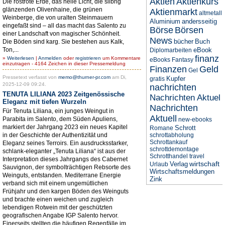
Aktien
Aktienkurs
Die rostrote Erde, das helle Licht, die silbrig
glänzenden Olivenhaine, die grünen
Aktienmarkt
altmetall
Weinberge, die von uralten Steinmauern
Aluminium
andersseitig
eingefaßt sind – all das macht das Salento zu
Börse
Börsen
einer Landschaft von magischer Schönheit.
News
bücher
Buch
Die Böden sind karg. Sie bestehen aus Kalk,
Ton,...
eBook
Diplomarbeiten
finanz
»
Weiterlesen
|
Anmelden
oder
registrieren
um Kommentare
eBooks
Fantasy
einzutragen - 4164 Zeichen in dieser Pressemeldung
Finanzen
Geld
Gel
Pressetext verfasst von
memo@thurner-pr.com
am Di,
Kupfer
gratis
2025-12-09 09:24.
nachrichten
TENUTA LILIANA 2023 Zeitgenössische
Nachrichten Aktuel
Eleganz mit tiefen Wurzeln
Nachrichten
Für Tenuta Liliana, ein junges Weingut in
Aktuell
Parabita im Salento, dem Süden Apuliens,
new-ebooks
markiert der Jahrgang 2023 ein neues Kapitel
Schrott
Romane
in der Geschichte der Authentizität und
schrottabholung
Schrottankauf
Eleganz seines Terroirs. Ein ausdrucksstarker,
schrottdemontage
schlank-eleganter „Tenuta Liliana“ ist aus der
Schrotthandel
travel
Interpretation dieses Jahrgangs des Cabernet
wirtschaft
Verlag
Urlaub
Sauvignon, der symbolträchtigen Rebsorte des
Wirtschaftsmeldungen
Weinguts, entstanden. Mediterrane Energie
Zink
verband sich mit einem ungemütlichen
Frühjahr und den kargen Böden des Weinguts
und brachte einen weichen und zugleich
lebendigen Rotwein mit der geschützten
geografischen Angabe IGP Salento hervor.
Einerseits stellten die häufigen Regenfälle im