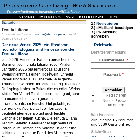
Pressemitteilung WebService
Pressemitteilungen kostenlos veröffentlichen
Kontakt
|
Impressum
|
AGB
|
Datenschutz
|
Hilfe
Startseite
1.)
Registrieren
2.) eMail Link bestätigen
Tenuta Liliana
3.) PR-Meldung
Pressetext verfasst von
memo@thurner-pr.com
am Mi,
schreiben
2026-06-03 15:37.
Der neue Veneri 2025: ein Rosé von
~
Reichweite
~
höchster Eleganz und Finesse von der
Benutzeranmeldung
Tenuta Liliana
Juni 2026. Ein neuer Farbton bereichert das
Benutzername:
*
Sortiment der Tenuta Liliana: rosé. Mit dem
Jahrgang 2025 präsentiert das apulische
Weingut erstmals einen Roséwein. Er heißt
Passwort:
*
Veneri und wird aus Cabernet-Sauvignon-
Trauben gewonnen. Ihr feiner, beerig-fruchtiger
Duft spiegelt sich im Bukett dieses edlen Weins
wider. Der Veneri Rosé ist extrem elegant, sehr
Registrieren
nuancenreich und von geradezu
Neues Passwort
unwiderstehlicher Frische. Gut gekühlt, ist er
anfordern
der perfekte Aperitiv auf der Terrasse. Er
begleitet aber ebenso gut auch leichte
Wer ist online
Gerichte der feinen Küche. Die Tenuta Liliana
Zur Zeit sind 16 Benutzer
liegt im Salento. Genauer gesagt: beim Ort
und 3380 Gäste online.
Parabita im Herzen des Salento. In der Ferne
Stichwörter
schimmert das blaue Band des Mittelmeers.