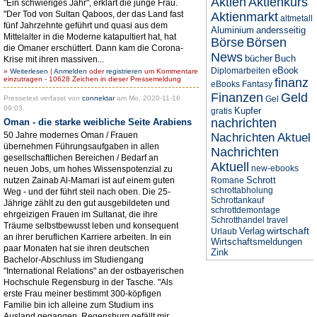
Aktien
Aktienkurs
"Ein schwieriges Jahr", erklärt die junge Frau.
"Der Tod von Sultan Qaboos, der das Land fast
Aktienmarkt
altmetall
fünf Jahrzehnte geführt und quasi aus dem
Aluminium
andersseitig
Mittelalter in die Moderne katapultiert hat, hat
Börse
Börsen
die Omaner erschüttert. Dann kam die Corona-
News
bücher
Buch
Krise mit ihren massiven...
eBook
Diplomarbeiten
»
Weiterlesen
|
Anmelden
oder
registrieren
um Kommentare
einzutragen - 10628 Zeichen in dieser Pressemeldung
finanz
eBooks
Fantasy
Finanzen
Geld
Pressetext verfasst von
connektar
am Mo, 2020-11-16
Gel
09:03.
Kupfer
gratis
nachrichten
Oman - die starke weibliche Seite Arabiens
50 Jahre modernes Oman / Frauen
Nachrichten Aktuel
übernehmen Führungsaufgaben in allen
Nachrichten
gesellschaftlichen Bereichen / Bedarf an
Aktuell
new-ebooks
neuen Jobs, um hohes Wissenspotenzial zu
Schrott
nutzen Zainab Al-Mamari ist auf einem guten
Romane
schrottabholung
Weg - und der führt steil nach oben. Die 25-
Schrottankauf
Jährige zählt zu den gut ausgebildeten und
schrottdemontage
ehrgeizigen Frauen im Sultanat, die ihre
Schrotthandel
travel
Träume selbstbewusst leben und konsequent
wirtschaft
Verlag
Urlaub
an ihrer beruflichen Karriere arbeiten. In ein
Wirtschaftsmeldungen
paar Monaten hat sie ihren deutschen
Zink
Bachelor-Abschluss im Studiengang
"International Relations" an der ostbayerischen
Hochschule Regensburg in der Tasche. "Als
erste Frau meiner bestimmt 300-köpfigen
Familie bin ich alleine zum Studium ins
Ausland gegangen. Regensburg gefällt mir