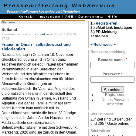
Pressemitteilung WebService
Pressemitteilungen kostenlos veröffentlichen
Kontakt
|
Impressum
|
AGB
|
Datenschutz
|
Hilfe
Startseite
1.)
Registrieren
2.) eMail Link bestätigen
Sultanat
3.) PR-Meldung
Pressetext verfasst von
connektar
am Di, 2021-11-16
schreiben
17:28.
Frauen in Oman - selbstbewusst und
~
Reichweite
~
zielorientiert
Benutzeranmeldung
Nationalfeiertag in Oman am 18. November.
Gleichberechtigung wird in Oman ganz
Benutzername:
*
selbstverständlich gelebt. Frauen übernehmen
Verantwortung in allen Bereichen der
Wirtschaft und des öffentlichen Lebens In
Passwort:
*
fremde Kulturen einzutauchen war für Ikhlas
Almaawali von Kindertagen an
selbstverständlich. Ihr Vater war Mitglied des
diplomatischen Teams in der Botschaft des
Registrieren
Sultanats von Oman in Jemen, Russland und
Neues Passwort
Ägypten - die ganze Familie mit insgesamt
anfordern
sechs Kindern kam natürlich mit. In
Deutschland verbrachte die heute 28-Jährige
Wer ist online
insgesamt acht Jahre. An der Hochschule
Zur Zeit sind 18 Benutzer
Fulda studierte sie internationale
und 2657 Gäste online.
Betriebswirtschaftslehre mit dem Schwerpunkt
Stichwörter
Marketing. 2020 ging sie zurück in den Oman.