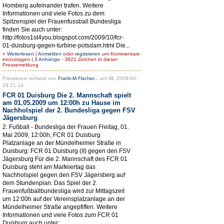
Homberg aufeinander trafen. Weitere
Informationen und viele Fotos zu dem
Spitzenspiel der Frauenfussball Bundesliga
finden Sie auch unter:
http://fotos1st4you.blogspot.com/2009/10/fcr-
01-duisburg-gegen-turbine-potsdam.html Die...
»
Weiterlesen
|
Anmelden
oder
registrieren
um Kommentare
einzutragen |
3 Anhänge
- 3821 Zeichen in dieser
Pressemeldung
Pressetext verfasst von
Frank-M.Fischer...
am Mi, 2009-04-
29 21:14.
FCR 01 Duisburg Die 2. Mannschaft spielt
am 01.05.2009 um 12:00h zu Hause im
Nachholspiel der 2. Bundesliga gegen FSV
Jägersburg
2. Fußball - Bundesliga der Frauen Freitag, 01.
Mai 2009, 12:00h, FCR 01 Duisburg
Platzanlage an der Mündelheimer Straße in
Duisburg: FCR 01 Duisburg (II) gegen den FSV
Jägersburg Für die 2. Mannschaft des FCR 01
Duisburg steht am Maifeiertag das
Nachholspiel gegen den FSV Jägersberg auf
dem Stundenplan. Das Spiel der 2.
Frauenfußballbundesliga wird zur Mittagszeit
um 12:00h auf der Vereinsplatzanlage an der
Mündelheimer Straße angepfiffen. Weitere
Informationen und viele Fotos zum FCR 01
Duisburg auch unter: