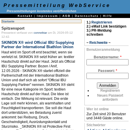
Pressemitteilung WebService
Pressemitteilungen kostenlos veröffentlichen
Kontakt
|
Impressum
|
AGB
|
Datenschutz
|
Hilfe
Startseite
1.)
Registrieren
2.) eMail Link bestätigen
Spitzensport
3.) PR-Meldung
Pressetext verfasst von
connektar
am Di, 2026-05-12
schreiben
12:42.
SKINION X® wird Official IBU Supplying
~
Reichweite
~
Partner der International Biathlon Union
Benutzeranmeldung
Haut wird im Sport oft erst beachtet, wenn sie
verletzt ist. SKINION X® setzt früher an: textiler
Benutzername:
*
Hautschutz direkt auf der Haut. Jetzt als Official
IBU Supplying Partner. Bozen / Anif,
12.05.2026 - SKINION X® startet offiziell die
Passwort:
*
Partnerschaft mit der International Biathlon
Union und darf sich ab sofort "Official IBU
Supplying Partner" nennen. SKINION X® steht
für eine neue Kategorie im Sport: textilen
Registrieren
Hautschutz direkt auf der Haut. Die Idee ist
Neues Passwort
einfach. Die Wirkung ist relevant. Die erste
anfordern
Lage soll mehr können, als warmhalten und
Feuchtigkeit transportieren. Sie soll die Haut
Wer ist online
dort unterstützen, wo Belastung zuerst
Zur Zeit sind 20 Benutzer
ankommt: bei Reibung, Druck,
und 3448 Gäste online.
Geschwindigkeit, Ausrüstungskontakt und
Stichwörter
Sturzrisiko. _SKINION X® ist Protective First