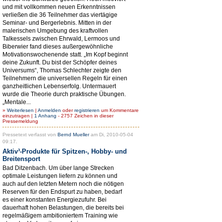
und mit vollkommen neuen Erkenntnissen
verließen die 36 Teilnehmer das viertägige
Seminar- und Bergerlebnis. Mitten in der
malerischen Umgebung des kraftvollen
Talkessels zwischen Ehrwald, Lermoos und
Biberwier fand dieses außergewöhnliche
Motivationswochenende statt. „Im Kopf beginnt
deine Zukunft. Du bist der Schöpfer deines
Universums“, Thomas Schlechter zeigte den
Teilnehmern die universellen Regeln für einen
ganzheitlichen Lebenserfolg. Untermauert
wurde die Theorie durch praktische Übungen.
„Mentale...
»
Weiterlesen
|
Anmelden
oder
registrieren
um Kommentare
einzutragen |
1 Anhang
- 2757 Zeichen in dieser
Pressemeldung
Pressetext verfasst von
Bernd Mueller
am Di, 2010-05-04
09:17.
Aktiv³-Produkte für Spitzen-, Hobby- und
Breitensport
Bad Ditzenbach. Um über lange Strecken
optimale Leistungen liefern zu können und
auch auf den letzten Metern noch die nötigen
Reserven für den Endspurt zu haben, bedarf
es einer konstanten Energiezufuhr. Bei
dauerhaft hohen Belastungen, die bereits bei
regelmäßigem ambitioniertem Training wie