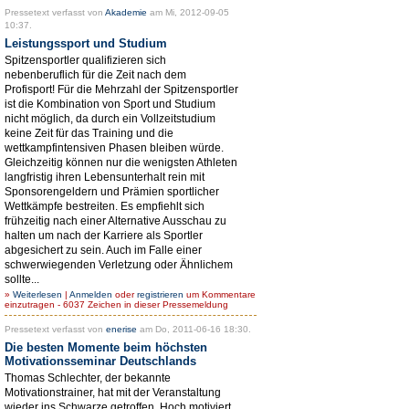
Pressetext verfasst von
Akademie
am Mi, 2012-09-05
10:37.
Leistungssport und Studium
Spitzensportler qualifizieren sich
nebenberuflich für die Zeit nach dem
Profisport! Für die Mehrzahl der Spitzensportler
ist die Kombination von Sport und Studium
nicht möglich, da durch ein Vollzeitstudium
keine Zeit für das Training und die
wettkampfintensiven Phasen bleiben würde.
Gleichzeitig können nur die wenigsten Athleten
langfristig ihren Lebensunterhalt rein mit
Sponsorengeldern und Prämien sportlicher
Wettkämpfe bestreiten. Es empfiehlt sich
frühzeitig nach einer Alternative Ausschau zu
halten um nach der Karriere als Sportler
abgesichert zu sein. Auch im Falle einer
schwerwiegenden Verletzung oder Ähnlichem
sollte...
»
Weiterlesen
|
Anmelden
oder
registrieren
um Kommentare
einzutragen - 6037 Zeichen in dieser Pressemeldung
Pressetext verfasst von
enerise
am Do, 2011-06-16 18:30.
Die besten Momente beim höchsten
Motivationsseminar Deutschlands
Thomas Schlechter, der bekannte
Motivationstrainer, hat mit der Veranstaltung
wieder ins Schwarze getroffen. Hoch motiviert