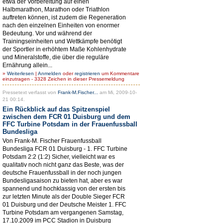
etwa der Vorbereitung auf einen
Halbmarathon, Marathon oder Triathlon
auftreten können, ist zudem die Regeneration
nach den einzelnen Einheiten von enormer
Bedeutung. Vor und während der
Trainingseinheiten und Wettkämpfe benötigt
der Sportler in erhöhtem Maße Kohlenhydrate
und Mineralstoffe, die über die reguläre
Ernährung allein...
»
Weiterlesen
|
Anmelden
oder
registrieren
um Kommentare
einzutragen - 3328 Zeichen in dieser Pressemeldung
Pressetext verfasst von
Frank-M.Fischer...
am Mi, 2009-10-
21 00:14.
Ein Rückblick auf das Spitzenspiel
zwischen dem FCR 01 Duisburg und dem
FFC Turbine Potsdam in der Frauenfussball
Bundesliga
Von Frank-M. Fischer Frauenfussball
Bundesliga FCR 01 Duisburg - 1. FFC Turbine
Potsdam 2:2 (1:2) Sicher, vielleicht war es
qualitativ noch nicht ganz das Beste, was der
deutsche Frauenfussball in der noch jungen
Bundesligasaison zu bieten hat, aber es war
spannend und hochklassig von der ersten bis
zur letzten Minute als der Double Sieger FCR
01 Duisburg und der Deutsche Meister 1. FFC
Turbine Potsdam am vergangenen Samstag,
17.10.2009 im PCC Stadion in Duisburg