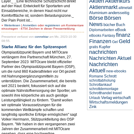
Aktien
Aktienkurs
Layer._ _Eine technische Schutzschicht direkt
auf der Haut. Entwickelt für Sportarten und
Aktienmarkt
altmetall
Einsatzbereiche, in denen Haut nicht nur
Aluminium
andersseitig
Komfortfläche ist, sondern Belastungszone._
Börse
Börsen
Der Pain Point ist...
News
bücher
Buch
»
Weiterlesen
|
Anmelden
oder
registrieren
um Kommentare
einzutragen - 4754 Zeichen in dieser Pressemeldung
eBook
Diplomarbeiten
finanz
eBooks
Fantasy
Pressetext verfasst von
connektar
am Mo, 2023-10-30
Finanzen
Geld
08:55.
Gel
Starke Allianz für den Spitzensport
Kupfer
gratis
nachrichten
Olympiastützpunkt Bayern und MITOcare
verlängern ihre Partnerschaft München, 27.
Nachrichten Aktuel
September 2023 MITOcare bleibt offizieller
Nachrichten
Partner des Olympiastützpunkt Bayern (OSP),
Aktuell
new-ebooks
um die rund 860 Kaderathleten vor Ort gezielt
Schrott
mit Nahrungsergänzungsmitteln zu
Romane
schrottabholung
unterstützen. Die Zusammenarbeit, die bereits
Schrottankauf
seit 2021 besteht, fokussiert sich auf die
schrottdemontage
optimale Nährstoffversorgung der Sportler, um
Schrotthandel
travel
sowohl ihre körperliche als auch geistige
wirtschaft
Verlag
Urlaub
Leistungsfähigkeit zu fördern. "Damit wollen
Wirtschaftsmeldungen
wir optimale Voraussetzungen für die
Zink
kommenden Wettkämpfe schaffen und
langfristig sportliche Erfolge ermöglichen" sagt
Volker Herrmann, Stützpunktleitung des OSP
Bayern. "Wir haben in den vergangenen zwei
Jahren der Zusammenarbeit mit MITOcare
gesehen, dass eine hochwertige