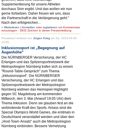
Supplementierung für unsere Athleten
durchaus Sinn ergibt. Und das wollen wir nun
gerne fortsetzen. Daher freuen wir uns, dass
die Partnerschaft in die Verlängerung geht."
Nach den erfolgreichen...
»
Weiterlesen
|
Anmelden
oder
registrieren
um Kommentare
einzutragen - 3833 Zeichen in dieser Pressemeldung
Pressetext verfasst von
Jürgen Krieg
am Sa, 2023-04-29
15:50.
Inklusionssport ist „Begegnung auf
Augenhöhe“
Die NÜRNBERGER Versicherung, der HC
Erlangen und das Spitzensportnetzwerk der
Metropolregion Nürnberg trafen sich zu einem
"Round-Table-Gespräch" zum Thema
„Inklusionssport“. Die NÜRNBERGER
Versicherung, der HC Erlangen und das
Spitzensportnetzwerk der Metropolregion
Nürnberg widmen das Heimspiel-Highlight
gegen SC Magdeburg am kommenden
Mittwoch, den 3. Mai (Anwurf 19:05 Uhr) dem
Thema Inklusion. Denn sie glauben fest an die
verbindende Kraft des Sports. Anlass sind die
Special Olympics World Games, die erstmals in
Deutschland veranstaltet werden und über den
„Host-Town-Ansatz“ auch die Metropolregion
Nürnberg einbinden. Bessere Vernetzung