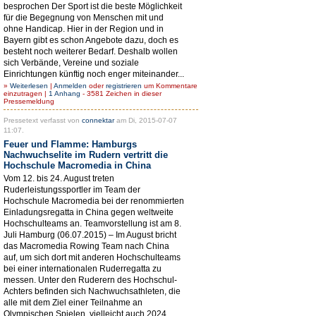
besprochen Der Sport ist die beste Möglichkeit
für die Begegnung von Menschen mit und
ohne Handicap. Hier in der Region und in
Bayern gibt es schon Angebote dazu, doch es
besteht noch weiterer Bedarf. Deshalb wollen
sich Verbände, Vereine und soziale
Einrichtungen künftig noch enger miteinander...
»
Weiterlesen
|
Anmelden
oder
registrieren
um Kommentare
einzutragen |
1 Anhang
- 3581 Zeichen in dieser
Pressemeldung
Pressetext verfasst von
connektar
am Di, 2015-07-07
11:07.
Feuer und Flamme: Hamburgs
Nachwuchselite im Rudern vertritt die
Hochschule Macromedia in China
Vom 12. bis 24. August treten
Ruderleistungssportler im Team der
Hochschule Macromedia bei der renommierten
Einladungsregatta in China gegen weltweite
Hochschulteams an. Teamvorstellung ist am 8.
Juli Hamburg (06.07.2015) – Im August bricht
das Macromedia Rowing Team nach China
auf, um sich dort mit anderen Hochschulteams
bei einer internationalen Ruderregatta zu
messen. Unter den Ruderern des Hochschul-
Achters befinden sich Nachwuchsathleten, die
alle mit dem Ziel einer Teilnahme an
Olympischen Spielen, vielleicht auch 2024,