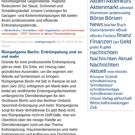
Aktien
Aktienkurs
herumliegende Gegenstände. Hygiene:
Reduzieren Sie Staub, Schimmel und
Aktienmarkt
altmetall
Schädlingsbefall. Unsere Leistungen für
Aluminium
andersseitig
Garagen- und Kellerentrümplungen Wir bieten
Börse
Börsen
Ihnen professionelle und effiziente
News
bücher
Buch
Entrümplungsdienste,...
eBook
Diplomarbeiten
»
Weiterlesen
|
Anmelden
oder
registrieren
um Kommentare
einzutragen - 3757 Zeichen in dieser Pressemeldung
finanz
eBooks
Fantasy
Finanzen
Geld
Pressetext verfasst von
smithgeorge21
am Fr, 2022-11-04
Gel
15:02.
Kupfer
gratis
nachrichten
Rümpelgenie Berlin: Entrümpelung und so
viel mehr
Nachrichten Aktuel
Gründe für eine professionelle Entrümpelung
Nachrichten
gibt es viele. Ein Erbe, ein Umzug oder
Aktuell
gründliches Ausmisten, um die eigenen vier
new-ebooks
Wände auf Vordermann zu bringen.
Schrott
Romane
schrottabholung
Rümpelgenie Berlin mit Sitz in Pankow ist seit
Schrottankauf
dem Jahr 2011 erfolgreich am Markt aktiv und
schrottdemontage
bietet als zertifizierter Entsorgungsfachbetrieb
Schrotthandel
travel
umfangreiche Dienstleistungen für den
wirtschaft
Verlag
Urlaub
Großraum Berlin und das Berliner Umland.
Wirtschaftsmeldungen
Sperrmüll-Entsorgung und mehr: Rümpelgenie
Zink
sorgt für klare Verhältnisse Es gibt (fast) nicht,
das Rümpelgenie nicht im Griff hätte. Hier ein
Überblick über die riesige Palette an
Dienstleistungen rund um das Thema
Entrümpelung, Hausmeisterservices und mehr:
Entrümpelung und Auflösung von Dachböden,