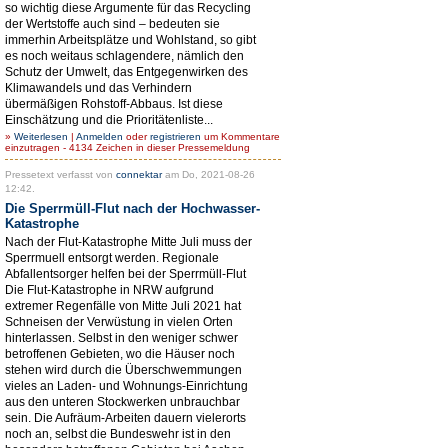
so wichtig diese Argumente für das Recycling
der Wertstoffe auch sind – bedeuten sie
immerhin Arbeitsplätze und Wohlstand, so gibt
es noch weitaus schlagendere, nämlich den
Schutz der Umwelt, das Entgegenwirken des
Klimawandels und das Verhindern
übermäßigen Rohstoff-Abbaus. Ist diese
Einschätzung und die Prioritätenliste...
»
Weiterlesen
|
Anmelden
oder
registrieren
um Kommentare
einzutragen - 4134 Zeichen in dieser Pressemeldung
Pressetext verfasst von
connektar
am Do, 2021-08-26
12:42.
Die Sperrmüll-Flut nach der Hochwasser-
Katastrophe
Nach der Flut-Katastrophe Mitte Juli muss der
Sperrmuell entsorgt werden. Regionale
Abfallentsorger helfen bei der Sperrmüll-Flut
Die Flut-Katastrophe in NRW aufgrund
extremer Regenfälle von Mitte Juli 2021 hat
Schneisen der Verwüstung in vielen Orten
hinterlassen. Selbst in den weniger schwer
betroffenen Gebieten, wo die Häuser noch
stehen wird durch die Überschwemmungen
vieles an Laden- und Wohnungs-Einrichtung
aus den unteren Stockwerken unbrauchbar
sein. Die Aufräum-Arbeiten dauern vielerorts
noch an, selbst die Bundeswehr ist in den