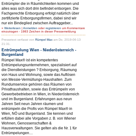
Entrümpler die in Räumlichkeiten kommen und
alles was sich dort drin befindet entsorgen. Die
Fachgerechte Entsorgung erfolgt natürlich über
zertifizierte Entsorgungsfirmen, dabei sind wir
nur ein Bindeglied zwischen Auftraggeber...
»
Weiterlesen
|
Anmelden
oder
registrieren
um Kommentare
einzutragen - 1983 Zeichen in dieser Pressemeldung
Pressetext verfasst von
Rümpel Max
am Do, 2019-06-13
21:31.
Entrümpelung Wien - Niederösterreich -
Burgenland
Rümpel Max® ist ein kompetentes
Entrümpelungsunternehmen, spezialisiert auf
die Dienstleistungen ? Entsorgung, Räumung
von Haus und Wohnung, sowie das Auflösen
von Messie-Vermüllungs-Haushalten. Zum
Rundumservice gehören das Räumen von
Privathaushalten, sowie das Entrümpeln von
Gewerbebetrieben in Wien, in Niederösterreich
und im Burgenland. Erfahrungen aus neun
Jahren Seit neun Jahren räumen und
entrümpeln die Profis von Rümpel Max® in
Wien, NÖ und Burgenland. Sie kennen und
erfüllen dabei alle Vorgaben z. B. von Wiener
Wohnen, Genossenschaften &
Hausverwaltungen. Sie gelten als die Nr. 1 für
Entrümpelungen....