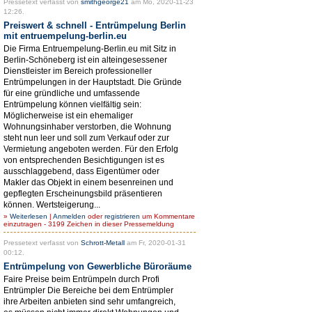
Pressetext verfasst von
smithgeorge21
am Mo, 2020-11-23
12:26.
Preiswert & schnell - Entrümpelung Berlin
mit entruempelung-berlin.eu
Die Firma Entruempelung-Berlin.eu mit Sitz in
Berlin-Schöneberg ist ein alteingesessener
Dienstleister im Bereich professioneller
Entrümpelungen in der Hauptstadt. Die Gründe
für eine gründliche und umfassende
Entrümpelung können vielfältig sein:
Möglicherweise ist ein ehemaliger
Wohnungsinhaber verstorben, die Wohnung
steht nun leer und soll zum Verkauf oder zur
Vermietung angeboten werden. Für den Erfolg
von entsprechenden Besichtigungen ist es
ausschlaggebend, dass Eigentümer oder
Makler das Objekt in einem besenreinen und
gepflegten Erscheinungsbild präsentieren
können. Wertsteigerung...
»
Weiterlesen
|
Anmelden
oder
registrieren
um Kommentare
einzutragen - 3199 Zeichen in dieser Pressemeldung
Pressetext verfasst von
Schrott-Metall
am Fr, 2020-01-31
00:12.
Entrümpelung von Gewerbliche Büroräume
Faire Preise beim Entrümpeln durch Profi
Entrümpler Die Bereiche bei dem Entrümpler
ihre Arbeiten anbieten sind sehr umfangreich,