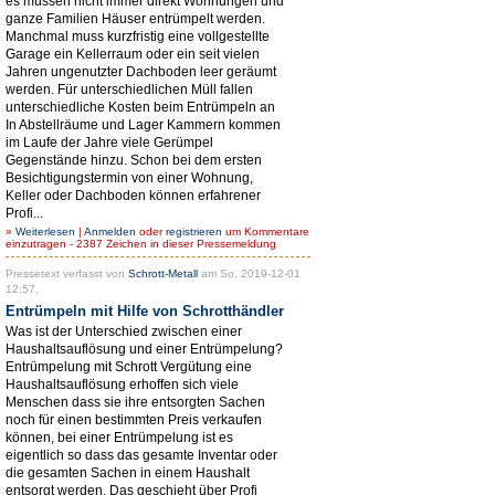
es müssen nicht immer direkt Wohnungen und
ganze Familien Häuser entrümpelt werden.
Manchmal muss kurzfristig eine vollgestellte
Garage ein Kellerraum oder ein seit vielen
Jahren ungenutzter Dachboden leer geräumt
werden. Für unterschiedlichen Müll fallen
unterschiedliche Kosten beim Entrümpeln an
In Abstellräume und Lager Kammern kommen
im Laufe der Jahre viele Gerümpel
Gegenstände hinzu. Schon bei dem ersten
Besichtigungstermin von einer Wohnung,
Keller oder Dachboden können erfahrener
Profi...
»
Weiterlesen
|
Anmelden
oder
registrieren
um Kommentare
einzutragen - 2387 Zeichen in dieser Pressemeldung
Pressetext verfasst von
Schrott-Metall
am So, 2019-12-01
12:57.
Entrümpeln mit Hilfe von Schrotthändler
Was ist der Unterschied zwischen einer
Haushaltsauflösung und einer Entrümpelung?
Entrümpelung mit Schrott Vergütung eine
Haushaltsauflösung erhoffen sich viele
Menschen dass sie ihre entsorgten Sachen
noch für einen bestimmten Preis verkaufen
können, bei einer Entrümpelung ist es
eigentlich so dass das gesamte Inventar oder
die gesamten Sachen in einem Haushalt
entsorgt werden. Das geschieht über Profi