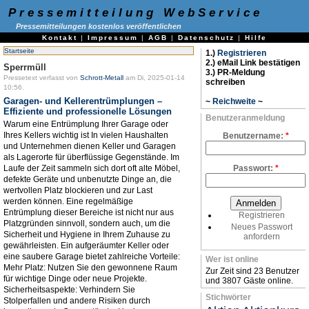
Pressemitteilung WebService
Pressemitteilungen kostenlos veröffentlichen
Kontakt
|
Impressum
|
AGB
|
Datenschutz
|
Hilfe
Startseite
1.)
Registrieren
2.) eMail Link bestätigen
Sperrmüll
3.) PR-Meldung
Pressetext verfasst von
Schrott-Metall
am Di, 2025-01-14
schreiben
10:56.
Garagen- und Kellerentrümplungen –
~
Reichweite
~
Effiziente und professionelle Lösungen
Benutzeranmeldung
Warum eine Entrümplung Ihrer Garage oder
Ihres Kellers wichtig ist In vielen Haushalten
Benutzername:
*
und Unternehmen dienen Keller und Garagen
als Lagerorte für überflüssige Gegenstände. Im
Laufe der Zeit sammeln sich dort oft alte Möbel,
Passwort:
*
defekte Geräte und unbenutzte Dinge an, die
wertvollen Platz blockieren und zur Last
werden können. Eine regelmäßige
Entrümplung dieser Bereiche ist nicht nur aus
Registrieren
Platzgründen sinnvoll, sondern auch, um die
Neues Passwort
Sicherheit und Hygiene in Ihrem Zuhause zu
anfordern
gewährleisten. Ein aufgeräumter Keller oder
eine saubere Garage bietet zahlreiche Vorteile:
Wer ist online
Mehr Platz: Nutzen Sie den gewonnene Raum
Zur Zeit sind 23 Benutzer
für wichtige Dinge oder neue Projekte.
und 3807 Gäste online.
Sicherheitsaspekte: Verhindern Sie
Stichwörter
Stolperfallen und andere Risiken durch