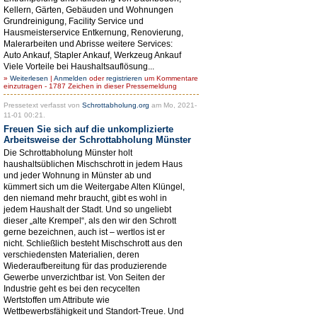
Kellern, Gärten, Gebäuden und Wohnungen
Grundreinigung, Facility Service und
Hausmeisterservice Entkernung, Renovierung,
Malerarbeiten und Abrisse weitere Services:
Auto Ankauf, Stapler Ankauf, Werkzeug Ankauf
Viele Vorteile bei Haushaltsauflösung...
»
Weiterlesen
|
Anmelden
oder
registrieren
um Kommentare
einzutragen - 1787 Zeichen in dieser Pressemeldung
Pressetext verfasst von
Schrottabholung.org
am Mo, 2021-
11-01 00:21.
Freuen Sie sich auf die unkomplizierte
Arbeitsweise der Schrottabholung Münster
Die Schrottabholung Münster holt
haushaltsüblichen Mischschrott in jedem Haus
und jeder Wohnung in Münster ab und
kümmert sich um die Weitergabe Alten Klüngel,
den niemand mehr braucht, gibt es wohl in
jedem Haushalt der Stadt. Und so ungeliebt
dieser „alte Krempel“, als den wir den Schrott
gerne bezeichnen, auch ist – wertlos ist er
nicht. Schließlich besteht Mischschrott aus den
verschiedensten Materialien, deren
Wiederaufbereitung für das produzierende
Gewerbe unverzichtbar ist. Von Seiten der
Industrie geht es bei den recycelten
Wertstoffen um Attribute wie
Wettbewerbsfähigkeit und Standort-Treue. Und