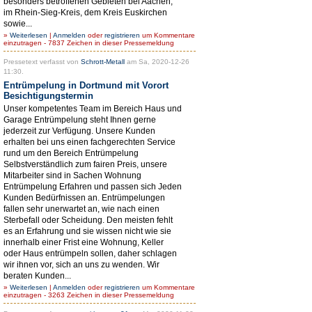
besonders betroffenen Gebieten bei Aachen,
im Rhein-Sieg-Kreis, dem Kreis Euskirchen
sowie...
»
Weiterlesen
|
Anmelden
oder
registrieren
um Kommentare
einzutragen - 7837 Zeichen in dieser Pressemeldung
Pressetext verfasst von
Schrott-Metall
am Sa, 2020-12-26
11:30.
Entrümpelung in Dortmund mit Vorort
Besichtigungstermin
Unser kompetentes Team im Bereich Haus und
Garage Entrümpelung steht Ihnen gerne
jederzeit zur Verfügung. Unsere Kunden
erhalten bei uns einen fachgerechten Service
rund um den Bereich Entrümpelung
Selbstverständlich zum fairen Preis, unsere
Mitarbeiter sind in Sachen Wohnung
Entrümpelung Erfahren und passen sich Jeden
Kunden Bedürfnissen an. Entrümpelungen
fallen sehr unerwartet an, wie nach einen
Sterbefall oder Scheidung. Den meisten fehlt
es an Erfahrung und sie wissen nicht wie sie
innerhalb einer Frist eine Wohnung, Keller
oder Haus entrümpeln sollen, daher schlagen
wir ihnen vor, sich an uns zu wenden. Wir
beraten Kunden...
»
Weiterlesen
|
Anmelden
oder
registrieren
um Kommentare
einzutragen - 3263 Zeichen in dieser Pressemeldung