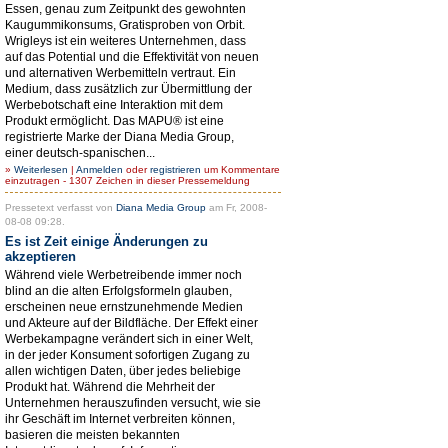
Essen, genau zum Zeitpunkt des gewohnten
Kaugummikonsums, Gratisproben von Orbit.
Wrigleys ist ein weiteres Unternehmen, dass
auf das Potential und die Effektivität von neuen
und alternativen Werbemitteln vertraut. Ein
Medium, dass zusätzlich zur Übermittlung der
Werbebotschaft eine Interaktion mit dem
Produkt ermöglicht. Das MAPU® ist eine
registrierte Marke der Diana Media Group,
einer deutsch-spanischen...
»
Weiterlesen
|
Anmelden
oder
registrieren
um Kommentare
einzutragen - 1307 Zeichen in dieser Pressemeldung
Pressetext verfasst von
Diana Media Group
am Fr, 2008-
08-08 09:28.
Es ist Zeit einige Änderungen zu
akzeptieren
Während viele Werbetreibende immer noch
blind an die alten Erfolgsformeln glauben,
erscheinen neue ernstzunehmende Medien
und Akteure auf der Bildfläche. Der Effekt einer
Werbekampagne verändert sich in einer Welt,
in der jeder Konsument sofortigen Zugang zu
allen wichtigen Daten, über jedes beliebige
Produkt hat. Während die Mehrheit der
Unternehmen herauszufinden versucht, wie sie
ihr Geschäft im Internet verbreiten können,
basieren die meisten bekannten