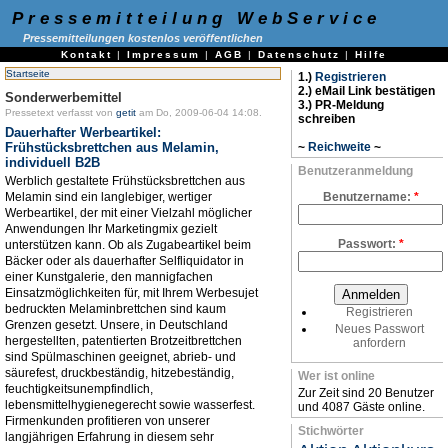
Pressemitteilung WebService
Pressemitteilungen kostenlos veröffentlichen
Kontakt
|
Impressum
|
AGB
|
Datenschutz
|
Hilfe
Startseite
1.)
Registrieren
2.) eMail Link bestätigen
Sonderwerbemittel
3.) PR-Meldung
Pressetext verfasst von
getit
am Do, 2009-06-04 14:08.
schreiben
Dauerhafter Werbeartikel:
Frühstücksbrettchen aus Melamin,
~
Reichweite
~
individuell B2B
Benutzeranmeldung
Werblich gestaltete Frühstücksbrettchen aus
Melamin sind ein langlebiger, wertiger
Benutzername:
*
Werbeartikel, der mit einer Vielzahl möglicher
Anwendungen Ihr Marketingmix gezielt
Passwort:
*
unterstützen kann. Ob als Zugabeartikel beim
Bäcker oder als dauerhafter Selfliquidator in
einer Kunstgalerie, den mannigfachen
Einsatzmöglichkeiten für, mit Ihrem Werbesujet
bedruckten Melaminbrettchen sind kaum
Registrieren
Grenzen gesetzt. Unsere, in Deutschland
Neues Passwort
hergestellten, patentierten Brotzeitbrettchen
anfordern
sind Spülmaschinen geeignet, abrieb- und
säurefest, druckbeständig, hitzebeständig,
Wer ist online
feuchtigkeitsunempfindlich,
Zur Zeit sind 20 Benutzer
lebensmittelhygienegerecht sowie wasserfest.
und 4087 Gäste online.
Firmenkunden profitieren von unserer
Stichwörter
langjährigen Erfahrung in diesem sehr