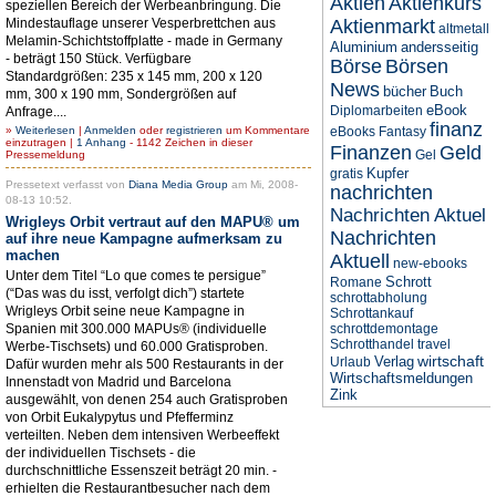
Aktien
Aktienkurs
speziellen Bereich der Werbeanbringung. Die
Mindestauflage unserer Vesperbrettchen aus
Aktienmarkt
altmetall
Melamin-Schichtstoffplatte - made in Germany
Aluminium
andersseitig
- beträgt 150 Stück. Verfügbare
Börse
Börsen
Standardgrößen: 235 x 145 mm, 200 x 120
News
bücher
Buch
mm, 300 x 190 mm, Sondergrößen auf
eBook
Diplomarbeiten
Anfrage....
finanz
»
Weiterlesen
|
Anmelden
oder
registrieren
um Kommentare
eBooks
Fantasy
einzutragen |
1 Anhang
- 1142 Zeichen in dieser
Finanzen
Geld
Gel
Pressemeldung
Kupfer
gratis
Pressetext verfasst von
Diana Media Group
am Mi, 2008-
nachrichten
08-13 10:52.
Nachrichten Aktuel
Wrigleys Orbit vertraut auf den MAPU® um
Nachrichten
auf ihre neue Kampagne aufmerksam zu
machen
Aktuell
new-ebooks
Unter dem Titel “Lo que comes te persigue”
Schrott
Romane
(“Das was du isst, verfolgt dich”) startete
schrottabholung
Wrigleys Orbit seine neue Kampagne in
Schrottankauf
Spanien mit 300.000 MAPUs® (individuelle
schrottdemontage
Schrotthandel
travel
Werbe-Tischsets) und 60.000 Gratisproben.
wirtschaft
Verlag
Urlaub
Dafür wurden mehr als 500 Restaurants in der
Wirtschaftsmeldungen
Innenstadt von Madrid und Barcelona
Zink
ausgewählt, von denen 254 auch Gratisproben
von Orbit Eukalypytus und Pfefferminz
verteilten. Neben dem intensiven Werbeeffekt
der individuellen Tischsets - die
durchschnittliche Essenszeit beträgt 20 min. -
erhielten die Restaurantbesucher nach dem