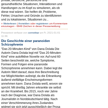
private, berufliche, persönliche und
gesundheitliche Situationen, Interaktionen und
Handlungen zu im Kopf zu simulieren, als ob
diese real wären. Sie helfen dir, Probleme,
Fehler, Ursachen und Gründe zu identifizieren
und zu lokalisieren, Situationen zu...
»
Weiterlesen
|
Anmelden
oder
registrieren
um Kommentare
einzutragen - 6849 Zeichen in dieser Pressemeldung
Pressetext verfasst von
connektar
am Fr, 2021-01-01
11:39.
Die Geschichte einer paranoiden
Schizophrenie
"Das 20-Minuten-Kind" von Dana Dolata Die
Autorin Dana Dolata legt mit "Das 20-Minuten-
Kind" eine autofiktive Novelle vor. Auf rund 60
Seiten beschreibt sie, welche Symptome,
Formen und Folgen eine paranoide
Schizophrenie annehmen kann. Dabei legt die
Autorin Wert darauf, dass ihre Beschreibung
nur Möglichkeiten aufzeigt, da die Erkrankung
äußerst vielfältige Erscheinungsformen
annehmen kann. Dana Dolata weiß, wovon sie
spricht: Mit dreißig Jahren erkrankte sie selbst
an der Krankheit. Bis 2015, noch vier Jahre
nach der Diagnose, war Dana Dolata als
Journalistin in Norddeutschland tätig. Nach
einer Verschlimmerung ihres Zustandes
widmet sie sich jetzt ausschließlich der Prosa