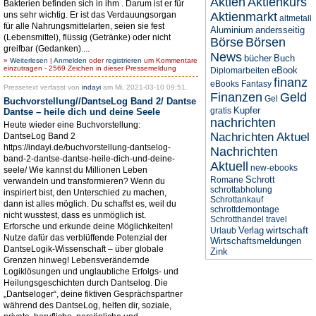
Aktien
Aktienkurs
Bakterien befinden sich in ihm . Darum ist er für
uns sehr wichtig. Er ist das Verdauungsorgan
Aktienmarkt
altmetall
für alle Nahrungsmittelarten, seien sie fest
Aluminium
andersseitig
(Lebensmittel), flüssig (Getränke) oder nicht
Börse
Börsen
greifbar (Gedanken)....
News
bücher
Buch
»
Weiterlesen
|
Anmelden
oder
registrieren
um Kommentare
einzutragen - 2569 Zeichen in dieser Pressemeldung
eBook
Diplomarbeiten
finanz
eBooks
Fantasy
Pressetext verfasst von
indayi
am Mi, 2021-03-10 09:51.
Finanzen
Geld
Gel
Buchvorstellung//DantseLog Band 2/ Dantse
Kupfer
gratis
Dantse – heile dich und deine Seele
nachrichten
Heute wieder eine Buchvorstellung:
Nachrichten Aktuel
DantseLog Band 2
https://indayi.de/buchvorstellung-dantselog-
Nachrichten
band-2-dantse-dantse-heile-dich-und-deine-
Aktuell
new-ebooks
seele/ Wie kannst du Millionen Leben
Schrott
Romane
verwandeln und transformieren? Wenn du
schrottabholung
inspiriert bist, den Unterschied zu machen,
Schrottankauf
dann ist alles möglich. Du schaffst es, weil du
schrottdemontage
nicht wusstest, dass es unmöglich ist.
Schrotthandel
travel
Erforsche und erkunde deine Möglichkeiten!
wirtschaft
Verlag
Urlaub
Nutze dafür das verblüffende Potenzial der
Wirtschaftsmeldungen
DantseLogik-Wissenschaft – über globale
Zink
Grenzen hinweg! Lebensverändernde
Logiklösungen und unglaubliche Erfolgs- und
Heilungsgeschichten durch Dantselog. Die
„Dantseloger“, deine fiktiven Gesprächspartner
während des DantseLog, helfen dir, soziale,