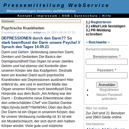
Pressemitteilung WebService
Pressemitteilungen kostenlos veröffentlichen
Kontakt
|
Impressum
|
AGB
|
Datenschutz
|
Hilfe
Startseite
1.)
Registrieren
2.) eMail Link bestätigen
Psychische Krankheiten
3.) PR-Meldung
Pressetext verfasst von
indayi
am Di, 2021-09-14 07:51.
schreiben
DEPRESSIONEN durch den Darm?? So
stark beeinflusst der Darm unsere Psyche! //
~
Reichweite
~
Spruch des Tages 14.09.21
Benutzeranmeldung
Darm und Gehirn: Verbindung zwischen Darm,
Denken und Gedanken Die Basics der
Benutzername:
*
Darmgesundheit! Das Organ ist unser zweites
Gehirn und hat ebenso viel Kontrolle über
Passwort:
*
unseren Körper wie das Kopfgehirn. Deshalb
kann ein kranker Darm auch psychische
Krankheiten wie Depressionen auslösen! Hier
erfährst du, wie und in welchem Maße das
Organ unseren Körper noch beeinflusst! Eine
Registrieren
Hörprobe aus dem Buch „Am Anfang war der
Neues Passwort
Darm – Erstaunliche neue Erkenntnisse über
anfordern
den unterschätzten Chef“ von Dantse Dantse:
https://youtu.be/87YfahW34rc Über das Buch
Wer ist online
Der Darm ist ein Organ in unserem Körper, das
Zur Zeit sind 21 Benutzer
für unsere Verdauung zuständig ist. Er ist wie
und 3963 Gäste online.
ein Muskelschlauch, der sich durch den halben
Stichwörter
Körper windet. Viele gute und nützliche