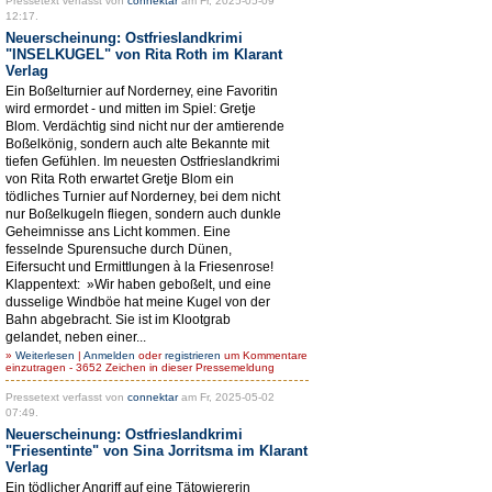
Pressetext verfasst von
connektar
am Fr, 2025-05-09
12:17.
Neuerscheinung: Ostfrieslandkrimi
"INSELKUGEL" von Rita Roth im Klarant
Verlag
Ein Boßelturnier auf Norderney, eine Favoritin
wird ermordet - und mitten im Spiel: Gretje
Blom. Verdächtig sind nicht nur der amtierende
Boßelkönig, sondern auch alte Bekannte mit
tiefen Gefühlen. Im neuesten Ostfrieslandkrimi
von Rita Roth erwartet Gretje Blom ein
tödliches Turnier auf Norderney, bei dem nicht
nur Boßelkugeln fliegen, sondern auch dunkle
Geheimnisse ans Licht kommen. Eine
fesselnde Spurensuche durch Dünen,
Eifersucht und Ermittlungen à la Friesenrose!
Klappentext: »Wir haben geboßelt, und eine
dusselige Windböe hat meine Kugel von der
Bahn abgebracht. Sie ist im Klootgrab
gelandet, neben einer...
»
Weiterlesen
|
Anmelden
oder
registrieren
um Kommentare
einzutragen - 3652 Zeichen in dieser Pressemeldung
Pressetext verfasst von
connektar
am Fr, 2025-05-02
07:49.
Neuerscheinung: Ostfrieslandkrimi
"Friesentinte" von Sina Jorritsma im Klarant
Verlag
Ein tödlicher Angriff auf eine Tätowiererin