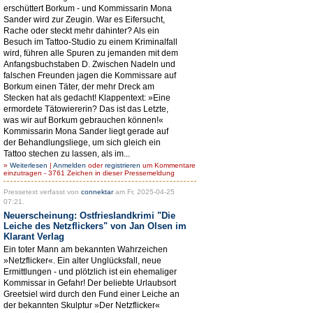
erschüttert Borkum - und Kommissarin Mona
Sander wird zur Zeugin. War es Eifersucht,
Rache oder steckt mehr dahinter? Als ein
Besuch im Tattoo-Studio zu einem Kriminalfall
wird, führen alle Spuren zu jemanden mit dem
Anfangsbuchstaben D. Zwischen Nadeln und
falschen Freunden jagen die Kommissare auf
Borkum einen Täter, der mehr Dreck am
Stecken hat als gedacht! Klappentext: »Eine
ermordete Tätowiererin? Das ist das Letzte,
was wir auf Borkum gebrauchen können!«
Kommissarin Mona Sander liegt gerade auf
der Behandlungsliege, um sich gleich ein
Tattoo stechen zu lassen, als im...
»
Weiterlesen
|
Anmelden
oder
registrieren
um Kommentare
einzutragen - 3761 Zeichen in dieser Pressemeldung
Pressetext verfasst von
connektar
am Fr, 2025-04-25
07:21.
Neuerscheinung: Ostfrieslandkrimi "Die
Leiche des Netzflickers" von Jan Olsen im
Klarant Verlag
Ein toter Mann am bekannten Wahrzeichen
»Netzflicker«. Ein alter Unglücksfall, neue
Ermittlungen - und plötzlich ist ein ehemaliger
Kommissar in Gefahr! Der beliebte Urlaubsort
Greetsiel wird durch den Fund einer Leiche an
der bekannten Skulptur »Der Netzflicker«