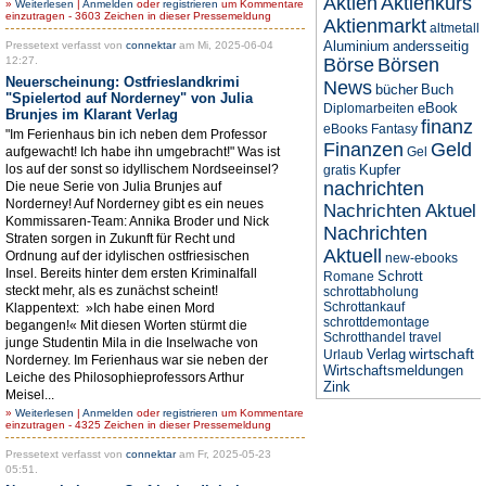
Aktien
Aktienkurs
»
Weiterlesen
|
Anmelden
oder
registrieren
um Kommentare
einzutragen - 3603 Zeichen in dieser Pressemeldung
Aktienmarkt
altmetall
Aluminium
andersseitig
Pressetext verfasst von
connektar
am Mi, 2025-06-04
12:27.
Börse
Börsen
Neuerscheinung: Ostfrieslandkrimi
News
bücher
Buch
"Spielertod auf Norderney" von Julia
eBook
Diplomarbeiten
Brunjes im Klarant Verlag
finanz
eBooks
Fantasy
"Im Ferienhaus bin ich neben dem Professor
Finanzen
Geld
aufgewacht! Ich habe ihn umgebracht!" Was ist
Gel
los auf der sonst so idyllischem Nordseeinsel?
Kupfer
gratis
nachrichten
Die neue Serie von Julia Brunjes auf
Norderney! Auf Norderney gibt es ein neues
Nachrichten Aktuel
Kommissaren-Team: Annika Broder und Nick
Nachrichten
Straten sorgen in Zukunft für Recht und
Aktuell
Ordnung auf der idylischen ostfriesischen
new-ebooks
Insel. Bereits hinter dem ersten Kriminalfall
Schrott
Romane
steckt mehr, als es zunächst scheint!
schrottabholung
Schrottankauf
Klappentext: »Ich habe einen Mord
schrottdemontage
begangen!« Mit diesen Worten stürmt die
Schrotthandel
travel
junge Studentin Mila in die Inselwache von
wirtschaft
Verlag
Urlaub
Norderney. Im Ferienhaus war sie neben der
Wirtschaftsmeldungen
Leiche des Philosophieprofessors Arthur
Zink
Meisel...
»
Weiterlesen
|
Anmelden
oder
registrieren
um Kommentare
einzutragen - 4325 Zeichen in dieser Pressemeldung
Pressetext verfasst von
connektar
am Fr, 2025-05-23
05:51.