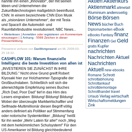
Aktien
Aktienkurs
nannte ihn einen „Innovator“, der mit seinen
Ideen und Unternehmen die
Aktienmarkt
altmetall
Zukunftstechnologien maßgeblich beeinflusst.
Aluminium
andersseitig
CNN: In einem bezeichnete CNN Elon Musk
Börse
Börsen
als „visionären Unternehmer“, der mit Tesla
News
bücher
Buch
und SpaceX die Automobil- und
eBook
Raumfahrtindustrie revolutioniert. NBC News...
Diplomarbeiten
finanz
»
Weiterlesen
|
Anmelden
oder
registrieren
um Kommentare
eBooks
Fantasy
einzutragen |
1 Anhang
- 5569 Zeichen in dieser
Finanzen
Geld
Pressemeldung
Gel
Kupfer
gratis
Pressetext verfasst von
DasWortgewand
am Mi, 2009-03-
nachrichten
25 18:32.
Nachrichten Aktuel
CASHFLOW 101: Warum finanzielle
Nachrichten
Intelligenz die beste Investition von allen ist
„INVESTIEREN SIE ZUNÄCHST IN IHRE
Aktuell
new-ebooks
BILDUNG.” Nicht ohne Grund greift Robert
Schrott
Romane
Kiyosaki hier zur Holzhammer-Typografie der
schrottabholung
Großbuchstaben. Schließlich soll sich die
Schrottankauf
allerwichtigste Empfehlung seines Buches
schrottdemontage
Schrotthandel
travel
„Rich Dad, Poor Dad” tief in das Hirn des
wirtschaft
Verlag
Urlaub
Lesers eingraben: Bildung! Bildung! Bildung!
Wirtschaftsmeldungen
Wobei der überzeugte Marktwirtschaftler und
Zink
Selfmade-Multimillionär diesen Begriff völlig
anders definiert als Politiker auf Stimmenfang
oder notorische Systemkritiker: „Bildung” heißt
für ihn weder „Mehr Latein für alle!” noch „Weg
mit dem herkömmlichen Schulsystem!” Für den
US-Amerikaner ist Bildung gleichbedeutend