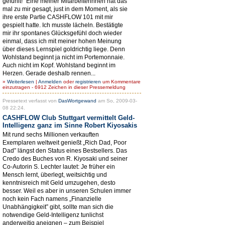
gefühlt!” Eine meiner Mitarbeiterinnen hat das
mal zu mir gesagt, just in dem Moment, als sie
ihre erste Partie CASHFLOW 101 mit mir
gespielt hatte. Ich musste lächeln. Bestätigte
mir ihr spontanes Glücksgefühl doch wieder
einmal, dass ich mit meiner hohen Meinung
über dieses Lernspiel goldrichtig liege. Denn
Wohlstand beginnt ja nicht im Portemonnaie.
Auch nicht im Kopf. Wohlstand beginnt im
Herzen. Gerade deshalb rennen...
»
Weiterlesen
|
Anmelden
oder
registrieren
um Kommentare
einzutragen - 6912 Zeichen in dieser Pressemeldung
Pressetext verfasst von
DasWortgewand
am So, 2009-03-
08 22:24.
CASHFLOW Club Stuttgart vermittelt Geld-
Intelligenz ganz im Sinne Robert Kiyosakis
Mit rund sechs Millionen verkauften
Exemplaren weltweit genießt „Rich Dad, Poor
Dad” längst den Status eines Bestsellers. Das
Credo des Buches von R. Kiyosaki und seiner
Co-Autorin S. Lechter lautet: Je früher ein
Mensch lernt, überlegt, weitsichtig und
kenntnisreich mit Geld umzugehen, desto
besser. Weil es aber in unseren Schulen immer
noch kein Fach namens „Finanzielle
Unabhängigkeit” gibt, sollte man sich die
notwendige Geld-Intelligenz tunlichst
anderweitig aneignen – zum Beispiel