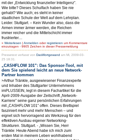
mit der „Entwicklung finanzieller Intelligenz”.
Wie bitte? Dieses Schulfach haben Sie nie
gehabt? Wie auch; es steht in keiner
staatlichen Schule der Welt auf dem Lehrplan.
Leider. Stuttgart. – Kein Wunder also, dass die
Armen immer ärmer werden, die Reichen
immer reicher und die Mittelschicht immer
frustrierter....
»
Weiterlesen
|
Anmelden
oder
registrieren
um Kommentare
einzutragen - 9905 Zeichen in dieser Pressemeldung
Pressetext verfasst von
DasWortgewand
am Mi, 2009-03-
25 18:31.
„CASHFLOW 101”: Das Sponsor-Tool, mit
dem Sie spielend leicht an neue Network-
Partner kommen
>Arthur Tränkle, ausgewiesener Finanzexperte
und Inhaber des Stuttgarter Unternehmens
imPLUSSEIN, legt in diesem Fachartikel für die
April-2009-Ausgabe der Zeitschrift „Network-
Karriere” seine ganz persönlichen Erfahrungen
mit „CASHFLOW 101” offen. Dieses Brettspiel
fasziniert mehr und mehr Menschen – und
eignet sich hervorragend als Werkzeug für den
effektiven Ausbau eigener Networking-
Strukturen. Stuttgart. - „Wissen Sie, Herr
Tränkle: Heute Abend habe ich mich zum
ersten Mal in meinem Leben wohlhabend