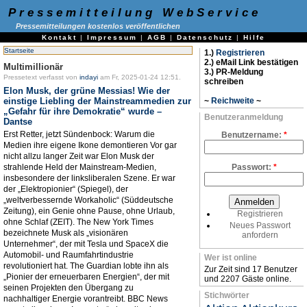
Pressemitteilung WebService
Pressemitteilungen kostenlos veröffentlichen
Kontakt
|
Impressum
|
AGB
|
Datenschutz
|
Hilfe
Startseite
1.)
Registrieren
2.) eMail Link bestätigen
Multimillionär
3.) PR-Meldung
Pressetext verfasst von
indayi
am Fr, 2025-01-24 12:51.
schreiben
Elon Musk, der grüne Messias! Wie der
einstige Liebling der Mainstreammedien zur
~
Reichweite
~
„Gefahr für ihre Demokratie“ wurde –
Benutzeranmeldung
Dantse
Erst Retter, jetzt Sündenbock: Warum die
Benutzername:
*
Medien ihre eigene Ikone demontieren Vor gar
nicht allzu langer Zeit war Elon Musk der
strahlende Held der Mainstream-Medien,
Passwort:
*
insbesondere der linksliberalen Szene. Er war
der „Elektropionier“ (Spiegel), der
„weltverbessernde Workaholic“ (Süddeutsche
Zeitung), ein Genie ohne Pause, ohne Urlaub,
Registrieren
ohne Schlaf (ZEIT). The New York Times
Neues Passwort
bezeichnete Musk als „visionären
anfordern
Unternehmer“, der mit Tesla und SpaceX die
Automobil- und Raumfahrtindustrie
Wer ist online
revolutioniert hat. The Guardian lobte ihn als
Zur Zeit sind 17 Benutzer
„Pionier der erneuerbaren Energien“, der mit
und 2207 Gäste online.
seinen Projekten den Übergang zu
Stichwörter
nachhaltiger Energie vorantreibt. BBC News