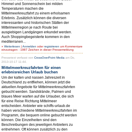
Himmel und Sonnenschein bei milden
Temperaturen machen die
Mittelmeerkreuzfahrt zu einem erholsamen
Erlebnis. Zusätzlich können die diversen
interessanten und historischen Stätten der
Mittelmeerregion je nach Route bei
ausgiebigen Landgängen erkundet werden.
Auch Shoppingbegeisterte kommen in den
mediterranen...
»
Weiterlesen
|
Anmelden
oder
registrieren
um Kommentare
einzutragen - 1987 Zeichen in dieser Pressemeldung
Pressetext verfasst von
CrossOverPoint Media
am Do,
2013-10-17 11:44.
Mittelmeerkreuzfahrten für einen
erlebnisreichen Urlaub buchen
Um der kalten und nassen Jahreszeit in
Deutschland zu entfliehen, können jetzt die
aktuellen Angebote für Mittelmeerkreuzfahrten
gebucht werden. Sandstrände, Palmen und
blaues Meer warten auf die Urlauber, die sich
für eine Reise Richtung Mittelmeer
entscheiden. Anbieter wie schiffs-urlaub.de
haben verschiedene Mittelmeerkreuzfahrten im
Programm, die bequem online gebucht werden
können. Die Einzelheiten sind den
Beschreibungen des jeweiligen Anbieters zu
entnehmen. Oft können zusätzlich zu den