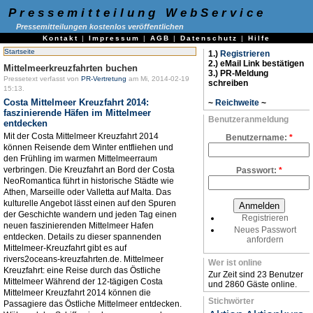
Pressemitteilung WebService
Pressemitteilungen kostenlos veröffentlichen
Kontakt
|
Impressum
|
AGB
|
Datenschutz
|
Hilfe
Startseite
1.)
Registrieren
2.) eMail Link bestätigen
Mittelmeerkreuzfahrten buchen
3.) PR-Meldung
Pressetext verfasst von
PR-Vertretung
am Mi, 2014-02-19
schreiben
15:13.
Costa Mittelmeer Kreuzfahrt 2014:
~
Reichweite
~
faszinierende Häfen im Mittelmeer
Benutzeranmeldung
entdecken
Mit der Costa Mittelmeer Kreuzfahrt 2014
Benutzername:
*
können Reisende dem Winter entfliehen und
den Frühling im warmen Mittelmeerraum
verbringen. Die Kreuzfahrt an Bord der Costa
Passwort:
*
NeoRomantica führt in historische Städte wie
Athen, Marseille oder Valletta auf Malta. Das
kulturelle Angebot lässt einen auf den Spuren
der Geschichte wandern und jeden Tag einen
Registrieren
neuen faszinierenden Mittelmeer Hafen
Neues Passwort
entdecken. Details zu dieser spannenden
anfordern
Mittelmeer-Kreuzfahrt gibt es auf
rivers2oceans-kreuzfahrten.de. Mittelmeer
Wer ist online
Kreuzfahrt: eine Reise durch das Östliche
Zur Zeit sind 23 Benutzer
Mittelmeer Während der 12-tägigen Costa
und 2860 Gäste online.
Mittelmeer Kreuzfahrt 2014 können die
Stichwörter
Passagiere das Östliche Mittelmeer entdecken.