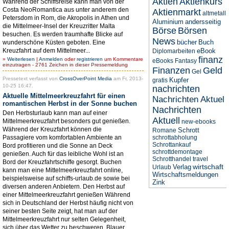
Aktien
Aktienkurs
Während der Schiffsreise kann man von der
Costa NeoRomantica aus unter anderem den
Aktienmarkt
altmetall
Petersdom in Rom, die Akropolis in Athen und
Aluminium
andersseitig
die Mittelmeer-Insel der Kreuzritter Malta
Börse
Börsen
besuchen. Es werden traumhafte Blicke auf
News
bücher
Buch
wunderschöne Küsten geboten. Eine
Kreuzfahrt auf dem Mittelmeer...
eBook
Diplomarbeiten
finanz
»
Weiterlesen
|
Anmelden
oder
registrieren
um Kommentare
eBooks
Fantasy
einzutragen - 2761 Zeichen in dieser Pressemeldung
Finanzen
Geld
Gel
Pressetext verfasst von
CrossOverPoint Media
am Fr, 2013-
Kupfer
gratis
10-25 16:47.
nachrichten
Aktuelle Mittelmeerkreuzfahrt für einen
Nachrichten Aktuel
romantischen Herbst in der Sonne buchen
Nachrichten
Den Herbsturlaub kann man auf einer
Aktuell
Mittelmeerkreuzfahrt besonders gut genießen.
new-ebooks
Während der Kreuzfahrt können die
Schrott
Romane
Passagiere vom komfortablen Ambiente an
schrottabholung
Schrottankauf
Bord profitieren und die Sonne an Deck
schrottdemontage
genießen. Auch für das leibliche Wohl ist an
Schrotthandel
travel
Bord der Kreuzfahrtschiffe gesorgt. Buchen
wirtschaft
Verlag
Urlaub
kann man eine Mittelmeerkreuzfahrt online,
Wirtschaftsmeldungen
beispielsweise auf schiffs-urlaub.de sowie bei
Zink
diversen anderen Anbietern. Den Herbst auf
einer Mittelmeerkreuzfahrt genießen Während
sich in Deutschland der Herbst häufig nicht von
seiner besten Seite zeigt, hat man auf der
Mittelmeerkreuzfahrt nur selten Gelegenheit,
sich über das Wetter zu beschweren. Blauer