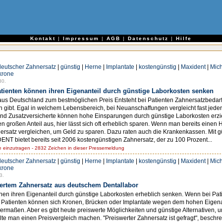
e
Kontakt
|
Impressum
|
AGB
|
Datenschutz
|
Hilfe
deutscher Zahnersatz
|
günstig
|
Herne
|
Implantate
|
kostengünstig
|
Maxident
|
Mich
krone
30.
atienten können ihren Eigenanteil durch günstige Laborkosten senken
us Deutschland zum bestmöglichen Preis Entsteht bei Patienten Zahnersatzbedarf, 
en gibt. Egal in welchem Lebensbereich, bei Neuanschaffungen vergleicht fast jede
t- und Zusatzversicherte können hohe Einsparungen durch günstige Laborkosten erz
großen Anteil aus, hier lässt sich oft erheblich sparen. Wenn man bereits einen H
ersatz vergleichen, um Geld zu sparen. Dazu raten auch die Krankenkassen. Mit 
T bietet bereits seit 2006 kostengünstigen Zahnersatz, der zu 100 Prozent...
einzutragen - 2832 Zeichen in dieser Pressemeldung
deutscher Zahnersatz
|
günstig
|
Herne
|
Implantate
|
kostengünstig
|
Maxident
|
Mich
krone
3.
ertem Zahnersatz aus deutschem Dentallabor
nen ihren Eigenanteil durch günstige Laborkosten erheblich senken. Wenn bei Pat
 Patienten können sich Kronen, Brücken oder Implantate wegen dem hohen Eigenantei
chermaßen. Aber es gibt heute preiswerte Möglichkeiten und günstige Alternativen, 
lte man einen Preisvergleich machen. "Preiswerter Zahnersatz ist gefragt", beschre