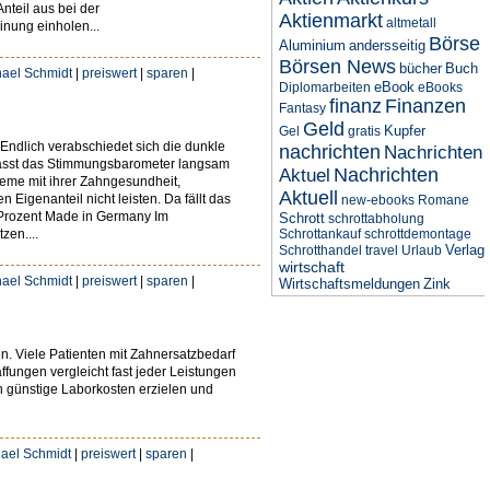
nteil aus bei der
Aktienmarkt
altmetall
inung einholen...
Börse
Aluminium
andersseitig
Börsen News
bücher
Buch
ael Schmidt
|
preiswert
|
sparen
|
eBook
Diplomarbeiten
eBooks
finanz
Finanzen
Fantasy
Geld
Kupfer
Gel
gratis
Endlich verabschiedet sich die dunkle
nachrichten
Nachrichten
 lässt das Stimmungsbarometer langsam
Nachrichten
Aktuel
leme mit ihrer Zahngesundheit,
Aktuell
igenanteil nicht leisten. Da fällt das
new-ebooks
Romane
0 Prozent Made in Germany Im
Schrott
schrottabholung
zen....
Schrottankauf
schrottdemontage
Verlag
Schrotthandel
travel
Urlaub
wirtschaft
ael Schmidt
|
preiswert
|
sparen
|
Wirtschaftsmeldungen
Zink
n. Viele Patienten mit Zahnersatzbedarf
fungen vergleicht fast jeder Leistungen
h günstige Laborkosten erzielen und
ael Schmidt
|
preiswert
|
sparen
|