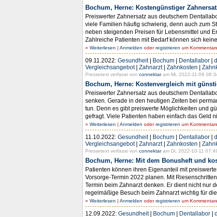
Bochum, Herne: Kostengünstiger Zahnersatz
Preiswerter Zahnersatz aus deutschem Dentallabo
viele Familien häufig schwierig, denn auch zum 
neben steigenden Preisen für Lebensmittel und 
Zahlreiche Patienten mit Bedarf können sich keine
»
Weiterlesen
|
Anmelden
oder
registrieren
um Kommentare 
09.11.2022:
Gesundheit
|
Bochum
|
Dentallabor
|
d
Vergleichsangebot
|
Zahnarzt
|
Zahnkosten
|
Zahn
Pressetext verfasst von
connektar
am Mi, 2022-11-09 08:3
Bochum, Herne: Kostenvergleich mit günst
Preiswerter Zahnersatz aus deutschem Dentallabor
senken. Gerade in den heutigen Zeiten bei perman
tun. Denn es gibt preiswerte Möglichkeiten und gün
gefragt. Viele Patienten haben einfach das Geld ni
»
Weiterlesen
|
Anmelden
oder
registrieren
um Kommentare 
11.10.2022:
Gesundheit
|
Bochum
|
Dentallabor
|
d
Vergleichsangebot
|
Zahnarzt
|
Zahnkosten
|
Zahn
Pressetext verfasst von
connektar
am Di, 2022-10-11 07:4
Bochum, Herne: Mit dem Bonusheft und ko
Patienten können ihren Eigenanteil mit preiswert
Vorsorge-Termin 2022 planen. Mit Riesenschritten 
Termin beim Zahnarzt denken. Er dient nicht nur 
regelmäßige Besuch beim Zahnarzt wichtig für di
»
Weiterlesen
|
Anmelden
oder
registrieren
um Kommentare 
12.09.2022:
Gesundheit
|
Bochum
|
Dentallabor
|