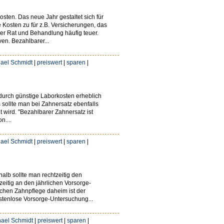
ten. Das neue Jahr gestaltet sich für
Kosten zu für z.B. Versicherungen, das
r Rat und Behandlung häufig teuer.
en. Bezahlbarer...
ael Schmidt
|
preiswert
|
sparen
|
durch günstige Laborkosten erheblich
 sollte man bei Zahnersatz ebenfalls
t wird. "Bezahlbarer Zahnersatz ist
n....
ael Schmidt
|
preiswert
|
sparen
|
alb sollte man rechtzeitig den
eitig an den jährlichen Vorsorge-
ichen Zahnpflege daheim ist der
stenlose Vorsorge-Untersuchung...
ael Schmidt
|
preiswert
|
sparen
|