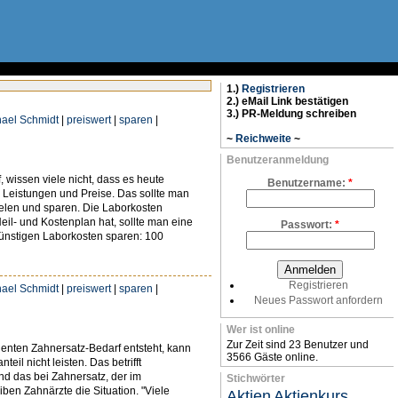
1.)
Registrieren
2.) eMail Link bestätigen
3.) PR-Meldung schreiben
ael Schmidt
|
preiswert
|
sparen
|
~
Reichweite
~
Benutzeranmeldung
wissen viele nicht, dass es heute
Benutzername:
*
r Leistungen und Preise. Das sollte man
ielen und sparen. Die Laborkosten
eil- und Kostenplan hat, sollte man eine
Passwort:
*
günstigen Laborkosten sparen: 100
Registrieren
ael Schmidt
|
preiswert
|
sparen
|
Neues Passwort anfordern
Wer ist online
Zur Zeit sind 23 Benutzer und
ienten Zahnersatz-Bedarf entsteht, kann
3566 Gäste online.
l nicht leisten. Das betrifft
und das bei Zahnersatz, der im
Stichwörter
iben Zahnärzte die Situation. "Viele
Aktien
Aktienkurs