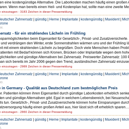
en eine kostengünstige Alternative. Die Laborkosten machen häufig einen großen A
 sparen. Wenn man bereits einen Heil- und Kostenplan hat, sollte man eine zweite Me
einzutragen - 3183 Zeichen in dieser Pressemeldung
deutscher Zahnersatz
|
günstig
|
Herne
|
Implantate
|
kostengünstig
|
Maxident
|
Mich
krone
34.
rsatz - für ein strahlendes Lächeln im Frühling
armöglichkeiten beim Eigenanteil für Gesetzlich-, Privat- und Zusatzversicherte. 
ren und verdrängen den Winter, erste Sonnenstrahlen wärmen uns und der Frühling
reszeit mit einem strahlenden Lächeln zu begrüßen. Doch viele Menschen haben Prob
atienten mit Bedarf können sich Kronen, Brücken oder Implantate wegen dem hohen E
glichkeiten und günstige Alternativen bei Zahnersatz. Preiswerter Zahnersatz: 10
 sich bereits im Jahr 2006 gegen den Trend, ausländischen Zahnersatz einzuset
einzutragen - 2989 Zeichen in dieser Pressemeldung
deutscher Zahnersatz
|
günstig
|
Herne
|
Implantate
|
kostengünstig
|
Maxident
|
Mich
krone
30.
 in Germany - Qualität aus Deutschland zum bestmöglichen Preis
. Patienten können ihren Eigenanteil durch günstige Laborkosten erheblich senke
ten und günstige Alternativen gibt. Egal in welchem Lebensbereich, bei Neuanschaf
lls tun. Gesetzlich-, Privat- und Zusatzversicherte können hohe Einsparungen durc
versorgung häufig einen großen Anteil aus, hier lässt sich oft erheblich sparen....
einzutragen - 2860 Zeichen in dieser Pressemeldung
eutscher Zahnersatz
|
günstig
|
Herne
|
Implantate
|
kostengünstig
|
Maxident
|
Mich
krone
5.