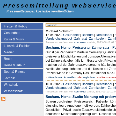
Pressemitteilung WebServic
Pressemitteilungen kostenlos veröffentlichen
Startseite
Freizeit & Hobby
Michael Schmidt
Gesundheit
12.06.2023:
Gesundheit
|
Bochum
|
Dentallabor
|
Vergleichsangebot
|
Zahnarzt
|
Zahnkosten
|
Zahn
Kultur & Musik
Pressetext verfasst von
connektar
am Mo, 2023-06-12 07:
Lifestyle & Fashion
Bochum, Herne: Preiswerter Zahnersatz - P
Günstiger Zahnersatz Made in Germany: Qualität a
Medien
preiswerte Möglichkeiten und günstige Alternativ
Recht
bei Zahnersatz ebenfalls tun. Gesetzlich-, Priva
machen bei der Zahnersatzversorgung häufig einen 
Reise & Urlaub
zweite Meinung einholen und die Kosten bei Zahn
Sport & Fitness
Prozent Made in Germany Das Dentallabor MAXIDEN
»
Weiterlesen
|
Anmelden
oder
registrieren
um Kommentare 
Technik
10.05.2023:
Gesundheit
|
Bochum
|
Dentallabor
|
Wirtschaft
Vergleichsangebot
|
Zahnarzt
|
Zahnkosten
|
Zahn
Wissenschaft
Pressetext verfasst von
connektar
am Mi, 2023-05-10 10:0
Bochum, Herne: Zweite Meinung mit preisw
Sparen durch einen Preisvergleich: Patienten kön
dies eine teure Angelegenheit werden. Zahlreiche
Gesetzlich-, Privat- sowie Zusatzversicherte glei
deutschen Meisterlabor gefertigt wird. Deshalb sol