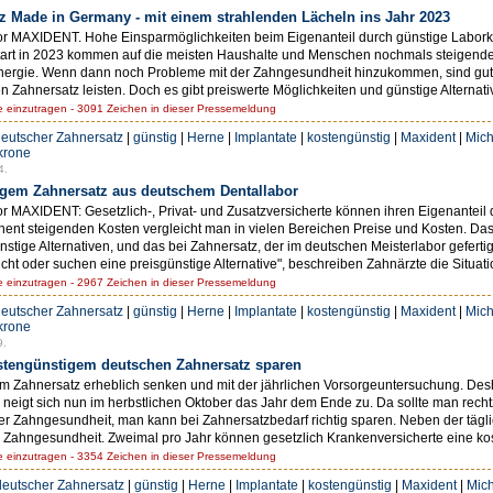
 Made in Germany - mit einem strahlenden Lächeln ins Jahr 2023
r MAXIDENT. Hohe Einsparmöglichkeiten beim Eigenanteil durch günstige Laborkos
Start in 2023 kommen auf die meisten Haushalte und Menschen nochmals steigende 
Energie. Wenn dann noch Probleme mit der Zahngesundheit hinzukommen, sind gute
n Zahnersatz leisten. Doch es gibt preiswerte Möglichkeiten und günstige Alternativ
einzutragen - 3091 Zeichen in dieser Pressemeldung
eutscher Zahnersatz
|
günstig
|
Herne
|
Implantate
|
kostengünstig
|
Maxident
|
Mich
krone
4.
igem Zahnersatz aus deutschem Dentallabor
 MAXIDENT: Gesetzlich-, Privat- und Zusatzversicherte können ihren Eigenanteil 
ent steigenden Kosten vergleicht man in vielen Bereichen Preise und Kosten. Das
stige Alternativen, und das bei Zahnersatz, der im deutschen Meisterlabor gefertig
cht oder suchen eine preisgünstige Alternative", beschreiben Zahnärzte die Situatio
einzutragen - 2967 Zeichen in dieser Pressemeldung
eutscher Zahnersatz
|
günstig
|
Herne
|
Implantate
|
kostengünstig
|
Maxident
|
Mich
krone
9.
stengünstigem deutschen Zahnersatz sparen
em Zahnersatz erheblich senken und mit der jährlichen Vorsorgeuntersuchung. Desh
neigt sich nun im herbstlichen Oktober das Jahr dem Ende zu. Da sollte man rechtz
der Zahngesundheit, man kann bei Zahnersatzbedarf richtig sparen. Neben der tägl
e Zahngesundheit. Zweimal pro Jahr können gesetzlich Krankenversicherte eine ko
einzutragen - 3354 Zeichen in dieser Pressemeldung
deutscher Zahnersatz
|
günstig
|
Herne
|
Implantate
|
kostengünstig
|
Maxident
|
Mich