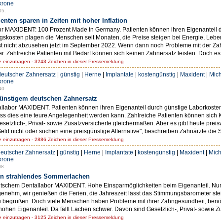
krone
05.
nten sparen in Zeiten mit hoher Inflation
or MAXIDENT: 100 Prozent Made in Germany. Patienten können ihren Eigenanteil d
kosten plagen die Menschen seit Monaten, die Preise steigen bei Energie, Lebens
st nicht abzusehen jetzt im September 2022. Wenn dann noch Probleme mit der Z
r. Zahlreiche Patienten mit Bedarf können sich keinen Zahnersatz leisten. Doch es 
einzutragen - 3243 Zeichen in dieser Pressemeldung
deutscher Zahnersatz
|
günstig
|
Herne
|
Implantate
|
kostengünstig
|
Maxident
|
Mich
krone
40.
günstigem deutschen Zahnersatz
labor MAXIDENT. Patienten können ihren Eigenanteil durch günstige Laborkosten
ass dies eine teure Angelegenheit werden kann. Zahlreiche Patienten können sich
Gesetzlich-, Privat- sowie Zusatzversicherte gleichermaßen. Aber es gibt heute pre
eld nicht oder suchen eine preisgünstige Alternative", beschreiben Zahnärzte die Si
einzutragen - 2886 Zeichen in dieser Pressemeldung
eutscher Zahnersatz
|
günstig
|
Herne
|
Implantate
|
kostengünstig
|
Maxident
|
Mich
krone
08.
in strahlendes Sommerlachen
schem Dentallabor MAXIDENT. Hohe Einsparmöglichkeiten beim Eigenanteil. Nun im
m, wir genießen die Ferien, die Jahreszeit lässt das Stimmungsbarometer steigen
 begrüßen. Doch viele Menschen haben Probleme mit ihrer Zahngesundheit, benöt
hen Eigenanteil. Da fällt Lachen schwer. Davon sind Gesetzlich-, Privat- sowie Zu
einzutragen - 3125 Zeichen in dieser Pressemeldung