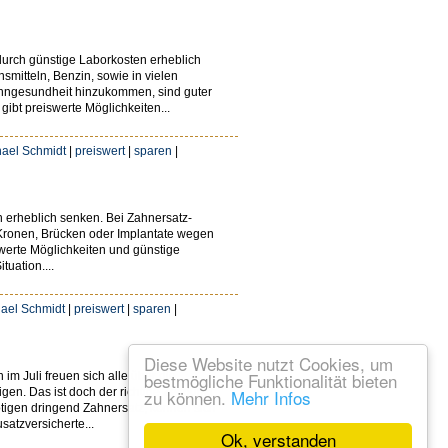
urch günstige Laborkosten erheblich
mitteln, Benzin, sowie in vielen
ahngesundheit hinzukommen, sind guter
gibt preiswerte Möglichkeiten...
ael Schmidt
|
preiswert
|
sparen
|
 erheblich senken. Bei Zahnersatz-
 Kronen, Brücken oder Implantate wegen
iswerte Möglichkeiten und günstige
tuation....
ael Schmidt
|
preiswert
|
sparen
|
Diese Website nutzt Cookies, um
bestmögliche Funktionalität bieten
 Juli freuen sich alle über die
. Das ist doch der richtige Zeitpunkt,
zu können.
Mehr Infos
igen dringend Zahnersatz, können sich
satzversicherte...
Ok, verstanden