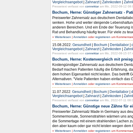
Vergleichsangebot
|
Zahnarzt
|
Zahnkosten
|
Zahn
Pressetext verfasst von
connektar
am Mo, 2022-09-12 08:
Bochum, Herne: Günstiger Zahnersatz - Patie
Preiswerter Zahnersatz aus deutschem Dentallab
senken. Hohe und weiter steigende Lebenshaltungs
anderen Bereichen. Und ein Ende der Teuerung i
Rat und Behandlung häufig teuer. Für viele zu teue
»
Weiterlesen
|
Anmelden
oder
registrieren
um Kommentare 
15.08.2022:
Gesundheit
|
Bochum
|
Dentallabor
|
Vergleichsangebot
|
Zahnarzt
|
Zahnkosten
|
Zahn
Pressetext verfasst von
connektar
am Mo, 2022-08-15 07:
Bochum, Herne: Kostenvergleich mit preis
Kostengünstiger Zahnersatz aus deutschem Dental
Bedarf machen Patienten häufig die Erfahrung, d
dem hohen Eigenanteil nicht leisten. Das betrifft 
Alternativen. "Viele Patienten haben einfach das G
»
Weiterlesen
|
Anmelden
oder
registrieren
um Kommentare 
11.07.2022:
Gesundheit
|
Bochum
|
Dentallabor
|
d
Vergleichsangebot
|
Zahnarzt
|
Zahnkosten
|
Zahn
Pressetext verfasst von
connektar
am Mo, 2022-07-11 08:
Bochum, Herne: Günstige neue Zähne für e
Preiswerter Zahnersatz Made in Germany aus deut
Sommermonate, Sonnenstrahlen wärmen uns angeneh
die Sommertage mit einem strahlenden Lachen zu
den aber kaum oder gar nicht leisten wegen dem ho
»
Weiterlesen
|
Anmelden
oder
registrieren
um Kommentare 