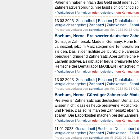
Patienten haben einfach das Geld nicht oder such
Zahnersatzversorgung, hier lässt sich oft richtig
»
Weiterlesen
|
Anmelden
oder
registrieren
um Kommentare 
13.03.2023:
Gesundheit
|
Bochum
|
Dentallabor
|
Vergleichsangebot
|
Zahnarzt
|
Zahnkosten
|
Zahn
Pressetext verfasst von
connektar
am Mo, 2023-03-13 08:
Bochum, Herne: Preiswerter deutscher Zahne
Günstiger Zahnersatz Made in Germany: Hohe Einsp
Jahreszeit, jetzt im März steigen die Temperatu
steigen. Das ist der richtige Zeitpunkt, die Jah
benötigen dringend Zahnersatz. Aber zahlreiche P
Lächeln schwer. Es gibt aber heute preiswerte Mö
Remscheider Dentallabor MAXIDENT entschied man
»
Weiterlesen
|
Anmelden
oder
registrieren
um Kommentare 
13.02.2023:
Gesundheit
|
Bochum
|
Dentallabor
|
Vergleichsangebot
|
Zahnarzt
|
Zahnkosten
|
Zahn
Pressetext verfasst von
connektar
am Mo, 2023-02-13 08:
Bochum, Herne: Günstiger Zahnersatz Made
Preiswerter Zahnersatz aus deutschem Dentallabor
wissen nicht, dass es heute preiswerte Möglichkei
und Preise. Das sollte man bei Zahnersatz ebenfa
sparen. Die Laborkosten machen bei der Zahnersatz
»
Weiterlesen
|
Anmelden
oder
registrieren
um Kommentare 
11.01.2023:
Gesundheit
|
Bochum
|
Dentallabor
|
d
Vergleichsangebot
|
Zahnarzt
|
Zahnkosten
|
Zahn
Pressetext verfasst von
connektar
am Mi, 2023-01-11 09:3