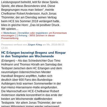
Leistungssport betreibt, lebt für diese Spiele.
Spiele, die etwas Besonderes sind. Diese
Begegnungen muss man lieben“, meinte
Cheftrainer Robert Andersson. Auch Jonas
Thümmler, der am Dienstag seinen Vertrag
beim HCE bis Sommer 2018 verlängert hatte,
blies in gleiche Horn: „Das ist positiver Druck.
Wir spielen...
»
Weiterlesen
|
Anmelden
oder
registrieren
um Kommentare
einzutragen |
1 Anhang
- 3653 Zeichen in dieser
Pressemeldung
Pressetext verfasst von
Jürgen Krieg
am Mo, 2016-08-15
12:20.
HC Erlangen bezwingt Bregenz und Rimpar
in den Testspielen am Wochenende
(Erlangen) – Als das Schiedsrichter-Duo Timo
Hofmann und Thomas Hörath am Samstag das
Testspiel zwischen dem HC Erlangen und dem
neunmaligen österreichischen Meister
Handball Bregenz anpfiffen, hatten sich
deutlich über 600 Fans des Bundesliga-
Aufsteigers trotz warmen Sommerwetter in der
Karl-Heinz-Hiersemann-Halle eingefunden.
Die Mannschaft von HCE-Cheftrainer Robert
Andersson startete konzentriert in das erste der
beiden am Wochenende stattfindenden
Testspiele. Vor allem Jonas Thümmler, der von
seinen Mitspielern immer wieder sehenswert