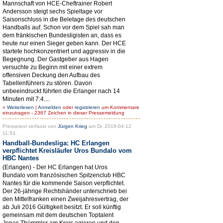
Mannschaft von HCE-Cheftrainer Robert
Andersson steigt sechs Spieltage vor
Saisonschluss in die Beletage des deutschen
Handballs auf. Schon vor dem Spiel sah man
dem fränkischen Bundesligisten an, dass es
heute nur einen Sieger geben kann. Der HCE
startete hochkonzentriert und aggressiv in die
Begegnung. Der Gastgeber aus Hagen
versuchte zu Beginn mit einer extrem
offensiven Deckung den Aufbau des
Tabellenführers zu stören. Davon
unbeeindruckt führten die Erlanger nach 14
Minuten mit 7:4....
»
Weiterlesen
|
Anmelden
oder
registrieren
um Kommentare
einzutragen - 2367 Zeichen in dieser Pressemeldung
Pressetext verfasst von
Jürgen Krieg
am Di, 2016-04-12
11:53.
Handball-Bundesliga: HC Erlangen
verpflichtet Kreisläufer Uros Bundalo vom
HBC Nantes
(Erlangen) - Der HC Erlangen hat Uros
Bundalo vom französischen Spitzenclub HBC
Nantes für die kommende Saison verpflichtet.
Der 26-jährige Rechtshänder unterschrieb bei
den Mittelfranken einen Zweijahresvertrag, der
ab Juli 2016 Gültigkeit besitzt. Er soll künftig
gemeinsam mit dem deutschen Toptalent
Jonas Thümmler am Kreis agieren und den