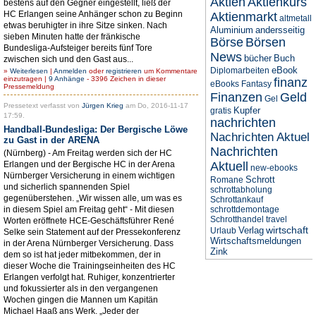
Aktien
Aktienkurs
bestens auf den Gegner eingestellt, ließ der
HC Erlangen seine Anhänger schon zu Beginn
Aktienmarkt
altmetall
etwas beruhigter in ihre Sitze sinken. Nach
Aluminium
andersseitig
sieben Minuten hatte der fränkische
Börse
Börsen
Bundesliga-Aufsteiger bereits fünf Tore
News
bücher
Buch
zwischen sich und den Gast aus...
eBook
Diplomarbeiten
»
Weiterlesen
|
Anmelden
oder
registrieren
um Kommentare
einzutragen |
9 Anhänge
- 3396 Zeichen in dieser
finanz
eBooks
Fantasy
Pressemeldung
Finanzen
Geld
Gel
Pressetext verfasst von
Jürgen Krieg
am Do, 2016-11-17
Kupfer
gratis
17:59.
nachrichten
Handball-Bundesliga: Der Bergische Löwe
Nachrichten Aktuel
zu Gast in der ARENA
Nachrichten
(Nürnberg) - Am Freitag werden sich der HC
Erlangen und der Bergische HC in der Arena
Aktuell
new-ebooks
Nürnberger Versicherung in einem wichtigen
Schrott
Romane
und sicherlich spannenden Spiel
schrottabholung
gegenüberstehen. „Wir wissen alle, um was es
Schrottankauf
in diesem Spiel am Freitag geht“ - Mit diesen
schrottdemontage
Schrotthandel
travel
Worten eröffnete HCE-Geschäftsführer René
wirtschaft
Verlag
Urlaub
Selke sein Statement auf der Pressekonferenz
Wirtschaftsmeldungen
in der Arena Nürnberger Versicherung. Dass
Zink
dem so ist hat jeder mitbekommen, der in
dieser Woche die Trainingseinheiten des HC
Erlangen verfolgt hat. Ruhiger, konzentrierter
und fokussierter als in den vergangenen
Wochen gingen die Mannen um Kapitän
Michael Haaß ans Werk. „Jeder der