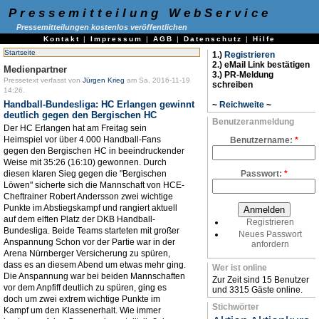
Pressemitteilung WebService
Pressemitteilungen kostenlos veröffentlichen
Kontakt
|
Impressum
|
AGB
|
Datenschutz
|
Hilfe
Startseite
1.)
Registrieren
2.) eMail Link bestätigen
Medienpartner
3.) PR-Meldung
Pressetext verfasst von
Jürgen Krieg
am Sa, 2016-11-19
schreiben
14:26.
Handball-Bundesliga: HC Erlangen gewinnt
~
Reichweite
~
deutlich gegen den Bergischen HC
Benutzeranmeldung
Der HC Erlangen hat am Freitag sein
Heimspiel vor über 4.000 Handball-Fans
Benutzername:
*
gegen den Bergischen HC in beeindruckender
Weise mit 35:26 (16:10) gewonnen. Durch
diesen klaren Sieg gegen die "Bergischen
Passwort:
*
Löwen" sicherte sich die Mannschaft von HCE-
Cheftrainer Robert Andersson zwei wichtige
Punkte im Abstiegskampf und rangiert aktuell
auf dem elften Platz der DKB Handball-
Registrieren
Bundesliga. Beide Teams starteten mit großer
Neues Passwort
Anspannung Schon vor der Partie war in der
anfordern
Arena Nürnberger Versicherung zu spüren,
dass es an diesem Abend um etwas mehr ging.
Wer ist online
Die Anspannung war bei beiden Mannschaften
Zur Zeit sind 15 Benutzer
vor dem Anpfiff deutlich zu spüren, ging es
und 3315 Gäste online.
doch um zwei extrem wichtige Punkte im
Stichwörter
Kampf um den Klassenerhalt. Wie immer