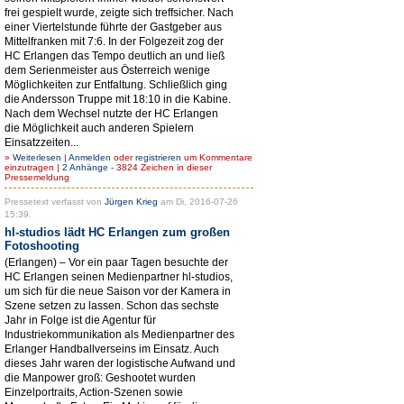
frei gespielt wurde, zeigte sich treffsicher. Nach
einer Viertelstunde führte der Gastgeber aus
Mittelfranken mit 7:6. In der Folgezeit zog der
HC Erlangen das Tempo deutlich an und ließ
dem Serienmeister aus Österreich wenige
Möglichkeiten zur Entfaltung. Schließlich ging
die Andersson Truppe mit 18:10 in die Kabine.
Nach dem Wechsel nutzte der HC Erlangen
die Möglichkeit auch anderen Spielern
Einsatzzeiten...
»
Weiterlesen
|
Anmelden
oder
registrieren
um Kommentare
einzutragen |
2 Anhänge
- 3824 Zeichen in dieser
Pressemeldung
Pressetext verfasst von
Jürgen Krieg
am Di, 2016-07-26
15:39.
hl-studios lädt HC Erlangen zum großen
Fotoshooting
(Erlangen) – Vor ein paar Tagen besuchte der
HC Erlangen seinen Medienpartner hl-studios,
um sich für die neue Saison vor der Kamera in
Szene setzen zu lassen. Schon das sechste
Jahr in Folge ist die Agentur für
Industriekommunikation als Medienpartner des
Erlanger Handballverseins im Einsatz. Auch
dieses Jahr waren der logistische Aufwand und
die Manpower groß: Geshootet wurden
Einzelportraits, Action-Szenen sowie