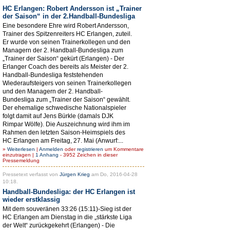
HC Erlangen: Robert Andersson ist „Trainer
der Saison“ in der 2.Handball-Bundesliga
Eine besondere Ehre wird Robert Andersson,
Trainer des Spitzenreiters HC Erlangen, zuteil.
Er wurde von seinen Trainerkollegen und den
Managern der 2. Handball-Bundesliga zum
„Trainer der Saison“ gekürt (Erlangen) - Der
Erlanger Coach des bereits als Meister der 2.
Handball-Bundesliga feststehenden
Wiederaufsteigers von seinen Trainerkollegen
und den Managern der 2. Handball-
Bundesliga zum „Trainer der Saison“ gewählt.
Der ehemalige schwedische Nationalspieler
folgt damit auf Jens Bürkle (damals DJK
Rimpar Wölfe). Die Auszeichnung wird ihm im
Rahmen den letzten Saison-Heimspiels des
HC Erlangen am Freitag, 27. Mai (Anwurf:...
»
Weiterlesen
|
Anmelden
oder
registrieren
um Kommentare
einzutragen |
1 Anhang
- 3952 Zeichen in dieser
Pressemeldung
Pressetext verfasst von
Jürgen Krieg
am Do, 2016-04-28
10:18.
Handball-Bundesliga: der HC Erlangen ist
wieder erstklassig
Mit dem souveränen 33:26 (15:11)-Sieg ist der
HC Erlangen am Dienstag in die „stärkste Liga
der Welt“ zurückgekehrt (Erlangen) - Die