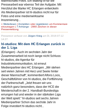
Mannschafts-Fotos. Ein Making-of für die
Pressearbeit war ebenso Teil der Aufgabe. Mit
Herzblut die Marke HC Erlangen entwickeln
Als Medienpartner ist hl-studios nicht nur für
Fotos und eine medienwirksame
Inszenierung...
»
Weiterlesen
|
Anmelden
oder
registrieren
um Kommentare
einzutragen |
7 Anhänge
- 2860 Zeichen in dieser
Pressemeldung
Pressetext verfasst von
Jürgen Krieg
am Di, 2016-07-12
14:27.
hl-studios: Mit dem HC Erlangen zurück in
der 1. Liga
(Erlangen) - Auch im sechsten Jahr der
Zusammenarbeit ist noch lange nicht Schluss:
hl-studios, die Agentur für
Industriekommunikation, ist erneut
Medienpartner des HC Erlangen. „Wir stehen
seit vielen Jahren mit Herz und Seele hinter
dieser Mannschaft“, kommentiert Alfons Loos,
Geschäftsführer von hl-studios, die Fortführung
der Partnerschaft. „Jetzt freuen wir uns
natürlich ganz besonders, dass der HCE die
Meisterschaft in der 2. Handball-Bundesliga
errungen hat und wieder in der stärksten Liga
der Welt spielt.“ hl-studios seit sechs Jahren
Medienpartner Schon das sechste Jahr in
Folge investiert hl-studios nicht...