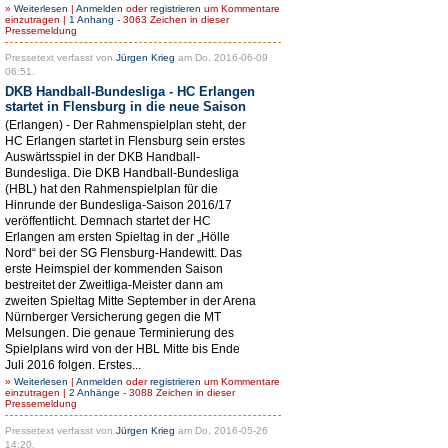
»
Weiterlesen
|
Anmelden
oder
registrieren
um Kommentare
einzutragen |
1 Anhang
- 3063 Zeichen in dieser
Pressemeldung
Pressetext verfasst von
Jürgen Krieg
am Do, 2016-06-09
06:51.
DKB Handball-Bundesliga - HC Erlangen
startet in Flensburg in die neue Saison
(Erlangen) - Der Rahmenspielplan steht, der
HC Erlangen startet in Flensburg sein erstes
Auswärtsspiel in der DKB Handball-
Bundesliga. Die DKB Handball-Bundesliga
(HBL) hat den Rahmenspielplan für die
Hinrunde der Bundesliga-Saison 2016/17
veröffentlicht. Demnach startet der HC
Erlangen am ersten Spieltag in der „Hölle
Nord“ bei der SG Flensburg-Handewitt. Das
erste Heimspiel der kommenden Saison
bestreitet der Zweitliga-Meister dann am
zweiten Spieltag Mitte September in der Arena
Nürnberger Versicherung gegen die MT
Melsungen. Die genaue Terminierung des
Spielplans wird von der HBL Mitte bis Ende
Juli 2016 folgen. Erstes...
»
Weiterlesen
|
Anmelden
oder
registrieren
um Kommentare
einzutragen |
2 Anhänge
- 3088 Zeichen in dieser
Pressemeldung
Pressetext verfasst von
Jürgen Krieg
am Do, 2016-05-26
14:20.