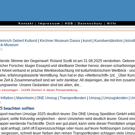
e
Kontakt
|
Impressum
|
AGB
|
Datenschutz
|
Hilfe
einrich Gebert Kulturst
|
Kirchner Museum Davos
|
kunst
|
Kunstverständnis
|
künst
ack-Museum
52.
eutende Stimme der Gegenwart: Roland Scotti ist am 31.08.2025 verstorben. Geboren 
reicher Forscher, kluger Essayist und streitbarer Denker hervor, dessen scharfsinnig
er Arbeit verband er präzise Werkbeobachtung mit kulturhistorischem Weitblick - 
e, erfahrungsbasierte Vermittlung. Nun hat er das »Weltenschiff« (zit. _Über Kuns
e Zeit & Zusammenarbeit sind wir sehr dankbar: All diejenigen, die mit ihm zusa
chungsweise. Unsere Gedanken sind bei allen, die...
einzutragen - 14189 Zeichen in dieser Pressemeldung
|
Inflation
|
Mannheim
|
ONE Umzug
|
Transportkosten
|
Umzug
|
Umzugskosten
|
Um
6.
5 beachten sollten
sport machen Umzüge 2025 deutlich teurer. Die ONE Umzug Spedition GmbH erklärt
lant, sollte frühzeitig vergleichen - denn Umziehen wird deutlich teurer. Grund si
knapper werdende Fachkräfte. Doch wer gut plant, kann viele dieser Preisfallen um
pät anfragt, zahlt oft Expresszuschläge oder muss auf teure Notlösungen zurückgr
oft vergessen, schnell teuer Neben den reinen Transportkosten schlagen viele Um