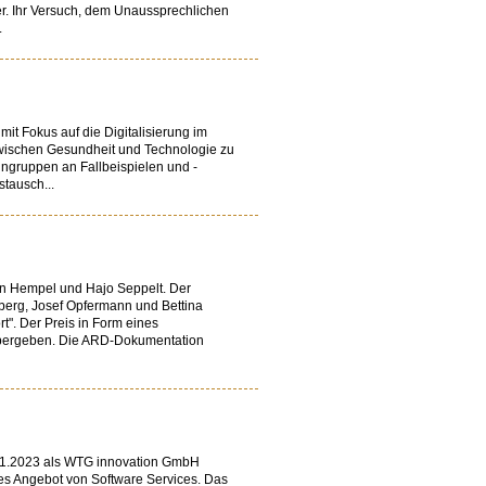
er. Ihr Versuch, dem Unaussprechlichen
.
it Fokus auf die Digitalisierung im
 zwischen Gesundheit und Technologie zu
ingruppen an Fallbeispielen und -
stausch...
an Hempel und Hajo Seppelt. Der
berg, Josef Opfermann und Bettina
". Der Preis in Form eines
 übergeben. Die ARD-Dokumentation
.01.2023 als WTG innovation GmbH
tes Angebot von Software Services. Das