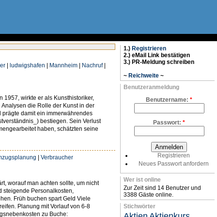
1.)
Registrieren
2.) eMail Link bestätigen
3.) PR-Meldung schreiben
ler
|
ludwigshafen
|
Mannheim
|
Nachruf
|
~
Reichweite
~
Benutzeranmeldung
1957, wirkte er als Kunsthistoriker,
Benutzername:
*
e Analysen die Rolle der Kunst in der
und prägte damit ein immerwährendes
tverständnis_) bestiegen. Sein Verlust
Passwort:
*
mmengearbeitet haben, schätzten seine
Registrieren
zugsplanung
|
Verbraucher
Neues Passwort anfordern
Wer ist online
, worauf man achten sollte, um nicht
Zur Zeit sind 14 Benutzer und
nd steigende Personalkosten,
3388 Gäste online.
gehen. Früh buchen spart Geld Viele
eifen. Planung mit Vorlauf von 6-8
Stichwörter
zugsnebenkosten zu Buche:
Aktien
Aktienkurs