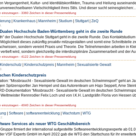
len Vergangenheit, Kultur- und Identitätskonflikten, Trauma und Heilung auseinand
nverwechselbaren Vielschichtigkeit ihres Stils. Und dieser sucht seinesgleichen:..
einzutragen - 3360 Zeichen in dieser Pressemeldung
sierung
|
Krankenhaus
|
Mannheim
|
Studium
|
Stuttgart
|
ZeQ
8.
r Dualen Hochschule Baden-Württemberg geht in die zweite Runde
th" der Dualen Hochschule Stuttgart geht in die zweite Runde. Das Kontaktstudium m
glichkeit dieses zukünftig proaktiv mitzugestalten und somit eine Schnittstelle
Fachwissen, sondern vereint Praxis und Theorie. Die Teilnehmenden arbeiten in Kle
ertieft wird, sondern gleichzeitig die interdisziplinäre Zusammenarbeit und der Au
einzutragen - 4122 Zeichen in dieser Pressemeldung
Kinderschutz
|
Kinderschutzpreis
|
Mannheim
|
Sexualisierte Gewalt
3.
schen Kinderschutzpreis
ation: "Missbraucht - Sexualisierte Gewalt im deutschen Schwimmsport" geht an J
en Spitzensportler Jan Hempel und das Autorenteam um Hajo Seppelt, Arne Stein
ARD-Dokumentation "Missbraucht - Sexualisierte Gewalt im deutschen Schwimmsport
Weltmeister Rennrodler Felix Loch und von I.K.H. Landgräfin Floria von Hessen
einzutragen - 4040 Zeichen in dieser Pressemeldung
lung
|
Software
|
softwareentwicklung
|
Wachstum
|
WTG
47.
tware Services als neuer WTG Geschäftsbereich
uppe firmiert der international aufgestellte Softwareentwicklungsexperte ab 01
der VSF Experts GmbH im April 2022 gab die WTG den Startschuss für ihr erweiter