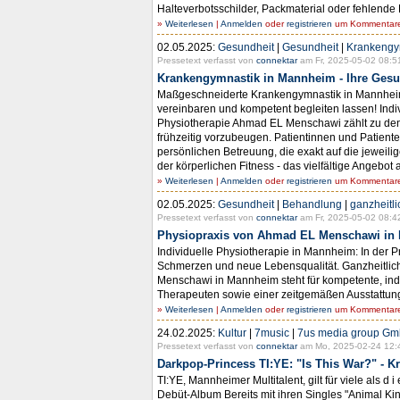
Halteverbotsschilder, Packmaterial oder fehlende
»
Weiterlesen
|
Anmelden
oder
registrieren
um Kommentare 
02.05.2025:
Gesundheit
|
Gesundheit
|
Krankengy
Pressetext verfasst von
connektar
am Fr, 2025-05-02 08:5
Krankengymnastik in Mannheim - Ihre Gesun
Maßgeschneiderte Krankengymnastik in Mannheim b
vereinbaren und kompetent begleiten lassen! Ind
Physiotherapie Ahmad EL Menschawi zählt zu de
frühzeitig vorzubeugen. Patientinnen und Patient
persönlichen Betreuung, die exakt auf die jeweil
der körperlichen Fitness - das vielfältige Angebo
»
Weiterlesen
|
Anmelden
oder
registrieren
um Kommentare 
02.05.2025:
Gesundheit
|
Behandlung
|
ganzheitl
Pressetext verfasst von
connektar
am Fr, 2025-05-02 08:4
Physiopraxis von Ahmad EL Menschawi in M
Individuelle Physiotherapie in Mannheim: In der
Schmerzen und neue Lebensqualität. Ganzheitlic
Menschawi in Mannheim steht für kompetente, in
Therapeuten sowie einer zeitgemäßen Ausstattun
»
Weiterlesen
|
Anmelden
oder
registrieren
um Kommentare 
24.02.2025:
Kultur
|
7music
|
7us media group G
Pressetext verfasst von
connektar
am Mo, 2025-02-24 12:
Darkpop-Princess TI:YE: "Is This War?" - 
TI:YE, Mannheimer Multitalent, gilt für viele als 
Debüt-Album Bereits mit ihren Singles "Animal Kin