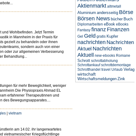
ebote...
Aktienmarkt
altmetall
Börse
Aluminium
andersseitig
Börsen News
bücher
Buch
eBook
Diplomarbeiten
eBooks
finanz
Finanzen
Fantasy
 und Wohlbefinden. Jetzt Termin
Geld
Kupfer
Gel
gratis
stik in Mannheim in der Praxis für
nachrichten
Nachrichten
 gezielt zu behandeln oder ihnen
apeutenteams, sondern auch von einer
Nachrichten
Aktuel
rzen oder zur allgemeinen Verbesserung
Aktuell
new-ebooks
Romane
der Behandlung...
Schrott
schrottabholung
Schrottankauf
schrottdemontage
Verlag
Schrotthandel
travel
Urlaub
wirtschaft
Wirtschaftsmeldungen
Zink
dlungen für mehr Beweglichkeit, weniger
 Mannheim Die Physiopraxis Ahmad EL
Team erfahrener Therapeutinnen und
en des Bewegungsapparates....
gles
|
vietnam
ünstlerin am 14.02. ihr langerwartetes
nd vietnamesischer Kriegsflüchtlinge