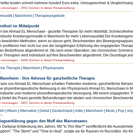
 Helfer kosten schnell mehrere hundert Euro extra. Umzugsrechner & Vergleichsang
einzutragen - 2552 Zeichen in dieser Pressemeldung
mnastik
|
Mannheim
|
Therapieangebote
1.
dheit im Mittelpunkt
ei Ahmad EL Menschawi - gezielte Therapien für mehr Mobilität, Schmerzfreiheit
ividuelle Krankengymnastik in Mannheim für mehr Lebensqualität Die Krankengymna
n bewährten Methoden, wenn es darum geht, Beschwerden des Bewegungsapparats
en profitieren hier nicht nur von der langjährigen Erfahrung des engagierten Ther
igen Bedürfnisse abgestimmt ist. Ob nach einer Operation, bei chronischen Schme
t an Therapien wird individuell auf Ihre Beschwerden abgestimmt. Die Grundlage je
einzutragen - 3468 Zeichen in dieser Pressemeldung
iche Therapie
|
Mannheim
|
Physiopraxis
2.
annheim - Ihre Adresse für ganzheitliche Therapie
 Praxis von Ahmad EL Menschawi erhalten Patienten moderne, ganzheitliche Behan
he physiotherapeutische Betreuung in der Physiopraxis Ahmad EL Menschawi in
dividuelle und moderne physiotherapeutische Versorgung. Mit einem engagierten 
g bietet die Praxis gezielte Behandlungen bei akuten und chronischen Beschwerd
einzutragen - 3907 Zeichen in dieser Pressemeldung
mbH
|
Album
|
Alternative
|
Debüt
|
Deutschland
|
indie
|
Mannheim
|
Music
|
Pop
|
sin
44.
Kriegserklärung gegen den Muff des Mainstreams
d i e Darkpop-Entdeckung des Jahres. Mit "Is This War?" veröffentlicht die Ausnahmek
gdom", "The Storm" und "Time to Heal", sorgte sie für Raunen im Recordbiz. Als Ki