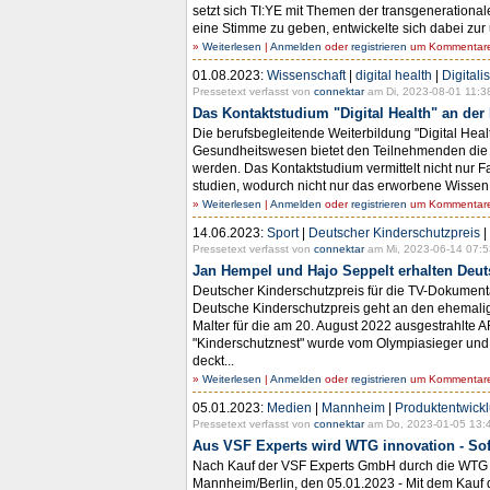
setzt sich TI:YE mit Themen der transgenerationa
eine Stimme zu geben, entwickelte sich dabei zur u
»
Weiterlesen
|
Anmelden
oder
registrieren
um Kommentare 
01.08.2023:
Wissenschaft
|
digital health
|
Digitali
Pressetext verfasst von
connektar
am Di, 2023-08-01 11:3
Das Kontaktstudium "Digital Health" an de
Die berufsbegleitende Weiterbildung "Digital Heal
Gesundheitswesen bietet den Teilnehmenden die Mö
werden. Das Kontaktstudium vermittelt nicht nur 
studien, wodurch nicht nur das erworbene Wissen v
»
Weiterlesen
|
Anmelden
oder
registrieren
um Kommentare 
14.06.2023:
Sport
|
Deutscher Kinderschutzpreis
|
Pressetext verfasst von
connektar
am Mi, 2023-06-14 07:5
Jan Hempel und Hajo Seppelt erhalten Deut
Deutscher Kinderschutzpreis für die TV-Dokument
Deutsche Kinderschutzpreis geht an den ehemalig
Malter für die am 20. August 2022 ausgestrahlte 
"Kinderschutznest" wurde vom Olympiasieger und 
deckt...
»
Weiterlesen
|
Anmelden
oder
registrieren
um Kommentare 
05.01.2023:
Medien
|
Mannheim
|
Produktentwick
Pressetext verfasst von
connektar
am Do, 2023-01-05 13:
Aus VSF Experts wird WTG innovation - Sof
Nach Kauf der VSF Experts GmbH durch die WTG Gr
Mannheim/Berlin, den 05.01.2023 - Mit dem Kauf 