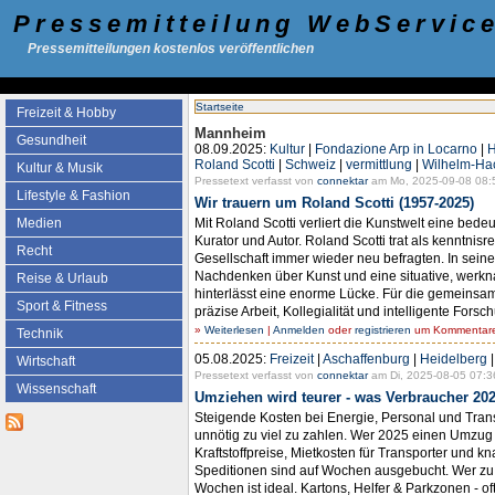
Pressemitteilung WebServic
Pressemitteilungen kostenlos veröffentlichen
Startseite
Freizeit & Hobby
Mannheim
Gesundheit
08.09.2025:
Kultur
|
Fondazione Arp in Locarno
|
H
Roland Scotti
|
Schweiz
|
vermittlung
|
Wilhelm-H
Kultur & Musik
Pressetext verfasst von
connektar
am Mo, 2025-09-08 08:
Lifestyle & Fashion
Wir trauern um Roland Scotti (1957-2025)
Mit Roland Scotti verliert die Kunstwelt eine bed
Medien
Kurator und Autor. Roland Scotti trat als kenntnis
Recht
Gesellschaft immer wieder neu befragten. In sein
Nachdenken über Kunst und eine situative, werknah
Reise & Urlaub
hinterlässt eine enorme Lücke. Für die gemeinsam
Sport & Fitness
präzise Arbeit, Kollegialität und intelligente Fors
»
Weiterlesen
|
Anmelden
oder
registrieren
um Kommentare 
Technik
05.08.2025:
Freizeit
|
Aschaffenburg
|
Heidelberg
Wirtschaft
Pressetext verfasst von
connektar
am Di, 2025-08-05 07:3
Wissenschaft
Umziehen wird teurer - was Verbraucher 202
Steigende Kosten bei Energie, Personal und Tran
unnötig zu viel zu zahlen. Wer 2025 einen Umzug p
Kraftstoffpreise, Mietkosten für Transporter und 
Speditionen sind auf Wochen ausgebucht. Wer zu s
Wochen ist ideal. Kartons, Helfer & Parkzonen - 