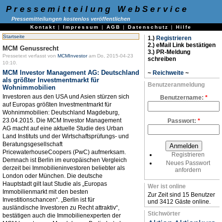
Pressemitteilung WebService
Pressemitteilungen kostenlos veröffentlichen
Kontakt
|
Impressum
|
AGB
|
Datenschutz
|
Hilfe
Startseite
1.)
Registrieren
2.) eMail Link bestätigen
MCM Genussrecht
3.) PR-Meldung
Pressetext verfasst von
MCMInvestor
am Do, 2015-04-23
schreiben
10:10.
MCM Investor Management AG: Deutschland
~
Reichweite
~
als größter Investmentmarkt für
Benutzeranmeldung
Wohnimmobilien
Investoren aus den USA und Asien stürzen sich
Benutzername:
*
auf Europas größten Investmentmarkt für
Wohnimmobilien: Deutschland Magdeburg,
23.04.2015. Die MCM Investor Management
Passwort:
*
AG macht auf eine aktuelle Studie des Urban
Land Instituts und der Wirtschaftsprüfungs- und
Beratungsgesellschaft
PricewaterhouseCoopers (PwC) aufmerksam.
Registrieren
Demnach ist Berlin im europäischen Vergleich
Neues Passwort
derzeit bei Immobilieninvestoren beliebter als
anfordern
London oder München. Die deutsche
Hauptstadt gilt laut Studie als „Europas
Wer ist online
Immobilienmarkt mit den besten
Zur Zeit sind 15 Benutzer
Investitionschancen“. „Berlin ist für
und 3412 Gäste online.
ausländische Investoren zu Recht attraktiv“,
Stichwörter
bestätigen auch die Immobilienexperten der