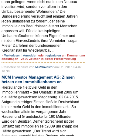
dann gelingen, wenn nicht nur in den Neubau
investiert wird, sondern vor allem in den
Umbau bestehender Wohnungen.“ Die
Bundesregierung versucht seit einigen Jahren
jeden umfassend zu fördern, der seine
Immobilie den Bedürfnissen älterer Menschen
anpassen will. Für die kostspieligen
Umbaumaßnahmen können Eigentümer und -
mit dem Einverständnis ihrer Vermieter - sogar
Mieter Darlehen der bundeseigenen
Kreditanstalt für Wiederaufbau...
»
Weiterlesen
|
Anmelden
oder
registrieren
um Kommentare
einzutragen - 2520 Zeichen in dieser Pressemeldung
Pressetext verfasst von
MCMInvestor
am Do, 2015-04-02
10:38.
MCM Investor Management AG: Zinsen
heizen den Immobilienboom an
Hierzulande fließt viel Geld in den
Immobilienmarkt – der Umsatz ist seit 2009 um
die Hälfte gewachsen Magdeburg, 02.04.2015.
Aufgrund niedriger Zinsen fließt in Deutschland
immer mehr Geld in den Immobilienmarkt. So
wechselten allein im vergangenen Jahr
Häuser und Grundstücke für 190 Milliarden
Euro den Besitzer. Dementsprechend ist der
Umsatz mit Immobilien seit 2009 um knapp die
Hälfte gewachsen. „Der Trend wird sich
fortsetzen, sowohl bei den Preisen, als auch