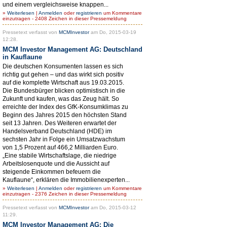
und einem vergleichsweise knappen...
»
Weiterlesen
|
Anmelden
oder
registrieren
um Kommentare
einzutragen - 2408 Zeichen in dieser Pressemeldung
Pressetext verfasst von
MCMInvestor
am Do, 2015-03-19
12:28.
MCM Investor Management AG: Deutschland
in Kauflaune
Die deutschen Konsumenten lassen es sich
richtig gut gehen – und das wirkt sich positiv
auf die komplette Wirtschaft aus 19.03.2015.
Die Bundesbürger blicken optimistisch in die
Zukunft und kaufen, was das Zeug hält. So
erreichte der Index des GfK-Konsumklimas zu
Beginn des Jahres 2015 den höchsten Stand
seit 13 Jahren. Des Weiteren erwartet der
Handelsverband Deutschland (HDE) im
sechsten Jahr in Folge ein Umsatzwachstum
von 1,5 Prozent auf 466,2 Milliarden Euro.
„Eine stabile Wirtschaftslage, die niedrige
Arbeitslosenquote und die Aussicht auf
steigende Einkommen befeuern die
Kauflaune“, erklären die Immobilienexperten...
»
Weiterlesen
|
Anmelden
oder
registrieren
um Kommentare
einzutragen - 2376 Zeichen in dieser Pressemeldung
Pressetext verfasst von
MCMInvestor
am Do, 2015-03-12
11:29.
MCM Investor Management AG: Die