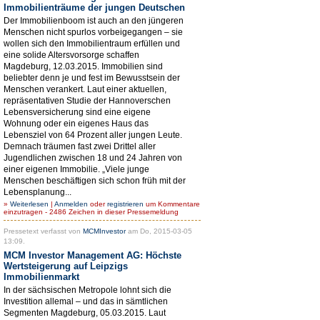
Immobilienträume der jungen Deutschen
Der Immobilienboom ist auch an den jüngeren
Menschen nicht spurlos vorbeigegangen – sie
wollen sich den Immobilientraum erfüllen und
eine solide Altersvorsorge schaffen
Magdeburg, 12.03.2015. Immobilien sind
beliebter denn je und fest im Bewusstsein der
Menschen verankert. Laut einer aktuellen,
repräsentativen Studie der Hannoverschen
Lebensversicherung sind eine eigene
Wohnung oder ein eigenes Haus das
Lebensziel von 64 Prozent aller jungen Leute.
Demnach träumen fast zwei Drittel aller
Jugendlichen zwischen 18 und 24 Jahren von
einer eigenen Immobilie. „Viele junge
Menschen beschäftigen sich schon früh mit der
Lebensplanung...
»
Weiterlesen
|
Anmelden
oder
registrieren
um Kommentare
einzutragen - 2486 Zeichen in dieser Pressemeldung
Pressetext verfasst von
MCMInvestor
am Do, 2015-03-05
13:09.
MCM Investor Management AG: Höchste
Wertsteigerung auf Leipzigs
Immobilienmarkt
In der sächsischen Metropole lohnt sich die
Investition allemal – und das in sämtlichen
Segmenten Magdeburg, 05.03.2015. Laut