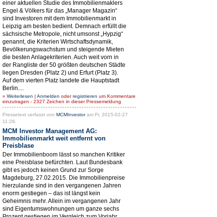
einer aktuellen Studie des Immobilienmaklers
Engel & Völkers für das „Manager Magazin“
sind Investoren mit dem Immobilienmarkt in
Leipzig am besten bedient. Demnach erfüllt die
sächsische Metropole, nicht umsonst „Hypzig“
genannt, die Kriterien Wirtschaftsdynamik,
Bevölkerungswachstum und steigende Mieten
die besten Anlagekriterien. Auch weit vorn in
der Rangliste der 50 größten deutschen Städte
liegen Dresden (Platz 2) und Erfurt (Platz 3).
Auf dem vierten Platz landete die Hauptstadt
Berlin....
»
Weiterlesen
|
Anmelden
oder
registrieren
um Kommentare
einzutragen - 2327 Zeichen in dieser Pressemeldung
Pressetext verfasst von
MCMInvestor
am Fr, 2015-02-27
11:28.
MCM Investor Management AG:
Immobilienmarkt weit entfernt von
Preisblase
Der Immobilienboom lässt so manchen Kritiker
eine Preisblase befürchten. Laut Bundesbank
gibt es jedoch keinen Grund zur Sorge
Magdeburg, 27.02.2015. Die Immobilienpreise
hierzulande sind in den vergangenen Jahren
enorm gestiegen – das ist längst kein
Geheimnis mehr. Allein im vergangenen Jahr
sind Eigentumswohnungen um ganze sechs
Prozent gestiegen im Vergleich zum Vorjahr.