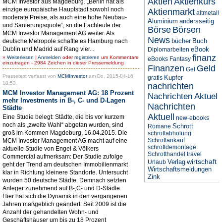
Aktien
Aktienkurs
MCM Investor aus Magdeburg. „Berlin hat als
einzige europäische Hauptstadt sowohl noch
Aktienmarkt
altmetall
moderate Preise, als auch eine hohe Neubau-
Aluminium
andersseitig
und Sanierungsquote“, so die Fachleute der
Börse
Börsen
MCM Investor Management AG weiter. Als
News
bücher
Buch
deutsche Metropole schaffte es Hamburg nach
Dublin und Madrid auf Rang vier...
eBook
Diplomarbeiten
finanz
»
Weiterlesen
|
Anmelden
oder
registrieren
um Kommentare
eBooks
Fantasy
einzutragen - 2984 Zeichen in dieser Pressemeldung
Finanzen
Geld
Gel
Pressetext verfasst von
MCMInvestor
am Do, 2015-04-16
Kupfer
gratis
10:53.
nachrichten
MCM Investor Management AG: 18 Prozent
Nachrichten Aktuel
mehr Investments in B-, C- und D-Lagen
Nachrichten
Städte
Aktuell
Eine Studie belegt: Städte, die bis vor kurzem
new-ebooks
noch als „zweite Wahl“ abgetan wurden, sind
Schrott
Romane
groß im Kommen Magdeburg, 16.04.2015. Die
schrottabholung
Schrottankauf
MCM Investor Management AG macht auf eine
schrottdemontage
aktuelle Studie von Engel & Völkers
Schrotthandel
travel
Commercial aufmerksam: Der Studie zufolge
wirtschaft
Verlag
Urlaub
geht der Trend am deutschen Immobilienmarkt
Wirtschaftsmeldungen
klar in Richtung kleinere Standorte. Untersucht
Zink
wurden 50 deutsche Städte. Demnach setzten
Anleger zunehmend auf B-,C- und D-Städte.
Hier hat sich die Dynamik in den vergangenen
Jahren maßgeblich geändert: Seit 2009 ist die
Anzahl der gehandelten Wohn- und
Geschäftshäuser um bis zu 18 Prozent