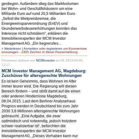
gestiegen. Außerdem stieg das Marktvolumen
bei Wohn- und Geschäftshäusern um eine
Milliarde Euro auf rund 20,5 Milliarden Euro.
„Selbst die Mietpreisbremse, die
Energieeinsparverordnung (EnEV) und
Grunderwerbsteuererhöhungen konnten das
Interesse nicht schmälern“, erklären die
Immobilienexperten der MCM Investor
Management AG. „Ein begrenztes...
»
Weiterlesen
|
Anmelden
oder
registrieren
um Kommentare
einzutragen - 2305 Zeichen in dieser Pressemeldung
Pressetext verfasst von
MCMInvestor
am Mi, 2015-04-08
12:17.
MCM Investor Management AG, Magdeburg:
Zuschüsse für altersgerechte Wohnungen
Es ist kein Geheimnis, dass Wohnen im Alter
immer teurer wird. Die Regierung will diesen
Bereich fördern – und stößt damit auf die einen
oder anderen Hindernisse Magdeburg,
08.04.2015. Laut dem Berliner Analysehaus
Prognos werden in Deutschland bis zum Jahr
2030 3,6 Millionen altersgerechte Wohnungen
gebraucht. „Eine Aufgabe, die zwar
optimistisch und notwendig, jedoch trotzdem
schwer realisierbar ist“, befürchten die
Immobilienexperten der MCM Investor
Management AG. „Dieses Vorhaben kann nur