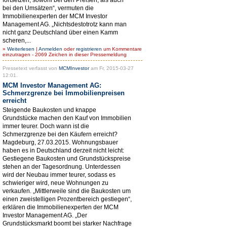
bei den Umsätzen“, vermuten die
Immobilienexperten der MCM Investor
Management AG. „Nichtsdestotrotz kann man
nicht ganz Deutschland über einen Kamm
scheren,...
»
Weiterlesen
|
Anmelden
oder
registrieren
um Kommentare
einzutragen - 2069 Zeichen in dieser Pressemeldung
Pressetext verfasst von
MCMInvestor
am Fr, 2015-03-27
12:01.
MCM Investor Management AG:
Schmerzgrenze bei Immobilienpreisen
erreicht
Steigende Baukosten und knappe
Grundstücke machen den Kauf von Immobilien
immer teurer. Doch wann ist die
Schmerzgrenze bei den Käufern erreicht?
Magdeburg, 27.03.2015. Wohnungsbauer
haben es in Deutschland derzeit nicht leicht:
Gestiegene Baukosten und Grundstückspreise
stehen an der Tagesordnung. Unterdessen
wird der Neubau immer teurer, sodass es
schwieriger wird, neue Wohnungen zu
verkaufen. „Mittlerweile sind die Baukosten um
einen zweistelligen Prozentbereich gestiegen“,
erklären die Immobilienexperten der MCM
Investor Management AG. „Der
Grundstücksmarkt boomt bei starker Nachfrage