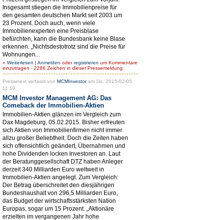
Insgesamt stiegen die Immobilienpreise für
den gesamten deutschen Markt seit 2003 um
23 Prozent. Doch auch, wenn viele
Immobilienexperten eine Preisblase
befürchten, kann die Bundesbank keine Blase
erkennen. „Nichtsdestotrotz sind die Preise für
Wohnungen...
»
Weiterlesen
|
Anmelden
oder
registrieren
um Kommentare
einzutragen - 2286 Zeichen in dieser Pressemeldung
Pressetext verfasst von
MCMInvestor
am Do, 2015-02-05
11:19.
MCM Investor Management AG: Das
Comeback der Immobilien-Aktien
Immobilien-Aktien glänzen im Vergleich zum
Dax Magdeburg, 05.02.2015. Bisher erfreuten
sich Aktien von Immobilienfirmen nicht immer
allzu großer Beliebtheit. Doch die Zeiten haben
sich offensichtlich geändert, Übernahmen und
hohe Dividenden locken Investoren an. Laut
der Beratunggesellschaft DTZ haben Anleger
derzeit 340 Milliarden Euro weltweit in
Immobilien-Aktien angelegt. Zum Vergleich:
Der Betrag überschreitet den diesjährigen
Bundeshaushalt von 296,5 Milliarden Euro,
das Budget der wirtschaftsstärksten Nation
Europas, sogar um 15 Prozent. „Aktionäre
erzielten im vergangenen Jahr hohe