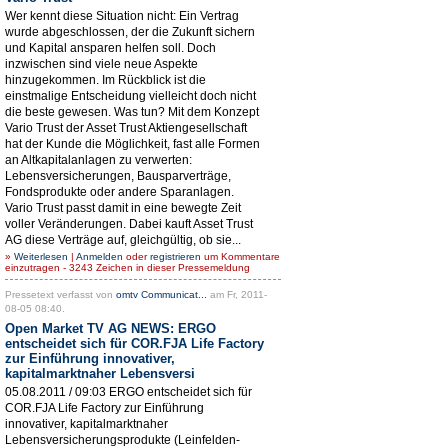
Wer kennt diese Situation nicht: Ein Vertrag
wurde abgeschlossen, der die Zukunft sichern
und Kapital ansparen helfen soll. Doch
inzwischen sind viele neue Aspekte
hinzugekommen. Im Rückblick ist die
einstmalige Entscheidung vielleicht doch nicht
die beste gewesen. Was tun? Mit dem Konzept
Vario Trust der Asset Trust Aktiengesellschaft
hat der Kunde die Möglichkeit, fast alle Formen
an Altkapitalanlagen zu verwerten:
Lebensversicherungen, Bausparverträge,
Fondsprodukte oder andere Sparanlagen.
Vario Trust passt damit in eine bewegte Zeit
voller Veränderungen. Dabei kauft Asset Trust
AG diese Verträge auf, gleichgültig, ob sie...
»
Weiterlesen
|
Anmelden
oder
registrieren
um Kommentare
einzutragen - 3243 Zeichen in dieser Pressemeldung
Pressetext verfasst von
omtv Communicat...
am Fr, 2011-
08-05 08:40.
Open Market TV AG NEWS: ERGO
entscheidet sich für COR.FJA Life Factory
zur Einführung innovativer,
kapitalmarktnaher Lebensversi
05.08.2011 / 09:03 ERGO entscheidet sich für
COR.FJA Life Factory zur Einführung
innovativer, kapitalmarktnaher
Lebensversicherungsprodukte (Leinfelden-