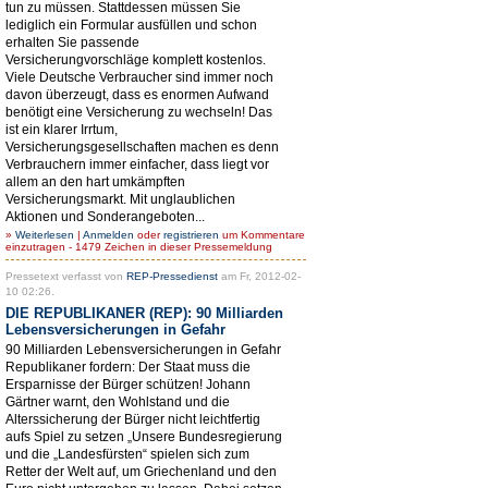
tun zu müssen. Stattdessen müssen Sie
lediglich ein Formular ausfüllen und schon
erhalten Sie passende
Versicherungvorschläge komplett kostenlos.
Viele Deutsche Verbraucher sind immer noch
davon überzeugt, dass es enormen Aufwand
benötigt eine Versicherung zu wechseln! Das
ist ein klarer Irrtum,
Versicherungsgesellschaften machen es denn
Verbrauchern immer einfacher, dass liegt vor
allem an den hart umkämpften
Versicherungsmarkt. Mit unglaublichen
Aktionen und Sonderangeboten...
»
Weiterlesen
|
Anmelden
oder
registrieren
um Kommentare
einzutragen - 1479 Zeichen in dieser Pressemeldung
Pressetext verfasst von
REP-Pressedienst
am Fr, 2012-02-
10 02:26.
DIE REPUBLIKANER (REP): 90 Milliarden
Lebensversicherungen in Gefahr
90 Milliarden Lebensversicherungen in Gefahr
Republikaner fordern: Der Staat muss die
Ersparnisse der Bürger schützen! Johann
Gärtner warnt, den Wohlstand und die
Alterssicherung der Bürger nicht leichtfertig
aufs Spiel zu setzen „Unsere Bundesregierung
und die „Landesfürsten“ spielen sich zum
Retter der Welt auf, um Griechenland und den