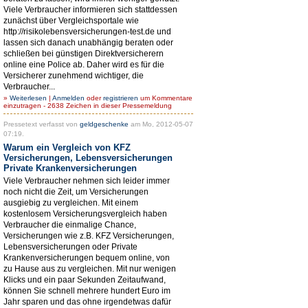
Viele Verbraucher informieren sich stattdessen
zunächst über Vergleichsportale wie
http://risikolebensversicherungen-test.de und
lassen sich danach unabhängig beraten oder
schließen bei günstigen Direktversicherern
online eine Police ab. Daher wird es für die
Versicherer zunehmend wichtiger, die
Verbraucher...
»
Weiterlesen
|
Anmelden
oder
registrieren
um Kommentare
einzutragen - 2638 Zeichen in dieser Pressemeldung
Pressetext verfasst von
geldgeschenke
am Mo, 2012-05-07
07:19.
Warum ein Vergleich von KFZ
Versicherungen, Lebensversicherungen
Private Krankenversicherungen
Viele Verbraucher nehmen sich leider immer
noch nicht die Zeit, um Versicherungen
ausgiebig zu vergleichen. Mit einem
kostenlosem Versicherungsvergleich haben
Verbraucher die einmalige Chance,
Versicherungen wie z.B. KFZ Versicherungen,
Lebensversicherungen oder Private
Krankenversicherungen bequem online, von
zu Hause aus zu vergleichen. Mit nur wenigen
Klicks und ein paar Sekunden Zeitaufwand,
können Sie schnell mehrere hundert Euro im
Jahr sparen und das ohne irgendetwas dafür