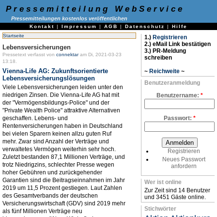
Pressemitteilung WebService
Pressemitteilungen kostenlos veröffentlichen
Kontakt
|
Impressum
|
AGB
|
Datenschutz
|
Hilfe
Startseite
1.)
Registrieren
2.) eMail Link bestätigen
Lebensversicherungen
3.) PR-Meldung
Pressetext verfasst von
connektar
am Di, 2021-03-23
schreiben
13:18.
Vienna-Life AG: Zukunftsorientierte
~
Reichweite
~
Lebensversicherungslösungen
Benutzeranmeldung
Viele Lebensversicherungen leiden unter den
niedrigen Zinsen. Die Vienna-Life AG hat mit
Benutzername:
*
der "Vermögensbildungs-Police" und der
"Private Wealth Police" attraktive Alternativen
geschaffen. Lebens- und
Passwort:
*
Rentenversicherungen haben in Deutschland
bei vielen Sparern keinen allzu guten Ruf
mehr. Zwar sind Anzahl der Verträge und
verwaltetes Vermögen weiterhin sehr hoch.
Registrieren
Zuletzt bestanden 87,1 Millionen Verträge, und
Neues Passwort
trotz Niedrigzins, schlechter Presse wegen
anfordern
hoher Gebühren und zurückgehender
Garantien sind die Beitragseinnahmen im Jahr
Wer ist online
2019 um 11,5 Prozent gestiegen. Laut Zahlen
Zur Zeit sind 14 Benutzer
des Gesamtverbands der deutschen
und 3451 Gäste online.
Versicherungswirtschaft (GDV) sind 2019 mehr
Stichwörter
als fünf Millionen Verträge neu