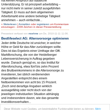
hat keinen Anspruch auf staatliche
Unterstützung. Er ist prinzipiell arbeitsfähig –
nur nicht mehr in seiner zuletzt ausgeführten
Tätigkeit. Er muss auf dem allgemeinen
Arbeitsmarkt eine andere beliebige Tätigkeit
annehmen – auch einfachste...
»
Weiterlesen
|
Anmelden
oder
registrieren
um Kommentare
einzutragen - 2209 Zeichen in dieser Pressemeldung
Pressetext verfasst von
moehme
am Do, 2010-11-11 11:06.
Bestlifeselect AG: Altersvorsorge optimieren
Jeder dritte Deutsche ist unsicher, in welcher
Höhe er Geld für das Alter zurücklegen sollte.
Dies ist das Ergebnis einer Umfrage der GfK
Marktforschung, die von der Heidelberger
Lebensversicherung in Auftrag gegeben
wurde. Danach genügt es, so das Institut für
Altersforschung, etwa fünf bis zehn Prozent
des Bruttoeinkommens in die Altersvorsorge zu
investieren, bei üblich verdienenden
Angestellten entspricht dies einem
Nettoeinkommen von acht bis 15 Prozent.
„Doch sind derartige Angaben wirklich
aussagefähig oder nicht doch von der
jeweiligen individuellen Situation abhängig
und insbesondere davon, wie das gesamte
Investitionsverhalten...
»
Weiterlesen
|
Anmelden
oder
registrieren
um Kommentare
Diese Website nutzt Cookies, um bestmögliche Funktionalität bieten zu können.
Mehr
einzutragen - 3023 Zeichen in dieser Pressemeldung