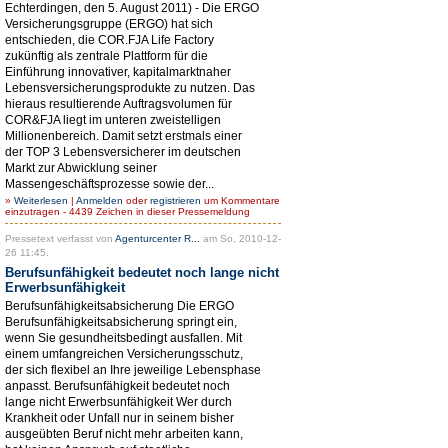
Echterdingen, den 5. August 2011) - Die ERGO
Versicherungsgruppe (ERGO) hat sich
entschieden, die COR.FJA Life Factory
zukünftig als zentrale Plattform für die
Einführung innovativer, kapitalmarktnaher
Lebensversicherungsprodukte zu nutzen. Das
hieraus resultierende Auftragsvolumen für
COR&FJA liegt im unteren zweistelligen
Millionenbereich. Damit setzt erstmals einer
der TOP 3 Lebensversicherer im deutschen
Markt zur Abwicklung seiner
Massengeschäftsprozesse sowie der...
»
Weiterlesen
|
Anmelden
oder
registrieren
um Kommentare
einzutragen - 4439 Zeichen in dieser Pressemeldung
Pressetext verfasst von
Agenturcenter R...
am So, 2010-12-
26 11:45.
Berufsunfähigkeit bedeutet noch lange nicht
Erwerbsunfähigkeit
Berufsunfähigkeitsabsicherung Die ERGO
Berufsunfähigkeitsabsicherung springt ein,
wenn Sie gesundheitsbedingt ausfallen. Mit
einem umfangreichen Versicherungsschutz,
der sich flexibel an Ihre jeweilige Lebensphase
anpasst. Berufsunfähigkeit bedeutet noch
lange nicht Erwerbsunfähigkeit Wer durch
Krankheit oder Unfall nur in seinem bisher
ausgeübten Beruf nicht mehr arbeiten kann,