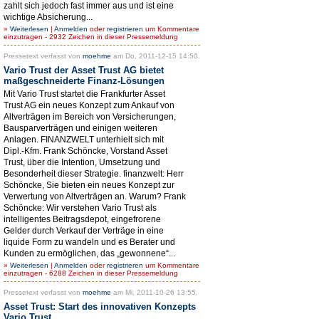
zahlt sich jedoch fast immer aus und ist eine
wichtige Absicherung...
»
Weiterlesen
|
Anmelden
oder
registrieren
um Kommentare
einzutragen - 2932 Zeichen in dieser Pressemeldung
Pressetext verfasst von
moehme
am Do, 2011-12-15 14:50.
Vario Trust der Asset Trust AG bietet
maßgeschneiderte Finanz-Lösungen
Mit Vario Trust startet die Frankfurter Asset
Trust AG ein neues Konzept zum Ankauf von
Altverträgen im Bereich von Versicherungen,
Bausparverträgen und einigen weiteren
Anlagen. FINANZWELT unterhielt sich mit
Dipl.-Kfm. Frank Schöncke, Vorstand Asset
Trust, über die Intention, Umsetzung und
Besonderheit dieser Strategie. finanzwelt: Herr
Schöncke, Sie bieten ein neues Konzept zur
Verwertung von Altverträgen an. Warum? Frank
Schöncke: Wir verstehen Vario Trust als
intelligentes Beitragsdepot, eingefrorene
Gelder durch Verkauf der Verträge in eine
liquide Form zu wandeln und es Berater und
Kunden zu ermöglichen, das „gewonnene“...
»
Weiterlesen
|
Anmelden
oder
registrieren
um Kommentare
einzutragen - 6288 Zeichen in dieser Pressemeldung
Pressetext verfasst von
moehme
am Mi, 2011-10-26 13:55.
Asset Trust: Start des innovativen Konzepts
Vario Trust