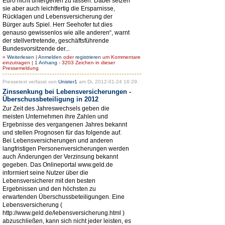
Euro nicht untergehen zu lassen. Dabei setzen
sie aber auch leichtfertig die Ersparnisse,
Rücklagen und Lebensversicherung der
Bürger aufs Spiel. Herr Seehofer tut dies
genauso gewissenlos wie alle anderen“, warnt
der stellvertretende, geschäftsführende
Bundesvorsitzende der...
»
Weiterlesen
|
Anmelden
oder
registrieren
um Kommentare
einzutragen |
1 Anhang
- 3203 Zeichen in dieser
Pressemeldung
Pressetext verfasst von
Unister1
am Di, 2012-01-24 16:29.
Zinssenkung bei Lebensversicherungen -
Überschussbeteiligung in 2012
Zur Zeit des Jahreswechsels geben die
meisten Unternehmen ihre Zahlen und
Ergebnisse des vergangenen Jahres bekannt
und stellen Prognosen für das folgende auf.
Bei Lebensversicherungen und anderen
langfristigen Personenversicherungen werden
auch Änderungen der Verzinsung bekannt
gegeben. Das Onlineportal www.geld.de
informiert seine Nutzer über die
Lebensversicherer mit den besten
Ergebnissen und den höchsten zu
erwartenden Überschussbeteiligungen. Eine
Lebensversicherung (
http://www.geld.de/lebensversicherung.html )
abzuschließen, kann sich nicht jeder leisten, es