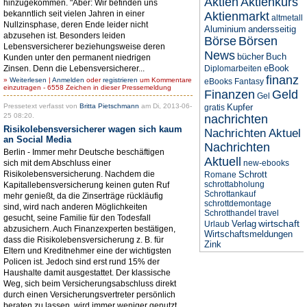
Aktien
Aktienkurs
hinzugekommen. "Aber: Wir befinden uns
bekanntlich seit vielen Jahren in einer
Aktienmarkt
altmetall
Nullzinsphase, deren Ende leider nicht
Aluminium
andersseitig
abzusehen ist. Besonders leiden
Börse
Börsen
Lebensversicherer beziehungsweise deren
News
bücher
Buch
Kunden unter den permanent niedrigen
eBook
Zinsen. Denn die Lebensversicherer...
Diplomarbeiten
finanz
»
Weiterlesen
|
Anmelden
oder
registrieren
um Kommentare
eBooks
Fantasy
einzutragen - 6558 Zeichen in dieser Pressemeldung
Finanzen
Geld
Gel
Pressetext verfasst von
Britta Pietschmann
am Di, 2013-06-
Kupfer
gratis
25 08:20.
nachrichten
Risikolebensversicherer wagen sich kaum
Nachrichten Aktuel
an Social Media
Nachrichten
Berlin - Immer mehr Deutsche beschäftigen
Aktuell
sich mit dem Abschluss einer
new-ebooks
Risikolebensversicherung. Nachdem die
Schrott
Romane
schrottabholung
Kapitallebensversicherung keinen guten Ruf
Schrottankauf
mehr genießt, da die Zinserträge rückläufig
schrottdemontage
sind, wird nach anderen Möglichkeiten
Schrotthandel
travel
gesucht, seine Familie für den Todesfall
wirtschaft
Verlag
Urlaub
abzusichern. Auch Finanzexperten bestätigen,
Wirtschaftsmeldungen
dass die Risikolebensversicherung z. B. für
Zink
Eltern und Kreditnehmer eine der wichtigsten
Policen ist. Jedoch sind erst rund 15% der
Haushalte damit ausgestattet. Der klassische
Weg, sich beim Versicherungsabschluss direkt
durch einen Versicherungsvertreter persönlich
beraten zu lassen, wird immer weniger genutzt.