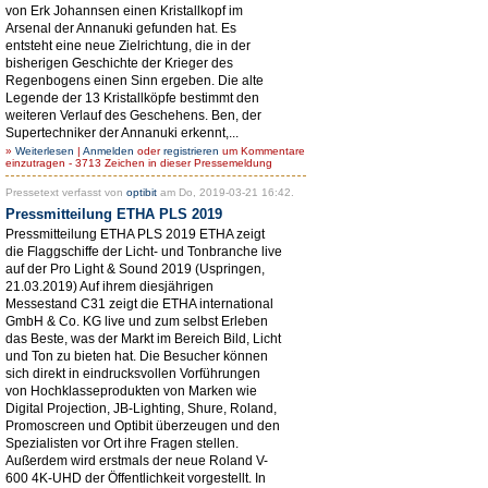
von Erk Johannsen einen Kristallkopf im
Arsenal der Annanuki gefunden hat. Es
entsteht eine neue Zielrichtung, die in der
bisherigen Geschichte der Krieger des
Regenbogens einen Sinn ergeben. Die alte
Legende der 13 Kristallköpfe bestimmt den
weiteren Verlauf des Geschehens. Ben, der
Supertechniker der Annanuki erkennt,...
»
Weiterlesen
|
Anmelden
oder
registrieren
um Kommentare
einzutragen - 3713 Zeichen in dieser Pressemeldung
Pressetext verfasst von
optibit
am Do, 2019-03-21 16:42.
Pressmitteilung ETHA PLS 2019
Pressmitteilung ETHA PLS 2019 ETHA zeigt
die Flaggschiffe der Licht- und Tonbranche live
auf der Pro Light & Sound 2019 (Uspringen,
21.03.2019) Auf ihrem diesjährigen
Messestand C31 zeigt die ETHA international
GmbH & Co. KG live und zum selbst Erleben
das Beste, was der Markt im Bereich Bild, Licht
und Ton zu bieten hat. Die Besucher können
sich direkt in eindrucksvollen Vorführungen
von Hochklasseprodukten von Marken wie
Digital Projection, JB-Lighting, Shure, Roland,
Promoscreen und Optibit überzeugen und den
Spezialisten vor Ort ihre Fragen stellen.
Außerdem wird erstmals der neue Roland V-
600 4K-UHD der Öffentlichkeit vorgestellt. In