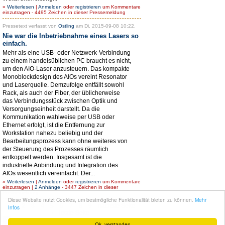
»
Weiterlesen
|
Anmelden
oder
registrieren
um Kommentare
einzutragen - 4495 Zeichen in dieser Pressemeldung
Pressetext verfasst von
Ostling
am Di, 2015-09-08 10:22.
Nie war die Inbetriebnahme eines Lasers so
einfach.
Mehr als eine USB- oder Netzwerk-Verbindung
zu einem handelsüblichen PC braucht es nicht,
um den AIO-Laser anzusteuern. Das kompakte
Monoblockdesign des AIOs vereint Resonator
und Laserquelle. Demzufolge entfällt sowohl
Rack, als auch der Fiber, der üblicherweise
das Verbindungsstück zwischen Optik und
Versorgungseinheit darstellt. Da die
Kommunikation wahlweise per USB oder
Ethernet erfolgt, ist die Entfernung zur
Workstation nahezu beliebig und der
Bearbeitungsprozess kann ohne weiteres von
der Steuerung des Prozesses räumlich
entkoppelt werden. Insgesamt ist die
industrielle Anbindung und Integration des
AIOs wesentlich vereinfacht. Der...
»
Weiterlesen
|
Anmelden
oder
registrieren
um Kommentare
einzutragen |
2 Anhänge
- 3447 Zeichen in dieser
Pressemeldung
Diese Website nutzt Cookies, um bestmögliche Funktionalität bieten zu können.
Mehr
1
2
3
4
5
6
7
8
9
nächste Seite
Infos
›
letzte Seite
Ok, verstanden