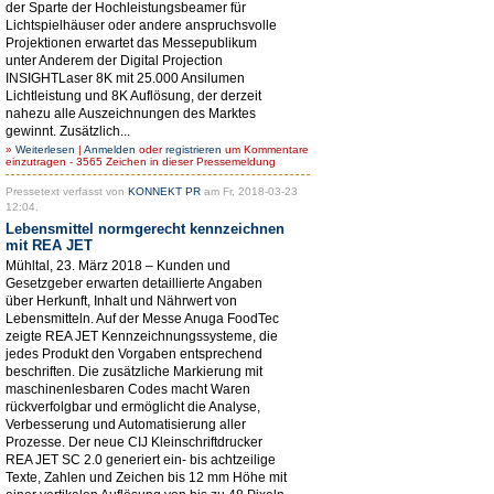
der Sparte der Hochleistungsbeamer für
Lichtspielhäuser oder andere anspruchsvolle
Projektionen erwartet das Messepublikum
unter Anderem der Digital Projection
INSIGHTLaser 8K mit 25.000 Ansilumen
Lichtleistung und 8K Auflösung, der derzeit
nahezu alle Auszeichnungen des Marktes
gewinnt. Zusätzlich...
»
Weiterlesen
|
Anmelden
oder
registrieren
um Kommentare
einzutragen - 3565 Zeichen in dieser Pressemeldung
Pressetext verfasst von
KONNEKT PR
am Fr, 2018-03-23
12:04.
Lebensmittel normgerecht kennzeichnen
mit REA JET
Mühltal, 23. März 2018 – Kunden und
Gesetzgeber erwarten detaillierte Angaben
über Herkunft, Inhalt und Nährwert von
Lebensmitteln. Auf der Messe Anuga FoodTec
zeigte REA JET Kennzeichnungssysteme, die
jedes Produkt den Vorgaben entsprechend
beschriften. Die zusätzliche Markierung mit
maschinenlesbaren Codes macht Waren
rückverfolgbar und ermöglicht die Analyse,
Verbesserung und Automatisierung aller
Prozesse. Der neue CIJ Kleinschriftdrucker
REA JET SC 2.0 generiert ein- bis achtzeilige
Texte, Zahlen und Zeichen bis 12 mm Höhe mit