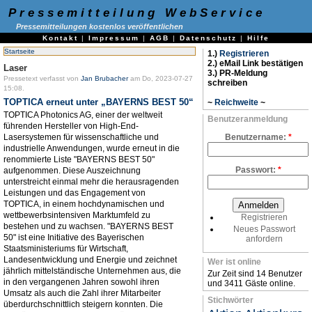
Pressemitteilung WebService
Pressemitteilungen kostenlos veröffentlichen
Kontakt
|
Impressum
|
AGB
|
Datenschutz
|
Hilfe
Startseite
1.)
Registrieren
2.) eMail Link bestätigen
Laser
3.) PR-Meldung
Pressetext verfasst von
Jan Brubacher
am Do, 2023-07-27
schreiben
15:08.
TOPTICA erneut unter „BAYERNS BEST 50“
~
Reichweite
~
TOPTICA Photonics AG, einer der weltweit
Benutzeranmeldung
führenden Hersteller von High-End-
Lasersystemen für wissenschaftliche und
Benutzername:
*
industrielle Anwendungen, wurde erneut in die
renommierte Liste "BAYERNS BEST 50"
Passwort:
*
aufgenommen. Diese Auszeichnung
unterstreicht einmal mehr die herausragenden
Leistungen und das Engagement von
TOPTICA, in einem hochdynamischen und
wettbewerbsintensiven Marktumfeld zu
Registrieren
bestehen und zu wachsen. "BAYERNS BEST
Neues Passwort
50" ist eine Initiative des Bayerischen
anfordern
Staatsministeriums für Wirtschaft,
Landesentwicklung und Energie und zeichnet
Wer ist online
jährlich mittelständische Unternehmen aus, die
Zur Zeit sind 14 Benutzer
in den vergangenen Jahren sowohl ihren
und 3411 Gäste online.
Umsatz als auch die Zahl ihrer Mitarbeiter
Stichwörter
überdurchschnittlich steigern konnten. Die