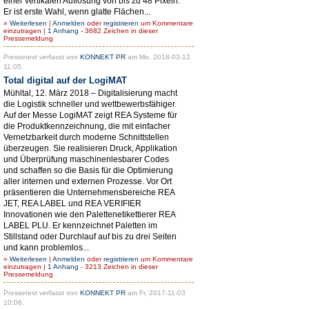
einer vertikalen Auflösung von bis zu 48 Pixeln.
Er ist erste Wahl, wenn glatte Flächen...
»
Weiterlesen
|
Anmelden
oder
registrieren
um Kommentare
einzutragen |
1 Anhang
- 3682 Zeichen in dieser
Pressemeldung
Pressetext verfasst von
KONNEKT PR
am Mo, 2018-03-12
11:05.
Total digital auf der LogiMAT
Mühltal, 12. März 2018 – Digitalisierung macht
die Logistik schneller und wettbewerbsfähiger.
Auf der Messe LogiMAT zeigt REA Systeme für
die Produktkennzeichnung, die mit einfacher
Vernetzbarkeit durch moderne Schnittstellen
überzeugen. Sie realisieren Druck, Applikation
und Überprüfung maschinenlesbarer Codes
und schaffen so die Basis für die Optimierung
aller internen und externen Prozesse. Vor Ort
präsentieren die Unternehmensbereiche REA
JET, REA LABEL und REA VERIFIER
Innovationen wie den Palettenetikettierer REA
LABEL PLU. Er kennzeichnet Paletten im
Stillstand oder Durchlauf auf bis zu drei Seiten
und kann problemlos...
»
Weiterlesen
|
Anmelden
oder
registrieren
um Kommentare
einzutragen |
1 Anhang
- 3213 Zeichen in dieser
Pressemeldung
Pressetext verfasst von
KONNEKT PR
am Fr, 2017-11-03
10:06.