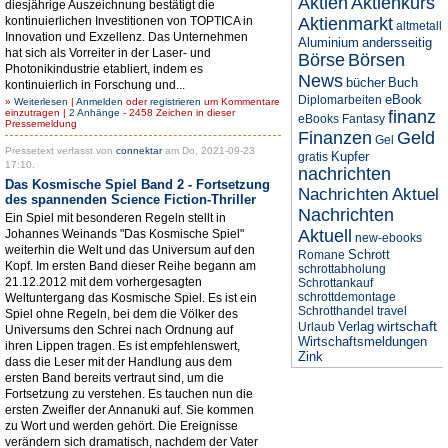
Aktien
Aktienkurs
diesjährige Auszeichnung bestätigt die
kontinuierlichen Investitionen von TOPTICA in
Aktienmarkt
altmetall
Innovation und Exzellenz. Das Unternehmen
Aluminium
andersseitig
hat sich als Vorreiter in der Laser- und
Börse
Börsen
Photonikindustrie etabliert, indem es
News
bücher
Buch
kontinuierlich in Forschung und...
eBook
Diplomarbeiten
»
Weiterlesen
|
Anmelden
oder
registrieren
um Kommentare
einzutragen |
2 Anhänge
- 2458 Zeichen in dieser
finanz
eBooks
Fantasy
Pressemeldung
Finanzen
Geld
Gel
Pressetext verfasst von
connektar
am Do, 2021-09-23
Kupfer
gratis
17:10.
nachrichten
Das Kosmische Spiel Band 2 - Fortsetzung
Nachrichten Aktuel
des spannenden Science Fiction-Thriller
Nachrichten
Ein Spiel mit besonderen Regeln stellt in
Aktuell
Johannes Weinands "Das Kosmische Spiel"
new-ebooks
weiterhin die Welt und das Universum auf den
Schrott
Romane
Kopf. Im ersten Band dieser Reihe begann am
schrottabholung
21.12.2012 mit dem vorhergesagten
Schrottankauf
schrottdemontage
Weltuntergang das Kosmische Spiel. Es ist ein
Schrotthandel
travel
Spiel ohne Regeln, bei dem die Völker des
wirtschaft
Verlag
Urlaub
Universums den Schrei nach Ordnung auf
Wirtschaftsmeldungen
ihren Lippen tragen. Es ist empfehlenswert,
Zink
dass die Leser mit der Handlung aus dem
ersten Band bereits vertraut sind, um die
Fortsetzung zu verstehen. Es tauchen nun die
ersten Zweifler der Annanuki auf. Sie kommen
zu Wort und werden gehört. Die Ereignisse
verändern sich dramatisch, nachdem der Vater