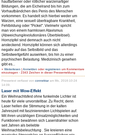
hautfarbener oder rötlicher warzenartiger
Bildungen, die am Eichelrand bis hin zum
Vorhautbändchen des Penis des Menschen
vorkommen. Es handelt sich hierbei weder um
Warzen, eine sexuell übertragbare Krankheit,
Fehlbildung oder "Pickel". Vielmehr spricht
man von einem harmlosen Atavismus
(Abweichung/evolutionäres Überbleibsel).
Hornzipfel sind demnach auch nicht
ansteckend. Hornzipfel können sich allerdings
negativ auf das Selbstbild und das
Selbstwertgefühl auswirken, bis hin zu einer
psychischen Belastung. Medizinisch gesehen
gibt es...
»
Weiterlesen
|
Anmelden
oder
registrieren
um Kommentare
einzutragen - 2343 Zeichen in dieser Pressemeldung
Pressetext verfasst von
connektar
am Mo, 2016-10-24
14:09.
Laser mit Wow-Effekt
Ein Weihnachtsfest ohne funkelnde Lichter ist
heute für viele unvorstellbar. Zu Recht, denn
Laser hellen die Stimmung in der kalten
Jahreszeit mit faszinierenden Lichtspielen auf.
Mit ihren unzähligen Einsatzmöglichkeiten und
Funktionen bewähren sich Laserstrahler schon
seit Jahren als beliebte
Weihnachtsbeleuchtung . Sie kreieren eine
magische Atmosphäre an Aussenflächen wie