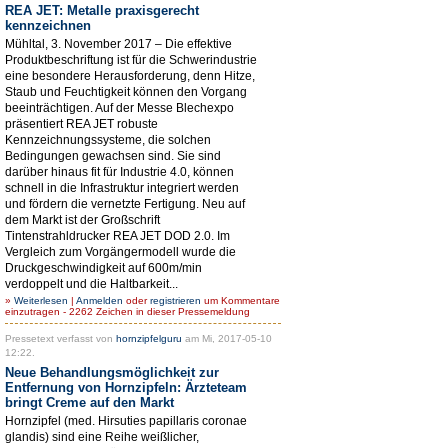
REA JET: Metalle praxisgerecht
kennzeichnen
Mühltal, 3. November 2017 – Die effektive
Produktbeschriftung ist für die Schwerindustrie
eine besondere Herausforderung, denn Hitze,
Staub und Feuchtigkeit können den Vorgang
beeinträchtigen. Auf der Messe Blechexpo
präsentiert REA JET robuste
Kennzeichnungssysteme, die solchen
Bedingungen gewachsen sind. Sie sind
darüber hinaus fit für Industrie 4.0, können
schnell in die Infrastruktur integriert werden
und fördern die vernetzte Fertigung. Neu auf
dem Markt ist der Großschrift
Tintenstrahldrucker REA JET DOD 2.0. Im
Vergleich zum Vorgängermodell wurde die
Druckgeschwindigkeit auf 600m/min
verdoppelt und die Haltbarkeit...
»
Weiterlesen
|
Anmelden
oder
registrieren
um Kommentare
einzutragen - 2262 Zeichen in dieser Pressemeldung
Pressetext verfasst von
hornzipfelguru
am Mi, 2017-05-10
12:22.
Neue Behandlungsmöglichkeit zur
Entfernung von Hornzipfeln: Ärzteteam
bringt Creme auf den Markt
Hornzipfel (med. Hirsuties papillaris coronae
glandis) sind eine Reihe weißlicher,