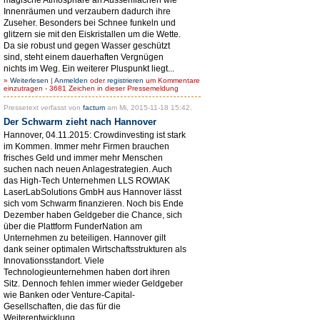
Innenräumen und verzaubern dadurch ihre
Zuseher. Besonders bei Schnee funkeln und
glitzern sie mit den Eiskristallen um die Wette.
Da sie robust und gegen Wasser geschützt
sind, steht einem dauerhaften Vergnügen
nichts im Weg. Ein weiterer Pluspunkt liegt...
»
Weiterlesen
|
Anmelden
oder
registrieren
um Kommentare
einzutragen - 3681 Zeichen in dieser Pressemeldung
Pressetext verfasst von
factum
am Mi, 2015-11-18 15:42.
Der Schwarm zieht nach Hannover
Hannover, 04.11.2015: Crowdinvesting ist stark
im Kommen. Immer mehr Firmen brauchen
frisches Geld und immer mehr Menschen
suchen nach neuen Anlagestrategien. Auch
das High-Tech Unternehmen LLS ROWIAK
LaserLabSolutions GmbH aus Hannover lässt
sich vom Schwarm finanzieren. Noch bis Ende
Dezember haben Geldgeber die Chance, sich
über die Plattform FunderNation am
Unternehmen zu beteiligen. Hannover gilt
dank seiner optimalen Wirtschaftsstrukturen als
Innovationsstandort. Viele
Technologieunternehmen haben dort ihren
Sitz. Dennoch fehlen immer wieder Geldgeber
wie Banken oder Venture-Capital-
Gesellschaften, die das für die
Weiterentwicklung...