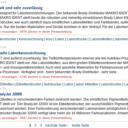
3:56.
ark und sehr zuverlässig
geeignet für Laborkennzeichnungen. Der bekannte Brady-Distributor MAKRO IDENT 
AKRO IDENT stellt heute die robusten und vielseitig einsetzbaren Brady Labor-Et
endrucker, wie auch sämtlich dazu erhältlichen Laboretiketten und Farbbänder, auf
Nur die besten Materialien und Geräte kommen in den Verkauf. Für die Laborken
einzutragen - 5870 Zeichen in dieser Pressemeldung
ttendrucker
|
Kennzeichnung
|
kryo
|
Labor
|
Labordrucker
|
Laboretiketten
|
laborke
3:39.
onelle Laborkennzeichnung
ind äußerst zuverlässig. Bei Tiefkühltemperaturen ebenso wie bei Autoklav-Proze
O IDENT stellt vor: Alle Laboretiketten, aus dem großen Etikettensortiment der 
- und lösungsmittelresistent. Auch sind spezielle Materialien für Färbeprozesse er
Prozessen. Verfügbar sind - beim bekannten Brady-Distributor - sehr viele...
einzutragen - 4795 Zeichen in dieser Pressemeldung
|
Etiketten
|
Etikettendrucker
|
farbdrucker
|
Labor
|
labor etiketten
|
Labordrucker
|
La
4:55.
adyJet J2000
tiketten in verschiedensten Farben bedruckt werden. Die erhältlichen Pigmentfarbe
ellt vor: Der BradyJet J2000 ist ein Etikettendrucker, der ausschließlich Pigment
zeichnet werden. Eine Farbcodierung verschiedenster Laborproben ermöglichen es
drucker BradyJet J2000 verfügt über mehr als 16 Millionen Farbvariationen. Anwen
einzutragen - 3837 Zeichen in dieser Pressemeldung
1
2
3
nächste Seite ›
letzte Seite