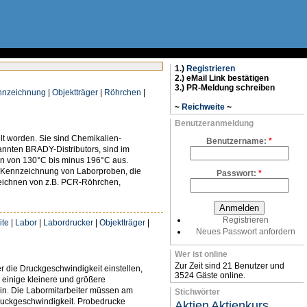
1.)
Registrieren
2.) eMail Link bestätigen
3.) PR-Meldung schreiben
nnzeichnung
|
Objektträger
|
Röhrchen
|
~
Reichweite
~
Benutzeranmeldung
t worden. Sie sind Chemikalien-
Benutzername:
*
annten BRADY-Distributors, sind im
ren von 130°C bis minus 196°C aus.
ur Kennzeichnung von Laborproben, die
Passwort:
*
zeichnen von z.B. PCR-Röhrchen,
Registrieren
ite
|
Labor
|
Labordrucker
|
Objektträger
|
Neues Passwort anfordern
Wer ist online
Zur Zeit sind 21 Benutzer und
er die Druckgeschwindigkeit einstellen,
3524 Gäste online.
 einige kleinere und größere
ein. Die Labormitarbeiter müssen am
Stichwörter
Druckgeschwindigkeit. Probedrucke
Aktien
Aktienkurs