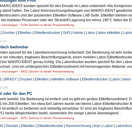
lösungen vom Profi
RO IDENT wurden speziell für den Einsatz im Labor entwickelt. Alle Komponenten
g stand halten. Die Labor-Kennzeichnungslösungen von MAKRO IDENT gewährleist
ikettendruckern und der passenden Etiketten-Software LAB-Suite. Etiketten bleibe
bei Autoklav-Prozessen oder der Stickstoff-Lagerung bis minus 196°C fallen die Etik
einzutragen - 5190 Zeichen in dieser Pressemeldung
|
Drucker
|
Etiketten
|
Etikettendrucker
|
GHS
|
halme
|
Labor
|
labor etiketten
|
Labo
0:15.
infach bedienbar
n speziell für die Laborkennzeichnung entwickelt. Die Bedienung ist sehr einfach
ein robustes, tragbares Beschriftungsgerät, einen mobilen Labor-Etikettendrucker
st bei MAKRO IDENT genau richtig. Die Labordrucker wurden speziell für den Labo
wechsel. Und ein umfangreiches Etikettensortiment mit hervorragenden Material- un
einzutragen - 4932 Zeichen in dieser Pressemeldung
1
|
BRADY
|
Drucker
|
Etiketten
|
etiketten software
|
Etikettendrucker
|
Labor
|
labor
15:39.
l oder für den PC
ehr beliebt. Die Bedienung ist einfach und es gibt ein großes Etikettensortiment. D
 bis 200 Etiketten. Vor etwa fünf Jahren wurde der kleine Labor-Etikettendrucker 
 ist einfach zu bedienen und vielseitig einsetzbar. Er wird als tragbares Beschriftu
51 beide Möglichkeiten bietet, verwenden ihn einige Labore überwiegend...
einzutragen - 5051 Zeichen in dieser Pressemeldung
00
|
Drucker
|
Etiketten
|
Etikettendrucker
|
Kennzeichnung
|
kryo
|
Labor
|
Labordruc