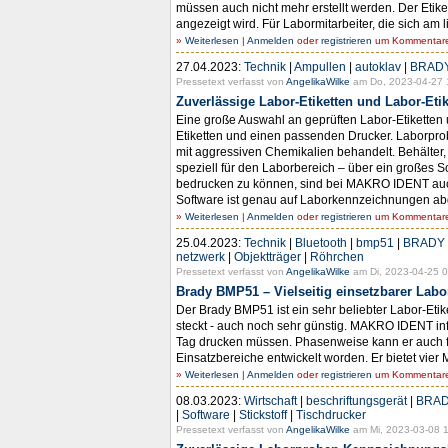
müssen auch nicht mehr erstellt werden. Der Etike
angezeigt wird. Für Labormitarbeiter, die sich am 
»
Weiterlesen
|
Anmelden
oder
registrieren
um Kommentare 
27.04.2023:
Technik
|
Ampullen
|
autoklav
|
BRAD
Pressetext verfasst von
AngelikaWilke
am Do, 2023-04-27 
Zuverlässige Labor-Etiketten und Labor-Eti
Eine große Auswahl an geprüften Labor-Etiketten
Etiketten und einen passenden Drucker. Laborpro
mit aggressiven Chemikalien behandelt. Behälter,
speziell für den Laborbereich – über ein großes S
bedrucken zu können, sind bei MAKRO IDENT auch di
Software ist genau auf Laborkennzeichnungen abge
»
Weiterlesen
|
Anmelden
oder
registrieren
um Kommentare 
25.04.2023:
Technik
|
Bluetooth
|
bmp51
|
BRADY
netzwerk
|
Objektträger
|
Röhrchen
Pressetext verfasst von
AngelikaWilke
am Di, 2023-04-25 0
Brady BMP51 – Vielseitig einsetzbarer Labo
Der Brady BMP51 ist ein sehr beliebter Labor-Etike
steckt - auch noch sehr günstig. MAKRO IDENT infor
Tag drucken müssen. Phasenweise kann er auch für
Einsatzbereiche entwickelt worden. Er bietet vier M
»
Weiterlesen
|
Anmelden
oder
registrieren
um Kommentare 
08.03.2023:
Wirtschaft
|
beschriftungsgerät
|
BRA
|
Software
|
Stickstoff
|
Tischdrucker
Pressetext verfasst von
AngelikaWilke
am Mi, 2023-03-08 1