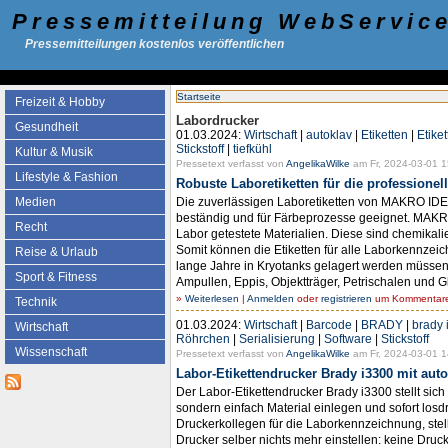
Pressemitteilung WebServic
Pressemitteilungen kostenlos veröffentlichen
Startseite
Freizeit & Hobby
Labordrucker
Gesundheit
01.03.2024:
Wirtschaft
|
autoklav
|
Etiketten
|
Etike
Stickstoff
|
tiefkühl
Kultur & Musik
Pressetext verfasst von
AngelikaWilke
am Fr, 2024-03-01 1
Lifestyle & Fashion
Robuste Laboretiketten für die professione
Die zuverlässigen Laboretiketten von MAKRO IDEN
Medien
beständig und für Färbeprozesse geeignet. MAKRO 
Recht
Labor getestete Materialien. Diese sind chemikal
Somit können die Etiketten für alle Laborkennze
Reise & Urlaub
lange Jahre in Kryotanks gelagert werden müsse
Sport & Fitness
Ampullen, Eppis, Objektträger, Petrischalen und Gl
»
Weiterlesen
|
Anmelden
oder
registrieren
um Kommentare 
Technik
01.03.2024:
Wirtschaft
|
Barcode
|
BRADY
|
brady 
Wirtschaft
Röhrchen
|
Serialisierung
|
Software
|
Stickstoff
Wissenschaft
Pressetext verfasst von
AngelikaWilke
am Fr, 2024-03-01 1
Labor-Etikettendrucker Brady i3300 mit aut
Der Labor-Etikettendrucker Brady i3300 stellt sich
sondern einfach Material einlegen und sofort los
Druckerkollegen für die Laborkennzeichnung, stel
Drucker selber nichts mehr einstellen: keine Dru