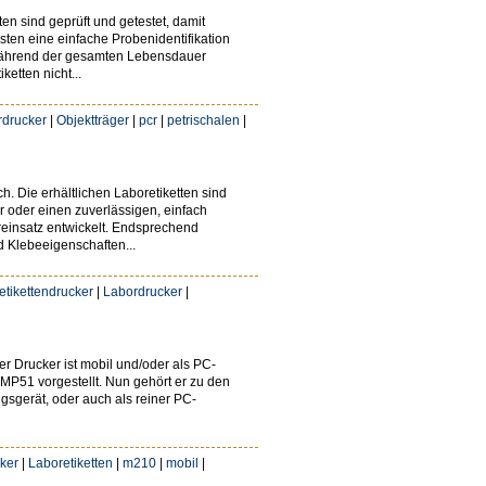
 sind geprüft und getestet, damit
en eine einfache Probenidentifikation
n während der gesamten Lebensdauer
etten nicht...
rdrucker
|
Objektträger
|
pcr
|
petrischalen
|
. Die erhältlichen Laboretiketten sind
 oder einen zuverlässigen, einfach
reinsatz entwickelt. Endsprechend
d Klebeeigenschaften...
 etikettendrucker
|
Labordrucker
|
er Drucker ist mobil und/oder als PC-
BMP51 vorgestellt. Nun gehört er zu den
ngsgerät, oder auch als reiner PC-
ker
|
Laboretiketten
|
m210
|
mobil
|