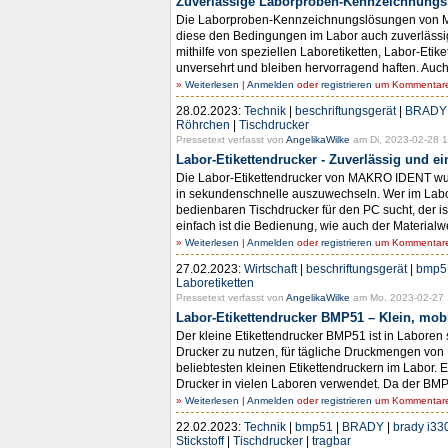
Zuverlässige Laborproben-Kennzeichnungs
Die Laborproben-Kennzeichnungslösungen von MAK
diese den Bedingungen im Labor auch zuverlässi
mithilfe von speziellen Laboretiketten, Labor-Et
unversehrt und bleiben hervorragend haften. Auch 
»
Weiterlesen
|
Anmelden
oder
registrieren
um Kommentare 
28.02.2023:
Technik
|
beschriftungsgerät
|
BRADY
Röhrchen
|
Tischdrucker
Pressetext verfasst von
AngelikaWilke
am Di, 2023-02-28 1
Labor-Etikettendrucker - Zuverlässig und e
Die Labor-Etikettendrucker von MAKRO IDENT wurde
in sekundenschnelle auszuwechseln. Wer im Labor 
bedienbaren Tischdrucker für den PC sucht, der i
einfach ist die Bedienung, wie auch der Material
»
Weiterlesen
|
Anmelden
oder
registrieren
um Kommentare 
27.02.2023:
Wirtschaft
|
beschriftungsgerät
|
bmp5
Laboretiketten
Pressetext verfasst von
AngelikaWilke
am Mo, 2023-02-27 
Labor-Etikettendrucker BMP51 – Klein, mobi
Der kleine Etikettendrucker BMP51 ist in Laboren s
Drucker zu nutzen, für tägliche Druckmengen von 1
beliebtesten kleinen Etikettendruckern im Labor. Er
Drucker in vielen Laboren verwendet. Da der BMP
»
Weiterlesen
|
Anmelden
oder
registrieren
um Kommentare 
22.02.2023:
Technik
|
bmp51
|
BRADY
|
brady i33
Stickstoff
|
Tischdrucker
|
tragbar