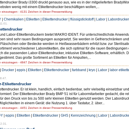
ttendrucker Brady i3300 druckt genauso aus, wie es in der mitgelieferten BradyWor
liebsten wenig mit einem Etikettendrucker beschäftigen wollen,...
einzutragen - 4131 Zeichen in dieser Pressemeldung
Y
|
Chemikalien
|
Etiketten
|
Etikettendrucker
|
flüssigstickstoff
|
Labor
|
Labordrucker
11:01.
kettendrucker
 und Labor-Etikettendruckern bietet MAKRO IDENT. Für unterschiedlichste Anwend
ben sind sehr rauen Bedingungen ausgesetzt. Sie werden in Gefrierschränken und 
 Fläschchen oder Bestecke werden in Heißwasserbädern erhitzt bzw. zur Sterilisa
ortiment verschiedener Laboretiketten, die sich optimal für die rauen Bedingungen
e passenden Labor-Etikettendrucker, inklusive Etiketten-Software, erhältlich. Die
stimmt. Das große Sortiment an Etiketten für Ampullen,...
einzutragen - 4847 Zeichen in dieser Pressemeldung
|
Drucker
|
eppis
|
Etiketten
|
Etikettendrucker
|
farbband
|
kryo
|
Labor
|
labor etiket
8:47.
r-Etikettendrucker
ttendrucker. Er ist klein, handlich, einfach bedienbar, sehr vielseitig einsetzbar u
miert: Der Etikettendrucker Brady BMP 51 ist für Labormitarbeiter gedacht, die rel
 den Druck von bis zu 500 sehr kleinen Etiketten genutzt werden. Der Labordrucker
öglichkeiten in einem Gerät: die Nutzung 1. über Tastatur, 2. über...
einzutragen - 4451 Zeichen in dieser Pressemeldung
DY
|
eppis
|
Etiketten
|
Etikettendrucker
|
GHS
|
Kennzeichnung
|
Labor
|
Labordruck
2:31.