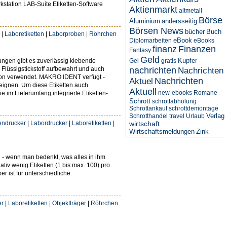
kstation LAB-Suite Etiketten-Software
Aktienmarkt
altmetall
Börse
Aluminium
andersseitig
Börsen News
bücher
Buch
|
Laboretiketten
|
Laborproben
|
Röhrchen
eBook
Diplomarbeiten
eBooks
finanz
Finanzen
Fantasy
Geld
Kupfer
ungen gibt es zuverlässig klebende
Gel
gratis
Flüssigstickstoff aufbewahrt und auch
nachrichten
Nachrichten
tion verwendet. MAKRO IDENT verfügt -
Nachrichten
Aktuel
 eignen. Um diese Etiketten auch
Aktuell
new-ebooks
Romane
 im Lieferumfang integrierte Etiketten-
Schrott
schrottabholung
Schrottankauf
schrottdemontage
Verlag
Schrotthandel
travel
Urlaub
tendrucker
|
Labordrucker
|
Laboretiketten
|
wirtschaft
Wirtschaftsmeldungen
Zink
nd - wenn man bedenkt, was alles in ihm
ativ wenig Etiketten (1 bis max. 100) pro
 ist für unterschiedliche
er
|
Laboretiketten
|
Objektträger
|
Röhrchen