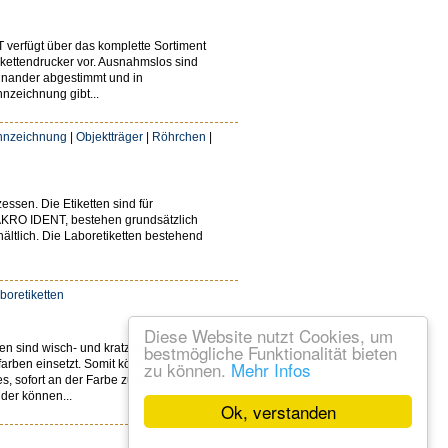
verfügt über das komplette Sortiment
ikettendrucker vor. Ausnahmslos sind
einander abgestimmt und in
nzeichnung gibt...
nnzeichnung
|
Objektträger
|
Röhrchen
|
ssen. Die Etiketten sind für
MAKRO IDENT, bestehen grundsätzlich
hältlich. Die Laboretiketten bestehend
boretiketten
Diese Website nutzt Cookies, um
bestmögliche Funktionalität bieten
n sind wisch- und kratzfest sowie
farben einsetzt. Somit können
zu können.
Mehr Infos
, sofort an der Farbe zu erkennen, um
der können...
Ok, verstanden