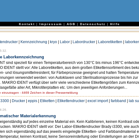
e
Kontakt
|
Impressum
|
AGB
|
Datenschutz
|
Hilfe
ttendrucker
|
Kennzeichnung
|
kryo
|
Labor
|
Labordrucker
|
Laboretiketten
|
laborke
5:32.
lle Laborkennzeichnung
T sind speziell für einen Temperaturbereich von 130°C bis minus 196°C entwickel
IDENT stellt vor: Alle Laboretiketten, aus dem großen Etikettensortiment des bek
ien- und lösungsmittelresistent, für Färbeprozesse geeignet und halten Temperatu
ichnungen verwendet werden: von Autoklaven und Sterilisationsprozesse bis hin z
n. MAKRO IDENT verfügt über sehr viele verschiedene Etikettengrößen zum Kenn
asgefäße aller Art, Mikrotiterplatten etc. Um den jeweiligen Anforderungen...
einzutragen - 4469 Zeichen in dieser Pressemeldung
i3300
|
Drucker
|
eppis
|
Etiketten
|
Etikettendrucker
|
excel import
|
farbband
|
lab su
4:26.
omatischer Materialerkennung
 eigenständig auf jedes einzelne Material ein. Kein Kalibrieren, keinen Kontrast od
drucken. MAKRO IDENT stellt vor: Der Labor-Etikettendrucker Brady i3300, wie auch
len sich eigenständig auf das jeweils eingelegte Etiketten- und Farbbandmaterial 
cktemperatur, keinen Kontrast, keine Sensoreinstellung oder Einstellungen an der 