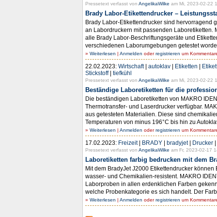
Pressetext verfasst von
AngelikaWilke
am Mi, 2023-02-22 1
Brady Labor-Etikettendrucker – Leistungsst
Brady Labor-Etikettendrucker sind hervorragend 
an Labordruckern mit passenden Laboretiketten. M
alle Brady Labor-Beschriftungsgeräte und Etikett
verschiedenen Laborumgebungen getestet worden. 
»
Weiterlesen
|
Anmelden
oder
registrieren
um Kommentare 
22.02.2023:
Wirtschaft
|
autoklav
|
Etiketten
|
Etike
Stickstoff
|
tiefkühl
Pressetext verfasst von
AngelikaWilke
am Mi, 2023-02-22 1
Beständige Laboretiketten für die professi
Die beständigen Laboretiketten von MAKRO IDENT s
Thermotransfer- und Laserdrucker verfügbar. MAKR
aus getesteten Materialien. Diese sind chemikalien
Temperaturen von minus 196°C bis hin zu Autoklav-
»
Weiterlesen
|
Anmelden
oder
registrieren
um Kommentare 
17.02.2023:
Freizeit
|
BRADY
|
bradyjet
|
Drucker
Pressetext verfasst von
AngelikaWilke
am Fr, 2023-02-17 1
Laboretiketten farbig bedrucken mit dem Br
Mit dem BradyJet J2000 Etikettendrucker können E
wasser- und Chemikalien-resistent. MAKRO IDENT st
Laborproben in allen erdenklichen Farben gekenn
welche Probenkategorie es sich handelt. Der Farb
»
Weiterlesen
|
Anmelden
oder
registrieren
um Kommentare 