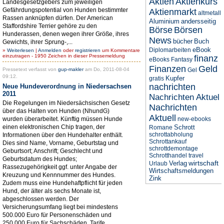
Aktien
Aktienkurs
Landesgesetzgebers zum jeweiligen
Gefährdungspotential von Hunden bestimmter
Aktienmarkt
altmetall
Rassen anknüpfen dürfen. Der American
Aluminium
andersseitig
Staffordshire Terrier gehöre zu den
Börse
Börsen
Hunderassen, denen wegen ihrer Größe, ihres
News
bücher
Buch
Gewichts, ihrer Sprung-,...
eBook
Diplomarbeiten
»
Weiterlesen
|
Anmelden
oder
registrieren
um Kommentare
einzutragen - 1950 Zeichen in dieser Pressemeldung
finanz
eBooks
Fantasy
Finanzen
Geld
Pressetext verfasst von
gup-makler
am Do, 2011-08-04
Gel
09:12.
Kupfer
gratis
nachrichten
Neue Hundeverordnung in Niedersachsen
2011
Nachrichten Aktuel
Die Regelungen im Niedersächsischen Gesetz
Nachrichten
über das Halten von Hunden (NhundG)
Aktuell
wurden überarbeitet. Künftig müssen Hunde
new-ebooks
einen elektronischen Chip tragen, der
Schrott
Romane
schrottabholung
Informationen über den Hundehalter enthält.
Schrottankauf
Dies sind Name, Vorname, Geburtstag und
schrottdemontage
Geburtsort; Anschrift; Geschlecht und
Schrotthandel
travel
Geburtsdatum des Hundes;
wirtschaft
Verlag
Urlaub
Rassezugehörigkeit ggf. unter Angabe der
Wirtschaftsmeldungen
Kreuzung und Kennnummer des Hundes.
Zink
Zudem muss eine Hundehaftpflicht für jeden
Hund, der älter als sechs Monate ist,
abgeschlossen werden. Der
Versicherungsumfang liegt bei mindestens
500.000 Euro für Personenschäden und
250.000 Euro für Sachschäden. Tarife