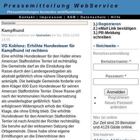
Pressemitteilung WebService
Pressemitteilungen kostenlos veröffentlichen
Kontakt
|
Impressum
|
AGB
|
Datenschutz
|
Hilfe
Startseite
1.)
Registrieren
2.) eMail Link bestätigen
Kampfhund
3.) PR-Meldung
Pressetext verfasst von
lawmarket
am Sa, 2011-12-03
schreiben
13:05.
VG Koblenz: Erhöhte Hundesteuer für
~
Reichweite
~
Kampfhund ist rechtens
Benutzeranmeldung
Eine erhöhte Hundesteuer für den Halter eines
American Staffordshire Terrier ist rechtmäßig.
Benutzername:
*
Die Gemeinde darf an die Einstufung der
Rasse durch den Landesgesetzgeber als
abstrakt gefährlich ohne nähere Überprüfung
Passwort:
*
anknüpfe. Die beklagte Gemeinde forderte von
dem Kläger 600 Euro Hundesteuer für seinen
Amercan Staffordshire Terrier. Diese Rasse gilt
nach der kommunalen Hundesteuersatzung
Registrieren
als unwiderlegbar gefährlich. Nach
Neues Passwort
erfolglosem Widerspruch erhob der Kläger
anfordern
Klage, die ohne Erfolg blieb. Die erhöhte
Hundesteuer für den American Staffordshire
Wer ist online
Terrier ist nach Ansicht der Richter rechtmäßig.
Zur Zeit sind 20 Benutzer
Sie beruhe auf der wirksamen Satzung der
und 4129 Gäste online.
Ortsgemeinde. Diese habe ohne eigene
Stichwörter
Ermittlungen an die Erkenntnisse des