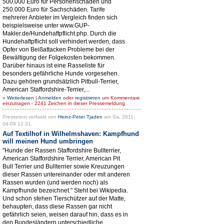
500.000 Euro für Personenschäden und
250.000 Euro für Sachschäden. Tarife
mehrerer Anbieter im Vergleich finden sich
beispielsweise unter www.GUP-
Makler.de/Hundehaftpflicht.php. Durch die
Hundehaftpflicht soll verhindert werden, dass
Opfer von Beißattacken Probleme bei der
Bewältigung der Folgekosten bekommen.
Darüber hinaus ist eine Rasseliste für
besonders gefährliche Hunde vorgesehen.
Dazu gehören grundsätzlich Pitbull-Terrier,
American Staffordshire-Terrier,...
»
Weiterlesen
|
Anmelden
oder
registrieren
um Kommentare
einzutragen - 2241 Zeichen in dieser Pressemeldung
Pressetext verfasst von
Heinz-Peter Tjaden
am Sa, 2011-
04-09 12:31.
Auf Textilhof in Wilhelmshaven: Kampfhund
will meinen Hund umbringen
"Hunde der Rassen Staffordshire Bullterrier,
American Staffordshire Terrier, American Pit
Bull Terrier und Bullterrier sowie Kreuzungen
dieser Rassen untereinander oder mit anderen
Rassen wurden (und werden noch) als
Kampfhunde bezeichnet." Steht bei Wikipedia.
Und schon stehen Tierschützer auf der Matte,
behaupten, dass diese Rassen gar nicht
gefährlich seien, weisen darauf hin, dass es in
den Bundesländern unterschiedliche