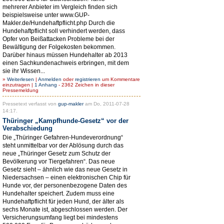
mehrerer Anbieter im Vergleich finden sich
beispielsweise unter www.GUP-
Makler.de/Hundehaftpflicht.php Durch die
Hundehaftpflicht soll verhindert werden, dass
Opfer von Beißattacken Probleme bei der
Bewältigung der Folgekosten bekommen.
Darüber hinaus müssen Hundehalter ab 2013
einen Sachkundenachweis erbringen, mit dem
sie ihr Wissen...
»
Weiterlesen
|
Anmelden
oder
registrieren
um Kommentare
einzutragen |
1 Anhang
- 2362 Zeichen in dieser
Pressemeldung
Pressetext verfasst von
gup-makler
am Do, 2011-07-28
14:17.
Thüringer „Kampfhunde-Gesetz“ vor der
Verabschiedung
Die „Thüringer Gefahren-Hundeverordnung“
steht unmittelbar vor der Ablösung durch das
neue „Thüringer Gesetz zum Schutz der
Bevölkerung vor Tiergefahren“. Das neue
Gesetz sieht – ähnlich wie das neue Gesetz in
Niedersachsen – einen elektronischen Chip für
Hunde vor, der personenbezogene Daten des
Hundehalter speichert. Zudem muss eine
Hundehaftpflicht für jeden Hund, der älter als
sechs Monate ist, abgeschlossen werden. Der
Versicherungsumfang liegt bei mindestens