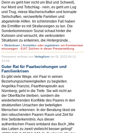
Denn es geht hier nicht um Blut und Schweiß,
nur Mord und Totschlag - nein, es geht um Lug
und Trug, miese Machenschaften und korrupte
Seilschaften, verzweifelte Familien und
abgelehnte Hilfen. Im schlimmsten Fall haben
die Ermittler es mit Strafanzeigen zu tun. Die
Sonderkommission Sozial schaut hinter die
Kulissen und versucht, die verkrusteten
Strukturen zu entwirren, die Hintergründe...
»
Weiterlesen
|
Anmelden
oder
registrieren
um Kommentare
einzutragen - 4167 Zeichen in dieser Pressemeldung
Pressetext verfasst von
VerlagKern
am Di, 2022-04-12
12:44.
Guter Rat für Paarbeziehungen und
Familienkrisen
Es gibt viele Wege, ein Paar in seinen
Beziehungsschwierigkeiten zu begleiten.
Angelika Franzisi, Paartherapeutin aus
Nürnberg, geht in die Tiefe. Sie will nicht an
der Oberfläche bleiben, sondern die
wiederkehrenden Konflikte des Paares in den
strukturellen Ursachen der beteiligten
Menschen erkennen. In der Beratung lässt sie
den ratsuchenden Paaren Raum und Zeit für
ihre Selbsterkenntnis. Aus dieser
authentischen Praxis entstand das Buch „Wie
das Leben zu zweit vielleicht besser gelingt“