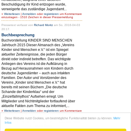
Beschuldigung ihr Kind entzogen wurde,
verweigerte das zuständige Jugendamt...
»
Weiterlesen
|
Anmelden
oder
registrieren
um Kommentare
einzutragen - 1510 Zeichen in dieser Pressemeldung
Pressetext verfasst von
Richard Moritz
am So, 2016-04-03
20:17.
Buchbesprechung
Buchvorstellung KINDER SIND MENSCHEN
Jahrbuch 2015 Dieser Almanach des „Vereins
Kinder sind Menschen e.V.“ ist ein Spiegel
aktueller Zeitereignisse, die jeden Bürger
direkt oder indirekt betreffen. Das wichtigste
Anliegen des Vereins ist die Aufklärung in
Bezug auf Herausnahmen von Kindern durch
deutsche Jugendämter – auch aus intakten
Familien. Der Autor und Vorsitzender des
Vereins „Kinder sind Menschen e.V.“ hat
bereits mit seinen Büchern „Die deutsche
Schande der Kinderklau“ und der
„Einzelfallmythos“ Aufsehen erregt. Um
Mitglieder und Nichtmitglieder fortlaufend über
aktuelle Fakten zum Thema zu informiert,...
»
Weiterlesen
|
Anmelden
oder
registrieren
um Kommentare
einzutragen - 1738 Zeichen in dieser Pressemeldung
Diese Website nutzt Cookies, um bestmögliche Funktionalität bieten zu können.
Mehr
1
2
3
4
5
6
7
8
9
…
nächste Seite
Infos
›
letzte Seite