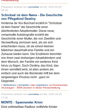
Pressemeldung
Pressetext verfasst von
connektar
am Do, 2021-02-04
09:39.
Schicksal ist dein Name - Die Geschichte
von Pflegekind Destiny
Hortense de Vos Burchart erzählt in "Schicksal
ist dein Name" die Geschichte einer
überforderten Adoptivmutter. Diese neue,
romanhafte Autobiografie erzählt die
Geschichte einer Mutter, die von Zweifeln und
Verzweiflung zerrissen wird, als sie sich
entscheiden muss, ob sie einem kleinen
Mädchen dauerhaft eine Familie und ein
Zuhause bieten kann. Die Erzählerin berichtet
von ihren zwei bisherigen Adoptivkindern und
dem Wunsch, der Familie ein weiteres Kind
hinzu zu fügen. Doch Destiny, das Kind, das
ihnen vermittelt wird, ist alles andere als
einfach und auch die Bürokratie hilft bei dem
langwierigen Prozess nicht - ganz im
Gegenteil....
»
Weiterlesen
|
Anmelden
oder
registrieren
um Kommentare
einzutragen - 3658 Zeichen in dieser Pressemeldung
Pressetext verfasst von
connektar
am Mo, 2020-10-05
17:03.
MONTE - Spannender Krimi
Eine unfreiwillige Radtour, entführte Kinder