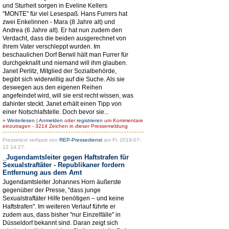
und Sturheit sorgen in Eveline Kellers
"MONTE" für viel Lesespaß. Hans Furrers hat
zwei Enkelinnen - Mara (8 Jahre alt) und
Andrea (6 Jahre alt). Er hat nun zudem den
Verdacht, dass die beiden ausgerechnet von
ihrem Vater verschleppt wurden. Im
beschaulichen Dorf Berwil hält man Furrer für
durchgeknallt und niemand will ihm glauben.
Janet Perlitz, Mitglied der Sozialbehörde,
begibt sich widerwillig auf die Suche. Als sie
deswegen aus den eigenen Reihen
angefeindet wird, will sie erst recht wissen, was
dahinter steckt. Janet erhält einen Tipp von
einer Notschlafstelle. Doch bevor sie...
»
Weiterlesen
|
Anmelden
oder
registrieren
um Kommentare
einzutragen - 3214 Zeichen in dieser Pressemeldung
Pressetext verfasst von
REP-Pressedienst
am Fr, 2019-07-
12 14:27.
_Jugendamtsleiter gegen Haftstrafen für
Sexualstraftäter - Republikaner fordern
Entfernung aus dem Amt
Jugendamtsleiter Johannes Horn äußerste
gegenüber der Presse, "dass junge
Sexualstraftäter Hilfe benötigen – und keine
Haftstrafen". Im weiteren Verlauf führte er
zudem aus, dass bisher "nur Einzelfälle" in
Düsseldorf bekannt sind. Daran zeigt sich