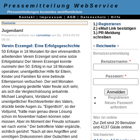
Pressemitteilung WebService
Pressemitteilungen kostenlos veröffentlichen
Kontakt
|
Impressum
|
AGB
|
Datenschutz
|
Hilfe
Startseite
1.)
Registrieren
2.) eMail Link bestätigen
Jugendamt
3.) PR-Meldung
Pressetext verfasst von
connektar
am Do, 2024-05-02
schreiben
08:00.
Verein Erzengel: Eine Erfolgsgeschichte
~
Reichweite
~
50 Erfolge in 18 Monaten für den ehrenamtlich
Benutzeranmeldung
arbeitenden Verein Erzengel sind eine solze
Erfolgsbilanz Der Verein Erzengel konnte
Benutzername:
*
nunmehr den 50. Erfolg in nur 18 Monaten
operativer, unentgeltlicher Hilfe für Eltern,
Passwort:
*
Kinder und Familien für eine betreute
Elternperson verbuchen. Der seit Monaten
ohne Umgang gestellte Vater freute sich sehr,
als sich die Vergleichslösung anbahnte.
Michael Langhans, Vorstand und
Registrieren
unentgeltlicher Rechtsvertreter des Vaters,
Neues Passwort
drückte beide Augen zu. "Eigentlich", so der
anfordern
Volljurist, "hätte man genau diese Lösung
schon im November haben können oder
Wer ist online
müssen. Aber im Moment der Freude schauen
Zur Zeit sind 20 Benutzer
wir nach vorne." Der betroffene Vater ergänzte,
und 4137 Gäste online.
sichtlich gerührt: "Nach all den Angriffen und
Stichwörter
unnötigen Diskussionen über Gutachten und