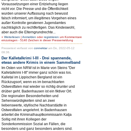
Voraussetzungen einer Entziehung liegen
nicht vor. Die Presse und die Öffentlichkeit
wurden unserer Auffassung nach bewusst
falsch informiert, um illegitimes Vorgehen eines
außer Kontrolle geratenen Jugendamtes
nachträglich zu rechtfertigen. Das Kindeswohl,
aber auch die Elterngrundrechte...
»
Weiterlesen
|
Anmelden
oder
registrieren
um Kommentare
einzutragen - 5140 Zeichen in dieser Pressemeldung
Pressetext verfasst von
connektar
am Do, 2022-05-12
08:36.
Der Kalletalkrimi I-III - Drei spannende,
etwas andere Krimis in einem Sammelband
Im Osten von NRW ist in Marie von Steins "Der
Kalletalkrimi I-III" immer ganz schön was los.
Kalletal im Lippischen Bergland ist ein
Rückzugsort, wenn es im benachbarten
Ostwestfalen mal wieder so richtig drunter und
drüber geht. Badenhausen ist ein fiktiver Ort.
Die regionalen Besonderheiten und
Sehenswürdigkeiten sind an zwei
liebenswerte, idyllische Nachbarstädte in
Ostwestfalen angelehnt. In Badenhausen
arbeitet die Kriminalhauptkommissarin Katja
Sollig mit ihren Kollegen der
Sonderkommission Sozial an Fällen, die
besonders und ganz besonders anders sind.