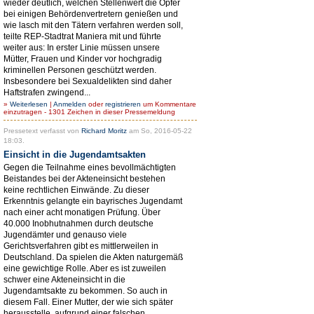
wieder deutlich, welchen Stellenwert die Opfer
bei einigen Behördenvertretern genießen und
wie lasch mit den Tätern verfahren werden soll,
teilte REP-Stadtrat Maniera mit und führte
weiter aus: In erster Linie müssen unsere
Mütter, Frauen und Kinder vor hochgradig
kriminellen Personen geschützt werden.
Insbesondere bei Sexualdelikten sind daher
Haftstrafen zwingend...
»
Weiterlesen
|
Anmelden
oder
registrieren
um Kommentare
einzutragen - 1301 Zeichen in dieser Pressemeldung
Pressetext verfasst von
Richard Moritz
am So, 2016-05-22
18:03.
Einsicht in die Jugendamtsakten
Gegen die Teilnahme eines bevollmächtigten
Beistandes bei der Akteneinsicht bestehen
keine rechtlichen Einwände. Zu dieser
Erkenntnis gelangte ein bayrisches Jugendamt
nach einer acht monatigen Prüfung. Über
40.000 Inobhutnahmen durch deutsche
Jugendämter und genauso viele
Gerichtsverfahren gibt es mittlerweilen in
Deutschland. Da spielen die Akten naturgemäß
eine gewichtige Rolle. Aber es ist zuweilen
schwer eine Akteneinsicht in die
Jugendamtsakte zu bekommen. So auch in
diesem Fall. Einer Mutter, der wie sich später
herausstelle, aufgrund einer falschen