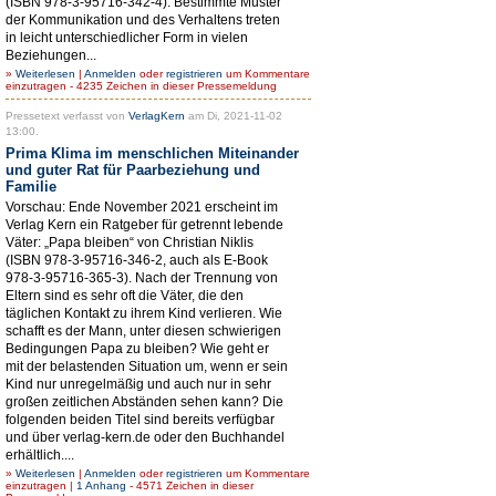
(ISBN 978-3-95716-342-4). Bestimmte Muster
der Kommunikation und des Verhaltens treten
in leicht unterschiedlicher Form in vielen
Beziehungen...
»
Weiterlesen
|
Anmelden
oder
registrieren
um Kommentare
einzutragen - 4235 Zeichen in dieser Pressemeldung
Pressetext verfasst von
VerlagKern
am Di, 2021-11-02
13:00.
Prima Klima im menschlichen Miteinander
und guter Rat für Paarbeziehung und
Familie
Vorschau: Ende November 2021 erscheint im
Verlag Kern ein Ratgeber für getrennt lebende
Väter: „Papa bleiben“ von Christian Niklis
(ISBN 978-3-95716-346-2, auch als E-Book
978-3-95716-365-3). Nach der Trennung von
Eltern sind es sehr oft die Väter, die den
täglichen Kontakt zu ihrem Kind verlieren. Wie
schafft es der Mann, unter diesen schwierigen
Bedingungen Papa zu bleiben? Wie geht er
mit der belastenden Situation um, wenn er sein
Kind nur unregelmäßig und auch nur in sehr
großen zeitlichen Abständen sehen kann? Die
folgenden beiden Titel sind bereits verfügbar
und über verlag-kern.de oder den Buchhandel
erhältlich....
»
Weiterlesen
|
Anmelden
oder
registrieren
um Kommentare
einzutragen |
1 Anhang
- 4571 Zeichen in dieser