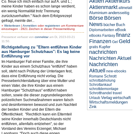
Aktien
Aktienkurs
Co. freue ich mich einfach nur auf A. und L.;
meine Kinder haben es schon lange verdient,
Aktienmarkt
altmetall
ein wenig Normalität trotz Trennung
Aluminium
andersseitig
zurückzuerhalten." Nach dem Erfolgsrezept
Börse
Börsen
gefragt, meinte der...
News
bücher
Buch
»
Weiterlesen
|
Anmelden
oder
registrieren
um Kommentare
einzutragen - 2821 Zeichen in dieser Pressemeldung
eBook
Diplomarbeiten
finanz
eBooks
Fantasy
Pressetext verfasst von
connektar
am Di, 2023-03-21
Finanzen
Geld
11:50.
Gel
Kupfer
Richtigstellung zu "Eltern entführen Kinder
gratis
nachrichten
aus Hamburger Schutzhaus": Es lag keine
Entführung vor
Nachrichten Aktuel
Im Hamburger Fall einer Familie, die ihre
Nachrichten
Kinder aus einem Schutzhaus "entführt" haben
Aktuell
soll, steht nach Prüfung der Unterlagen fest,
new-ebooks
dass eine Entführung nicht vorlag. Die
Schrott
Romane
schrottabholung
Presseberichterstattung über eine Mutter und
Schrottankauf
einen Vater, die ihre Kinder aus einem
schrottdemontage
Hamburger "Schutzhaus" entführt haben
Schrotthandel
travel
sollen, sowie die dieser zugrundeliegenden
wirtschaft
Verlag
Urlaub
polizeilichen Suchmaßnahmen waren falsch
Wirtschaftsmeldungen
und desinformieren bewusst und zum Nachteil
Zink
der beiden Kinder und der Eltern die
Öffentlichkeit. "Rechtlich kann ein Elternteil
seine Kinder innerhalb Deutschlands nicht
entführen, allenfalls entziehen", so der
Vorstand des Vereins Erzengel, Michael
Langhans. "Doch auch diese engen