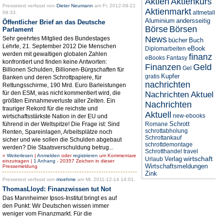
Aktien
Aktienkurs
Pressetext verfasst von
Dieter Neumann
am Fr, 2012-09-21
Aktienmarkt
altmetall
09:33.
Aluminium
andersseitig
Öffentlicher Brief an das Deutsche
Börse
Börsen
Parlament
News
Sehr geehrtes Mitglied des Bundestages
bücher
Buch
Lehrte, 21. September 2012 Die Menschen
eBook
Diplomarbeiten
werden mit gewaltigen globalen Zahlen
finanz
eBooks
Fantasy
konfrontiert und finden keine Antworten:
Finanzen
Geld
Gel
Billionen Schulden, Billionen-Bürgschaften für
Kupfer
gratis
Banken und deren Schrottpapiere, für
nachrichten
Rettungsschirme, 190 Mrd. Euro Barleistungen
für den ESM, was nicht kommentiert wird, die
Nachrichten Aktuel
größten Einnahmeverluste aller Zeiten. Ein
Nachrichten
trauriger Rekord für die reichste und
Aktuell
new-ebooks
wirtschaftsstärkste Nation in der EU und
Schrott
führend in der Weltspitze! Die Frage ist: Sind
Romane
schrottabholung
Renten, Spareinlagen, Arbeitsplätze noch
Schrottankauf
sicher und wie sollen die Schulden abgebaut
schrottdemontage
werden? Die Staatsverschuldung betrug...
Schrotthandel
travel
»
Weiterlesen
|
Anmelden
oder
registrieren
um Kommentare
wirtschaft
Verlag
Urlaub
einzutragen |
1 Anhang
- 20357 Zeichen in dieser
Wirtschaftsmeldungen
Pressemeldung
Zink
Pressetext verfasst von
moehme
am Mi, 2011-12-14 14:01.
ThomasLloyd: Finanzwissen tut Not
Das Mannheimer Ipsos-Institut bringt es auf
den Punkt: Wir Deutschen wissen immer
weniger vom Finanzmarkt. Für die