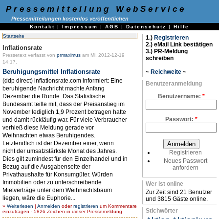
Pressemitteilung WebService
Pressemitteilungen kostenlos veröffentlichen
Kontakt
|
Impressum
|
AGB
|
Datenschutz
|
Hilfe
Startseite
1.)
Registrieren
2.) eMail Link bestätigen
Inflationsrate
3.) PR-Meldung
Pressetext verfasst von
prmaximus
am Mi, 2012-12-19
schreiben
14:17.
Beruhigungsmittel Inflationsrate
~
Reichweite
~
(ddp direct) inflationsrate.com informiert: Eine
Benutzeranmeldung
beruhigende Nachricht machte Anfang
Dezember die Runde. Das Statistische
Benutzername:
*
Bundesamt teilte mit, dass der Preisanstieg im
November lediglich 1,9 Prozent betragen hatte
Passwort:
*
und damit rückläufig war. Für viele Verbraucher
verhieß diese Meldung gerade vor
Weihnachten etwas Beruhigendes.
Letztendlich ist der Dezember einer, wenn
nicht der umsatzstärkste Monat des Jahres.
Registrieren
Dies gilt zumindest für den Einzelhandel und in
Neues Passwort
Bezug auf die Ausgabenseite der
anfordern
Privathaushalte für Konsumgüter. Würden
Immobilien oder zu unterschreibende
Wer ist online
Mietverträge unter dem Weihnachtsbaum
Zur Zeit sind 21 Benutzer
liegen, wäre die Euphorie...
und 3815 Gäste online.
»
Weiterlesen
|
Anmelden
oder
registrieren
um Kommentare
Stichwörter
einzutragen - 5826 Zeichen in dieser Pressemeldung