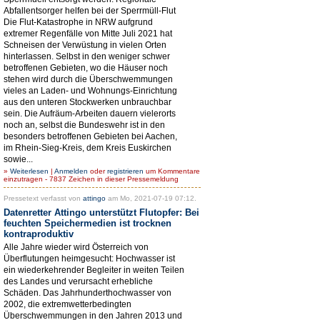
Abfallentsorger helfen bei der Sperrmüll-Flut
Die Flut-Katastrophe in NRW aufgrund
extremer Regenfälle von Mitte Juli 2021 hat
Schneisen der Verwüstung in vielen Orten
hinterlassen. Selbst in den weniger schwer
betroffenen Gebieten, wo die Häuser noch
stehen wird durch die Überschwemmungen
vieles an Laden- und Wohnungs-Einrichtung
aus den unteren Stockwerken unbrauchbar
sein. Die Aufräum-Arbeiten dauern vielerorts
noch an, selbst die Bundeswehr ist in den
besonders betroffenen Gebieten bei Aachen,
im Rhein-Sieg-Kreis, dem Kreis Euskirchen
sowie...
»
Weiterlesen
|
Anmelden
oder
registrieren
um Kommentare
einzutragen - 7837 Zeichen in dieser Pressemeldung
Pressetext verfasst von
attingo
am Mo, 2021-07-19 07:12.
Datenretter Attingo unterstützt Flutopfer: Bei
feuchten Speichermedien ist trocknen
kontraproduktiv
Alle Jahre wieder wird Österreich von
Überflutungen heimgesucht: Hochwasser ist
ein wiederkehrender Begleiter in weiten Teilen
des Landes und verursacht erhebliche
Schäden. Das Jahrhunderthochwasser von
2002, die extremwetterbedingten
Überschwemmungen in den Jahren 2013 und