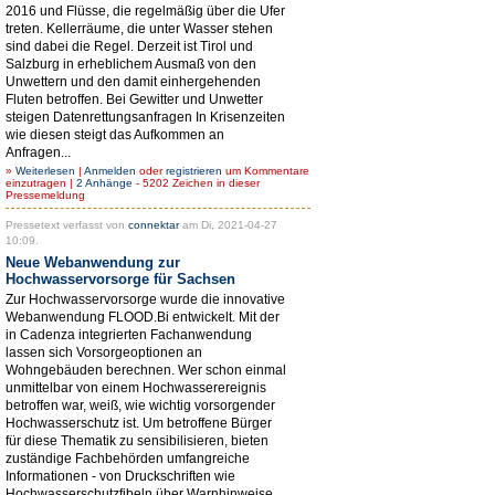
2016 und Flüsse, die regelmäßig über die Ufer
treten. Kellerräume, die unter Wasser stehen
sind dabei die Regel. Derzeit ist Tirol und
Salzburg in erheblichem Ausmaß von den
Unwettern und den damit einhergehenden
Fluten betroffen. Bei Gewitter und Unwetter
steigen Datenrettungsanfragen In Krisenzeiten
wie diesen steigt das Aufkommen an
Anfragen...
»
Weiterlesen
|
Anmelden
oder
registrieren
um Kommentare
einzutragen |
2 Anhänge
- 5202 Zeichen in dieser
Pressemeldung
Pressetext verfasst von
connektar
am Di, 2021-04-27
10:09.
Neue Webanwendung zur
Hochwasservorsorge für Sachsen
Zur Hochwasservorsorge wurde die innovative
Webanwendung FLOOD.Bi entwickelt. Mit der
in Cadenza integrierten Fachanwendung
lassen sich Vorsorgeoptionen an
Wohngebäuden berechnen. Wer schon einmal
unmittelbar von einem Hochwasserereignis
betroffen war, weiß, wie wichtig vorsorgender
Hochwasserschutz ist. Um betroffene Bürger
für diese Thematik zu sensibilisieren, bieten
zuständige Fachbehörden umfangreiche
Informationen - von Druckschriften wie
Hochwasserschutzfibeln über Warnhinweise