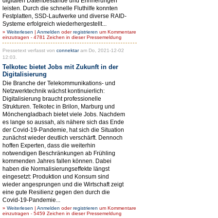
digitalen Datenbestände und Erinnerungen
leisten. Durch die schnelle Fluthilfe konnten
Festplatten, SSD-Laufwerke und diverse RAID-
Systeme erfolgreich wiederhergestellt...
»
Weiterlesen
|
Anmelden
oder
registrieren
um Kommentare
einzutragen - 4781 Zeichen in dieser Pressemeldung
Pressetext verfasst von
connektar
am Do, 2021-12-02
12:03.
Telkotec bietet Jobs mit Zukunft in der
Digitalisierung
Die Branche der Telekommunikations- und
Netzwerktechnik wächst kontinuierlich:
Digitalisierung braucht professionelle
Strukturen. Telkotec in Brilon, Marburg und
Mönchengladbach bietet viele Jobs. Nachdem
es lange so aussah, als nähere sich das Ende
der Covid-19-Pandemie, hat sich die Situation
zunächst wieder deutlich verschärft. Dennoch
hoffen Experten, dass die weiterhin
notwendigen Beschränkungen ab Frühling
kommenden Jahres fallen können. Dabei
haben die Normalisierungseffekte längst
eingesetzt: Produktion und Konsum sind
wieder angesprungen und die Wirtschaft zeigt
eine gute Resilienz gegen den durch die
Covid-19-Pandemie...
»
Weiterlesen
|
Anmelden
oder
registrieren
um Kommentare
einzutragen - 5459 Zeichen in dieser Pressemeldung