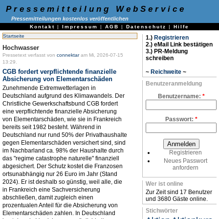
Pressemitteilung WebService
Pressemitteilungen kostenlos veröffentlichen
Kontakt
|
Impressum
|
AGB
|
Datenschutz
|
Hilfe
Startseite
1.)
Registrieren
2.) eMail Link bestätigen
Hochwasser
3.) PR-Meldung
Pressetext verfasst von
connektar
am Mi, 2026-07-15
schreiben
13:29.
CGB fordert verpflichtende finanzielle
~
Reichweite
~
Absicherung von Elementarschäden
Benutzeranmeldung
Zunehmende Extremwetterlagen in
Deutschland aufgrund des Klimawandels. Der
Benutzername:
*
Christliche Gewerkschaftsbund CGB fordert
eine verpflichtende finanzielle Absicherung
von Elementarschäden, wie sie in Frankreich
Passwort:
*
bereits seit 1982 besteht. Während in
Deutschland nur rund 50% der Privathaushalte
gegen Elementarschäden versichert sind, sind
im Nachbarland ca. 98% der Haushalte durch
Registrieren
das "regime catastrophe naturelle" finanziell
Neues Passwort
abgesichert. Der Schutz kostet die Franzosen
anfordern
ortsunabhängig nur 26 Euro im Jahr (Stand
2024). Er ist deshalb so günstig, weil alle, die
Wer ist online
in Frankreich eine Sachversicherung
Zur Zeit sind 17 Benutzer
abschließen, damit zugleich einen
und 3680 Gäste online.
prozentualen Anteil für die Absicherung von
Stichwörter
Elementarschäden zahlen. In Deutschland