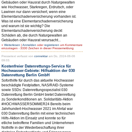
Gebäuden oder Hausrat durch Naturgewalten
wie Hochwasser, Starkregen, Erdrutsch, oder
Lawinen nur dann versichert, wenn eine
Elementarschadenversicherung vorhanden ist.
Was ist eine Elementarschadenversicherung
und warum ist sie wichtig? Die
Elementarschadenversicherung deckt
Schäden ab, die durch Naturgewalten an
Gebäuden oder Hausrat verursacht...
»
Weiterlesen
|
Anmelden
oder
registrieren
um Kommentare
einzutragen - 3330 Zeichen in dieser Pressemeldung
Pressetext verfasst von
connektar
am Do, 2024-06-06
09:03.
Kostenfreier Datenrettungs-Service für
Hochwasser-Gebiete: Hilfsaktion der 030
Datenrettung Berlin GmbH
Soforthilfe für durch das aktuelle Hochwasser
beschädigte Festplatten, NAS/RAID-Systeme
sowie SSDs: Datenrettungsspezialist 030
Datenrettung Berlin GmbH bietet Datenrettung
zu Sonderkonditionen an. Solidaritäts-Aktion
#HOCHWASSERSOMMER24 Bereits beim
Jahrhundert-Hochwasser 2021 im Ahrtal war
030 Datenrettung Berlin mit einer technischen
Hilfs-Aktion im Einsatz und konnte so für
etliche betroffene Familien und Unternehmen
Nothilfe in der Wiederbeschaffung ihrer