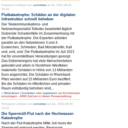
Pressetext verfasst von
connektar
am Di, 2021-08-31
10:16.
Flutkatastrophe: Schäden an der digitalen
Infrastruktur schnell beheben
Der Telekommunikations- und
Netzwerkspezialist Telkotec bearbeitet täglich
Dutzende Schadenfälle im Zusammenhang mit
der Flutkatastrophe. Die Experten arbeiten
parallel an den Netzebenen 3 und 4.
Euskirchen, Schleiden, Bad Münstereifel, Kall
und, und, und: Die Flutkatastrophe im Juli 2021
hat für unvorstellbare Verwüstungen gesorgt.
Das Extremereignis hat viele Menschenleben
gekostet und allein in Nordrhein-Westfalen
materielle Schäden in Höhe von 13 Milliarden
Euro angerichtet. Die Schäden in Rheinland-
Pfalz werden auf 15 Milliarden Euro beziffert.
Bis die Schäden im öffentlichen und privaten
Raum vollständig behoben sind,...
»
Weiterlesen
|
Anmelden
oder
registrieren
um Kommentare
einzutragen - 4898 Zeichen in dieser Pressemeldung
Pressetext verfasst von
connektar
am Do, 2021-08-26
12:42.
Die Sperrmüll-Flut nach der Hochwasser-
Katastrophe
Nach der Flut-Katastrophe Mitte Juli muss der
Sperrmuell entsorgt werden. Regionale