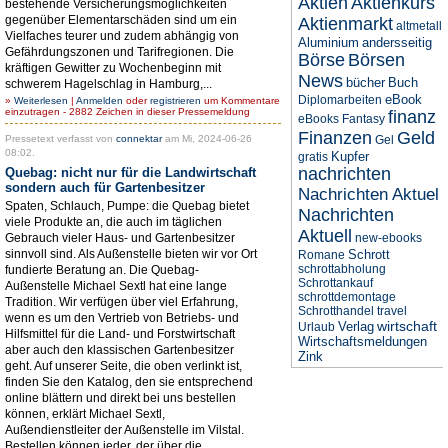
Aktien
Aktienkurs
bestehende Versiche­rungsmöglichkeiten
gegenüber Elementarschäden sind um ein
Aktienmarkt
altmetall
Vielfaches teurer und zudem ab­hängig von
Aluminium
andersseitig
Gefährdungszonen und Tarifregionen. Die
Börse
Börsen
kräftigen Gewitter zu Wochenbeginn mit
News
bücher
Buch
schwerem Hagelschlag in Hamburg,...
eBook
Diplomarbeiten
»
Weiterlesen
|
Anmelden
oder
registrieren
um Kommentare
einzutragen - 2882 Zeichen in dieser Pressemeldung
finanz
eBooks
Fantasy
Finanzen
Geld
Pressetext verfasst von
connektar
am Mi, 2024-06-26
Gel
08:02.
Kupfer
gratis
nachrichten
Quebag: nicht nur für die Landwirtschaft
sondern auch für Gartenbesitzer
Nachrichten Aktuel
Spaten, Schlauch, Pumpe: die Quebag bietet
Nachrichten
viele Produkte an, die auch im täglichen
Aktuell
Gebrauch vieler Haus- und Gartenbesitzer
new-ebooks
sinnvoll sind. Als Außenstelle bieten wir vor Ort
Schrott
Romane
schrottabholung
fundierte Beratung an. Die Quebag-
Schrottankauf
Außenstelle Michael Sextl hat eine lange
schrottdemontage
Tradition. Wir verfügen über viel Erfahrung,
Schrotthandel
travel
wenn es um den Vertrieb von Betriebs- und
wirtschaft
Verlag
Urlaub
Hilfsmittel für die Land- und Forstwirtschaft
Wirtschaftsmeldungen
aber auch den klassischen Gartenbesitzer
Zink
geht. Auf unserer Seite, die oben verlinkt ist,
finden Sie den Katalog, den sie entsprechend
online blättern und direkt bei uns bestellen
können, erklärt Michael Sextl,
Außendienstleiter der Außenstelle im Vilstal.
Bestellen können jeder, der über die