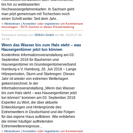
bis hin zu webbasierten
Hochwassergefahrenkarten. In Sachsen geht
man jetzt gemeinsam mit Tschechien noch
einen Schritt weiter. Seit dem Jahr...
»
Weiterlesen
|
Anmelden
oder
registrieren
um Kommentare
einzutragen - 5075 Zeichen in dieser Pressemeldung
Pressetext verfasst von
ZEBAU GmbH
am Mo, 2018-07-30
14:28.
Wenn das Wasser bis zum Hals steht – was
Hauseigentümer jetzt tun können
Kostenfreie Informationsveranstaltung am 03.
September 2018 für Bauherren und
Hauseigentümer im Grundeigentümerverband
Hamburg e.V. Hamburg, 26. Juli 2018 – Lange
Hitzeperioden, Sturm und Starkregen: Dieses
Jahr ist wieder von extremen Wetterlagen
gekennzeichnet. In der
Informationsveranstaltung „Wenn das Wasser
bis zum Hals steht – was Hauseigentümer jetzt
tun können“ kommen am 03. September 2018
Experten zu Wort, die über aktuelle
Entwicklungen und Hintergründe des
Extremwetters in Deutschland und die Folgen
für das eigene Haus aufklären. Wie entstehen
die immer häufiger auftretenden
Extremwetterereignisse...
»
Weiterlesen
|
Anmelden
oder
registrieren
um Kommentare