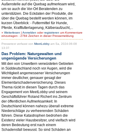
Außenstelle auf die Quebag aufmerksam wird,
um so auch die Vor-Ort Beratenden zu
unterstützen. Die Eckdaten der Produkte, die
über die Quebag bestellt werden können, im
kurzen Überblick: - Futtermittel für Hunde,
Pferde, Kraftfutterlagerung, Kälberaufzucht,...
»
Weiterlesen
|
Anmelden
oder
registrieren
um Kommentare
einzutragen - 2784 Zeichen in dieser Pressemeldung
Pressetext verfasst von
MeetLobby
am Sa, 2024-06-08
13:37.
Das Problem: Naturgewalten und
ungenügende Versicherungen
Mit den von Unwettern verwüsteten Gebieten
in Süddeutschland noch vor Augen, wird die
Wichtigkeit angemessener Versicherungen
immer deutlicher, genauer gesagt der
Elementarschadenversicherung. Dieses
Thema rückt in diesen Tagen durch das
Engagement von MeetLobby und seinem
Geschäftsführer Roland Richert ins Zentrum
der öffentlichen Aufmerksamkeit. In
Deutschland können nahezu überall extreme
Niederschläge zu verheerenden Schäden
führen. Diese Katastrophen bedrohen die
Existenz vieler Hausbesitzer, und vielfach wird
deren Bedeutung erst nach einem
Schadensfall bewusst. So sind Schäden an