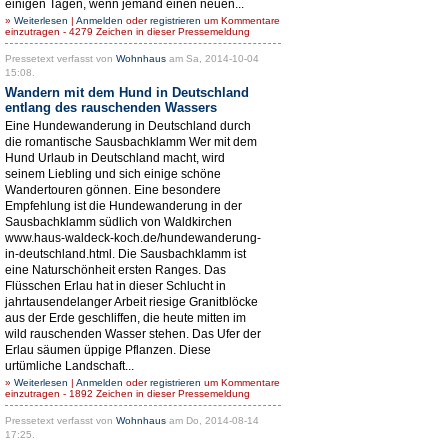
einigen Tagen, wenn jemand einen neuen...
»
Weiterlesen
|
Anmelden
oder
registrieren
um Kommentare
einzutragen - 4279 Zeichen in dieser Pressemeldung
Pressetext verfasst von
Wohnhaus
am Sa, 2014-10-04
15:08.
Wandern mit dem Hund in Deutschland
entlang des rauschenden Wassers
Eine Hundewanderung in Deutschland durch
die romantische Sausbachklamm Wer mit dem
Hund Urlaub in Deutschland macht, wird
seinem Liebling und sich einige schöne
Wandertouren gönnen. Eine besondere
Empfehlung ist die Hundewanderung in der
Sausbachklamm südlich von Waldkirchen
www.haus-waldeck-koch.de/hundewanderung-
in-deutschland.html. Die Sausbachklamm ist
eine Naturschönheit ersten Ranges. Das
Flüsschen Erlau hat in dieser Schlucht in
jahrtausendelanger Arbeit riesige Granitblöcke
aus der Erde geschliffen, die heute mitten im
wild rauschenden Wasser stehen. Das Ufer der
Erlau säumen üppige Pflanzen. Diese
urtümliche Landschaft...
»
Weiterlesen
|
Anmelden
oder
registrieren
um Kommentare
einzutragen - 1892 Zeichen in dieser Pressemeldung
Pressetext verfasst von
Wohnhaus
am Do, 2014-08-14
17:25.