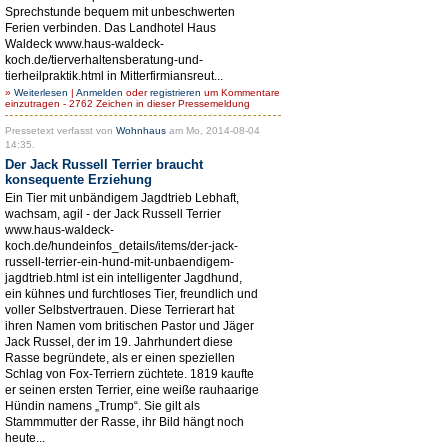
Sprechstunde bequem mit unbeschwerten
Ferien verbinden. Das Landhotel Haus
Waldeck www.haus-waldeck-
koch.de/tierverhaltensberatung-und-
tierheilpraktik.html in Mitterfirmiansreut...
»
Weiterlesen
|
Anmelden
oder
registrieren
um Kommentare
einzutragen - 2762 Zeichen in dieser Pressemeldung
Pressetext verfasst von
Wohnhaus
am Mo, 2014-08-04
14:35.
Der Jack Russell Terrier braucht
konsequente Erziehung
Ein Tier mit unbändigem Jagdtrieb Lebhaft,
wachsam, agil - der Jack Russell Terrier
www.haus-waldeck-
koch.de/hundeinfos_details/items/der-jack-
russell-terrier-ein-hund-mit-unbaendigem-
jagdtrieb.html ist ein intelligenter Jagdhund,
ein kühnes und furchtloses Tier, freundlich und
voller Selbstvertrauen. Diese Terrierart hat
ihren Namen vom britischen Pastor und Jäger
Jack Russel, der im 19. Jahrhundert diese
Rasse begründete, als er einen speziellen
Schlag von Fox-Terriern züchtete. 1819 kaufte
er seinen ersten Terrier, eine weiße rauhaarige
Hündin namens „Trump“. Sie gilt als
Stammmutter der Rasse, ihr Bild hängt noch
heute...