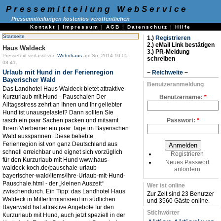
Pressemitteilung WebService
Pressemitteilungen kostenlos veröffentlichen
Kontakt
|
Impressum
|
AGB
|
Datenschutz
|
Hilfe
Startseite
1.)
Registrieren
2.) eMail Link bestätigen
Haus Waldeck
3.) PR-Meldung
Pressetext verfasst von
Wohnhaus
am So, 2014-10-05
schreiben
08:41.
Urlaub mit Hund in der Ferienregion
~
Reichweite
~
Bayerischer Wald
Benutzeranmeldung
Das Landhotel Haus Waldeck bietet attraktive
Kurzurlaub mit Hund - Pauschalen Der
Benutzername:
*
Alltagsstress zehrt an Ihnen und Ihr geliebter
Hund ist unausgelastet? Dann sollten Sie
rasch ein paar Sachen packen und mitsamt
Passwort:
*
Ihrem Vierbeiner ein paar Tage im Bayerischen
Wald ausspannen. Diese beliebte
Ferienregion ist von ganz Deutschland aus
schnell erreichbar und eignet sich vorzüglich
Registrieren
für den Kurzurlaub mit Hund www.haus-
Neues Passwort
waldeck-koch.de/pauschale-urlaub-
anfordern
bayerischer-wald/items/Ihre-Urlaub-mit-Hund-
Pauschale.html - der „kleinen Auszeit“
Wer ist online
zwischendurch. Ein Tipp: das Landhotel Haus
Zur Zeit sind 23 Benutzer
Waldeck in Mitterfirmiansreut im südlichen
und 3560 Gäste online.
Bayerwald hat attraktive Angebote für den
Stichwörter
Kurzurlaub mit Hund, auch jetzt speziell in der