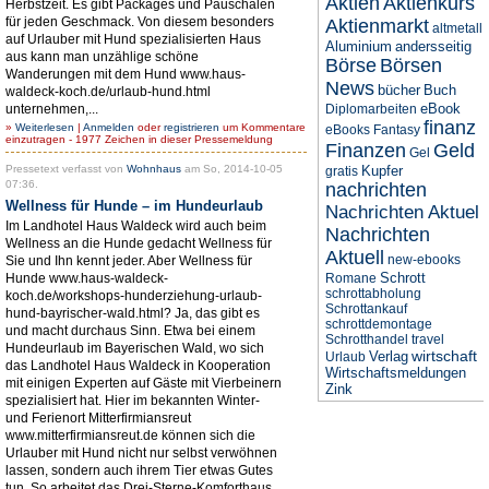
Aktien
Aktienkurs
Herbstzeit. Es gibt Packages und Pauschalen
für jeden Geschmack. Von diesem besonders
Aktienmarkt
altmetall
auf Urlauber mit Hund spezialisierten Haus
Aluminium
andersseitig
aus kann man unzählige schöne
Börse
Börsen
Wanderungen mit dem Hund www.haus-
News
bücher
Buch
waldeck-koch.de/urlaub-hund.html
eBook
unternehmen,...
Diplomarbeiten
finanz
»
Weiterlesen
|
Anmelden
oder
registrieren
um Kommentare
eBooks
Fantasy
einzutragen - 1977 Zeichen in dieser Pressemeldung
Finanzen
Geld
Gel
Pressetext verfasst von
Wohnhaus
am So, 2014-10-05
Kupfer
gratis
07:36.
nachrichten
Wellness für Hunde – im Hundeurlaub
Nachrichten Aktuel
Im Landhotel Haus Waldeck wird auch beim
Nachrichten
Wellness an die Hunde gedacht Wellness für
Aktuell
new-ebooks
Sie und Ihn kennt jeder. Aber Wellness für
Schrott
Hunde www.haus-waldeck-
Romane
schrottabholung
koch.de/workshops-hunderziehung-urlaub-
Schrottankauf
hund-bayrischer-wald.html? Ja, das gibt es
schrottdemontage
und macht durchaus Sinn. Etwa bei einem
Schrotthandel
travel
Hundeurlaub im Bayerischen Wald, wo sich
wirtschaft
Verlag
Urlaub
das Landhotel Haus Waldeck in Kooperation
Wirtschaftsmeldungen
mit einigen Experten auf Gäste mit Vierbeinern
Zink
spezialisiert hat. Hier im bekannten Winter-
und Ferienort Mitterfirmiansreut
www.mitterfirmiansreut.de können sich die
Urlauber mit Hund nicht nur selbst verwöhnen
lassen, sondern auch ihrem Tier etwas Gutes
tun. So arbeitet das Drei-Sterne-Komforthaus