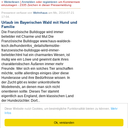
»
Weiterlesen
|
Anmelden
oder
registrieren
um Kommentare
einzutragen - 2335 Zeichen in dieser Pressemeldung
Pressetext verfasst von
Wohnhaus
am Mo, 2014-07-21
17:04.
Urlaub im Bayerischen Wald mit Hund und
Familie
Die Französische Bulldogge wird immer
beliebter mit Charme und Mut Die
Französische Bulldogge www.haus-waldeck-
koch.de/hundeinfos_details/items/die-
franzoesische-bulldogge-wird-immer-
beliebter.html hat ein charmantes Wesen, ist
mutig wie ein Löwe und gewinnt dank ihres
charakteristischen Äußeren immer mehr
Freunde. Wer sich ein solches Tier anschaffen
möchte, sollte allerdings einiges über diese
Hunderasse und ihre Bedürfnisse wissen. In
der Zucht gibt es leider unkontrollierte
Modetrends, an denen man sich nicht
orientieren sollte. Dieses Tier stammt
eigentlich aus England, dem klassischen Land
der Hundezüchter. Dort...
»
Weiterlesen
|
Anmelden
oder
registrieren
um Kommentare
Diese Website nutzt Cookies, um bestmögliche Funktionalität bieten zu können.
Mehr
einzutragen - 2781 Zeichen in dieser Pressemeldung
Infos
1
2
3
4
5
nächste Seite ›
letzte Seite
Ok, verstanden
© seit 2004
Narres Open Web Solutions
- Powered by
Drupal PHP Framework