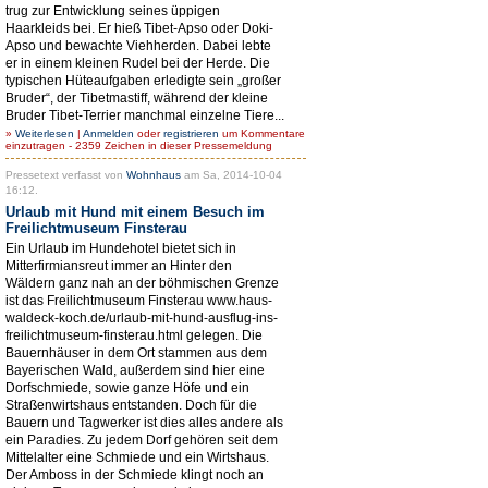
trug zur Entwicklung seines üppigen
Haarkleids bei. Er hieß Tibet-Apso oder Doki-
Apso und bewachte Viehherden. Dabei lebte
er in einem kleinen Rudel bei der Herde. Die
typischen Hüteaufgaben erledigte sein „großer
Bruder“, der Tibetmastiff, während der kleine
Bruder Tibet-Terrier manchmal einzelne Tiere...
»
Weiterlesen
|
Anmelden
oder
registrieren
um Kommentare
einzutragen - 2359 Zeichen in dieser Pressemeldung
Pressetext verfasst von
Wohnhaus
am Sa, 2014-10-04
16:12.
Urlaub mit Hund mit einem Besuch im
Freilichtmuseum Finsterau
Ein Urlaub im Hundehotel bietet sich in
Mitterfirmiansreut immer an Hinter den
Wäldern ganz nah an der böhmischen Grenze
ist das Freilichtmuseum Finsterau www.haus-
waldeck-koch.de/urlaub-mit-hund-ausflug-ins-
freilichtmuseum-finsterau.html gelegen. Die
Bauernhäuser in dem Ort stammen aus dem
Bayerischen Wald, außerdem sind hier eine
Dorfschmiede, sowie ganze Höfe und ein
Straßenwirtshaus entstanden. Doch für die
Bauern und Tagwerker ist dies alles andere als
ein Paradies. Zu jedem Dorf gehören seit dem
Mittelalter eine Schmiede und ein Wirtshaus.
Der Amboss in der Schmiede klingt noch an