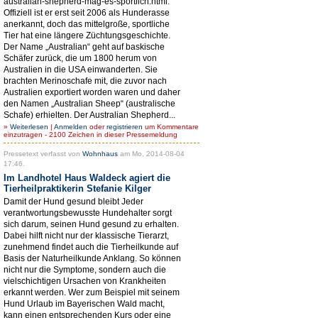
australian-shepherd-mag-es-sportlich.html.
Offiziell ist er erst seit 2006 als Hunderasse
anerkannt, doch das mittelgroße, sportliche
Tier hat eine längere Züchtungsgeschichte.
Der Name „Australian“ geht auf baskische
Schäfer zurück, die um 1800 herum von
Australien in die USA einwanderten. Sie
brachten Merinoschafe mit, die zuvor nach
Australien exportiert worden waren und daher
den Namen „Australian Sheep“ (australische
Schafe) erhielten. Der Australian Shepherd...
»
Weiterlesen
|
Anmelden
oder
registrieren
um Kommentare
einzutragen - 2100 Zeichen in dieser Pressemeldung
Pressetext verfasst von
Wohnhaus
am Mo, 2014-08-04
17:46.
Im Landhotel Haus Waldeck agiert die
Tierheilpraktikerin Stefanie Kilger
Damit der Hund gesund bleibt Jeder
verantwortungsbewusste Hundehalter sorgt
sich darum, seinen Hund gesund zu erhalten.
Dabei hilft nicht nur der klassische Tierarzt,
zunehmend findet auch die Tierheilkunde auf
Basis der Naturheilkunde Anklang. So können
nicht nur die Symptome, sondern auch die
vielschichtigen Ursachen von Krankheiten
erkannt werden. Wer zum Beispiel mit seinem
Hund Urlaub im Bayerischen Wald macht,
kann einen entsprechenden Kurs oder eine