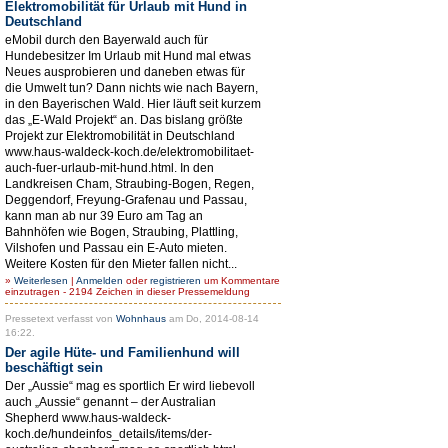
Elektromobilität für Urlaub mit Hund in
Deutschland
eMobil durch den Bayerwald auch für
Hundebesitzer Im Urlaub mit Hund mal etwas
Neues ausprobieren und daneben etwas für
die Umwelt tun? Dann nichts wie nach Bayern,
in den Bayerischen Wald. Hier läuft seit kurzem
das „E-Wald Projekt“ an. Das bislang größte
Projekt zur Elektromobilität in Deutschland
www.haus-waldeck-koch.de/elektromobilitaet-
auch-fuer-urlaub-mit-hund.html. In den
Landkreisen Cham, Straubing-Bogen, Regen,
Deggendorf, Freyung-Grafenau und Passau,
kann man ab nur 39 Euro am Tag an
Bahnhöfen wie Bogen, Straubing, Plattling,
Vilshofen und Passau ein E-Auto mieten.
Weitere Kosten für den Mieter fallen nicht...
»
Weiterlesen
|
Anmelden
oder
registrieren
um Kommentare
einzutragen - 2194 Zeichen in dieser Pressemeldung
Pressetext verfasst von
Wohnhaus
am Do, 2014-08-14
16:22.
Der agile Hüte- und Familienhund will
beschäftigt sein
Der „Aussie“ mag es sportlich Er wird liebevoll
auch „Aussie“ genannt – der Australian
Shepherd www.haus-waldeck-
koch.de/hundeinfos_details/items/der-