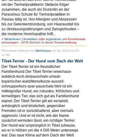
mit der Tierheilpraktikerin Stefanie Kilger
zusammen, die auch als Dozentin an der
Paracelsus Schule für Tierheilpraktiker in
Passau tätig ist. Von Allergien und Abszessen
bis zur Gelenkentzündung, von Haarausfall bis
zu Verdauungsstörungen und Zwingerhusten –
die moderne Homöopathie hilft...
»
Weiterlesen
|
Anmelden
oder
registrieren
um Kommentare
einzutragen - 2478 Zeichen in dieser Pressemeldung
Pressetext verfasst von
Wohnhaus
am Sa, 2014-10-04
17:35.
Tibet-Terrier - Der Hund vom Dach der Welt
Der Tibet-Terrier ist ein freundlicher
Familienhund Der Tibet-Terrier www.haus-
waldeck-koch.de/pauschale-urlaub-
bayerischer-wald/items/kurze-auszeit-
schnupperkurs-spar-pauschale.html ist ein
mittelgroßer Hund, ein robustes, fröhliches und
lernwilliges Tier, das sich gut als Familienhund
eignet. Der Tibet-Terrier gilt als verspielt,
anhänglich und kinderlieb, gegenüber
Fremden ist er zurückhaltend, aber niemals
aggressiv. Und er ist nicht, wie der Name
zunächst vermuten lässt, ein richtiger Terrier.
Der Hund war ursprünglich in Tibet zuhause,
wo er in Höhen um die 4.500 Meter unterwegs
war. Das raue Klima auf dem Dach der Welt