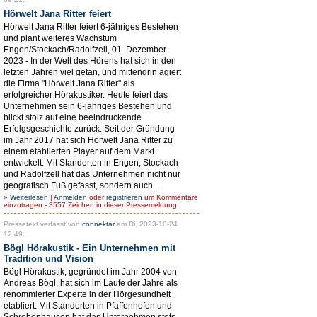
Hörwelt Jana Ritter feiert
Hörwelt Jana Ritter feiert 6-jähriges Bestehen
und plant weiteres Wachstum
Engen/Stockach/Radolfzell, 01. Dezember
2023 - In der Welt des Hörens hat sich in den
letzten Jahren viel getan, und mittendrin agiert
die Firma "Hörwelt Jana Ritter" als
erfolgreicher Hörakustiker. Heute feiert das
Unternehmen sein 6-jähriges Bestehen und
blickt stolz auf eine beeindruckende
Erfolgsgeschichte zurück. Seit der Gründung
im Jahr 2017 hat sich Hörwelt Jana Ritter zu
einem etablierten Player auf dem Markt
entwickelt. Mit Standorten in Engen, Stockach
und Radolfzell hat das Unternehmen nicht nur
geografisch Fuß gefasst, sondern auch...
»
Weiterlesen
|
Anmelden
oder
registrieren
um Kommentare
einzutragen - 3557 Zeichen in dieser Pressemeldung
Pressetext verfasst von
connektar
am Di, 2023-10-24
12:49.
Bögl Hörakustik - Ein Unternehmen mit
Tradition und Vision
Bögl Hörakustik, gegründet im Jahr 2004 von
Andreas Bögl, hat sich im Laufe der Jahre als
renommierter Experte in der Hörgesundheit
etabliert. Mit Standorten in Pfaffenhofen und
Schrobenhausen hat das Unternehmen stets