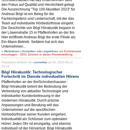
den Fokus auf Qualität und Herzlichkeit gelegt.
Die Auszeichnung "Top 100 Akustiker 2023" für
Andreas Bögl ist ein Beleg für die
Fachkompetenz und Leidenschaft, mit der das
Team auf individuelle Hörbedürfnisse eingeht.
Die Geschichte von Bögl Hörakustik begann in
der Löwenstraße 15 in Pfaffenhofen an der Ilm.
Hier eröffnete Andreas Bögl die erste Filiale als
Ein-Mann-Betrieb. Seitdem hat sich das
Unternehmen...
»
Weiterlesen
|
Anmelden
oder
registrieren
um Kommentare
einzutragen - 3201 Zeichen in dieser Pressemeldung
Pressetext verfasst von
connektar
am Di, 2023-08-22
10:24.
Bögl Hörakustik: Technologischer
Fortschritt im Dienste individuellen Hörens
Pfaffenhofen an der Ilm/Schrobenhausen -
Bögl Hörakustik betont die Bedeutung der
Verbindung von aktueller Technologie und
individueller Kundenbetreuung in der
modernen Hörakustik. Durch präzise
Anpassungen und Beratung will das
Unternehmen auf die spezifischen
Hörbedürfnisse seiner Kunden eingehen.
Individualität als Schlüssel zum optimalen
Hören Jedes Ohr ist einzigartig, und ebenso
individuell ist der Hörverlust. Bögl Hörakustik