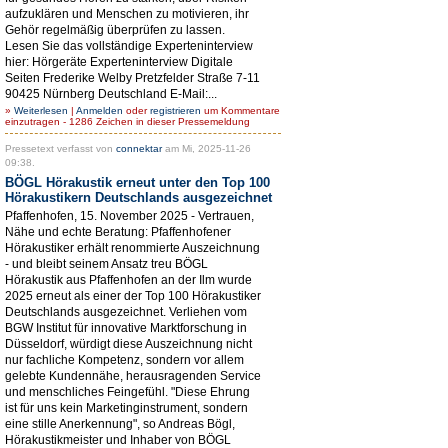
aufzuklären und Menschen zu motivieren, ihr
Gehör regelmäßig überprüfen zu lassen.
Lesen Sie das vollständige Experteninterview
hier: Hörgeräte Experteninterview Digitale
Seiten Frederike Welby Pretzfelder Straße 7-11
90425 Nürnberg Deutschland E-Mail:...
»
Weiterlesen
|
Anmelden
oder
registrieren
um Kommentare
einzutragen - 1286 Zeichen in dieser Pressemeldung
Pressetext verfasst von
connektar
am Mi, 2025-11-26
09:38.
BÖGL Hörakustik erneut unter den Top 100
Hörakustikern Deutschlands ausgezeichnet
Pfaffenhofen, 15. November 2025 - Vertrauen,
Nähe und echte Beratung: Pfaffenhofener
Hörakustiker erhält renommierte Auszeichnung
- und bleibt seinem Ansatz treu BÖGL
Hörakustik aus Pfaffenhofen an der Ilm wurde
2025 erneut als einer der Top 100 Hörakustiker
Deutschlands ausgezeichnet. Verliehen vom
BGW Institut für innovative Marktforschung in
Düsseldorf, würdigt diese Auszeichnung nicht
nur fachliche Kompetenz, sondern vor allem
gelebte Kundennähe, herausragenden Service
und menschliches Feingefühl. "Diese Ehrung
ist für uns kein Marketinginstrument, sondern
eine stille Anerkennung", so Andreas Bögl,
Hörakustikmeister und Inhaber von BÖGL