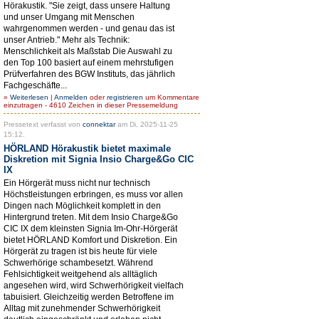
Hörakustik. "Sie zeigt, dass unsere Haltung
und unser Umgang mit Menschen
wahrgenommen werden - und genau das ist
unser Antrieb." Mehr als Technik:
Menschlichkeit als Maßstab Die Auswahl zu
den Top 100 basiert auf einem mehrstufigen
Prüfverfahren des BGW Instituts, das jährlich
Fachgeschäfte...
»
Weiterlesen
|
Anmelden
oder
registrieren
um Kommentare
einzutragen - 4610 Zeichen in dieser Pressemeldung
Pressetext verfasst von
connektar
am Di, 2025-11-25
15:12.
HÖRLAND Hörakustik bietet maximale
Diskretion mit Signia Insio Charge&Go CIC
IX
Ein Hörgerät muss nicht nur technisch
Höchstleistungen erbringen, es muss vor allen
Dingen nach Möglichkeit komplett in den
Hintergrund treten. Mit dem Insio Charge&Go
CIC IX dem kleinsten Signia Im-Ohr-Hörgerät
bietet HÖRLAND Komfort und Diskretion. Ein
Hörgerät zu tragen ist bis heute für viele
Schwerhörige schambesetzt. Während
Fehlsichtigkeit weitgehend als alltäglich
angesehen wird, wird Schwerhörigkeit vielfach
tabuisiert. Gleichzeitig werden Betroffene im
Alltag mit zunehmender Schwerhörigkeit