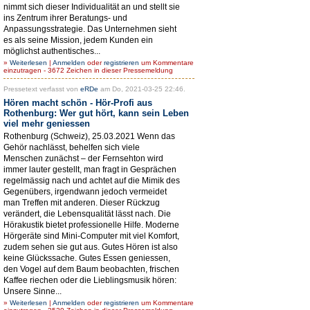
nimmt sich dieser Individualität an und stellt sie
ins Zentrum ihrer Beratungs- und
Anpassungsstrategie. Das Unternehmen sieht
es als seine Mission, jedem Kunden ein
möglichst authentisches...
»
Weiterlesen
|
Anmelden
oder
registrieren
um Kommentare
einzutragen - 3672 Zeichen in dieser Pressemeldung
Pressetext verfasst von
eRDe
am Do, 2021-03-25 22:46.
Hören macht schön - Hör-Profi aus
Rothenburg: Wer gut hört, kann sein Leben
viel mehr geniessen
Rothenburg (Schweiz), 25.03.2021 Wenn das
Gehör nachlässt, behelfen sich viele
Menschen zunächst – der Fernsehton wird
immer lauter gestellt, man fragt in Gesprächen
regelmässig nach und achtet auf die Mimik des
Gegenübers, irgendwann jedoch vermeidet
man Treffen mit anderen. Dieser Rückzug
verändert, die Lebensqualität lässt nach. Die
Hörakustik bietet professionelle Hilfe. Moderne
Hörgeräte sind Mini-Computer mit viel Komfort,
zudem sehen sie gut aus. Gutes Hören ist also
keine Glückssache. Gutes Essen geniessen,
den Vogel auf dem Baum beobachten, frischen
Kaffee riechen oder die Lieblingsmusik hören:
Unsere Sinne...
»
Weiterlesen
|
Anmelden
oder
registrieren
um Kommentare