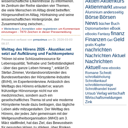
Aktien
Aktienkurs
wissenschaftliche Erkenntnisse zu informieren.
Im Zentrum der Reihe standen vier Themen,
Aktienmarkt
altmetall
die viele Menschen im Alltag direkt betreffen:
Aluminium
andersseitig
Hörgesundheit im Alltag, Hörtraining und seine
Börse
Börsen
wissenschaftlichen Hintergründe, der
News
bücher
Buch
Zusammenhang zwischen...
eBook
Diplomarbeiten
»
Weiterlesen
|
Anmelden
oder
registrieren
um Kommentare
einzutragen - 7870 Zeichen in dieser Pressemeldung
finanz
eBooks
Fantasy
Finanzen
Geld
Pressetext verfasst von
prmaximus
am Di, 2026-03-03
Gel
08:37.
Kupfer
gratis
nachrichten
Welttag des Hörens 2026 - Akustiker.net
setzt auf Aufklärung und Fachkompetenz
Nachrichten Aktuel
"Hören ist eine Schlüsselressource für
Nachrichten
Lebensqualität, Teilhabe und Selbstständigkeit
Aktuell
- über das ganze Leben hinweg.", erklärt Dr.
new-ebooks
Stefan Zimmer, Vorstandsvorsitzender des
Schrott
Romane
schrottabholung
Bundesverbandes der Hörsysteme-Industrie
Schrottankauf
(BVHI), im Experteninterview. Anlässlich des
schrottdemontage
Welttags des Hörens erläutert er, warum
Schrotthandel
travel
frühzeitige Hörvorsorge nicht nur ein
wirtschaft
Verlag
Urlaub
medizinisches, sondern auch ein
Wirtschaftsmeldungen
gesellschaftliches Thema ist und wie moderne
Zink
Hörsysteme heute dazu beitragen, das tägliche
Leben aktiv mitzugestalten. Der Welttag des
Hörens, der jedes Jahr gemeinsam mit der
Weltgesundheitsorganisation (WHO) am 3.
März stattfindet, hat das Ziel, das Bewusstsein
für gesundes Hören zu stärken, über Risiken