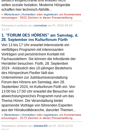
deutlich eingeschränkt und erleben nicht
selten soziale Isolation. Moderne Hörgeräte
schaffen hier technisch Abhilfe...
»
Weiterlesen
|
Anmelden
oder
registrieren
um Kommentare
einzutragen - 5022 Zeichen in dieser Pressemeldung
Pressetext verfasst von
connektar
am Fr, 2024-09-20
12:47.
1. "FORUM DES HÖRENS" am Samstag, d.
28. September ins Kulturforum Fürth
Von 13 bis 17 Uhr erwartet Interessierte ein
vielfältiges Programm mit interessanten
Vorträgen und persönlichem Kontakt mit
Fachausstellern. Sie können die Infostände der
Hersteller besuchen. Fürth, 28. September
2024 - Anlässlich des 10-jährigen Bestehens
des Hörspectrum Fiedler lädt das
Unternehmen zur Jubiläumsveranstaltung
Forum des Hörens am Samstag, den 28.
September 2024, im Kulturforum Fürth ein. Von
13:00 bis 17:00 Uhr erwartet die Besucher ein
abwechslungsreiches Programm rund um das
Thema Hören. Die Veranstaltung bietet
spannende Vorträge von führenden Experten
aus der Hörakustikbranche, darunter Themen...
»
Weiterlesen
|
Anmelden
oder
registrieren
um Kommentare
einzutragen - 3173 Zeichen in dieser Pressemeldung
Pressetext verfasst von
dirkritter69
am Fr, 2023-12-01
09:21.