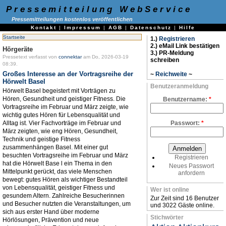
Pressemitteilung WebService
Pressemitteilungen kostenlos veröffentlichen
Kontakt
|
Impressum
|
AGB
|
Datenschutz
|
Hilfe
Startseite
1.)
Registrieren
2.) eMail Link bestätigen
Hörgeräte
3.) PR-Meldung
Pressetext verfasst von
connektar
am Do, 2026-03-19
schreiben
08:39.
Großes Interesse an der Vortragsreihe der
~
Reichweite
~
Hörwelt Basel
Benutzeranmeldung
Hörwelt Basel begeistert mit Vorträgen zu
Hören, Gesundheit und geistiger Fitness. Die
Benutzername:
*
Vortragsreihe im Februar und März zeigte, wie
wichtig gutes Hören für Lebensqualität und
Alltag ist. Vier Fachvorträge im Februar und
Passwort:
*
März zeigten, wie eng Hören, Gesundheit,
Technik und geistige Fitness
zusammenhängen Basel. Mit einer gut
besuchten Vortragsreihe im Februar und März
Registrieren
hat die Hörwelt Base l ein Thema in den
Neues Passwort
Mittelpunkt gerückt, das viele Menschen
anfordern
bewegt: gutes Hören als wichtiger Bestandteil
von Lebensqualität, geistiger Fitness und
Wer ist online
gesundem Altern. Zahlreiche Besucherinnen
Zur Zeit sind 16 Benutzer
und Besucher nutzten die Veranstaltungen, um
und 3022 Gäste online.
sich aus erster Hand über moderne
Stichwörter
Hörlösungen, Prävention und neue