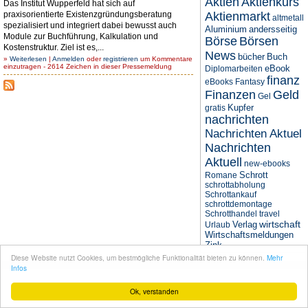
Aktien
Aktienkurs
Das Institut Wupperfeld hat sich auf
praxisorientierte Existenzgründungsberatung
Aktienmarkt
altmetall
spezialisiert und integriert dabei bewusst auch
Aluminium
andersseitig
Module zur Buchführung, Kalkulation und
Börse
Börsen
Kostenstruktur. Ziel ist es,...
News
bücher
Buch
»
Weiterlesen
|
Anmelden
oder
registrieren
um Kommentare
einzutragen - 2614 Zeichen in dieser Pressemeldung
eBook
Diplomarbeiten
finanz
eBooks
Fantasy
Finanzen
Geld
Gel
Kupfer
gratis
nachrichten
Nachrichten Aktuel
Nachrichten
Aktuell
new-ebooks
Schrott
Romane
schrottabholung
Schrottankauf
schrottdemontage
Schrotthandel
travel
wirtschaft
Verlag
Urlaub
Wirtschaftsmeldungen
Zink
Diese Website nutzt Cookies, um bestmögliche Funktionalität bieten zu können.
Mehr
© seit 2004
Narres Open Web Solutions
- Powered by
Drupal PHP Framework
Infos
Ok, verstanden