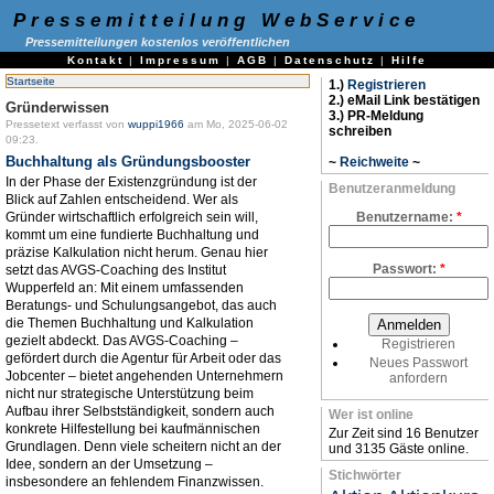
Pressemitteilung WebService
Pressemitteilungen kostenlos veröffentlichen
Kontakt
|
Impressum
|
AGB
|
Datenschutz
|
Hilfe
Startseite
1.)
Registrieren
2.) eMail Link bestätigen
Gründerwissen
3.) PR-Meldung
Pressetext verfasst von
wuppi1966
am Mo, 2025-06-02
schreiben
09:23.
Buchhaltung als Gründungsbooster
~
Reichweite
~
In der Phase der Existenzgründung ist der
Benutzeranmeldung
Blick auf Zahlen entscheidend. Wer als
Gründer wirtschaftlich erfolgreich sein will,
Benutzername:
*
kommt um eine fundierte Buchhaltung und
präzise Kalkulation nicht herum. Genau hier
Passwort:
*
setzt das AVGS-Coaching des Institut
Wupperfeld an: Mit einem umfassenden
Beratungs- und Schulungsangebot, das auch
die Themen Buchhaltung und Kalkulation
gezielt abdeckt. Das AVGS-Coaching –
Registrieren
gefördert durch die Agentur für Arbeit oder das
Neues Passwort
Jobcenter – bietet angehenden Unternehmern
anfordern
nicht nur strategische Unterstützung beim
Aufbau ihrer Selbstständigkeit, sondern auch
Wer ist online
konkrete Hilfestellung bei kaufmännischen
Zur Zeit sind 16 Benutzer
Grundlagen. Denn viele scheitern nicht an der
und 3135 Gäste online.
Idee, sondern an der Umsetzung –
Stichwörter
insbesondere an fehlendem Finanzwissen.