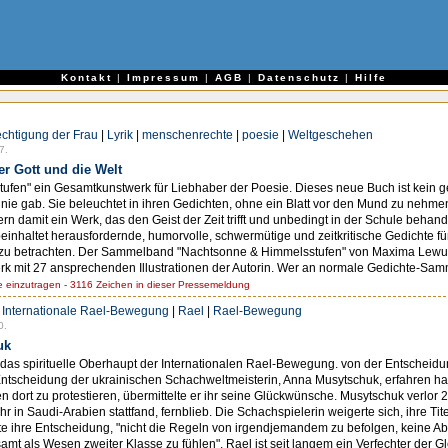
e
Kontakt
|
Impressum
|
AGB
|
Datenschutz
|
Hilfe
chtigung der Frau
|
Lyrik
|
menschenrechte
|
poesie
|
Weltgeschehen
7.
r Gott und die Welt
ufen" ein Gesamtkunstwerk für Liebhaber der Poesie. Dieses neue Buch ist kein g
 nie gab. Sie beleuchtet in ihren Gedichten, ohne ein Blatt vor den Mund zu nehm
sern damit ein Werk, das den Geist der Zeit trifft und unbedingt in der Schule beha
einhaltet herausfordernde, humorvolle, schwermütige und zeitkritische Gedichte fü
zu betrachten. Der Sammelband "Nachtsonne & Himmelsstufen" von Maxima Lewut ist
Werk mit 27 ansprechenden Illustrationen der Autorin. Wer an normale Gedichte-Sam
einzutragen - 3116 Zeichen in dieser Pressemeldung
|
Internationale Rael-Bewegung
|
Rael
|
Rael-Bewegung
0.
uk
s spirituelle Oberhaupt der Internationalen Rael-Bewegung. von der Entscheidu
ntscheidung der ukrainischen Schachweltmeisterin, Anna Musytschuk, erfahren hat
dort zu protestieren, übermittelte er ihr seine Glückwünsche. Musytschuk verlor 
r in Saudi-Arabien stattfand, fernblieb. Die Schachspielerin weigerte sich, ihre Tit
 ihre Entscheidung, "nicht die Regeln von irgendjemandem zu befolgen, keine Aba
amt als Wesen zweiter Klasse zu fühlen". Rael ist seit langem ein Verfechter der Gl