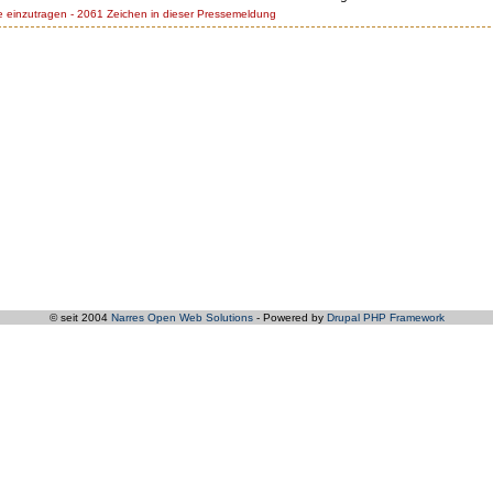
einzutragen - 2061 Zeichen in dieser Pressemeldung
© seit 2004
Narres Open Web Solutions
- Powered by
Drupal PHP Framework