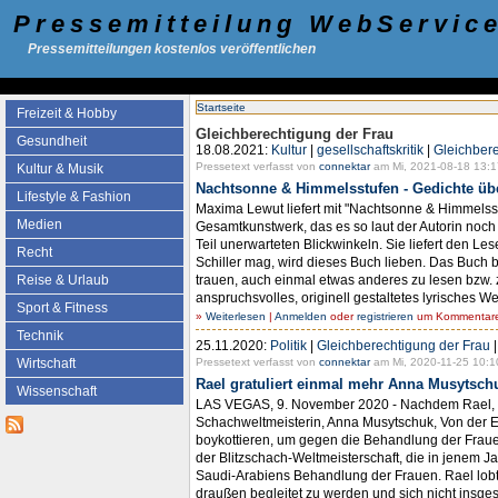
Pressemitteilung WebServic
Pressemitteilungen kostenlos veröffentlichen
Startseite
Freizeit & Hobby
Gleichberechtigung der Frau
Gesundheit
18.08.2021:
Kultur
|
gesellschaftskritik
|
Gleichbere
Pressetext verfasst von
connektar
am Mi, 2021-08-18 13:1
Kultur & Musik
Nachtsonne & Himmelsstufen - Gedichte übe
Lifestyle & Fashion
Maxima Lewut liefert mit "Nachtsonne & Himmelsst
Medien
Gesamtkunstwerk, das es so laut der Autorin noch
Teil unerwarteten Blickwinkeln. Sie liefert den Le
Recht
Schiller mag, wird dieses Buch lieben. Das Buch b
trauen, auch einmal etwas anderes zu lesen bzw. 
Reise & Urlaub
anspruchsvolles, originell gestaltetes lyrisches 
Sport & Fitness
»
Weiterlesen
|
Anmelden
oder
registrieren
um Kommentare 
Technik
25.11.2020:
Politik
|
Gleichberechtigung der Frau
Pressetext verfasst von
connektar
am Mi, 2020-11-25 10:1
Wirtschaft
Rael gratuliert einmal mehr Anna Musytsch
Wissenschaft
LAS VEGAS, 9. November 2020 - Nachdem Rael, da
Schachweltmeisterin, Anna Musytschuk, Von der E
boykottieren, um gegen die Behandlung der Frauen 
der Blitzschach-Weltmeisterschaft, die in jenem Jah
Saudi-Arabiens Behandlung der Frauen. Rael lobte
draußen begleitet zu werden und sich nicht insges