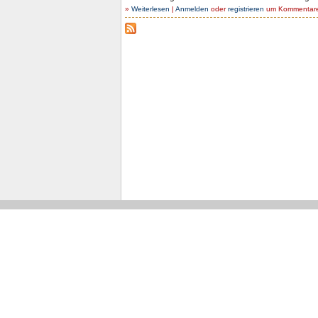
»
Weiterlesen
|
Anmelden
oder
registrieren
um Kommentare 