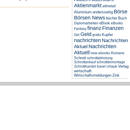
Aktienmarkt
altmetall
Börse
Aluminium
andersseitig
Börsen News
bücher
Buch
eBook
Diplomarbeiten
eBooks
finanz
Finanzen
Fantasy
Geld
Kupfer
Gel
gratis
nachrichten
Nachrichten
Nachrichten
Aktuel
Aktuell
new-ebooks
Romane
Schrott
schrottabholung
Schrottankauf
schrottdemontage
Verlag
Schrotthandel
travel
Urlaub
wirtschaft
Wirtschaftsmeldungen
Zink