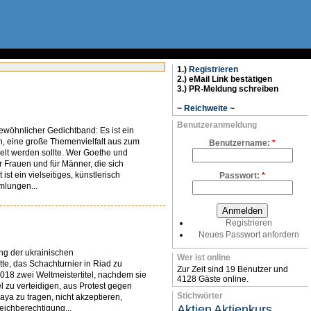
1.)
Registrieren
2.) eMail Link bestätigen
3.) PR-Meldung schreiben
~
Reichweite
~
Benutzeranmeldung
ewöhnlicher Gedichtband: Es ist ein
en, eine große Themenvielfalt aus zum
Benutzername:
*
ndelt werden sollte. Wer Goethe und
r Frauen und für Männer, die sich
 ein vielseitiges, künstlerisch
Passwort:
*
mlungen...
Registrieren
Neues Passwort anfordern
ng der ukrainischen
Wer ist online
te, das Schachturnier in Riad zu
Zur Zeit sind 19 Benutzer und
2018 zwei Weltmeistertitel, nachdem sie
4128 Gäste online.
el zu verteidigen, aus Protest gegen
Stichwörter
ya zu tragen, nicht akzeptieren,
Aktien
Aktienkurs
eichberechtigung...