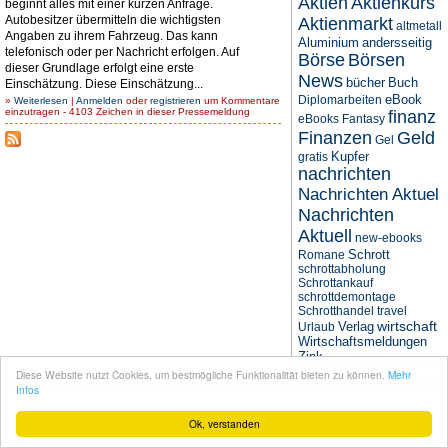
Aktien
Aktienkurs
beginnt alles mit einer kurzen Anfrage.
Autobesitzer übermitteln die wichtigsten
Aktienmarkt
altmetall
Angaben zu ihrem Fahrzeug. Das kann
Aluminium
andersseitig
telefonisch oder per Nachricht erfolgen. Auf
Börse
Börsen
dieser Grundlage erfolgt eine erste
News
bücher
Buch
Einschätzung. Diese Einschätzung...
eBook
Diplomarbeiten
»
Weiterlesen
|
Anmelden
oder
registrieren
um Kommentare
einzutragen - 4103 Zeichen in dieser Pressemeldung
finanz
eBooks
Fantasy
Finanzen
Geld
Gel
Kupfer
gratis
nachrichten
Nachrichten Aktuel
Nachrichten
Aktuell
new-ebooks
Schrott
Romane
schrottabholung
Schrottankauf
schrottdemontage
Schrotthandel
travel
wirtschaft
Verlag
Urlaub
Wirtschaftsmeldungen
Zink
Diese Website nutzt Cookies, um bestmögliche Funktionalität bieten zu können.
Mehr
© seit 2004
Narres Open Web Solutions
- Powered by
Drupal PHP Framework
Infos
Ok, verstanden