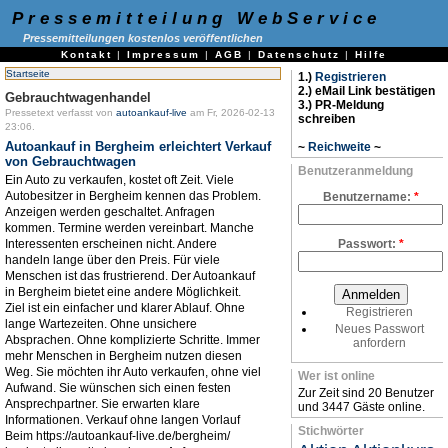
Pressemitteilung WebService
Pressemitteilungen kostenlos veröffentlichen
Kontakt
|
Impressum
|
AGB
|
Datenschutz
|
Hilfe
Startseite
1.)
Registrieren
2.) eMail Link bestätigen
Gebrauchtwagenhandel
3.) PR-Meldung
Pressetext verfasst von
autoankauf-live
am Fr, 2026-02-13
schreiben
23:06.
Autoankauf in Bergheim erleichtert Verkauf
~
Reichweite
~
von Gebrauchtwagen
Benutzeranmeldung
Ein Auto zu verkaufen, kostet oft Zeit. Viele
Autobesitzer in Bergheim kennen das Problem.
Benutzername:
*
Anzeigen werden geschaltet. Anfragen
kommen. Termine werden vereinbart. Manche
Interessenten erscheinen nicht. Andere
Passwort:
*
handeln lange über den Preis. Für viele
Menschen ist das frustrierend. Der Autoankauf
in Bergheim bietet eine andere Möglichkeit.
Ziel ist ein einfacher und klarer Ablauf. Ohne
Registrieren
lange Wartezeiten. Ohne unsichere
Neues Passwort
Absprachen. Ohne komplizierte Schritte. Immer
anfordern
mehr Menschen in Bergheim nutzen diesen
Weg. Sie möchten ihr Auto verkaufen, ohne viel
Wer ist online
Aufwand. Sie wünschen sich einen festen
Zur Zeit sind 20 Benutzer
Ansprechpartner. Sie erwarten klare
und 3447 Gäste online.
Informationen. Verkauf ohne langen Vorlauf
Stichwörter
Beim https://autoankauf-live.de/bergheim/