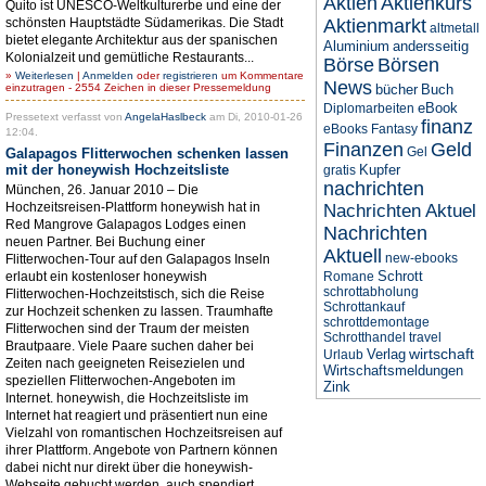
Aktien
Aktienkurs
Quito ist UNESCO-Weltkulturerbe und eine der
schönsten Hauptstädte Südamerikas. Die Stadt
Aktienmarkt
altmetall
bietet elegante Architektur aus der spanischen
Aluminium
andersseitig
Kolonialzeit und gemütliche Restaurants...
Börse
Börsen
»
Weiterlesen
|
Anmelden
oder
registrieren
um Kommentare
News
einzutragen - 2554 Zeichen in dieser Pressemeldung
bücher
Buch
eBook
Diplomarbeiten
Pressetext verfasst von
AngelaHaslbeck
am Di, 2010-01-26
finanz
eBooks
Fantasy
12:04.
Finanzen
Geld
Gel
Galapagos Flitterwochen schenken lassen
mit der honeywish Hochzeitsliste
Kupfer
gratis
nachrichten
München, 26. Januar 2010 – Die
Hochzeitsreisen-Plattform honeywish hat in
Nachrichten Aktuel
Red Mangrove Galapagos Lodges einen
Nachrichten
neuen Partner. Bei Buchung einer
Aktuell
new-ebooks
Flitterwochen-Tour auf den Galapagos Inseln
Schrott
erlaubt ein kostenloser honeywish
Romane
schrottabholung
Flitterwochen-Hochzeitstisch, sich die Reise
Schrottankauf
zur Hochzeit schenken zu lassen. Traumhafte
schrottdemontage
Flitterwochen sind der Traum der meisten
Schrotthandel
travel
Brautpaare. Viele Paare suchen daher bei
wirtschaft
Verlag
Urlaub
Zeiten nach geeigneten Reisezielen und
Wirtschaftsmeldungen
speziellen Flitterwochen-Angeboten im
Zink
Internet. honeywish, die Hochzeitsliste im
Internet hat reagiert und präsentiert nun eine
Vielzahl von romantischen Hochzeitsreisen auf
ihrer Plattform. Angebote von Partnern können
dabei nicht nur direkt über die honeywish-
Webseite gebucht werden, auch spendiert