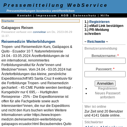
Pressemitteilung WebService
Pressemitteilungen kostenlos veröffentlichen
Kontakt
|
Impressum
|
AGB
|
Datenschutz
|
Hilfe
Startseite
1.)
Registrieren
2.) eMail Link bestätigen
Galapagos Reisen
3.) PR-Meldung
Pressetext verfasst von
connektar
am Do, 2023-06-29
schreiben
11:37.
Reisemedizin Weiterbildungen
~
Reichweite
~
Tropen- und Reisemedizin Kurs, Galápagos &
Benutzeranmeldung
Quito - Ecuador 10 T. Naturerlebnisreise
24.04.- 03.05.2024 Ärzetfortbildungen.de ist
Benutzername:
*
ein international, renommiertes
Fortbildungsinstitut für Ärzte*innen und
Passwort:
*
Mediziner*innen. Vom 24.04.- 03.05.2024 hat
Ärztefortbildungen das kleine, persönliche
Expeditionsschiff MS Santa Cruz II exklusiv für
die Fortbildunge Tropen- und Reisemedizin
gechartert: - 45 CME Punkte werden bentragt -
Registrieren
Kursgebühr nur € 695,- - Hurtigtruten
Neues Passwort
Reisepreise - 25% - Die Expedtionsreise ist
anfordern
offen für alle Fachgebiete sowie auch
Interessenten*innen, die nur die Expeditions
Wer ist online
und nicht den Kurs buchen wollen Weitere
Zur Zeit sind 20 Benutzer
Informationen unter https://www.tropen-
und 4141 Gäste online.
medizin.de/reisemedizin-weiterbildung-
Stichwörter
galapagos-ecuador.html Bezauberndes Quito