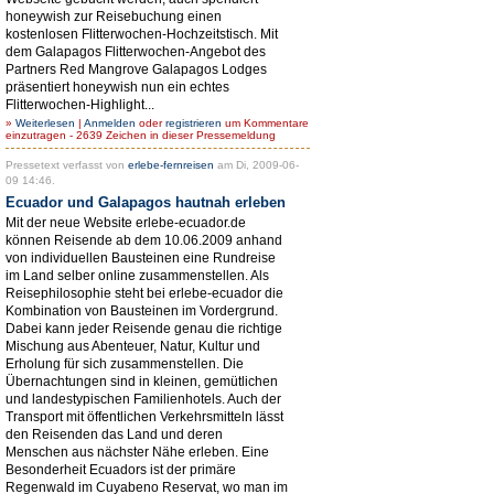
honeywish zur Reisebuchung einen
kostenlosen Flitterwochen-Hochzeitstisch. Mit
dem Galapagos Flitterwochen-Angebot des
Partners Red Mangrove Galapagos Lodges
präsentiert honeywish nun ein echtes
Flitterwochen-Highlight...
»
Weiterlesen
|
Anmelden
oder
registrieren
um Kommentare
einzutragen - 2639 Zeichen in dieser Pressemeldung
Pressetext verfasst von
erlebe-fernreisen
am Di, 2009-06-
09 14:46.
Ecuador und Galapagos hautnah erleben
Mit der neue Website erlebe-ecuador.de
können Reisende ab dem 10.06.2009 anhand
von individuellen Bausteinen eine Rundreise
im Land selber online zusammenstellen. Als
Reisephilosophie steht bei erlebe-ecuador die
Kombination von Bausteinen im Vordergrund.
Dabei kann jeder Reisende genau die richtige
Mischung aus Abenteuer, Natur, Kultur und
Erholung für sich zusammenstellen. Die
Übernachtungen sind in kleinen, gemütlichen
und landestypischen Familienhotels. Auch der
Transport mit öffentlichen Verkehrsmitteln lässt
den Reisenden das Land und deren
Menschen aus nächster Nähe erleben. Eine
Besonderheit Ecuadors ist der primäre
Regenwald im Cuyabeno Reservat, wo man im