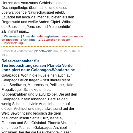
Herzen des Amazonas-Gebiets in einer
Dschungellodge übernachtet und dieses
überwältigende Naturschauspiel erlebt.
Ecuador hat noch viel mehr zu bieten als den
Regenwald und weiße Anden-Gipfel. Während
des Bausteins „Ponchos und Melonenhüte“
z.B. nimmt man...
»
Weiterlesen
|
Anmelden
oder
registrieren
um Kommentare
einzutragen |
2 Anhänge
- 1772 Zeichen in dieser
Pressemeldung
Pressetext verfasst von
planetaverde
am Do, 2009-04-30
13:43.
Reiseveranstalter für
Tierbeobachtungsreisen Planeta Verde
konzipiert neue Galapagos-Wanderreise
Galapagos: Wohin die Füße einen auch auf
Galapagos auch tragen – fast überall sieht
man Seelöwen, Meerechsen, Pelikane, Haie,
Fregattvögel, Schildkröten, rote
Klippenkrabben und Blaufußtölpel. Die auf den
Galapagos-Inseln lebenden Tiere zeigen
wenig Scheu und viele Arten leben nur auf
diesem Archipel und nirgendwo sonst auf der
Welt. Bewohnt sind lediglich die gern
besuchten Inseln Santa Cruz, Isabela,
Floreana und San Cristobal. Planeta Verde hat
eine neue Tour zum Galapagos-Archipel
konzipiert, bei der die Besucher drei dieser