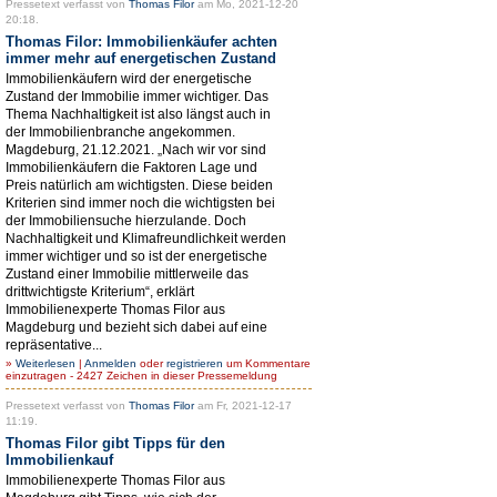
Pressetext verfasst von
Thomas Filor
am Mo, 2021-12-20
20:18.
Thomas Filor: Immobilienkäufer achten
immer mehr auf energetischen Zustand
Immobilienkäufern wird der energetische
Zustand der Immobilie immer wichtiger. Das
Thema Nachhaltigkeit ist also längst auch in
der Immobilienbranche angekommen.
Magdeburg, 21.12.2021. „Nach wir vor sind
Immobilienkäufern die Faktoren Lage und
Preis natürlich am wichtigsten. Diese beiden
Kriterien sind immer noch die wichtigsten bei
der Immobiliensuche hierzulande. Doch
Nachhaltigkeit und Klimafreundlichkeit werden
immer wichtiger und so ist der energetische
Zustand einer Immobilie mittlerweile das
drittwichtigste Kriterium“, erklärt
Immobilienexperte Thomas Filor aus
Magdeburg und bezieht sich dabei auf eine
repräsentative...
»
Weiterlesen
|
Anmelden
oder
registrieren
um Kommentare
einzutragen - 2427 Zeichen in dieser Pressemeldung
Pressetext verfasst von
Thomas Filor
am Fr, 2021-12-17
11:19.
Thomas Filor gibt Tipps für den
Immobilienkauf
Immobilienexperte Thomas Filor aus