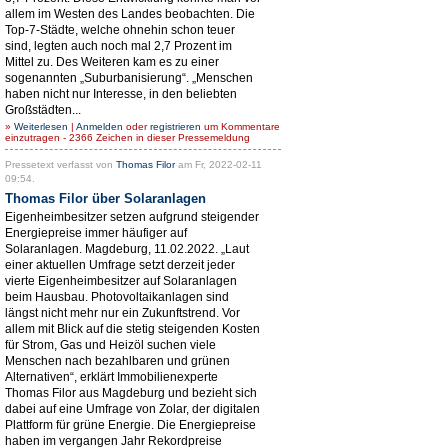
allem im Westen des Landes beobachten. Die
Top-7-Städte, welche ohnehin schon teuer
sind, legten auch noch mal 2,7 Prozent im
Mittel zu. Des Weiteren kam es zu einer
sogenannten „Suburbanisierung“. „Menschen
haben nicht nur Interesse, in den beliebten
Großstädten...
»
Weiterlesen
|
Anmelden
oder
registrieren
um Kommentare
einzutragen - 2366 Zeichen in dieser Pressemeldung
Pressetext verfasst von
Thomas Filor
am Fr, 2022-02-11
09:54.
Thomas Filor über Solaranlagen
Eigenheimbesitzer setzen aufgrund steigender
Energiepreise immer häufiger auf
Solaranlagen. Magdeburg, 11.02.2022. „Laut
einer aktuellen Umfrage setzt derzeit jeder
vierte Eigenheimbesitzer auf Solaranlagen
beim Hausbau. Photovoltaikanlagen sind
längst nicht mehr nur ein Zukunftstrend. Vor
allem mit Blick auf die stetig steigenden Kosten
für Strom, Gas und Heizöl suchen viele
Menschen nach bezahlbaren und grünen
Alternativen“, erklärt Immobilienexperte
Thomas Filor aus Magdeburg und bezieht sich
dabei auf eine Umfrage von Zolar, der digitalen
Plattform für grüne Energie. Die Energiepreise
haben im vergangen Jahr Rekordpreise