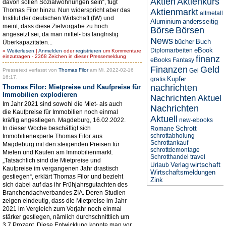
Aktien
Aktienkurs
davon sollen Sozialwohnungen sein“, fügt
Thomas Filor hinzu. Nun widerspricht aber das
Aktienmarkt
altmetall
Institut der deutschen Wirtschaft (IW) und
Aluminium
andersseitig
meint, dass diese Zielvorgabe zu hoch
Börse
Börsen
angesetzt sei, da man mittel- bis langfristig
News
bücher
Buch
Überkapazitäten...
eBook
Diplomarbeiten
»
Weiterlesen
|
Anmelden
oder
registrieren
um Kommentare
einzutragen - 2368 Zeichen in dieser Pressemeldung
finanz
eBooks
Fantasy
Finanzen
Geld
Pressetext verfasst von
Thomas Filor
am Mi, 2022-02-16
Gel
16:17.
Kupfer
gratis
nachrichten
Thomas Filor: Mietpreise und Kaufpreise für
Immobilien explodieren
Nachrichten Aktuel
Im Jahr 2021 sind sowohl die Miet- als auch
Nachrichten
die Kaufpreise für Immobilien noch einmal
Aktuell
kräftig angestiegen. Magdeburg, 16.02.2022.
new-ebooks
In dieser Woche beschäftigt sich
Schrott
Romane
schrottabholung
Immobilienexperte Thomas Filor aus
Schrottankauf
Magdeburg mit den steigenden Preisen für
schrottdemontage
Mieten und Kaufen am Immobilienmarkt.
Schrotthandel
travel
„Tatsächlich sind die Mietpreise und
wirtschaft
Verlag
Urlaub
Kaufpreise im vergangenen Jahr drastisch
Wirtschaftsmeldungen
gestiegen“, erklärt Thomas Filor und bezieht
Zink
sich dabei auf das ihr Frühjahrsgutachten des
Branchendachverbandes ZIA. Deren Studien
zeigen eindeutig, dass die Mietpreise im Jahr
2021 im Vergleich zum Vorjahr noch einmal
stärker gestiegen, nämlich durchschnittlich um
3,7 Prozent. Diese Entwicklung konnte man vor