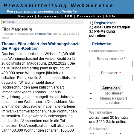
Pressemitteilung WebService
Pressemitteilungen kostenlos veröffentlichen
Kontakt
|
Impressum
|
AGB
|
Datenschutz
|
Hilfe
Startseite
1.)
Registrieren
2.) eMail Link bestätigen
Filor Magdeburg
3.) PR-Meldung
Pressetext verfasst von
Thomas Filor
am Mi, 2022-02-23
schreiben
10:36.
Thomas Filor erklärt das Wohnungsbauziel
~
Reichweite
~
der Ampel-Koalition
Benutzeranmeldung
Das Institut der deutschen Wirtschaft (IW) hält
das Wohnungsbauziel der Ampel-Koalition für
Benutzername:
*
zu optimistisch. Magdeburg, 23.02.2022. „Die
neue Bundesregierung plant ursprünglich,
400.000 neue Wohnungen jährlich zu
Passwort:
*
schaffen. Eine aktuelle Studie des Instituts der
deutschen Wirtschaft sieht diese
Hochrechnungen aber kritisch“, erklärt
Immobilienexperte Thomas Filor aus
Registrieren
Magdeburg. „Leider mangelt es seit Jahren an
Neues Passwort
bezahlbarem Wohnraum in Deutschland. Vor
anfordern
allem in den Großstädten hatten alle Parteien
im Wahlkampf versprochen, neue Wohnungen
Wer ist online
zu schaffen. Die gewählte Bundesregierung
Zur Zeit sind 20 Benutzer
möchte ihre Versprechen nun in die Tat
und 3460 Gäste online.
umsetzen. Die Ampelkoalition will also jedes
Stichwörter
Jahr 400.000 Wohnungen schaffen. 100.000