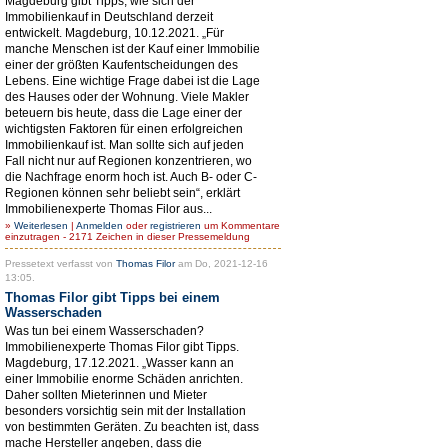
Magdeburg gibt Tipps, wie sich der
Immobilienkauf in Deutschland derzeit
entwickelt. Magdeburg, 10.12.2021. „Für
manche Menschen ist der Kauf einer Immobilie
einer der größten Kaufentscheidungen des
Lebens. Eine wichtige Frage dabei ist die Lage
des Hauses oder der Wohnung. Viele Makler
beteuern bis heute, dass die Lage einer der
wichtigsten Faktoren für einen erfolgreichen
Immobilienkauf ist. Man sollte sich auf jeden
Fall nicht nur auf Regionen konzentrieren, wo
die Nachfrage enorm hoch ist. Auch B- oder C-
Regionen können sehr beliebt sein“, erklärt
Immobilienexperte Thomas Filor aus...
»
Weiterlesen
|
Anmelden
oder
registrieren
um Kommentare
einzutragen - 2171 Zeichen in dieser Pressemeldung
Pressetext verfasst von
Thomas Filor
am Do, 2021-12-16
13:05.
Thomas Filor gibt Tipps bei einem
Wasserschaden
Was tun bei einem Wasserschaden?
Immobilienexperte Thomas Filor gibt Tipps.
Magdeburg, 17.12.2021. „Wasser kann an
einer Immobilie enorme Schäden anrichten.
Daher sollten Mieterinnen und Mieter
besonders vorsichtig sein mit der Installation
von bestimmten Geräten. Zu beachten ist, dass
mache Hersteller angeben, dass die