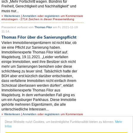
sich „Mehr Fortschritt wagen. Bündnis für
Freiheit, Gerechtigkeit und Nachhaltigkeit“ und
muss nur...
»
Weiterlesen
|
Anmelden
oder
registrieren
um Kommentare
einzutragen - 2714 Zeichen in dieser Pressemeldung
Pressetext verfasst von
Thomas Filor
am Fr, 2021-11-19
11:14.
Thomas Filor über die Sanierungspflicht
Vielen Immobilieneigentümern ist nicht klar, ob
sie eine Pflicht zur Sanierung haben.
Immobilienexperte Thomas Filor klärt auf.
Magdeburg, 19.11.2021. „Leider verfallen
einige Immobilien, weil ihre Besitzer sich nicht
mehr um Sanierungen bemühen oder diese
schlichtweg zu teuer sind. Tatsächlich hatte der
BGH aber erst kürzlich darüber entschieden,
dass verfallene Immobilien nicht einfach ihrem
Schicksal überlassen werden dürfen“, erklärt
Immobilienexperte Thomas Filor aus
Magdeburg. In dem verhandelten Fall ging es
um ein Augsburger Parkhaus. Diese Immobilie
gehörte mehreren Eigentümern, die alle
unterschiedliche Interessen...
»
Weiterlesen
|
Anmelden
oder
registrieren
um Kommentare
einzutragen - 2331 Zeichen in dieser Pressemeldung
Diese Website nutzt Cookies, um bestmögliche Funktionalität bieten zu können.
Mehr
1
2
3
4
5
6
7
8
9
…
nächste Seite
Infos
›
letzte Seite