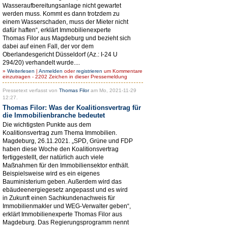
Wasseraufbereitungsanlage nicht gewartet
werden muss. Kommt es dann trotzdem zu
einem Wasserschaden, muss der Mieter nicht
dafür haften“, erklärt Immobilienexperte
Thomas Filor aus Magdeburg und bezieht sich
dabei auf einen Fall, der vor dem
Oberlandesgericht Düsseldorf (Az.: I-24 U
294/20) verhandelt wurde....
»
Weiterlesen
|
Anmelden
oder
registrieren
um Kommentare
einzutragen - 2202 Zeichen in dieser Pressemeldung
Pressetext verfasst von
Thomas Filor
am Mo, 2021-11-29
12:27.
Thomas Filor: Was der Koalitionsvertrag für
die Immobilienbranche bedeutet
Die wichtigsten Punkte aus dem
Koalitionsvertrag zum Thema Immobilien.
Magdeburg, 26.11.2021. „SPD, Grüne und FDP
haben diese Woche den Koalitionsvertrag
fertiggestellt, der natürlich auch viele
Maßnahmen für den Immobiliensektor enthält.
Beispielsweise wird es ein eigenes
Bauministerium geben. Außerdem wird das
ebäudeenergiegesetz angepasst und es wird
in Zukunft einen Sachkundenachweis für
Immobilienmakler und WEG-Verwalter geben“,
erklärt Immobilienexperte Thomas Filor aus
Magdeburg. Das Regierungsprogramm nennt