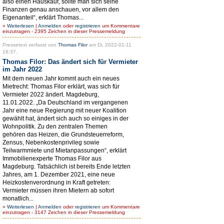
also einen Hauskauf, sollte man sich seine
Finanzen genau anschauen, vor allem den
Eigenanteil“, erklärt Thomas...
»
Weiterlesen
|
Anmelden
oder
registrieren
um Kommentare
einzutragen - 2395 Zeichen in dieser Pressemeldung
Pressetext verfasst von
Thomas Filor
am Di, 2022-01-11
16:37.
Thomas Filor: Das ändert sich für Vermieter
im Jahr 2022
Mit dem neuen Jahr kommt auch ein neues
Mietrecht: Thomas Filor erklärt, was sich für
Vermieter 2022 ändert. Magdeburg,
11.01.2022. „Da Deutschland im vergangenen
Jahr eine neue Regierung mit neuer Koalition
gewählt hat, ändert sich auch so einiges in der
Wohnpolitik. Zu den zentralen Themen
gehören das Heizen, die Grundsteuerreform,
Zensus, Nebenkostenprivileg sowie
Teilwarmmiete und Mietanpassungen“, erklärt
Immobilienexperte Thomas Filor aus
Magdeburg. Tatsächlich ist bereits Ende letzten
Jahres, am 1. Dezember 2021, eine neue
Heizkostenverordnung in Kraft getreten:
Vermieter müssen ihren Mietern ab sofort
monatlich...
»
Weiterlesen
|
Anmelden
oder
registrieren
um Kommentare
einzutragen - 3147 Zeichen in dieser Pressemeldung