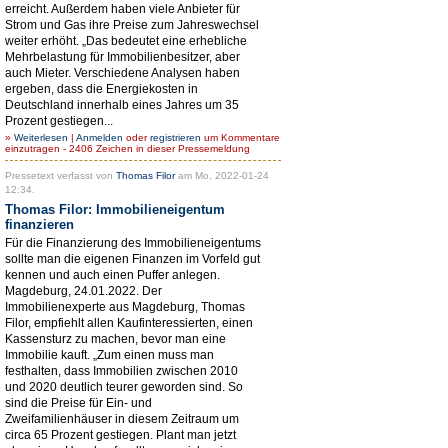
erreicht. Außerdem haben viele Anbieter für
Strom und Gas ihre Preise zum Jahreswechsel
weiter erhöht. „Das bedeutet eine erhebliche
Mehrbelastung für Immobilienbesitzer, aber
auch Mieter. Verschiedene Analysen haben
ergeben, dass die Energiekosten in
Deutschland innerhalb eines Jahres um 35
Prozent gestiegen...
»
Weiterlesen
|
Anmelden
oder
registrieren
um Kommentare
einzutragen - 2406 Zeichen in dieser Pressemeldung
Pressetext verfasst von
Thomas Filor
am Mo, 2022-01-24
12:34.
Thomas Filor: Immobilieneigentum
finanzieren
Für die Finanzierung des Immobilieneigentums
sollte man die eigenen Finanzen im Vorfeld gut
kennen und auch einen Puffer anlegen.
Magdeburg, 24.01.2022. Der
Immobilienexperte aus Magdeburg, Thomas
Filor, empfiehlt allen Kaufinteressierten, einen
Kassensturz zu machen, bevor man eine
Immobilie kauft. „Zum einen muss man
festhalten, dass Immobilien zwischen 2010
und 2020 deutlich teurer geworden sind. So
sind die Preise für Ein- und
Zweifamilienhäuser in diesem Zeitraum um
circa 65 Prozent gestiegen. Plant man jetzt