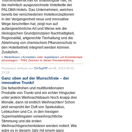
Tourismuswirtschaft für unabdingbar hält, ist
die mehrfach ausgezeichnete Hotelkette der
PALOMA Hotels. Das Unternehmen, welches
bereits bei verschiedenen Hotelkonzeptionen
in der Vergangenheit neue und innovative
Wege beschritten hat, zeigt nun auf
außergewöhnliche Art und Weise wie die
ökologischen Grundprinzipien Nachhaltigkeit,
Regionalität, artgerechte Tierhaltung und die
Ablehnung von chemischem Pflanzenschutz in
den Hotelbetrieb integriert werden können.
Zusätzlich...
»
Weiterlesen
|
Anmelden
oder
registrieren
um Kommentare
einzutragen - 7091 Zeichen in dieser Pressemeldung
Pressetext verfasst von
OnTopPR
am Mi, 2015-09-23
13:18.
Ganz oben auf der Wunschliste – der
innovative Trunki!
Die farbenfrohen und multifunktionalen
Produkte von Trunki sind ein echter Hingucker
unter jedem Weihnachtsbaum Noch knapp drei
Monate, dann ist endlich Weihnachten! Schon
jetzt versprüht der Duft von Spekulatius,
Lebkuchen und Co. in den hiesigen
Supermarktregalen vorweihnachtliche
Stimmung und die ersten
Weihnachtsgeschenkideen werden notiert. Wie
wäre es in diesem Jahr mit einem ganz