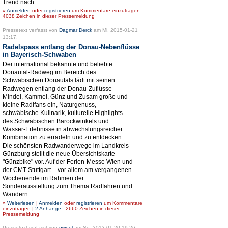
Trend nach...
»
Anmelden
oder
registrieren
um Kommentare einzutragen -
4038 Zeichen in dieser Pressemeldung
Pressetext verfasst von
Dagmar Derck
am Mi, 2015-01-21
13:17.
Radelspass entlang der Donau-Nebenflüsse
in Bayerisch-Schwaben
Der international bekannte und beliebte
Donautal-Radweg im Bereich des
Schwäbischen Donautals lädt mit seinen
Radwegen entlang der Donau-Zuflüsse
Mindel, Kammel, Günz und Zusam große und
kleine Radlfans ein, Naturgenuss,
schwäbische Kulinarik, kulturelle Highlights
des Schwäbischen Barockwinkels und
Wasser-Erlebnisse in abwechslungsreicher
Kombination zu erradeln und zu entdecken.
Die schönsten Radwanderwege im Landkreis
Günzburg stellt die neue Übersichtskarte
"Günzbike" vor. Auf der Ferien-Messe Wien und
der CMT Stuttgart – vor allem am vergangenen
Wochenende im Rahmen der
Sonderausstellung zum Thema Radfahren und
Wandern...
»
Weiterlesen
|
Anmelden
oder
registrieren
um Kommentare
einzutragen |
2 Anhänge
- 2660 Zeichen in dieser
Pressemeldung
Pressetext verfasst von
uweol
am So, 2013-01-20 19:26.