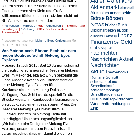
Aktien
Aktienkurs
und José Coll mit ihrer eigenen Familie seit 6
Jahren selbst auf die Suche nach besonderen
Aktienmarkt
altmetall
Orten, an denen sich Klein und Groß
Aluminium
andersseitig
willkommen fühlen und man trotzdem nicht auf
Börse
Börsen
Stil, Atmosphäre und gesunden...
News
bücher
Buch
»
Weiterlesen
|
Anmelden
oder
registrieren
um Kommentare
einzutragen |
1 Anhang
- 3857 Zeichen in dieser
eBook
Diplomarbeiten
Pressemeldung
finanz
eBooks
Fantasy
Pressetext verfasst von
Mekong Eyes Cruises
am Mo,
Finanzen
Geld
Gel
2016-07-18 13:06.
Kupfer
gratis
Von Saigon nach Phnom Penh mit dem
nachrichten
neuen Boutique Schiff Mekong Eyes
Nachrichten Aktuel
Explorer
Nachrichten
Freiburg 18. Juli 2016. Seit 10 Jahren schon ist
die deutsch-vietnamesische Reederei Mekong
Aktuell
new-ebooks
Eyes im Mekong-Delta aktiv. Nun bekommt die
Schrott
Romane
Flotte wieder Zuwachs. Ab Oktober steht die
schrottabholung
neue Mekong Eyes Explorer für
Schrottankauf
Kurzkreuzfahrten im Mekong-Delta zur
schrottdemontage
Schrotthandel
travel
Verfügung. Das Schiff wurde speziell für die
wirtschaft
Verlag
Urlaub
Strecke Vietnam – Kambodscha konzipiert und
Wirtschaftsmeldungen
bietet Luxus zu einem bezahlbaren Preis. Die
Zink
Reederei Mekong Eyes bietet stilvolle
Flusskreuzfahrten im Mekong-Delta mit
mehrtägiger Übernachtungsmöglichkeit an.
„Wir haben beim Design der Mekong Eyes
Explorer, unserem neuen Kreuzfahrtschiff,
darauf geachtet, dass wir damit die kleinen