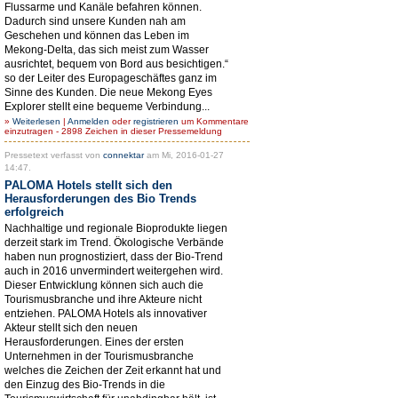
Flussarme und Kanäle befahren können.
Dadurch sind unsere Kunden nah am
Geschehen und können das Leben im
Mekong-Delta, das sich meist zum Wasser
ausrichtet, bequem von Bord aus besichtigen.“
so der Leiter des Europageschäftes ganz im
Sinne des Kunden. Die neue Mekong Eyes
Explorer stellt eine bequeme Verbindung...
»
Weiterlesen
|
Anmelden
oder
registrieren
um Kommentare
einzutragen - 2898 Zeichen in dieser Pressemeldung
Pressetext verfasst von
connektar
am Mi, 2016-01-27
14:47.
PALOMA Hotels stellt sich den
Herausforderungen des Bio Trends
erfolgreich
Nachhaltige und regionale Bioprodukte liegen
derzeit stark im Trend. Ökologische Verbände
haben nun prognostiziert, dass der Bio-Trend
auch in 2016 unvermindert weitergehen wird.
Dieser Entwicklung können sich auch die
Tourismusbranche und ihre Akteure nicht
entziehen. PALOMA Hotels als innovativer
Akteur stellt sich den neuen
Herausforderungen. Eines der ersten
Unternehmen in der Tourismusbranche
welches die Zeichen der Zeit erkannt hat und
den Einzug des Bio-Trends in die