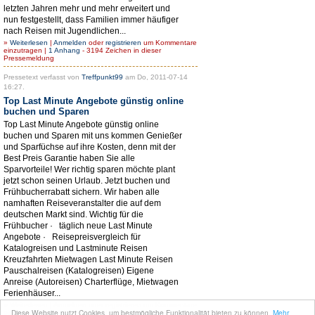
letzten Jahren mehr und mehr erweitert und
nun festgestellt, dass Familien immer häufiger
nach Reisen mit Jugendlichen...
»
Weiterlesen
|
Anmelden
oder
registrieren
um Kommentare
einzutragen |
1 Anhang
- 3194 Zeichen in dieser
Pressemeldung
Pressetext verfasst von
Treffpunkt99
am Do, 2011-07-14
16:27.
Top Last Minute Angebote günstig online
buchen und Sparen
Top Last Minute Angebote günstig online
buchen und Sparen mit uns kommen Genießer
und Sparfüchse auf ihre Kosten, denn mit der
Best Preis Garantie haben Sie alle
Sparvorteile! Wer richtig sparen möchte plant
jetzt schon seinen Urlaub. Jetzt buchen und
Frühbucherrabatt sichern. Wir haben alle
namhaften Reiseveranstalter die auf dem
deutschen Markt sind. Wichtig für die
Frühbucher · täglich neue Last Minute
Angebote · Reisepreisvergleich für
Katalogreisen und Lastminute Reisen
Kreuzfahrten Mietwagen Last Minute Reisen
Pauschalreisen (Katalogreisen) Eigene
Anreise (Autoreisen) Charterflüge, Mietwagen
Ferienhäuser...
»
Weiterlesen
|
Anmelden
oder
registrieren
um Kommentare
Diese Website nutzt Cookies, um bestmögliche Funktionalität bieten zu können.
Mehr
einzutragen - 1572 Zeichen in dieser Pressemeldung