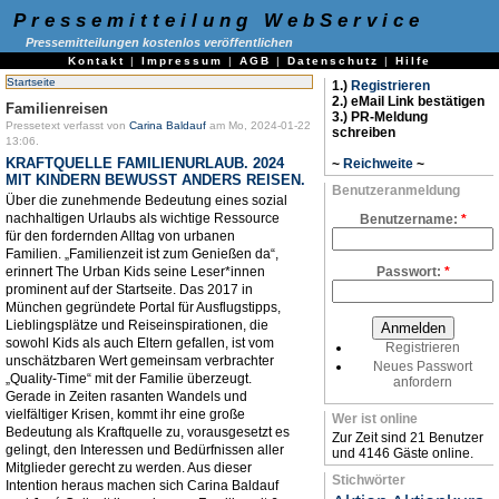
Pressemitteilung WebService
Pressemitteilungen kostenlos veröffentlichen
Kontakt
|
Impressum
|
AGB
|
Datenschutz
|
Hilfe
Startseite
1.)
Registrieren
2.) eMail Link bestätigen
Familienreisen
3.) PR-Meldung
Pressetext verfasst von
Carina Baldauf
am Mo, 2024-01-22
schreiben
13:06.
KRAFTQUELLE FAMILIENURLAUB. 2024
~
Reichweite
~
MIT KINDERN BEWUSST ANDERS REISEN.
Benutzeranmeldung
Über die zunehmende Bedeutung eines sozial
nachhaltigen Urlaubs als wichtige Ressource
Benutzername:
*
für den fordernden Alltag von urbanen
Familien. „Familienzeit ist zum Genießen da“,
erinnert The Urban Kids seine Leser*innen
Passwort:
*
prominent auf der Startseite. Das 2017 in
München gegründete Portal für Ausflugstipps,
Lieblingsplätze und Reiseinspirationen, die
sowohl Kids als auch Eltern gefallen, ist vom
Registrieren
unschätzbaren Wert gemeinsam verbrachter
Neues Passwort
„Quality-Time“ mit der Familie überzeugt.
anfordern
Gerade in Zeiten rasanten Wandels und
vielfältiger Krisen, kommt ihr eine große
Wer ist online
Bedeutung als Kraftquelle zu, vorausgesetzt es
Zur Zeit sind 21 Benutzer
gelingt, den Interessen und Bedürfnissen aller
und 4146 Gäste online.
Mitglieder gerecht zu werden. Aus dieser
Stichwörter
Intention heraus machen sich Carina Baldauf