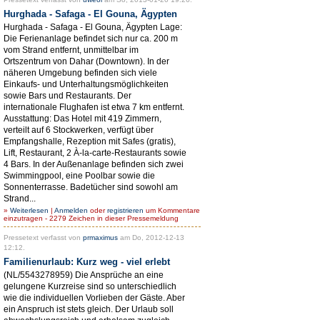
Hurghada - Safaga - El Gouna, Ägypten
Hurghada - Safaga - El Gouna, Ägypten Lage:
Die Ferienanlage befindet sich nur ca. 200 m
vom Strand entfernt, unmittelbar im
Ortszentrum von Dahar (Downtown). In der
näheren Umgebung befinden sich viele
Einkaufs- und Unterhaltungsmöglichkeiten
sowie Bars und Restaurants. Der
internationale Flughafen ist etwa 7 km entfernt.
Ausstattung: Das Hotel mit 419 Zimmern,
verteilt auf 6 Stockwerken, verfügt über
Empfangshalle, Rezeption mit Safes (gratis),
Lift, Restaurant, 2 À-la-carte-Restaurants sowie
4 Bars. In der Außenanlage befinden sich zwei
Swimmingpool, eine Poolbar sowie die
Sonnenterrasse. Badetücher sind sowohl am
Strand...
»
Weiterlesen
|
Anmelden
oder
registrieren
um Kommentare
einzutragen - 2279 Zeichen in dieser Pressemeldung
Pressetext verfasst von
prmaximus
am Do, 2012-12-13
12:12.
Familienurlaub: Kurz weg - viel erlebt
(NL/5543278959) Die Ansprüche an eine
gelungene Kurzreise sind so unterschiedlich
wie die individuellen Vorlieben der Gäste. Aber
ein Anspruch ist stets gleich. Der Urlaub soll