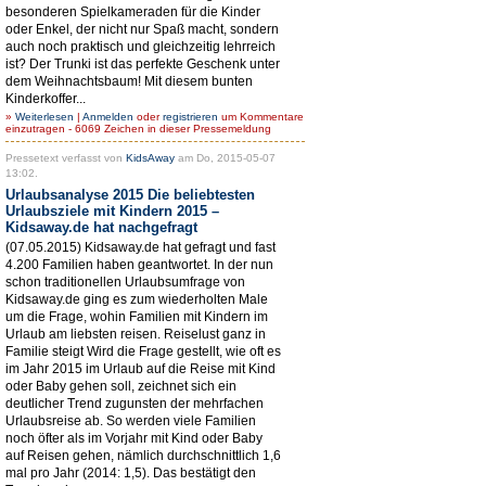
besonderen Spielkameraden für die Kinder
oder Enkel, der nicht nur Spaß macht, sondern
auch noch praktisch und gleichzeitig lehrreich
ist? Der Trunki ist das perfekte Geschenk unter
dem Weihnachtsbaum! Mit diesem bunten
Kinderkoffer...
»
Weiterlesen
|
Anmelden
oder
registrieren
um Kommentare
einzutragen - 6069 Zeichen in dieser Pressemeldung
Pressetext verfasst von
KidsAway
am Do, 2015-05-07
13:02.
Urlaubsanalyse 2015 Die beliebtesten
Urlaubsziele mit Kindern 2015 –
Kidsaway.de hat nachgefragt
(07.05.2015) Kidsaway.de hat gefragt und fast
4.200 Familien haben geantwortet. In der nun
schon traditionellen Urlaubsumfrage von
Kidsaway.de ging es zum wiederholten Male
um die Frage, wohin Familien mit Kindern im
Urlaub am liebsten reisen. Reiselust ganz in
Familie steigt Wird die Frage gestellt, wie oft es
im Jahr 2015 im Urlaub auf die Reise mit Kind
oder Baby gehen soll, zeichnet sich ein
deutlicher Trend zugunsten der mehrfachen
Urlaubsreise ab. So werden viele Familien
noch öfter als im Vorjahr mit Kind oder Baby
auf Reisen gehen, nämlich durchschnittlich 1,6
mal pro Jahr (2014: 1,5). Das bestätigt den