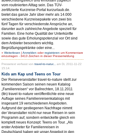
abwechslungsreich und erholsam zugleich
vom routinierten Alltag sein. Das TÜV-
zertifizierte Kurzreise-Portal kurzurlaub.de.
bietet das ganze Jahr über mehr als 14.000
verschiedene Kurzreisepakete von zwei bis
fünf Tagen für verschiedenste Ansprüche an,
darunter auch zahlreiche Angebote speziell für
Familien. Eine hohe Qualität der Unterkünfte
sowie das gute Erholungspotenzial vor Ort sind
dem Anbieter besonders wichtig.
Begrüßungsgetränke oder eine...
»
Weiterlesen
|
Anmelden
oder
registrieren
um Kommentare
einzutragen - 3413 Zeichen in dieser Pressemeldung
Pressetext verfasst von
travel-to-natur...
am Di, 2011-11-22
15:14.
Kids am Kap und Teens on Tour
Der Reiseveranstalter travel-to-nature stellt zur
kommenden Saison seinen neuen Katalog
„Familienreisen“ vor Ballrechten, 18.11.2011
(ttn) travel-to-nature veröffentlichte eine neue
Auflage seines Familienreisenkatalogs mit
insgesamt 19 verschiedenen Angeboten.
Aufgrund der gestiegenen Nachfrage nimmt
der Veranstalter nicht nur neue Reisen in sein
Programm auf, sondern entwickelte gleich ein
komplett neues Konzept: Teens on Tour. „Als
erster Anbieter für Familienreisen in
Deutschland haben wir unser Angebot in den