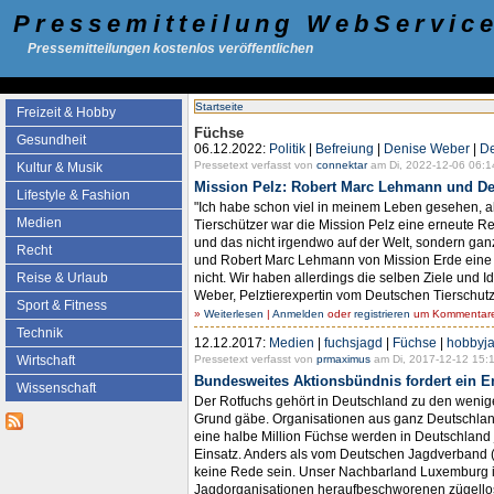
Pressemitteilung WebServic
Pressemitteilungen kostenlos veröffentlichen
Startseite
Freizeit & Hobby
Füchse
Gesundheit
06.12.2022:
Politik
|
Befreiung
|
Denise Weber
|
De
Pressetext verfasst von
connektar
am Di, 2022-12-06 06:1
Kultur & Musik
Mission Pelz: Robert Marc Lehmann und Deu
Lifestyle & Fashion
"Ich habe schon viel in meinem Leben gesehen, a
Medien
Tierschützer war die Mission Pelz eine erneute R
und das nicht irgendwo auf der Welt, sondern g
Recht
und Robert Marc Lehmann von Mission Erde eine g
nicht. Wir haben allerdings die selben Ziele und
Reise & Urlaub
Weber, Pelztierexpertin vom Deutschen Tierschut
Sport & Fitness
»
Weiterlesen
|
Anmelden
oder
registrieren
um Kommentare 
Technik
12.12.2017:
Medien
|
fuchsjagd
|
Füchse
|
hobbyj
Pressetext verfasst von
prmaximus
am Di, 2017-12-12 15:1
Wirtschaft
Bundesweites Aktionsbündnis fordert ein 
Wissenschaft
Der Rotfuchs gehört in Deutschland zu den wenigen
Grund gäbe. Organisationen aus ganz Deutschland
eine halbe Million Füchse werden in Deutschland
Einsatz. Anders als vom Deutschen Jagdverband 
keine Rede sein. Unser Nachbarland Luxemburg ist
Jagdorganisationen heraufbeschworenen zügellose