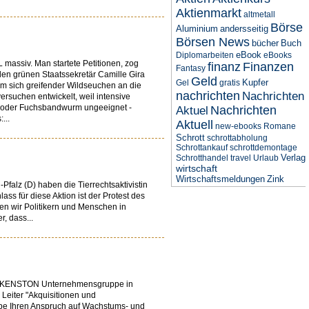
Aktienmarkt
altmetall
Börse
Aluminium
andersseitig
Börsen News
bücher
Buch
eBook
Diplomarbeiten
eBooks
massiv. Man startete Petitionen, zog
finanz
Finanzen
Fantasy
 den grünen Staatssekretär Camille Gira
Geld
Kupfer
Gel
gratis
m sich greifender Wildseuchen an die
nachrichten
Nachrichten
rsuchen entwickelt, weil intensive
ut oder Fuchsbandwurm ungeeignet -
Nachrichten
Aktuel
...
Aktuell
new-ebooks
Romane
Schrott
schrottabholung
Schrottankauf
schrottdemontage
Verlag
Schrotthandel
travel
Urlaub
wirtschaft
Wirtschaftsmeldungen
Zink
alz (D) haben die Tierrechtsaktivistin
s für diese Aktion ist der Protest des
en wir Politikern und Menschen in
, dass...
der KENSTON Unternehmensgruppe in
 Leiter "Akquisitionen und
pe Ihren Anspruch auf Wachstums- und