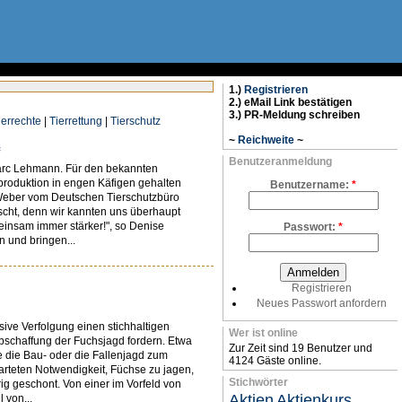
1.)
Registrieren
2.) eMail Link bestätigen
3.) PR-Meldung schreiben
ierrechte
|
Tierrettung
|
Tierschutz
~
Reichweite
~
Benutzeranmeldung
 Marc Lehmann. Für den bekannten
produktion in engen Käfigen gehalten
Benutzername:
*
 Weber vom Deutschen Tierschutzbüro
scht, denn wir kannten uns überhaupt
einsam immer stärker!", so Denise
Passwort:
*
 und bringen...
Registrieren
Neues Passwort anfordern
sive Verfolgung einen stichhaltigen
Wer ist online
bschaffung der Fuchsjagd fordern. Etwa
Zur Zeit sind 19 Benutzer und
 die Bau- oder die Fallenjagd zum
4124 Gäste online.
rteten Notwendigkeit, Füchse zu jagen,
Stichwörter
ig geschont. Von einer im Vorfeld von
Aktien
Aktienkurs
 von...