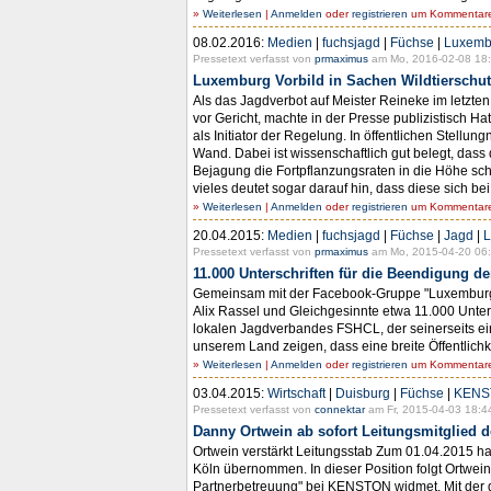
»
Weiterlesen
|
Anmelden
oder
registrieren
um Kommentare 
08.02.2016:
Medien
|
fuchsjagd
|
Füchse
|
Luxemb
Pressetext verfasst von
prmaximus
am Mo, 2016-02-08 18:
Luxemburg Vorbild in Sachen Wildtierschut
Als das Jagdverbot auf Meister Reineke im letzte
vor Gericht, machte in der Presse publizistisch Ha
als Initiator der Regelung. In öffentlichen Ste
Wand. Dabei ist wissenschaftlich gut belegt, das
Bejagung die Fortpflanzungsraten in die Höhe sc
vieles deutet sogar darauf hin, dass diese sich b
»
Weiterlesen
|
Anmelden
oder
registrieren
um Kommentare 
20.04.2015:
Medien
|
fuchsjagd
|
Füchse
|
Jagd
|
L
Pressetext verfasst von
prmaximus
am Mo, 2015-04-20 06:
11.000 Unterschriften für die Beendigung 
Gemeinsam mit der Facebook-Gruppe "Luxemburg fo
Alix Rassel und Gleichgesinnte etwa 11.000 Unters
lokalen Jagdverbandes FSHCL, der seinerseits ein
unserem Land zeigen, dass eine breite Öffentlichk
»
Weiterlesen
|
Anmelden
oder
registrieren
um Kommentare 
03.04.2015:
Wirtschaft
|
Duisburg
|
Füchse
|
KENS
Pressetext verfasst von
connektar
am Fr, 2015-04-03 18:4
Danny Ortwein ab sofort Leitungsmitglie
Ortwein verstärkt Leitungsstab Zum 01.04.2015
Köln übernommen. In dieser Position folgt Ortwein
Partnerbetreuung" bei KENSTON widmet. Mit der