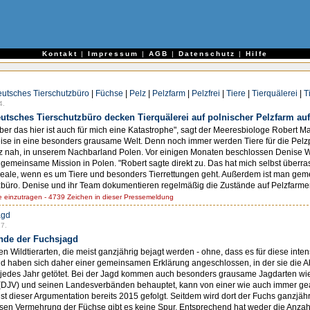
e
Kontakt
|
Impressum
|
AGB
|
Datenschutz
|
Hilfe
utsches Tierschutzbüro
|
Füchse
|
Pelz
|
Pelzfarm
|
Pelzfrei
|
Tiere
|
Tierquälerei
|
T
4.
tsches Tierschutzbüro decken Tierquälerei auf polnischer Pelzfarm auf
ber das hier ist auch für mich eine Katastrophe", sagt der Meeresbiologe Robert
eise in eine besonders grausame Welt. Denn noch immer werden Tiere für die Pelz
anz nah, in unserem Nachbarland Polen. Vor einigen Monaten beschlossen Denise
emeinsame Mission in Polen. "Robert sagte direkt zu. Das hat mich selbst überra
 Ideale, wenn es um Tiere und besonders Tierrettungen geht. Außerdem ist man gem
zbüro. Denise und ihr Team dokumentieren regelmäßig die Zustände auf Pelzfarmen
einzutragen - 4739 Zeichen in dieser Pressemeldung
agd
7.
Ende der Fuchsjagd
 Wildtierarten, die meist ganzjährig bejagt werden - ohne, dass es für diese inten
 haben sich daher einer gemeinsamen Erklärung angeschlossen, in der sie die A
 jedes Jahr getötet. Bei der Jagd kommen auch besonders grausame Jagdarten wie
(DJV) und seinen Landesverbänden behauptet, kann von einer wie auch immer gea
 dieser Argumentation bereits 2015 gefolgt. Seitdem wird dort der Fuchs ganzjähr
n Vermehrung der Füchse gibt es keine Spur. Entsprechend hat weder die Anzahl