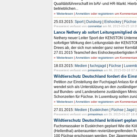
Qualitätsführerschaft im bAV- und HR-Markt. Hi
betrieblichen...
»
Weiterlesen
|
Anmelden
oder
registrieren
um Kommentare 
25.03.2015:
Sport
|
Duisburg
|
Eishockey
|
Füchse
Pressetext verfasst von
connektar
am Mi, 2015-03-25 10:0
Lance Nethery ab sofort Leitungsmitglie
Nethery neuer Leiter Sport der KENSTON Unterne
sofortiger Wirkung den Leitungsstab der KENSTON 
Drees ab, der sich nun wieder ganz seiner Kernt
27.01.2015 Teamchef des Eishockeyoberligisten Fü
»
Weiterlesen
|
Anmelden
oder
registrieren
um Kommentare 
18.03.2015:
Medien
|
fuchsjagd
|
Füchse
|
Luxemb
Pressetext verfasst von
prmaximus
am Mi, 2015-03-18 07:
Wildtierschutz Deutschland fordert die Ein
Petition zur Einstellung der Fuchsjagd Anlass für
wendet sich als Unterstützung an den zuständigen
auf Bundes- und Landesebene zuständigen Minister
Schonzeiten für Füchse. In Luxemburg sollen zun
»
Weiterlesen
|
Anmelden
oder
registrieren
um Kommentare 
27.01.2015:
Medien
|
Euskirchen
|
Füchse
|
Jagd
Pressetext verfasst von
prmaximus
am Di, 2015-01-27 18:4
Wildtierschutz Deutschland kritisiert gepl
Fuchsmassaker in Euskirchen geplant Wie die Köln
(Hellenthal) anberaumten revierübergreifenden Fu
100 Füchse erschossen werden. Der Jägermeister 