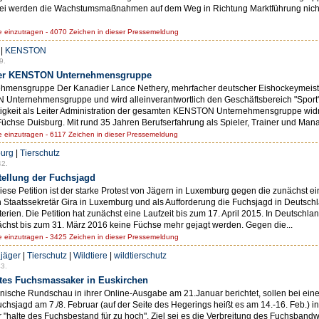
erbei werden die Wachstumsmaßnahmen auf dem Weg in Richtung Marktführung nich
einzutragen - 4070 Zeichen in dieser Pressemeldung
|
KENSTON
9.
d der KENSTON Unternehmensgruppe
hmensgruppe Der Kanadier Lance Nethery, mehrfacher deutscher Eishockeymeister 
Unternehmensgruppe und wird alleinverantwortlich den Geschäftsbereich "Sport" füh
ätigkeit als Leiter Administration der gesamten KENSTON Unternehmensgruppe wid
chse Duisburg. Mit rund 35 Jahren Berufserfahrung als Spieler, Trainer und Mana
einzutragen - 6117 Zeichen in dieser Pressemeldung
urg
|
Tierschutz
42.
stellung der Fuchsjagd
 diese Petition ist der starke Protest von Jägern in Luxemburg gegen die zunächst 
 Staatssekretär Gira in Luxemburg und als Aufforderung die Fuchsjagd in Deutsch
ien. Die Petition hat zunächst eine Laufzeit bis zum 17. April 2015. In Deutschla
ächst bis zum 31. März 2016 keine Füchse mehr gejagt werden. Gegen die...
einzutragen - 3425 Zeichen in dieser Pressemeldung
|
jäger
|
Tierschutz
|
Wildtiere
|
wildtierschutz
3.
antes Fuchsmassaker in Euskirchen
ische Rundschau in ihrer Online-Ausgabe am 21.Januar berichtet, sollen bei eine
chsjagd am 7./8. Februar (auf der Seite des Hegerings heißt es am 14.-16. Feb.) i
"halte des Fuchsbestand für zu hoch". Ziel sei es die Verbreitung des Fuchsban