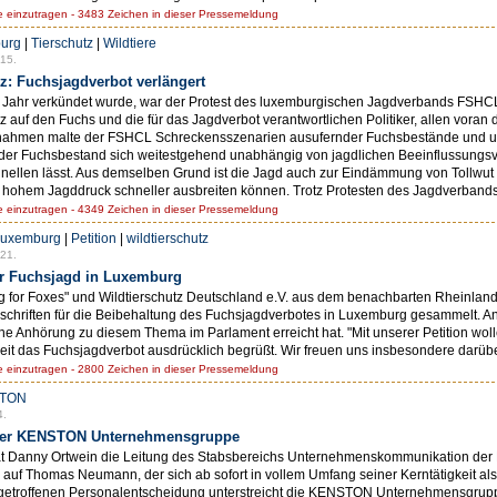
einzutragen - 3483 Zeichen in dieser Pressemeldung
urg
|
Tierschutz
|
Wildtiere
15.
z: Fuchsjagdverbot verlängert
n Jahr verkündet wurde, war der Protest des luxemburgischen Jagdverbands FSHCL 
tz auf den Fuchs und die für das Jagdverbot verantwortlichen Politiker, allen voran
llungnahmen malte der FSHCL Schreckensszenarien ausufernder Fuchsbestände und u
s der Fuchsbestand sich weitestgehend unabhängig von jagdlichen Beeinflussungsve
hnellen lässt. Aus demselben Grund ist die Jagd auch zur Eindämmung von Tollw
ei hohem Jagddruck schneller ausbreiten können. Trotz Protesten des Jagdverbands:
einzutragen - 4349 Zeichen in dieser Pressemeldung
uxemburg
|
Petition
|
wildtierschutz
21.
der Fuchsjagd in Luxemburg
r Foxes" und Wildtierschutz Deutschland e.V. aus dem benachbarten Rheinland-Pf
chriften für die Beibehaltung des Fuchsjagdverbotes in Luxemburg gesammelt. Anlas
e Anhörung zu diesem Thema im Parlament erreicht hat. "Mit unserer Petition woll
eit das Fuchsjagdverbot ausdrücklich begrüßt. Wir freuen uns insbesondere darüber
einzutragen - 2800 Zeichen in dieser Pressemeldung
TON
4.
d der KENSTON Unternehmensgruppe
 hat Danny Ortwein die Leitung des Stabsbereichs Unternehmenskommunikation 
 auf Thomas Neumann, der sich ab sofort in vollem Umfang seiner Kerntätigkeit als
 getroffenen Personalentscheidung unterstreicht die KENSTON Unternehmensgrup