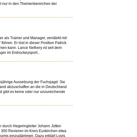
t nur in den Themenbereichen der
als Trainer und Manager, verstärkt mit
ren. Er löst in dieser Position Patrick
men kann. Lance Nethery ist seit dem
ger im Eishockeysport...
einjährige Aussetzung der Fuchsjagd. Sie
land abzuschaffen an die in Deutschland
nd gibt es keine oder nur unzureichende
r durch Hegeringleiter Johann Jütten
n 300 Revieren im Kreis Euskirchen etwa
dwurms einzudämmen. Dazu erklärt Lovis