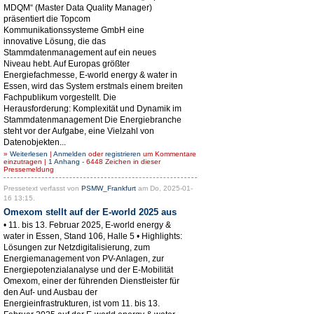
MDQM“ (Master Data Quality Manager)
präsentiert die Topcom
Kommunikationssysteme GmbH eine
innovative Lösung, die das
Stammdatenmanagement auf ein neues
Niveau hebt. Auf Europas größter
Energiefachmesse, E-world energy & water in
Essen, wird das System erstmals einem breiten
Fachpublikum vorgestellt. Die
Herausforderung: Komplexität und Dynamik im
Stammdatenmanagement Die Energiebranche
steht vor der Aufgabe, eine Vielzahl von
Datenobjekten...
»
Weiterlesen
|
Anmelden
oder
registrieren
um Kommentare
einzutragen |
1 Anhang
- 6448 Zeichen in dieser
Pressemeldung
Pressetext verfasst von
PSMW_Frankfurt
am Do, 2025-01-
16 13:15.
Omexom stellt auf der E-world 2025 aus
• 11. bis 13. Februar 2025, E-world energy &
water in Essen, Stand 106, Halle 5 • Highlights:
Lösungen zur Netzdigitalisierung, zum
Energiemanagement von PV-Anlagen, zur
Energiepotenzialanalyse und der E-Mobilität
Omexom, einer der führenden Dienstleister für
den Auf- und Ausbau der
Energieinfrastrukturen, ist vom 11. bis 13.