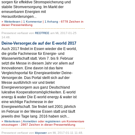
sorgen für effektive Stromspeicherung und
stabile Stromversorgung. Im Markt der
erneuerbaren Energien mit
Herausforderungen...
»
Weiterlesen
|
1 Kommentar
|
1 Anhang
- 6778 Zeichen in
dieser Pressemeldung
Pressetext verfasst von
REDTREE
am Mi, 2017-01-25
14:48.
Deine-Versorger.de auf der E-world 2017
Auch 2017 findet in Essen wieder die E-world,
die große Fachmesse für Energie- und
Wasserwirtschaft statt. Vom 7. bis 9. Februar
setzt die Messe in diesem Jahr vor allem auf
Innovationen. Eine davon ist das faire
Vergleichsportal für Energieanbieter Deine-
Versorger.de. Das Portal stellt sich auf der
Messe ausführlich vor und bietet
Energieversorgern aus ganz Deutschland
lukrative Kooperationsmöglichkeiten. E-world
energy & water Die E-world energy & water ist
eine wichtige Fachmesse in der
Energiewirtschaft. Sie findet seit 2001 jährlich
im Februar in der Messe Essen statt und läuft
jeweils drei Tage lang. 2016 haben sich...
»
Weiterlesen
|
Anmelden
oder
registrieren
um Kommentare
einzutragen - 2867 Zeichen in dieser Pressemeldung
Pressetext verfasst von
kbpower
am Mi, 2017-01-11 11:48.