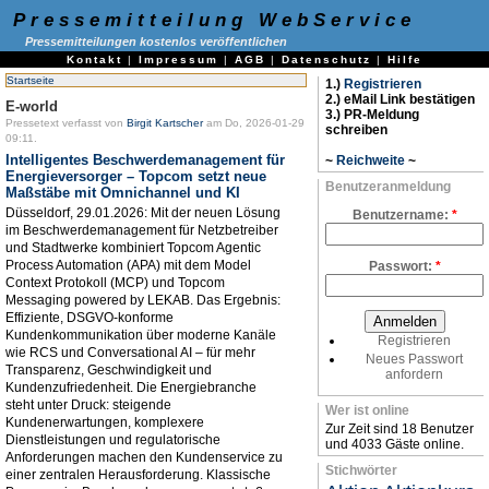
Pressemitteilung WebService
Pressemitteilungen kostenlos veröffentlichen
Kontakt
|
Impressum
|
AGB
|
Datenschutz
|
Hilfe
Startseite
1.)
Registrieren
2.) eMail Link bestätigen
E-world
3.) PR-Meldung
Pressetext verfasst von
Birgit Kartscher
am Do, 2026-01-29
schreiben
09:11.
Intelligentes Beschwerdemanagement für
~
Reichweite
~
Energieversorger – Topcom setzt neue
Benutzeranmeldung
Maßstäbe mit Omnichannel und KI
Düsseldorf, 29.01.2026: Mit der neuen Lösung
Benutzername:
*
im Beschwerdemanagement für Netzbetreiber
und Stadtwerke kombiniert Topcom Agentic
Process Automation (APA) mit dem Model
Passwort:
*
Context Protokoll (MCP) und Topcom
Messaging powered by LEKAB. Das Ergebnis:
Effiziente, DSGVO-konforme
Kundenkommunikation über moderne Kanäle
Registrieren
wie RCS und Conversational AI – für mehr
Neues Passwort
Transparenz, Geschwindigkeit und
anfordern
Kundenzufriedenheit. Die Energiebranche
steht unter Druck: steigende
Wer ist online
Kundenerwartungen, komplexere
Zur Zeit sind 18 Benutzer
Dienstleistungen und regulatorische
und 4033 Gäste online.
Anforderungen machen den Kundenservice zu
Stichwörter
einer zentralen Herausforderung. Klassische