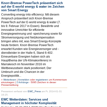
Knorr-Bremse PowerTech präsentiert sich
auf der E-world energy & water im Zeichen
von Smart Energy
Converting energy into efficiency: Mit diesem
Anspruch präsentiert sich Knorr-Bremse
PowerTech auf der E-world energy & water (7.
bis 9. Februar 2017 in Essen). Bewährte und
innovative Umrichter für effiziente
Energiegewinnung und -speicherung sowie für
Stromversorgung und Netzkompensation
bringen alles mit, was Smart Energy-Konzepte
heute fordern. Knorr-Bremse PowerTech
erwartet Kunden wie Energieversorger und -
dienstleister in der Halle 6, Stand 6-402.
Erneuerbare Energien haben sich als
Hauptthema der UN-Klimakonferenz in
Marrakesch im November 2016 im
Weltbewusstsein stark positioniert. Der
Umbruch und die Chancen in der
Energiepolitik...
»
Weiterlesen
|
Anmelden
oder
registrieren
um Kommentare
einzutragen |
2 Anhänge
- 5095 Zeichen in dieser
Pressemeldung
Pressetext verfasst von
EWC_Press
am Fr, 2014-01-31
16:25.
EWC Wetterdaten: Services und
Management in höchster Komplexität