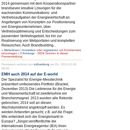
2014 gemeinsam mit dem Kooperationspartner
brandseven kreative Lösungen für die
wachsenden Kommunikations- und
Vertriebsaufgaben der Energiewirtschaft an.
Angefangen von Konzepten zur Positionierung
von Energieunternehmen, über
Vertriebsoptimierung und Entscheidungen zum
passenden Vertriebsgebiet, bis hin zur
Realisierung von Webportalen und kompletten
Relaunches. Auch Brandbuilding...
»
Weiterlesen
|
Anmelden
oder
registrieren
um Kommentare
einzutragen |
3 Anhänge
- 2829 Zeichen in dieser
Pressemeldung
Pressetext verfasst von
icdhamburg
am Do, 2013-12-19
08:55.
EMH auch 2014 auf der E-world
Der Spezialist für Energie-Messtechnik
präsentiert umfassendes Portfolio (Brackel,
Dezember 2013) Die Leitmesse für die Energie
und Wasserwirtschaft ist zweifelsohne ein
Branchenmagnet. 2013 wurden alle Rekorde
gebrochen, 2014 soll an diesen
Wachstumstrend angeknüpft werden. Es
werden Antworten gesucht, z.B. auf die Frage:
Wie entwickelt sich der Energiemarkt in
Europa? „Jüngst veröffentlichte die
Internationale Energieagentur (IEA) ihren