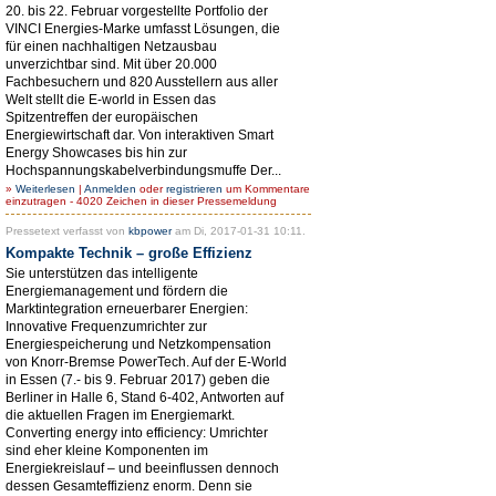
20. bis 22. Februar vorgestellte Portfolio der
VINCI Energies-Marke umfasst Lösungen, die
für einen nachhaltigen Netzausbau
unverzichtbar sind. Mit über 20.000
Fachbesuchern und 820 Ausstellern aus aller
Welt stellt die E-world in Essen das
Spitzentreffen der europäischen
Energiewirtschaft dar. Von interaktiven Smart
Energy Showcases bis hin zur
Hochspannungskabelverbindungsmuffe Der...
»
Weiterlesen
|
Anmelden
oder
registrieren
um Kommentare
einzutragen - 4020 Zeichen in dieser Pressemeldung
Pressetext verfasst von
kbpower
am Di, 2017-01-31 10:11.
Kompakte Technik – große Effizienz
Sie unterstützen das intelligente
Energiemanagement und fördern die
Marktintegration erneuerbarer Energien:
Innovative Frequenzumrichter zur
Energiespeicherung und Netzkompensation
von Knorr-Bremse PowerTech. Auf der E-World
in Essen (7.- bis 9. Februar 2017) geben die
Berliner in Halle 6, Stand 6-402, Antworten auf
die aktuellen Fragen im Energiemarkt.
Converting energy into efficiency: Umrichter
sind eher kleine Komponenten im
Energiekreislauf – und beeinflussen dennoch
dessen Gesamteffizienz enorm. Denn sie