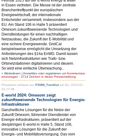
Februar 2025 auf der E-world energy & water
in Essen vertreten. Die Messe ist der zentrale
Branchentreffpunkt der europäischen
Energiewirtschaft, der internationale
Entscheider versammelt, insbesondere aus der
EU. Am Stand 106 in Halle 5 präsentiert
Omexom zukunftsweisende Technologien und
Dienstleistungen für einen nachhaltigen
Netzausbau, die Zukunft der E-Mobilität und
eine sichere Energiewende. GridCal
beispielsweise ermöglicht die Umsetzung der
Anforderungen des §14a EnWG. Damit lassen
sich Netzinfrastrukturen wie Trafo- bzw.
Ortsnetzstationen digitalisieren und steuern.
So wird eine einfache Überwachung...
»
Weiterlesen
|
Anmelden
oder
registrieren
um Kommentare
einzutragen - 3714 Zeichen in dieser Pressemeldung
Pressetext verfasst von
PSMW_Frankfurt
am Do, 2024-02-
01 17:38.
E-world 2024: Omexom zeigt
zukunftsweisende Technologien für Energie-
Infrastrukturen
Ganzheitliche Lösungen für die Netze der
Zukunft Omexom, führender Dienstleister von
Energie-Infrastrukturen, präsentiert auf der
diesjährigen E-world in Halle 5, Stand 106,
innovative Lösungen für die Zukunft der
Energie- und Mobilitätsversorgung. Das vom