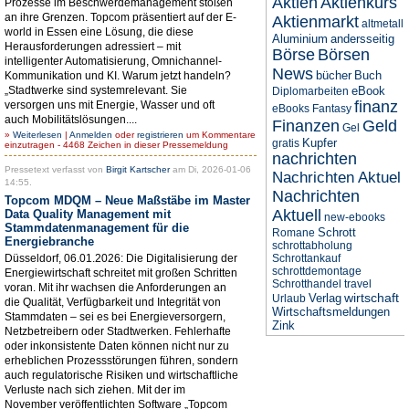
Aktien
Aktienkurs
Prozesse im Beschwerdemanagement stoßen
an ihre Grenzen. Topcom präsentiert auf der E-
Aktienmarkt
altmetall
world in Essen eine Lösung, die diese
Aluminium
andersseitig
Herausforderungen adressiert – mit
Börse
Börsen
intelligenter Automatisierung, Omnichannel-
News
bücher
Buch
Kommunikation und KI. Warum jetzt handeln?
„Stadtwerke sind systemrelevant. Sie
eBook
Diplomarbeiten
finanz
versorgen uns mit Energie, Wasser und oft
eBooks
Fantasy
auch Mobilitätslösungen....
Finanzen
Geld
Gel
»
Weiterlesen
|
Anmelden
oder
registrieren
um Kommentare
Kupfer
gratis
einzutragen - 4468 Zeichen in dieser Pressemeldung
nachrichten
Pressetext verfasst von
Birgit Kartscher
am Di, 2026-01-06
Nachrichten Aktuel
14:55.
Nachrichten
Topcom MDQM – Neue Maßstäbe im Master
Aktuell
Data Quality Management mit
new-ebooks
Stammdatenmanagement für die
Schrott
Romane
Energiebranche
schrottabholung
Düsseldorf, 06.01.2026: Die Digitalisierung der
Schrottankauf
schrottdemontage
Energiewirtschaft schreitet mit großen Schritten
Schrotthandel
travel
voran. Mit ihr wachsen die Anforderungen an
wirtschaft
Verlag
Urlaub
die Qualität, Verfügbarkeit und Integrität von
Wirtschaftsmeldungen
Stammdaten – sei es bei Energieversorgern,
Zink
Netzbetreibern oder Stadtwerken. Fehlerhafte
oder inkonsistente Daten können nicht nur zu
erheblichen Prozessstörungen führen, sondern
auch regulatorische Risiken und wirtschaftliche
Verluste nach sich ziehen. Mit der im
November veröffentlichten Software „Topcom