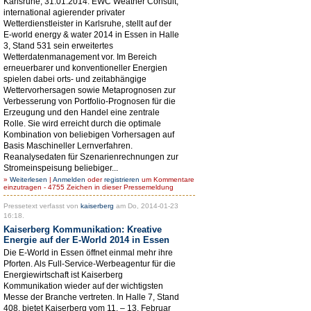
Karlsruhe, 31.01.2014. EWC Weather Consult,
international agierender privater
Wetterdienstleister in Karlsruhe, stellt auf der
E-world energy & water 2014 in Essen in Halle
3, Stand 531 sein erweitertes
Wetterdatenmanagement vor. Im Bereich
erneuerbarer und konventioneller Energien
spielen dabei orts- und zeitabhängige
Wettervorhersagen sowie Metaprognosen zur
Verbesserung von Portfolio-Prognosen für die
Erzeugung und den Handel eine zentrale
Rolle. Sie wird erreicht durch die optimale
Kombination von beliebigen Vorhersagen auf
Basis Maschineller Lernverfahren.
Reanalysedaten für Szenarienrechnungen zur
Stromeinspeisung beliebiger...
»
Weiterlesen
|
Anmelden
oder
registrieren
um Kommentare
einzutragen - 4755 Zeichen in dieser Pressemeldung
Pressetext verfasst von
kaiserberg
am Do, 2014-01-23
16:18.
Kaiserberg Kommunikation: Kreative
Energie auf der E-World 2014 in Essen
Die E-World in Essen öffnet einmal mehr ihre
Pforten. Als Full-Service-Werbeagentur für die
Energiewirtschaft ist Kaiserberg
Kommunikation wieder auf der wichtigsten
Messe der Branche vertreten. In Halle 7, Stand
408, bietet Kaiserberg vom 11. – 13. Februar