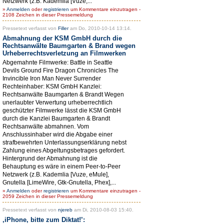
Netzwerk (z.B. Kademlia [Vuze,...
»
Anmelden
oder
registrieren
um Kommentare einzutragen -
2108 Zeichen in dieser Pressemeldung
Pressetext verfasst von
Filler
am Do, 2010-10-14 13:14.
Abmahnung der KSM GmbH durch die
Rechtsanwälte Baumgarten & Brand wegen
Urheberrechtsverletzung an Filmwerken
Abgemahnte Filmwerke: Battle in Seattle
Devils Ground Fire Dragon Chronicles The
Invincible Iron Man Never Surrender
Rechteinhaber: KSM GmbH Kanzlei:
Rechtsanwälte Baumgarten & Brandt Wegen
unerlaubter Verwertung urheberrechtlich
geschützter Filmwerke lässt die KSM GmbH
durch die Kanzlei Baumgarten & Brandt
Rechtsanwälte abmahnen. Vom
Anschlussinhaber wird die Abgabe einer
strafbewehrten Unterlassungserklärung nebst
Zahlung eines Abgeltungsbetrages gefordert.
Hintergrund der Abmahnung ist die
Behauptung es wäre in einem Peer-to-Peer
Netzwerk (z.B. Kademlia [Vuze, eMule],
Gnutella [LimeWire, Gtk-Gnutella, Phex],...
»
Anmelden
oder
registrieren
um Kommentare einzutragen -
2059 Zeichen in dieser Pressemeldung
Pressetext verfasst von
njereb
am Di, 2010-08-03 15:40.
‚iPhone, bitte zum Diktat!’: