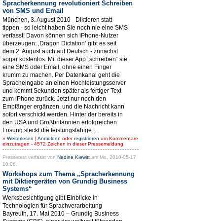
Spracherkennung revolutioniert Schreiben
von SMS und Email
München, 3. August 2010 - Diktieren statt
tippen - so leicht haben Sie noch nie eine SMS
verfasst! Davon können sich iPhone-Nutzer
überzeugen: ‚Dragon Dictation’ gibt es seit
dem 2. August auch auf Deutsch - zunächst
sogar kostenlos. Mit dieser App „schreiben“ sie
eine SMS oder Email, ohne einen Finger
krumm zu machen. Per Datenkanal geht die
Spracheingabe an einen Hochleistungsserver
und kommt Sekunden später als fertiger Text
zum iPhone zurück. Jetzt nur noch den
Empfänger ergänzen, und die Nachricht kann
sofort verschickt werden. Hinter der bereits in
den USA und Großbritannien erfolgreichen
Lösung steckt die leistungsfähige...
»
Weiterlesen
|
Anmelden
oder
registrieren
um Kommentare
einzutragen - 4572 Zeichen in dieser Pressemeldung
Pressetext verfasst von
Nadine Kiewitt
am Mo, 2010-05-17
10:06.
Workshops zum Thema „Spracherkennung
mit Diktiergeräten von Grundig Business
Systems“
Werksbesichtigung gibt Einblicke in
Technologien für Sprachverarbeitung
Bayreuth, 17. Mai 2010 – Grundig Business