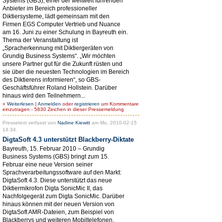
Systems (GBS), einer der weltweit führenden
Anbieter im Bereich professioneller
Diktiersysteme, lädt gemeinsam mit den
Firmen EGS Computer Vertrieb und Nuance
am 16. Juni zu einer Schulung in Bayreuth ein.
Thema der Veranstaltung ist
„Spracherkennung mit Diktiergeräten von
Grundig Business Systems“. „Wir möchten
unsere Partner gut für die Zukunft rüsten und
sie über die neuesten Technologien im Bereich
des Diktierens informieren“, so GBS-
Geschäftsführer Roland Hollstein. Darüber
hinaus wird den Teilnehmern...
»
Weiterlesen
|
Anmelden
oder
registrieren
um Kommentare
einzutragen - 5830 Zeichen in dieser Pressemeldung
Pressetext verfasst von
Nadine Kiewitt
am Mo, 2010-02-15
14:34.
DigtaSoft 4.3 unterstützt Blackberry-Diktate
Bayreuth, 15. Februar 2010 – Grundig
Business Systems (GBS) bringt zum 15.
Februar eine neue Version seiner
Sprachverarbeitungssoftware auf den Markt:
DigtaSoft 4.3. Diese unterstützt das neue
Diktiermikrofon Digta SonicMic II, das
Nachfolgegerät zum Digta SonicMic. Darüber
hinaus können mit der neuen Version von
DigtaSoft AMR-Dateien, zum Beispiel von
Blackberrys und weiteren Mobiltelefonen,