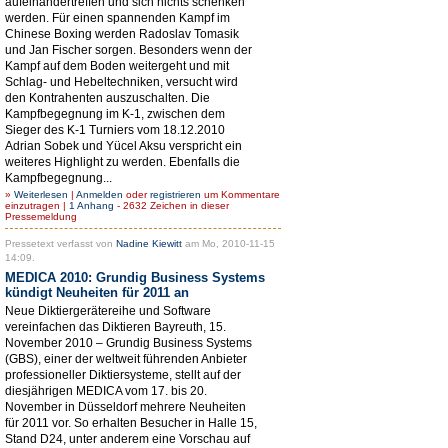
aufeinandertreffen und sich nichts schenken
werden. Für einen spannenden Kampf im
Chinese Boxing werden Radoslav Tomasik
und Jan Fischer sorgen. Besonders wenn der
Kampf auf dem Boden weitergeht und mit
Schlag- und Hebeltechniken, versucht wird
den Kontrahenten auszuschalten. Die
Kampfbegegnung im K-1, zwischen dem
Sieger des K-1 Turniers vom 18.12.2010
Adrian Sobek und Yücel Aksu verspricht ein
weiteres Highlight zu werden. Ebenfalls die
Kampfbegegnung...
»
Weiterlesen
|
Anmelden
oder
registrieren
um Kommentare
einzutragen |
1 Anhang
- 2632 Zeichen in dieser
Pressemeldung
Pressetext verfasst von
Nadine Kiewitt
am Mo, 2010-11-15
14:09.
MEDICA 2010: Grundig Business Systems
kündigt Neuheiten für 2011 an
Neue Diktiergerätereihe und Software
vereinfachen das Diktieren Bayreuth, 15.
November 2010 – Grundig Business Systems
(GBS), einer der weltweit führenden Anbieter
professioneller Diktiersysteme, stellt auf der
diesjährigen MEDICA vom 17. bis 20.
November in Düsseldorf mehrere Neuheiten
für 2011 vor. So erhalten Besucher in Halle 15,
Stand D24, unter anderem eine Vorschau auf