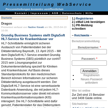
Pressemitteilung WebService
Pressemitteilungen kostenlos veröffentlichen
Kontakt
|
Impressum
|
AGB
|
Datenschutz
|
Hilfe
Startseite
1.)
Registrieren
2.) eMail Link bestätigen
Dragon
3.) PR-Meldung
Pressetext verfasst von
Nadine Kiewitt
am Mo, 2015-04-13
schreiben
10:09.
Grundig Business Systems stellt DigtaSoft
~
Reichweite
~
HL7-Service für Krankenhäuser vor
Benutzeranmeldung
HL7-Schnittstelle ermöglicht sicheren
Austausch von Patientendaten bei der
Benutzername:
*
Diktaterstellung Bayreuth, 13. April 2015 – Mit
dem DigtaSoft HL7-Service erweitert Grundig
Business Systems (GBS) pünktlich zur conhIT
Passwort:
*
2015 sein Lösungsangebot zur
Dokumentenerstellung speziell für Kliniken
und Krankenhäuser. Auf Basis dieses
Standardprotokolls für den medizinischen
Registrieren
Bereich können Informationen zur sicheren
Neues Passwort
Diktaterstellung ausgetauscht werden. Der
anfordern
DigtaSoft HL7-Service ist eine serverbasierte
Datenbank-Anwendung, die mit jedem HL7-
Wer ist online
Kommunikationsserver oder direkt mit einem
Zur Zeit sind 15 Benutzer
Krankenhausinformationssystem (KIS)
und 3408 Gäste online.
interagiert. Die HL7-Schnittstelle wird dafür
Stichwörter
genutzt, Patientendaten für das Diktiersystem