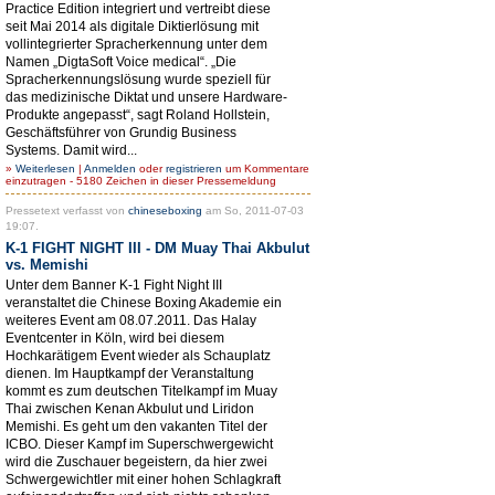
Practice Edition integriert und vertreibt diese
seit Mai 2014 als digitale Diktierlösung mit
vollintegrierter Spracherkennung unter dem
Namen „DigtaSoft Voice medical“. „Die
Spracherkennungslösung wurde speziell für
das medizinische Diktat und unsere Hardware-
Produkte angepasst“, sagt Roland Hollstein,
Geschäftsführer von Grundig Business
Systems. Damit wird...
»
Weiterlesen
|
Anmelden
oder
registrieren
um Kommentare
einzutragen - 5180 Zeichen in dieser Pressemeldung
Pressetext verfasst von
chineseboxing
am So, 2011-07-03
19:07.
K-1 FIGHT NIGHT III - DM Muay Thai Akbulut
vs. Memishi
Unter dem Banner K-1 Fight Night III
veranstaltet die Chinese Boxing Akademie ein
weiteres Event am 08.07.2011. Das Halay
Eventcenter in Köln, wird bei diesem
Hochkarätigem Event wieder als Schauplatz
dienen. Im Hauptkampf der Veranstaltung
kommt es zum deutschen Titelkampf im Muay
Thai zwischen Kenan Akbulut und Liridon
Memishi. Es geht um den vakanten Titel der
ICBO. Dieser Kampf im Superschwergewicht
wird die Zuschauer begeistern, da hier zwei
Schwergewichtler mit einer hohen Schlagkraft