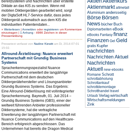
Aktien
Aktienkurs
bereitzustellen und Nachrichten über erstellte
Diktate an das KIS zu senden. Wenn mit
Aktienmarkt
altmetall
mobilen Diktiergeräten gearbeitet wird, sorgt
Aluminium
andersseitig
der DigtaSoft HL7-Service dafür, dass jedes
Börse
Börsen
Diktiergerät automatisch aus dem KIS die
News
bücher
Buch
individuellen Patientendaten...
eBook
Diplomarbeiten
»
Weiterlesen
|
Anmelden
oder
registrieren
um Kommentare
einzutragen |
1 Anhang
- 4986 Zeichen in dieser
finanz
eBooks
Fantasy
Pressemeldung
Finanzen
Geld
Gel
Pressetext verfasst von
Nadine Kiewitt
am Di, 2014-07-01
Kupfer
gratis
15:02.
nachrichten
Allround-Ärztelösung: Nuance erweitert
Nachrichten Aktuel
Partnerschaft mit Grundig Business
Nachrichten
Systems
Spracherkennungsspezialist Nuance
Aktuell
new-ebooks
Communications erweitert die langjährige
Schrott
Romane
Partnerschaft mit dem deutschen
schrottabholung
Diktiergerätehersteller und Lösungsanbieter
Schrottankauf
Grundig Business Systems. Das Ergebnis:
schrottdemontage
Schrotthandel
travel
Eine Allround-Diktierlösung mit vollintegrierter
wirtschaft
Verlag
Urlaub
Spracherkennung. Bayreuth, 01. Juli 2014 –
Wirtschaftsmeldungen
Grundig Business Systems (GBS), einer der
Zink
weltweit führenden Anbieter professioneller
Diktiersysteme, hat die vertragliche
Erweiterung der langjährigen Partnerschaft mit
Nuance Communications auf den Healthcare-
Bereich erfolgreich abgeschlossen. Das
Unternehmen hat bereits die Dragon Medical