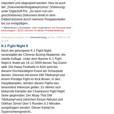
importiert und abgespielt werden. Neu ist auch
der „Dokumentenfreigabeprozess“ (Vidierung)
unter DigtaSoft Pro. „So kann nun ein
geschriebenes Dokument direkt in dem
Diktiernetzwerk durch mehrere Freigabestufen
bis zur endgültigen...
»
Weiterlesen
|
Anmelden
oder
registrieren
um Kommentare
einzutragen - 3310 Zeichen in dieser Pressemeldung
Pressetext verfasst von
chineseboxing
am So, 2009-11-29
12:45.
K-1 Fight Night II
Nach der gelungene K-1 Fight Night,
veranstaltet die Chinese Boxing Akademie, die
zweite Auflage. Unter dem Banner K-1 Fight
Night II, findet am 18.12.2009 dieses Top-Event
statt. Die Halay Festhalle in Köln wird bei
diesem Hochkarätigem Event als Schauplatz
dienen. Diesmal mit einem DM Titelkampf und
einem Prestige Fight im Kick Boxen, in den
Hauptkämpfen, werden diesen Fights das
besondere Interesse gelten. Es stehen sich
bekannte Kämpfer der Champions Fight Night
Serie gegenüber. Der Muay Thai DM
Titelkampf wird zwischen Kenan Akbulut und
Gökhan Simsir über 5 Runden á 3 Minuten
ausgetragen werden. Dieser Kampf im
Superschwergewicht...