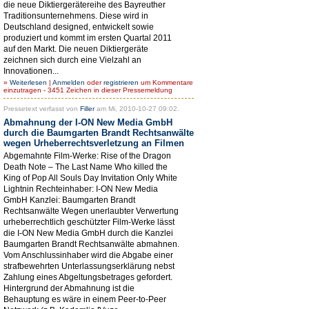
die neue Diktiergerätereihe des Bayreuther
Traditionsunternehmens. Diese wird in
Deutschland designed, entwickelt sowie
produziert und kommt im ersten Quartal 2011
auf den Markt. Die neuen Diktiergeräte
zeichnen sich durch eine Vielzahl an
Innovationen...
»
Weiterlesen
|
Anmelden
oder
registrieren
um Kommentare
einzutragen - 3451 Zeichen in dieser Pressemeldung
Pressetext verfasst von
Filler
am Mi, 2010-10-27 09:02.
Abmahnung der I-ON New Media GmbH
durch die Baumgarten Brandt Rechtsanwälte
wegen Urheberrechtsverletzung an Filmen
Abgemahnte Film-Werke: Rise of the Dragon
Death Note – The Last Name Who killed the
King of Pop All Souls Day Invitation Only White
Lightnin Rechteinhaber: I-ON New Media
GmbH Kanzlei: Baumgarten Brandt
Rechtsanwälte Wegen unerlaubter Verwertung
urheberrechtlich geschützter Film-Werke lässt
die I-ON New Media GmbH durch die Kanzlei
Baumgarten Brandt Rechtsanwälte abmahnen.
Vom Anschlussinhaber wird die Abgabe einer
strafbewehrten Unterlassungserklärung nebst
Zahlung eines Abgeltungsbetrages gefordert.
Hintergrund der Abmahnung ist die
Behauptung es wäre in einem Peer-to-Peer